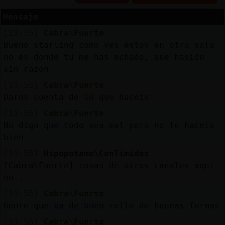
Mensaje
[13:55]
Cabra\Fuerte
Reserva
Bueno starling como ves estoy en otra sala
alias
no es donde tu me has echado, que hasido
sin razon
[13:55]
Cabra\Fuerte
Daros cuenta de lo que haceis
Actuali
[13:55]
Cabra\Fuerte
contras
No digo que todo sea mal pero no lo haceis
bien
[13:55]
Hipopotamo\ConTimidez
Actuali
[Cabra\Fuerte] cosas de otros canales aqui
IP
no...
virtual
[13:55]
Cabra\Fuerte
Gente que va de buen rollo de buenas formas
[13:56]
Cabra\Fuerte