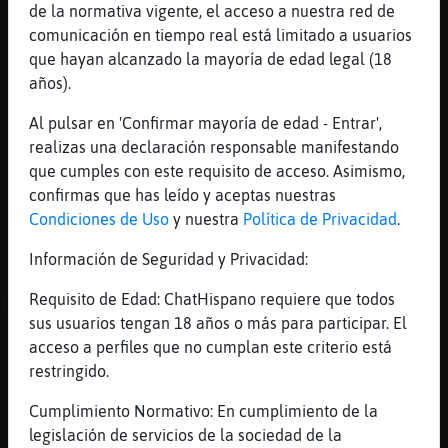
Te toman como si uno fuera tonto
de la normativa vigente, el acceso a nuestra red de
comunicación en tiempo real está limitado a usuarios
[13:58]
Cabra\Fuerte
que hayan alcanzado la mayoría de edad legal (18
Y encima con gracias
años).
[13:59]
Cabra\Fuerte
Pero yo se estar y tengo una cosa que se
Al pulsar en 'Confirmar mayoría de edad - Entrar',
llama respeto por el no tener identidad
realizas una declaración responsable manifestando
aqui no da luegar a faltar,pues me contengo
que cumples con este requisito de acceso. Asimismo,
y no me pongo a tu altura
confirmas que has leído y aceptas nuestras
Condiciones de Uso
y nuestra
Política de Privacidad
.
[13:59]
Cabra\Fuerte
La verdad siempre esta ahi
Información de Seguridad y Privacidad:
[13:59]
Cabra\Fuerte
Requisito de Edad: ChatHispano requiere que todos
Me daría vergüenza que me diesen lecciones
sus usuarios tengan 18 años o más para participar. El
de vida
acceso a perfiles que no cumplan este criterio está
[14:00]
Caracol-Rapaz
restringido.
no tienes otra cosa que hacer? xD
Cumplimiento Normativo: En cumplimiento de la
[14:01]
Cabra\Fuerte
legislación de servicios de la sociedad de la
Ahora saltas,eso a ti no te incumbe si