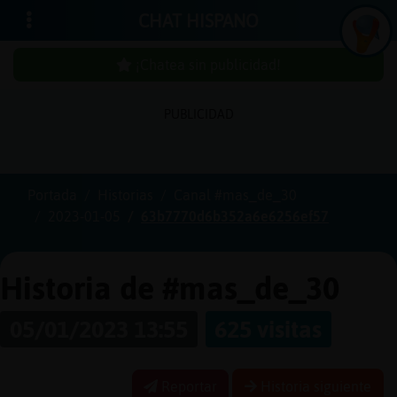
CHAT HISPANO
¡Chatea sin publicidad!
PUBLICIDAD
Iniciar
sesión
Portada
Historias
Canal #mas_de_30
2023-01-05
63b7770d6b352a6e6256ef57
¡Chatea
sin
publici
Historia de #mas_de_30
05/01/2023 13:55
625 visitas
Crear
una
Reportar
Historia siguiente
cuenta