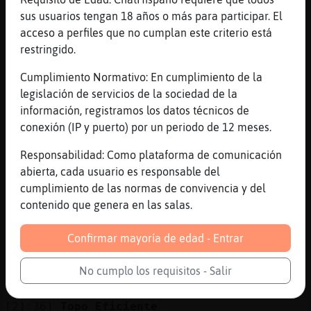
jajajajajja
sus usuarios tengan 18 años o más para participar. El
acceso a perfiles que no cumplan este criterio está
[21:36]
Topo_Eficiente
restringido.
Q eres moderadora?
[21:36]
Avestruz-DelMonton
Cumplimiento Normativo: En cumplimiento de la
no
legislación de servicios de la sociedad de la
información, registramos los datos técnicos de
[21:36]
Avestruz-DelMonton
conexión (IP y puerto) por un periodo de 12 meses.
soy un bot
[21:36]
Topo_Eficiente
Responsabilidad: Como plataforma de comunicación
Parece
abierta, cada usuario es responsable del
cumplimiento de las normas de convivencia y del
[21:36]
Topo_Eficiente
contenido que genera en las salas.
Eh acertados
[21:36]
Avestruz-DelMonton
Confirmar mayoría de edad - Entrar
lo parece si
[21:36]
Avestruz-DelMonton
No cumplo los requisitos - Salir
ajajaja
[21:36]
Topo_Eficiente