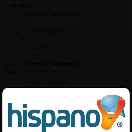
Mis
Ok morenaza
blogs
[21:31]
Avestruz-DelMonton
:)
[21:32]
Topo_Eficiente
Mis
Chill out
foros
[21:32]
Topo_Eficiente
Pero me aburro
[21:33]
Avestruz-DelMonton
Registr
[Topo_Eficiente] por q
un
[21:34]
Topo_Eficiente
canal
Te lo estás pasando bien?
[21:34]
Avestruz-DelMonton
yo si...tu no?
Más
[21:34]
Avestruz-DelMonton
gestion
q entras a ligar?
[21:34]
Topo_Eficiente