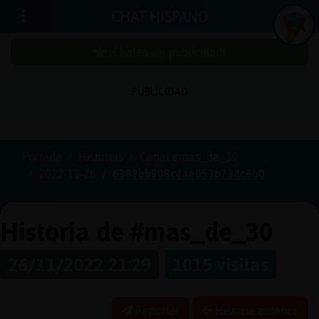
CHAT HISPANO
¡Chatea sin publicidad!
PUBLICIDAD
Iniciar
sesión
Portada
Historias
Canal #mas_de_30
2022-11-26
6382bb908c4ae053b734c6b0
¡Chatea
sin
publici
Historia de #mas_de_30
26/11/2022 21:29
1015 visitas
Crear
una
Reportar
Historia anterior
cuenta