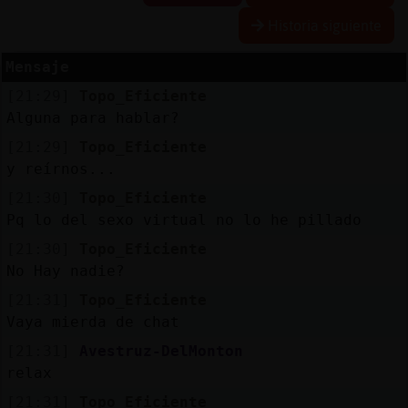
Historia siguiente
Mensaje
Reserva
[21:29]
Topo_Eficiente
alias
Alguna para hablar?
[21:29]
Topo_Eficiente
y reírnos...
Actuali
[21:30]
Topo_Eficiente
contras
Pq lo del sexo virtual no lo he pillado
[21:30]
Topo_Eficiente
No Hay nadie?
Actuali
[21:31]
Topo_Eficiente
IP
Vaya mierda de chat
virtual
[21:31]
Avestruz-DelMonton
relax
[21:31]
Topo_Eficiente