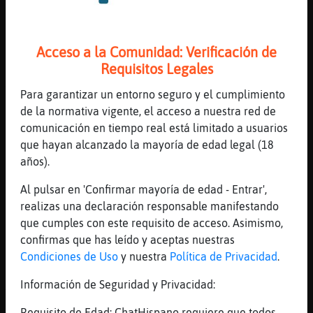
Pues no mucho
[21:34]
Avestruz-DelMonton
Acceso a la Comunidad: Verificación de
vale..toces relajate
Requisitos Legales
[21:35]
Topo_Eficiente
Yo no entro a lugar
Para garantizar un entorno seguro y el cumplimiento
de la normativa vigente, el acceso a nuestra red de
[21:35]
Topo_Eficiente
comunicación en tiempo real está limitado a usuarios
Solo a pasarmelo bien
que hayan alcanzado la mayoría de edad legal (18
[21:35]
Topo_Eficiente
años).
Ligar
Al pulsar en 'Confirmar mayoría de edad - Entrar',
[21:35]
Avestruz-DelMonton
realizas una declaración responsable manifestando
ok
que cumples con este requisito de acceso. Asimismo,
[21:35]
Avestruz-DelMonton
confirmas que has leído y aceptas nuestras
toces no digas q es una mierda
Condiciones de Uso
y nuestra
Política de Privacidad
.
[21:35]
Topo_Eficiente
Información de Seguridad y Privacidad:
Antes era más diver
[21:36]
Avestruz-DelMonton
Requisito de Edad: ChatHispano requiere que todos