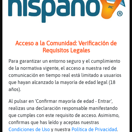
[08:24]
Leon{Suave
Mosca}Veloz: Po zi
[08:24]
Cocodrilo}SinRespeto
Pa haberse matao
[08:24]
Leon{Suave
Acceso a la Comunidad: Verificación de
Me venido a casa mis padres esta semana
Requisitos Legales
[08:24]
Leon{Suave
A q me cuiden ajaja
Para garantizar un entorno seguro y el cumplimiento
de la normativa vigente, el acceso a nuestra red de
[08:24]
Mosca}Veloz
comunicación en tiempo real está limitado a usuarios
para lo que podia haber pasado....gracias!!
que hayan alcanzado la mayoría de edad legal (18
[08:24]
Leon{Suave
años).
Joooer
Al pulsar en 'Confirmar mayoría de edad - Entrar',
[08:24]
Leon{Suave
realizas una declaración responsable manifestando
Ya es
que cumples con este requisito de acceso. Asimismo,
[08:24]
Mosca}Veloz
confirmas que has leído y aceptas nuestras
jajajajaja eso, una enfermera apa񡠰ara el
Condiciones de Uso
y nuestra
Política de Privacidad
.