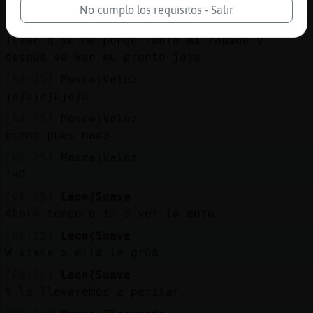
apoyo logistico
No cumplo los requisitos - Salir
[08:25]
Leon{Suave
Isaac q yo me pongo tonto mi rápido y
despue se van mu pronto jaja
[08:25]
Mosca}Veloz
jajajajajaja
[08:25]
Mosca}Veloz
bueno pues nada
[08:25]
Mosca}Veloz
'=D
[08:25]
Leon{Suave
Ahora tengo q ir a ver la moto
[08:25]
Leon{Suave
W viene x ella la grúa
[08:26]
Leon{Suave
Y la llevaremos a peritar