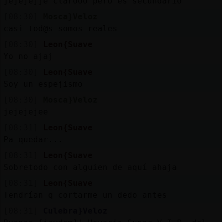
jejejejje clarooo pero es secundario
[08:30]
Mosca}Veloz
casi tod@s somos reales
[08:30]
Leon{Suave
Yo no ajaj
[08:30]
Leon{Suave
Soy un espejismo
[08:30]
Mosca}Veloz
jejejejee
[08:31]
Leon{Suave
Pa quedar...
[08:31]
Leon{Suave
Sobretodo con alguien de aquí ahaja
[08:31]
Leon{Suave
Tendrían q cortarme un dedo antes
[08:31]
Culebra}Veloz