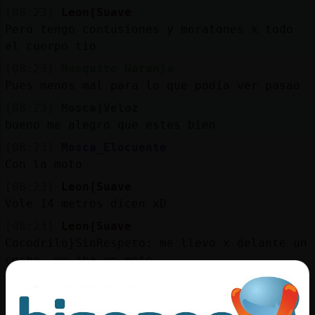
[08:23]
Leon{Suave
Pero tengo contusiones y moratones x todo
el cuerpo tio
[08:23]
Mosquito_Naranja
Pues menos mal para lo que podía ver pasao
[08:23]
Mosca}Veloz
bueno me alegro que estes bien
[08:23]
Mosca_Elocuente
Con la moto
[08:23]
Leon{Suave
Vole 14 metros dicen xD
[08:23]
Leon{Suave
Cocodrilo}SinRespeto: me llevo x delante un
coche, yo iba en moto
[08:24]
Cocodrilo}SinRespeto
Uff