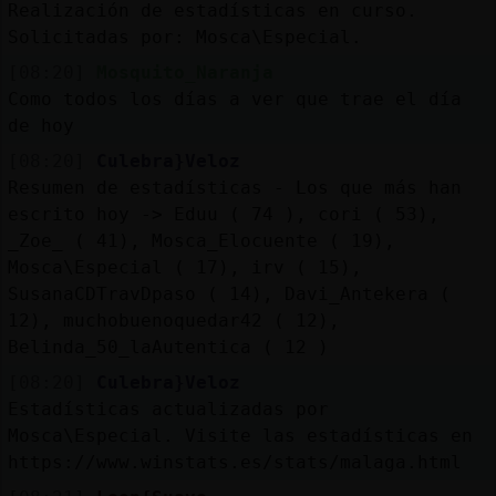
Realización de estadísticas en curso.
Solicitadas por: Mosca\Especial.
[08:20]
Mosquito_Naranja
Como todos los días a ver que trae el día
de hoy
[08:20]
Culebra}Veloz
Resumen de estadísticas - Los que más han
escrito hoy -> Eduu ( 74 ), cori ( 53),
_Zoe_ ( 41), Mosca_Elocuente ( 19),
Mosca\Especial ( 17), irv ( 15),
SusanaCDTravDpaso ( 14), Davi_Antekera (
12), muchobuenoquedar42 ( 12),
Belinda_50_laAutentica ( 12 )
[08:20]
Culebra}Veloz
Estadísticas actualizadas por
Mosca\Especial. Visite las estadísticas en
https://www.winstats.es/stats/malaga.html