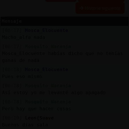
Historia siguiente
Mensaje
Reserva
[08:17]
Mosca_Elocuente
alias
Macho_alfa nada
[08:17]
Mosquito_Naranja
Mosca_Elocuente habías dicho que no tenías
Actuali
ganas de nada
contras
[08:18]
Mosca_Elocuente
Pues eso mismo
[08:18]
Mosquito_Naranja
Actuali
Así estoy yo me levanté algo apagado
IP
[08:18]
Mosquito_Naranja
virtual
Pero hay que hacer cosas
[08:19]
Leon{Suave
Buenos días sala