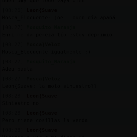
buen d�y que todo vaya bien
[08:26]
Leon{Suave
Mosca_Elocuente: joe.. buen día apañá
[08:27]
Mosquito_Naranja
Enri me da pereza tío estoy deprimio
[08:27]
Mosca}Veloz
Mosca_Elocuente igualmente :)
[08:27]
Mosquito_Naranja
Adeu paula
[08:27]
Mosca}Veloz
Leon{Suave: la moto siniestro??
[08:28]
Leon{Suave
Siniestro no
[08:28]
Leon{Suave
Pero tiene cosillas la verda
[08:28]
Leon{Suave