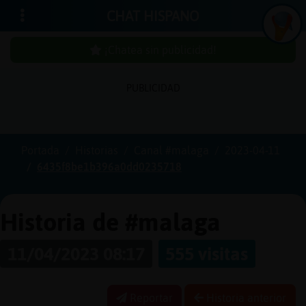
CHAT HISPANO
¡Chatea sin publicidad!
PUBLICIDAD
Iniciar
sesión
Portada
Historias
Canal #malaga
2023-04-11
6435f8be1b396a0dd0235718
¡Chatea
sin
publici
Historia de #malaga
11/04/2023 08:17
555 visitas
Crear
una
Reportar
Historia anterior
cuenta