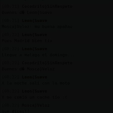
[08:21]
Cocodrilo}SinRespeto
Buenos d� Leon{Suave
[08:21]
Leon{Suave
Mosca}Veloz: mu buena apañao
[08:22]
Leon{Suave
Pues Madrid bien tío
[08:22]
Leon{Suave
Llegue a malaga el domingo...
[08:22]
Cocodrilo}SinRespeto
Buenos d� Mosca}Veloz
[08:22]
Leon{Suave
X la noche salí con la moto
[08:22]
Leon{Suave
Y me comió un coche tío :(
[08:22]
Mosca}Veloz
que dices!!