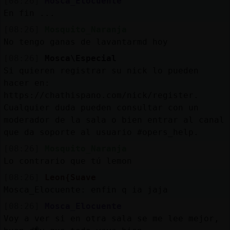
[08:26]
Mosca_Elocuente
En fin ...
[08:26]
Mosquito_Naranja
No tengo ganas de lavantarmd hoy
[08:26]
Mosca\Especial
Si quieren registrar su nick lo pueden
hacer en:
https://chathispano.com/nick/register.
Cualquier duda pueden consultar con un
moderador de la sala o bien entrar al canal
que da soporte al usuario #opers_help.
[08:26]
Mosquito_Naranja
Lo contrario que tú lemon
[08:26]
Leon{Suave
Mosca_Elocuente: enfin q ia jaja
[08:26]
Mosca_Elocuente
Voy a ver si en otra sala se me lee mejor,