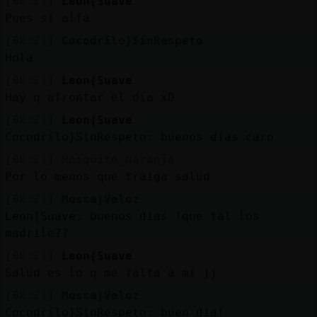
[08:21]
Leon{Suave
Pues si alfa
[08:21]
Cocodrilo}SinRespeto
Hola
[08:21]
Leon{Suave
Hay q afrontar el día xD
[08:21]
Leon{Suave
Cocodrilo}SinRespeto: buenos días caro
[08:21]
Mosquito_Naranja
Por lo menos que traiga salud
[08:21]
Mosca}Veloz
Leon{Suave: buenos dias !que tal los
madrile??
[08:21]
Leon{Suave
Salud es lo q me falta a mí jj
[08:21]
Mosca}Veloz
Cocodrilo}SinRespeto: buen dia!