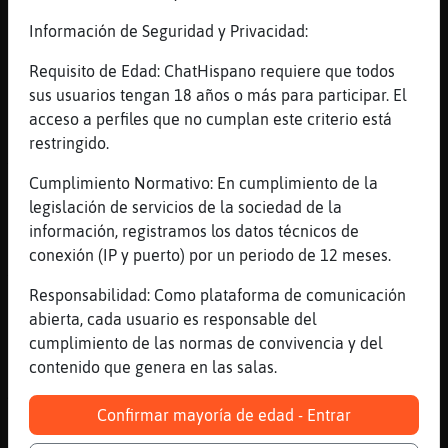
Lemon!!
Información de Seguridad y Privacidad:
[08:24]
Leon{Suave
Soy gracias q estoy vivo la verdad
Requisito de Edad: ChatHispano requiere que todos
[08:24]
Leon{Suave
sus usuarios tengan 18 años o más para participar. El
Nonoo
acceso a perfiles que no cumplan este criterio está
restringido.
[08:24]
Mosquito_Naranja
Ya ves
Cumplimiento Normativo: En cumplimiento de la
[08:24]
Leon{Suave
legislación de servicios de la sociedad de la
No quiero ajaja
información, registramos los datos técnicos de
conexión (IP y puerto) por un periodo de 12 meses.
[08:25]
Mosca_Elocuente
Ya no van a domicilio
Responsabilidad: Como plataforma de comunicación
[08:25]
Mosca}Veloz
abierta, cada usuario es responsable del
no??joe que te cuide solo
cumplimiento de las normas de convivencia y del
contenido que genera en las salas.
[08:25]
Mosca_Elocuente
Ahora te cuesta un ri�on
Confirmar mayoría de edad - Entrar
[08:25]
Mosca}Veloz