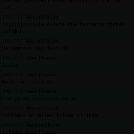
Buenas [jaydem]! Usuario Super V.I.P. del
bot.
[08:31]
Mosca}Veloz
jajajajajajaja dejate que bastante tienes
ya!!�=D
[08:31]
Mosca}Veloz
yo tampoco soy facilon
[08:32]
Leon{Suave
Ajaja
[08:32]
Leon{Suave
No es ser facilón
[08:32]
Leon{Suave
Esq ya no confío en na xD
[08:32]
Mosca}Veloz
hablamos el mismo idioma si jeje
[08:33]
Aguila{Torpe
saludos Leon{Suave