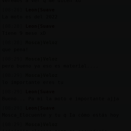
Veremos a ver q me dicen xd
[08:28]
Leon{Suave
La moto es del 2022
[08:28]
Leon{Suave
Tiene 9 mese xD
[08:28]
Mosca}Veloz
que pena!
[08:29]
Mosca}Veloz
pero bueno ya eso es material....
[08:29]
Mosca}Veloz
lo importante eres tu
[08:29]
Leon{Suave
Bueno... Pa mi la moto e importante ajja
[08:29]
Leon{Suave
Mosca_Elocuente y tu q Ia cómo estás hoy
[08:29]
Mosca}Veloz