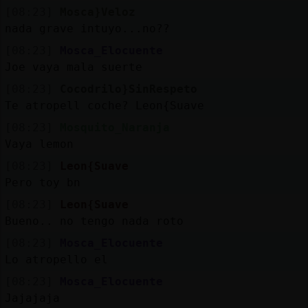
[08:23]
Mosca}Veloz
nada grave intuyo...no??
[08:23]
Mosca_Elocuente
Joe vaya mala suerte
[08:23]
Cocodrilo}SinRespeto
Te atropell󠵮 coche? Leon{Suave
[08:23]
Mosquito_Naranja
Vaya lemon
[08:23]
Leon{Suave
Pero toy bn
[08:23]
Leon{Suave
Bueno.. no tengo nada roto
[08:23]
Mosca_Elocuente
Lo atropello el
[08:23]
Mosca_Elocuente
Jajajaja