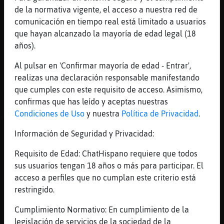
O malo
de la normativa vigente, el acceso a nuestra red de
comunicación en tiempo real está limitado a usuarios
[23:12]
Grillo_Torpe
que hayan alcanzado la mayoría de edad legal (18
Xddd
años).
[23:12]
Rata-Torpe
Lo que seas xd
Al pulsar en 'Confirmar mayoría de edad - Entrar',
realizas una declaración responsable manifestando
[23:12]
Delfin}Suave
que cumples con este requisito de acceso. Asimismo,
male xd
confirmas que has leído y aceptas nuestras
[23:12]
Grillo_Torpe
Condiciones de Uso
y nuestra
Política de Privacidad
.
Mala mala
Información de Seguridad y Privacidad:
[23:12]
Hormiga_Feliz
Vale dime
Requisito de Edad: ChatHispano requiere que todos
[23:12]
Delfin}Suave
sus usuarios tengan 18 años o más para participar. El
alguien que venga a fregarme
acceso a perfiles que no cumplan este criterio está
restringido.
[23:12]
Rata-Torpe
Voy hacerme algo de cena
Cumplimiento Normativo: En cumplimiento de la
[23:12]
Delfin}Suave
legislación de servicios de la sociedad de la