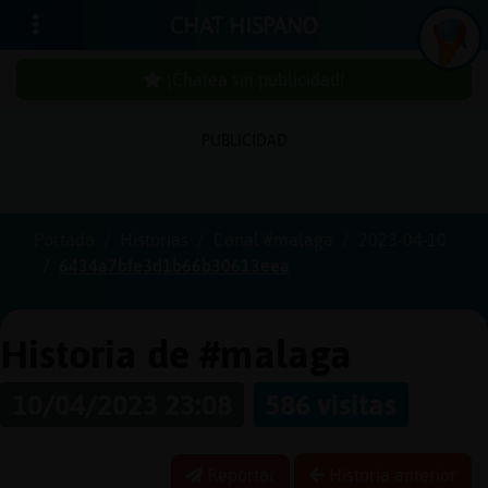
CHAT HISPANO
¡Chatea sin publicidad!
PUBLICIDAD
Iniciar
sesión
Portada
Historias
Canal #malaga
2023-04-10
6434a7bfe3d1b66b30613eea
¡Chatea
sin
publici
Historia de #malaga
10/04/2023 23:08
586 visitas
Crear
una
Reportar
Historia anterior
cuenta