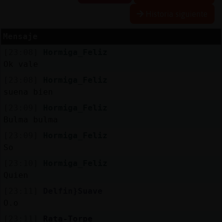
Historia siguiente
Mensaje
Reserva
[23:08]
Hormiga_Feliz
alias
Ok vale
[23:08]
Hormiga_Feliz
suena bien
Actuali
[23:09]
Hormiga_Feliz
contras
Bulma bulma
[23:09]
Hormiga_Feliz
So
Actuali
[23:10]
Hormiga_Feliz
IP
Quien
virtual
[23:11]
Delfin}Suave
O.o
[23:11]
Rata-Torpe