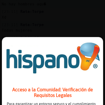
Mis
No hay hombres aqu�
blogs
[23:11]
Rata-Torpe
Xd
[23:11]
Rata-Torpe
Mis
Todas mujeres
foros
[23:11]
Delfin}Suave
y yo xd
[23:11]
Grillo_Torpe
Registr
Busco hombre para hacerle catfish
un
[23:11]
Hormiga_Feliz
canal
Cuidaros
[23:11]
Delfin}Suave
Grillo_Torpe jajajajajajaja
Más
Acceso a la Comunidad: Verificación de
[23:12]
Rata-Torpe
gestion
Requisitos Legales
Cori eres mala
[23:12]
Rata-Torpe
Para garantizar un entorno seguro y el cumplimiento