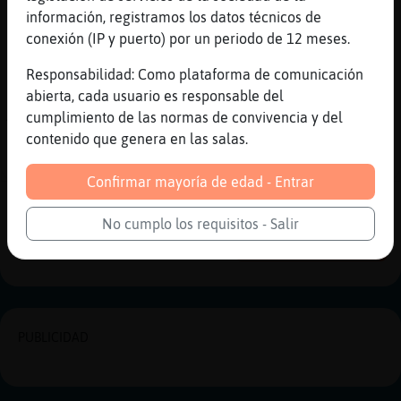
??
información, registramos los datos técnicos de
conexión (IP y puerto) por un periodo de 12 meses.
[23:12]
Rata-Torpe
Hasta luego
Responsabilidad: Como plataforma de comunicación
[23:13]
Hormiga_Feliz
abierta, cada usuario es responsable del
Ayer si
cumplimiento de las normas de convivencia y del
contenido que genera en las salas.
[23:15]
Gata{Especial
Buenassssssssssss
Confirmar mayoría de edad - Entrar
Reportar
Historia anterior
No cumplo los requisitos - Salir
Historia siguiente
PUBLICIDAD