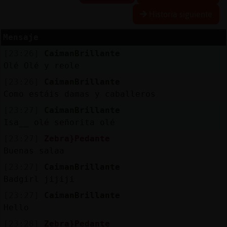
Historia siguiente
Mensaje
Reserva
[23:26]
CaimanBrillante
alias
Olé Olé y reole
[23:26]
CaimanBrillante
Como estáis damas y caballeros
Actuali
[23:27]
CaimanBrillante
contras
Isa__ olé señorita olé
[23:27]
Zebra}Pedante
Buenas salaa
Actuali
[23:27]
CaimanBrillante
IP
Badgirl jijiji
virtual
[23:27]
CaimanBrillante
Hello
[23:28]
Zebra}Pedante