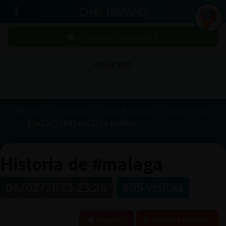
CHAT HISPANO
¡Chatea sin publicidad!
PUBLICIDAD
Iniciar
sesión
Portada
Historias
Canal #malaga
2023-02-06
63e1a731003ee61c9a3ad8ec
¡Chatea
sin
publici
Historia de #malaga
06/02/2023 23:26
605 visitas
Crear
una
Reportar
Historia anterior
cuenta