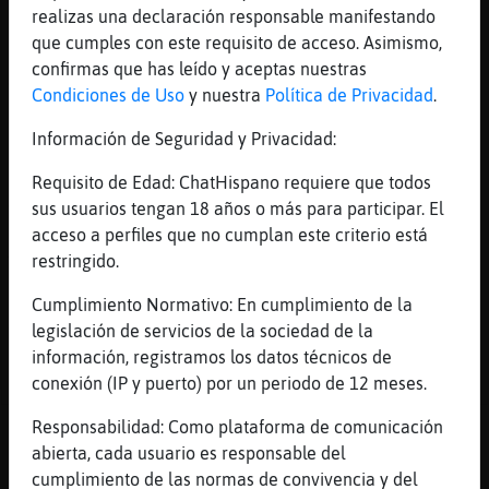
realizas una declaración responsable manifestando
Se arrepintió y seguramente anda en los pv
que cumples con este requisito de acceso. Asimismo,
[23:30]
CaimanBrillante
confirmas que has leído y aceptas nuestras
Jijiji
Condiciones de Uso
y nuestra
Política de Privacidad
.
[23:30]
Zebra}Pedante
Información de Seguridad y Privacidad:
O cambio de nombree
[23:31]
Zebra}Pedante
Requisito de Edad: ChatHispano requiere que todos
Jajajaja
sus usuarios tengan 18 años o más para participar. El
acceso a perfiles que no cumplan este criterio está
[23:31]
CaimanBrillante
restringido.
Ya te digo
[23:31]
CaimanBrillante
Cumplimiento Normativo: En cumplimiento de la
Jijijijiji
legislación de servicios de la sociedad de la
información, registramos los datos técnicos de
[23:31]
CaimanBrillante
conexión (IP y puerto) por un periodo de 12 meses.
Calambre olé señorito olé
Responsabilidad: Como plataforma de comunicación
Reportar
Historia anterior
abierta, cada usuario es responsable del
cumplimiento de las normas de convivencia y del
Historia siguiente