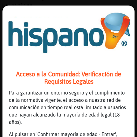
Mis
La bibliaa
blogs
[23:28]
Zebra}Pedante
Va a escribir
[23:28]
CaimanBrillante
Mis
La biblia manipulada por curas corruptos
foros
[23:28]
CaimanBrillante
Jijiji
[23:29]
CaimanBrillante
Registr
Acceso a la Comunidad: Verificación de
Badgirl que te atragantas hija habla ya
un
Requisitos Legales
[23:29]
CaimanBrillante
canal
Olé
Para garantizar un entorno seguro y el cumplimiento
de la normativa vigente, el acceso a nuestra red de
[23:30]
Zebra}Pedante
comunicación en tiempo real está limitado a usuarios
Jajajaja
que hayan alcanzado la mayoría de edad legal (18
Más
[23:30]
Zebra}Pedante
años).
gestion
Ya te dijo javi
Al pulsar en 'Confirmar mayoría de edad - Entrar',
[23:30]
CaimanBrillante