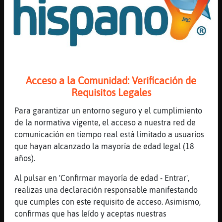
[12:09]
EstrellaDeMar_ConTimidez
Jajaja
[12:09]
EstrellaDeMar_ConTimidez
Y yo estoy pa comerme no ves soy 1 bollito
de nata
[12:10]
Bufalo\Enorme
Acceso a la Comunidad: Verificación de
Buenas casadomlg48
Requisitos Legales
[12:10]
Bufalo\Enorme
Para garantizar un entorno seguro y el cumplimiento
EstrellaDeMar_ConTimidez holaaa
de la normativa vigente, el acceso a nuestra red de
[12:10]
Elefante{Suave
comunicación en tiempo real está limitado a usuarios
pues yo lo prefiero de chocolate
que hayan alcanzado la mayoría de edad legal (18
[12:10]
Bufalo\Enorme
años).
Te dieron ya el mordisco o así tampoco
Al pulsar en 'Confirmar mayoría de edad - Entrar',
[12:10]
Elefante{Suave
realizas una declaración responsable manifestando
jajajaja
que cumples con este requisito de acceso. Asimismo,
[12:10]
EstrellaDeMar_ConTimidez
confirmas que has leído y aceptas nuestras