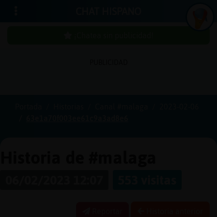
CHAT HISPANO
¡Chatea sin publicidad!
PUBLICIDAD
Iniciar
sesión
Portada
Historias
Canal #malaga
2023-02-06
63e1a70f003ee61c9a3ad8e6
¡Chatea
sin
publici
Historia de #malaga
06/02/2023 12:07
553 visitas
Crear
una
Reportar
Historia anterior
cuenta