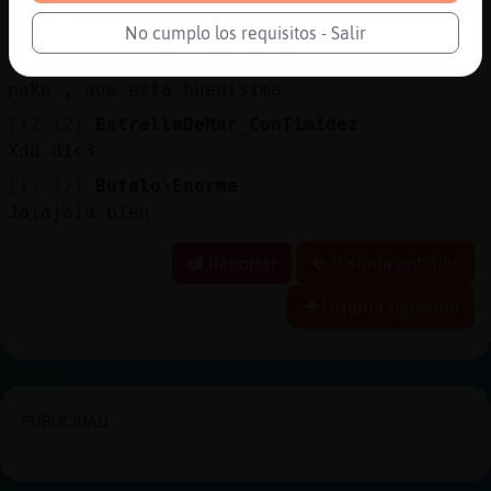
joe trillizos?
No cumplo los requisitos - Salir
[12:12]
EstrellaDeMar_ConTimidez
Xiska41 los trillizos vamos a dejarlos para
peke , que esta buenisima
[12:12]
EstrellaDeMar_ConTimidez
Xdd dic3
[12:12]
Bufalo\Enorme
Jajajaja bien
Reportar
Historia anterior
Historia siguiente
PUBLICIDAD