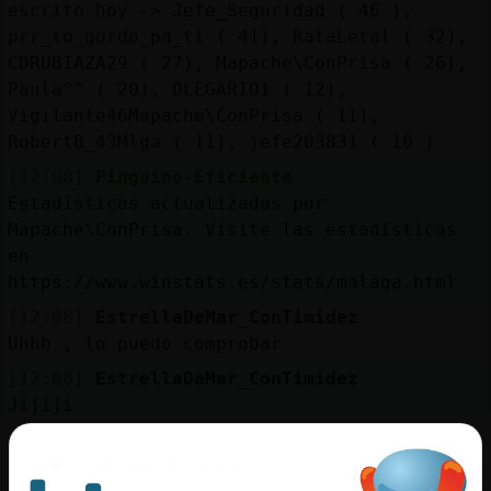
Mis
escrito hoy -> Jefe_Seguridad ( 46 ),
blogs
prr_to_gordo_pa_ti ( 41), RataLetal ( 32),
CDRUBIAZA29 ( 27), Mapache\ConPrisa ( 26),
Paula^^ ( 20), OLEGARIO1 ( 12),
Vigilante46Mapache\ConPrisa ( 11),
Mis
RobertB_43Mlga ( 11), jefe203831 ( 10 )
foros
[12:08]
Pinguino-Eficiente
Estadísticas actualizadas por
Mapache\ConPrisa. Visite las estadísticas
en
Registr
https://www.winstats.es/stats/malaga.html
un
canal
[12:08]
EstrellaDeMar_ConTimidez
Uhhh , lo puedo comprobar
[12:08]
EstrellaDeMar_ConTimidez
Jijiji
Más
[12:08]
RataLetal
gestion
tienes que confiar en mi palabra