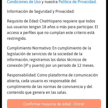
Xiska41 holaa comemee
Condiciones de Uso
y nuestra
Política de Privacidad
.
[12:10]
Bufalo\Enorme
Información de Seguridad y Privacidad:
Jajaja q soy rubia
Requisito de Edad: ChatHispano requiere que todos
[12:10]
Elefante{Suave
sus usuarios tengan 18 años o más para participar. El
uy, rubia
acceso a perfiles que no cumplan este criterio está
[12:10]
EstrellaDeMar_ConTimidez
restringido.
Es ygual
Cumplimiento Normativo: En cumplimiento de la
[12:11]
EstrellaDeMar_ConTimidez
legislación de servicios de la sociedad de la
Pa trabajar en rl campo , no importa
información, registramos los datos técnicos de
[12:11]
RataLetal
conexión (IP y puerto) por un periodo de 12 meses.
Hola Guiller__
Responsabilidad: Como plataforma de comunicación
[12:11]
Bufalo\Enorme
abierta, cada usuario es responsable del
Y no voy a tener trillizos cabezones
cumplimiento de las normas de convivencia y del
[12:11]
EstrellaDeMar_ConTimidez
contenido que genera en las salas.
Xiii
[12:11]
Elefante{Suave
Confirmar mayoría de edad - Entrar