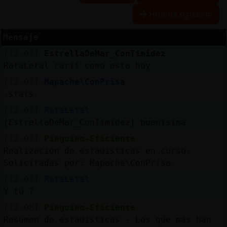
Historia siguiente
Mensaje
Reserva
[12:07]
EstrellaDeMar_ConTimidez
alias
RataLetal carii como esta hoy
[12:07]
Mapache\ConPrisa
.stats
Actuali
[12:07]
RataLetal
contras
[EstrellaDeMar_ConTimidez] buenisima
[12:07]
Pinguino-Eficiente
Realización de estadísticas en curso.
Actuali
Solicitadas por: Mapache\ConPrisa.
IP
[12:07]
RataLetal
virtual
Y tu ?
[12:08]
Pinguino-Eficiente
Resumen de estadísticas - Los que más han