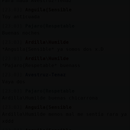
Para nada Avestruz-Tenaz
[23:03]
Anguila{Sensible
Toy anticuada
[23:03]
Pajaro{Respetable
Buenas noches
[23:03]
Ardilla\Humilde
*Anguila{Sensible* ya somos dos x.D
[23:03]
Ardilla\Humilde
*Pajaro{Respetable* buenass
[23:03]
Avestruz-Tenaz
Vaya dos
[23:03]
Pajaro{Respetable
Ardilla\Humilde buenas chicarrona
[23:03]
Anguila{Sensible
Ardilla\Humilde menos mal me sentía rara ya
xddd