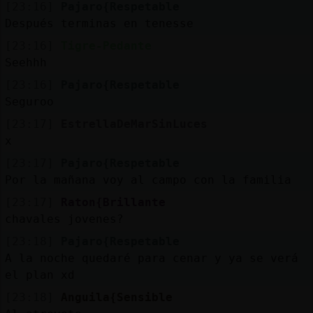
[23:16]
Pajaro{Respetable
Después terminas en tenesse
[23:16]
Tigre-Pedante
Seehhh
[23:16]
Pajaro{Respetable
Seguroo
[23:17]
EstrellaDeMarSinLuces
x
[23:17]
Pajaro{Respetable
Por la mañana voy al campo con la familia
[23:17]
Raton{Brillante
chavales jovenes?
[23:18]
Pajaro{Respetable
A la noche quedaré para cenar y ya se verá
el plan xd
[23:18]
Anguila{Sensible