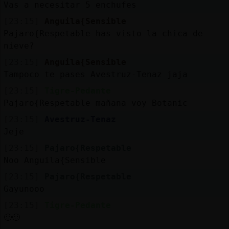
Vas a necesitar 5 enchufes
[23:15]
Anguila{Sensible
Pajaro{Respetable has visto la chica de
nieve?
[23:15]
Anguila{Sensible
Tampoco te pases Avestruz-Tenaz jaja
[23:15]
Tigre-Pedante
Pajaro{Respetable mañana voy Botanic
[23:15]
Avestruz-Tenaz
Jeje
[23:15]
Pajaro{Respetable
Noo Anguila{Sensible
[23:15]
Pajaro{Respetable
Gayunooo
[23:15]
Tigre-Pedante
🙂🙂