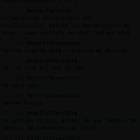
Pajaro{Respetable ( 43 )
[23:19]
Raton}Paciente
Estadísticas actualizadas por
Grillo{Locuaz. Visite las estadísticas en
https://www.winstats.es/stats/malaga.html
[23:19]
Pajaro{Respetable
Torita aquello está tranquilo me dijeron
[23:20]
Anguila{Sensible
Torito hace mil que no voy
[23:20]
Pajaro{Respetable
Yo hace años..
[23:20]
Pajaro{Respetable
Vane44 buenas
[23:21]
Anguila{Sensible
Yo también torito, además de que tampoco me
termina de convencer ese sitio
[23:21]
Pajaro{Respetable