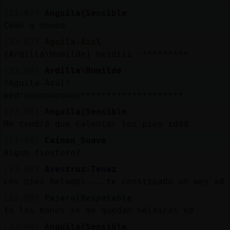
[23:07]
Anguila{Sensible
Como q noooo
[23:07]
Aguila-Azul
[Ardilla\Humilde] heidiii :*********
[23:08]
Ardilla\Humilde
*Aguila-Azul*
pedrooooooooooo********************
[23:08]
Anguila{Sensible
Me tendrá que calentar los pies xddd
[23:08]
Caiman_Suave
Algun fiestero?
[23:08]
Avestruz-Tenaz
Los pies helados....te constipado un mes xd
[23:08]
Pajaro{Respetable
Yo las manos se me quedan helaicas xd
[23:08]
Anguila{Sensible