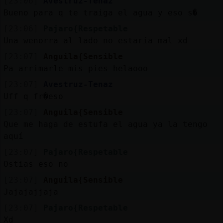
[23:06]
Avestruz-Tenaz
Bueno para q te traiga el agua y eso s�
[23:06]
Pajaro{Respetable
Una wenorra al lado no estaría mal xd
[23:07]
Anguila{Sensible
Pa arrimarle mis pies helaooo
[23:07]
Avestruz-Tenaz
Uff q fr�eso
[23:07]
Anguila{Sensible
Que me haga de estufa el agua ya la tengo
aquí
[23:07]
Pajaro{Respetable
Ostias eso no
[23:07]
Anguila{Sensible
Jajajajjaja
[23:07]
Pajaro{Respetable
Xd