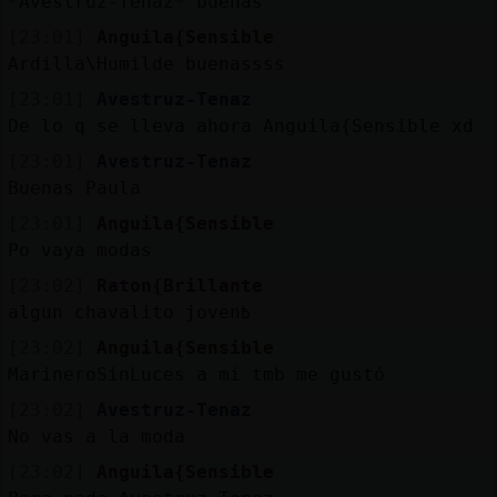
*Avestruz-Tenaz* buenas
[23:01]
Anguila{Sensible
Ardilla\Humilde buenassss
[23:01]
Avestruz-Tenaz
De lo q se lleva ahora Anguila{Sensible xd
[23:01]
Avestruz-Tenaz
Buenas Paula
[23:01]
Anguila{Sensible
Po vaya modas
[23:02]
Raton{Brillante
algun chavalito joven߿
[23:02]
Anguila{Sensible
MarineroSinLuces a mi tmb me gustó
[23:02]
Avestruz-Tenaz
No vas a la moda
[23:02]
Anguila{Sensible