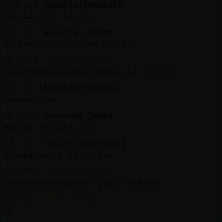
[23:15]
Anguila{Sensible
Muy malllll torito
[23:15]
Avestruz-Tenaz
M󶩬,manta,calcetines etc etc
[23:16]
Tigre-Pedante
Pajaro{Respetable mañana la lio xD
[23:16]
Raton{Brillante
jovencitos߿
[23:16]
Avestruz-Tenaz
Muchos enchufes ya
[23:16]
Pajaro{Respetable
Mañana no sé si saldre
[23:16]
Tigre-Pedante
Pajaro{Respetable luego tenesse
[23:16]
Tigre-Pedante
😆