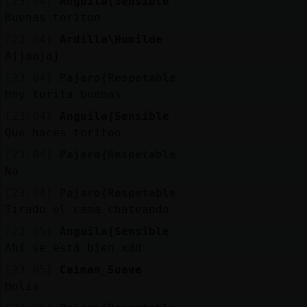
[23:04]
Anguila{Sensible
Buenas toritoo
[23:04]
Ardilla\Humilde
Ajjaajaj
[23:04]
Pajaro{Respetable
Hey torita buenas
[23:04]
Anguila{Sensible
Que haces toritoo
[23:04]
Pajaro{Respetable
Na
[23:04]
Pajaro{Respetable
Tirado el cama chateando
[23:05]
Anguila{Sensible
Ahí se está bien xdd
[23:05]
Caiman_Suave
Holis