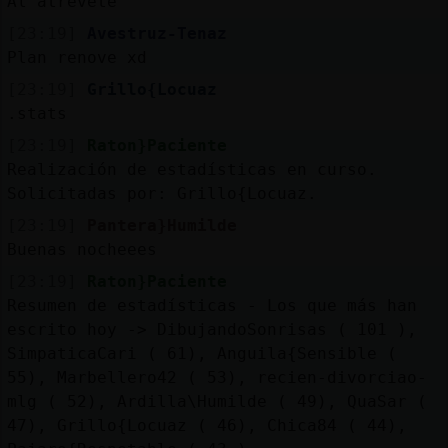
Al atrevete
[23:19]
Avestruz-Tenaz
Plan renove xd
[23:19]
Grillo{Locuaz
.stats
[23:19]
Raton}Paciente
Realización de estadísticas en curso.
Solicitadas por: Grillo{Locuaz.
[23:19]
Pantera}Humilde
Buenas nocheees
[23:19]
Raton}Paciente
Resumen de estadísticas - Los que más han
escrito hoy -> DibujandoSonrisas ( 101 ),
SimpaticaCari ( 61), Anguila{Sensible (
55), Marbellero42 ( 53), recien-divorciao-
mlg ( 52), Ardilla\Humilde ( 49), QuaSar (
47), Grillo{Locuaz ( 46), Chica84 ( 44),