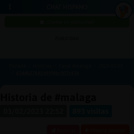
CHAT HISPANO
¡Chatea sin publicidad!
PUBLICIDAD
Iniciar
sesión
Portada
Historias
Canal #malaga
2023-02-03
63ddb276d1b95f4bc007c43b
¡Chatea
sin
publici
Historia de #malaga
03/02/2023 22:52
893 visitas
Crear
una
Reportar
Historia anterior
cuenta