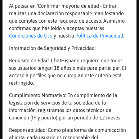
Olis
Al pulsar en 'Confirmar mayoría de edad - Entrar',
realizas una declaración responsable manifestando
[23:11]
Pajaro{Respetable
que cumples con este requisito de acceso. Asimismo,
Mañana unos churritos y chocolate calentiko
confirmas que has leído y aceptas nuestras
[23:11]
Anguila{Sensible
Condiciones de Uso
y nuestra
Política de Privacidad
.
Colacao mejor
Información de Seguridad y Privacidad:
[23:11]
Avestruz-Tenaz
As� primera hora
Requisito de Edad: ChatHispano requiere que todos
[23:11]
Anguila{Sensible
sus usuarios tengan 18 años o más para participar. El
Chocolate empalaga
acceso a perfiles que no cumplan este criterio está
restringido.
[23:11]
Avestruz-Tenaz
Helados?
Cumplimiento Normativo: En cumplimiento de la
[23:12]
Avestruz-Tenaz
legislación de servicios de la sociedad de la
Piolina dale los tuyos
información, registramos los datos técnicos de
conexión (IP y puerto) por un periodo de 12 meses.
[23:12]
Anguila{Sensible
Jajajajjaja
Responsabilidad: Como plataforma de comunicación
[23:12]
Anguila{Sensible
abierta, cada usuario es responsable del