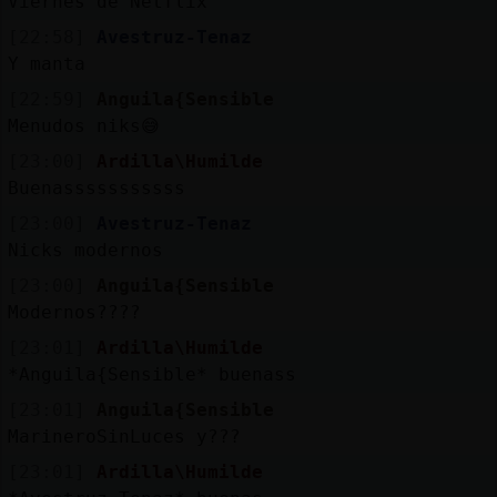
Viernes de Netflix
[22:58]
Avestruz-Tenaz
Y manta
[22:59]
Anguila{Sensible
Menudos niks😅
[23:00]
Ardilla\Humilde
Buenasssssssssss
[23:00]
Avestruz-Tenaz
Nicks modernos
[23:00]
Anguila{Sensible
Modernos????
[23:01]
Ardilla\Humilde
*Anguila{Sensible* buenass
[23:01]
Anguila{Sensible
MarineroSinLuces y???
[23:01]
Ardilla\Humilde