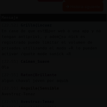
Historia siguiente
Mensaje
Reserva
[22:52]
Grillo{Locuaz
alias
En caso de que est鮠por web o una app y no
tengan antiprivi, y adem᳠su nick es
registrado puede limitar el volumen de
privados utilizando el modo +R lo pueden
Actuali
activar /quote mode sunick +R
contras
[22:55]
Caiman_Suave
Ola
[22:55]
Raton{Brillante
Actuali
algun chaval joven por aqui߿
IP
virtual
[22:55]
Anguila{Sensible
Avestruz-Tenaz
[22:55]
Avestruz-Tenaz