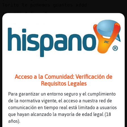
Torito te ponemos guantes xddd
[23:09]
Caiman_Suave
😘
[23:09]
Avestruz-Tenaz
Las manos al pan
[23:09]
Anguila{Sensible
El pan se congela jaja
[23:10]
Avestruz-Tenaz
Jeje
Acceso a la Comunidad: Verificación de
[23:10]
Avestruz-Tenaz
Requisitos Legales
O al horno
[23:10]
Avestruz-Tenaz
Para garantizar un entorno seguro y el cumplimiento
Si
de la normativa vigente, el acceso a nuestra red de
comunicación en tiempo real está limitado a usuarios
[23:10]
Raton{Brillante
que hayan alcanzado la mayoría de edad legal (18
chavalitos jovenes߿
años).
[23:10]
Caiman_Suave