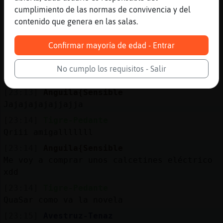
Los mios son para buena compañía
cumplimiento de las normas de convivencia y del
contenido que genera en las salas.
[23:13]
Avestruz-Tenaz
Menos mal q tengo manta el飴rica para esos
Confirmar mayoría de edad - Entrar
casos xd
[23:13]
Caiman_Suave
No cumplo los requisitos - Salir
Holis
[23:13]
Anguila{Sensible
Jajajajajajjajja
[23:14]
Tigre-Pedante
Qriii amigalllllll
[23:14]
Anguila{Sensible
Me voy a comprar unos calcetines eléctrico
xdd
[23:14]
Tigre-Pedante
QuaSar como va la novela
[23:15]
Avestruz-Tenaz