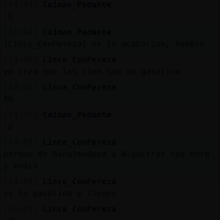
Mis
[14:44]
Caiman_Pedante
blogs
:D
[14:44]
Caiman_Pedante
[Lince_ConPereza] se le acabarian, hombre
[14:45]
Lince_ConPereza
Mis
yo creo que los cien son de gasolina
foros
[14:45]
Lince_ConPereza
XD
[14:45]
Caiman_Pedante
Registr
:D
un
canal
[14:45]
Lince_ConPereza
porque de Benalmadena a Algeciras hay hora
y media
[14:45]
Lince_ConPereza
Más
es la gasolina y tiempo
gestion
[14:45]
Lince_ConPereza