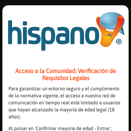
xd
[14:45]
Caiman_Pedante
seeeeeeeee
[14:45]
Caiman_Pedante
estuve en junio pasado
[14:45]
Caiman_Pedante
en el NO carnaval
[14:46]
Lince_ConPereza
el NO carnaval de Algeciras dices??
Acceso a la Comunidad: Verificación de
[14:46]
Caiman_Pedante
Requisitos Legales
Cᤩz
Para garantizar un entorno seguro y el cumplimiento
[14:46]
Lince_ConPereza
de la normativa vigente, el acceso a nuestra red de
ahhh
comunicación en tiempo real está limitado a usuarios
[14:46]
Lince_ConPereza
que hayan alcanzado la mayoría de edad legal (18
pero eso del no carnava�l
años).
[14:46]
Caiman_Pedante
Al pulsar en 'Confirmar mayoría de edad - Entrar',