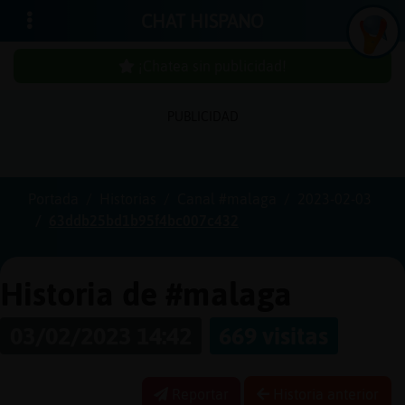
CHAT HISPANO
¡Chatea sin publicidad!
PUBLICIDAD
Iniciar
sesión
Portada
Historias
Canal #malaga
2023-02-03
63ddb25bd1b95f4bc007c432
¡Chatea
sin
publici
Historia de #malaga
03/02/2023 14:42
669 visitas
Crear
una
Reportar
Historia anterior
cuenta