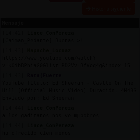
Historia siguiente
Mensaje
Reserva
[14:42]
Lince_ConPereza
alias
[Caiman_Pedante] Buenas >!!
[14:43]
Mapache_Locuaz
https://www.youtube.com/watch?
Actuali
v=K0ibBPhiaG0&list=RD2Vv-BfVoq4g&index=15
contras
[14:43]
Rata{Fuerte
YouTube Titulo: Ed Sheeran - Castle On The
Hill [Official Music Video] Duración: 4M48S
Enviado por: Ed Sheeran
Actuali
IP
[14:44]
Lince_ConPereza
virtual
a los gaditanos nos ve m᳠pobres
[14:44]
Lince_ConPereza
ha ofrecido cien menos