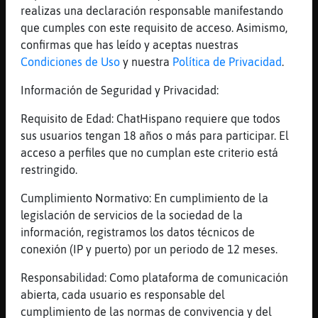
ahora en Febrero, no puedo ir
realizas una declaración responsable manifestando
[14:47]
Lince_ConPereza
que cumples con este requisito de acceso. Asimismo,
bueno
confirmas que has leído y aceptas nuestras
Condiciones de Uso
y nuestra
Política de Privacidad
.
[14:47]
Caiman_Pedante
porque el bueno es en febrero
Información de Seguridad y Privacidad:
[14:47]
Lince_ConPereza
Requisito de Edad: ChatHispano requiere que todos
siempre puedes ver las chirigotas en
sus usuarios tengan 18 años o más para participar. El
youtube
acceso a perfiles que no cumplan este criterio está
[14:47]
Lince_ConPereza
restringido.
xD
Cumplimiento Normativo: En cumplimiento de la
[14:47]
Caiman_Pedante
legislación de servicios de la sociedad de la
jo
información, registramos los datos técnicos de
[14:47]
Caiman_Pedante
conexión (IP y puerto) por un periodo de 12 meses.
no es lo mismo ehhh
Responsabilidad: Como plataforma de comunicación
[14:47]
Caiman_Pedante
abierta, cada usuario es responsable del
verlas pegaitaa
cumplimiento de las normas de convivencia y del