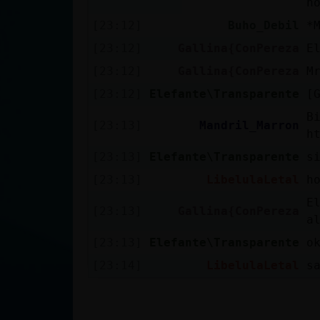
h
[23:12]
Buho_Debil
*
[23:12]
Gallina{ConPereza
E
[23:12]
Gallina{ConPereza
M
[23:12]
Elefante\Transparente
[
B
[23:13]
Mandril_Marron
h
[23:13]
Elefante\Transparente
s
[23:13]
LibelulaLetal
h
E
[23:13]
Gallina{ConPereza
a
[23:13]
Elefante\Transparente
o
[23:14]
LibelulaLetal
s