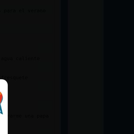
s para el verano
 agua caliente
 fresquete
omprarme una papa