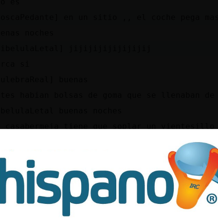
so es
MoscaPedante] en un sitio ,, el coche pega ma
uenas noches
LibelulaLetal] jijijijijijijijij
erca si
CulebraReal] buenas
ntes habian bolsas de goma que se llenaban de
ibelulaLetal buenas noches
n casabermeja tiene que soplar un vientesillo
allina{ConPereza buenas noches
LibelulaLetal] si eso era muy comun antes
Qrii] en yotube seguro te viene algo
o acabo de llegar de trabajar y he parado a c
sada y estaba dtodo el mundo dentro el bar
o habia ni una mesa de afuera ocupada