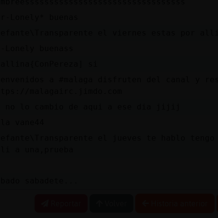
ombreesssssssssssssssssssssssssssssssss
Mr-Lonely* buenas
lefante\Transparente el viernes estas por all
r-Lonely buenass
Gallina{ConPereza] si
ienvenidos a #malaga disfruten del canal y re
ttps://malagairc.jimdo.com
i no lo cambio de aqui a ese dia jijij
ola vane44
lefante\Transparente el jueves te hablo tengo
lli a una,prueba
k
abado sabadete...
Reportar
Volver
Historia anterior