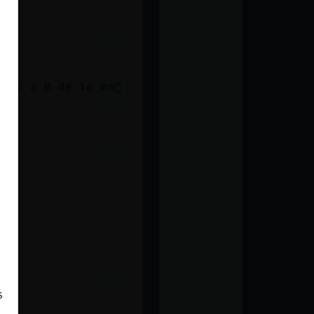
 22 a 8 de la ma񡮡
s