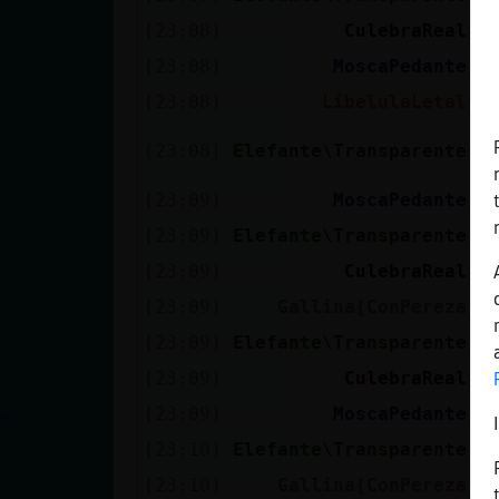
[23:08]
CulebraReal
Q
[23:08]
MoscaPedante
A
[23:08]
LibelulaLetal
h
[
[23:08]
Elefante\Transparente
y
[23:09]
MoscaPedante
D
[23:09]
Elefante\Transparente
a
[23:09]
CulebraReal
E
[23:09]
Gallina{ConPereza
E
[23:09]
Elefante\Transparente
[
[23:09]
CulebraReal
G
[23:09]
MoscaPedante
Y
[23:10]
Elefante\Transparente
t
[23:10]
Gallina{ConPereza
E