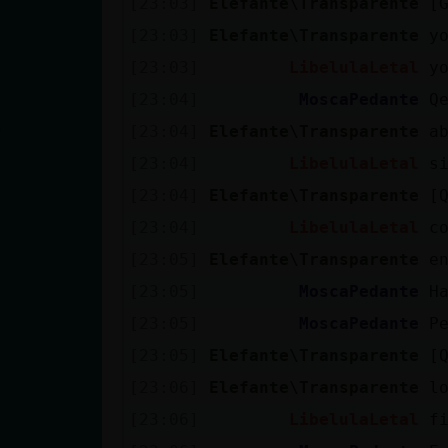
[23:03]
Elefante\Transparente
[
cuenta
[23:03]
Elefante\Transparente
y
[23:03]
LibelulaLetal
y
[23:04]
MoscaPedante
Q
Reservar
[23:04]
Elefante\Transparente
a
alias
[23:04]
LibelulaLetal
s
[23:04]
Elefante\Transparente
[
Actualizar
[23:04]
LibelulaLetal
c
contraseña
[23:05]
Elefante\Transparente
e
[23:05]
MoscaPedante
H
[23:05]
MoscaPedante
P
Actualizar
[23:05]
Elefante\Transparente
[
IP virtual
[23:06]
Elefante\Transparente
l
[23:06]
LibelulaLetal
f