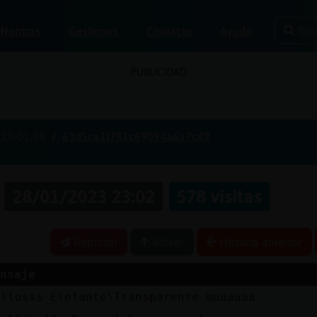
Bus
Normas
Gestiones
Contacto
Ayuda
PUBLICIDAD
23-01-28
63d5ca1f781c69094a6a7c49
a
28/01/2023 23:02
578 visitas
Reportar
Volver
Historia anterior
nsaje
ellosss Elefante\Transparente muaaaaa