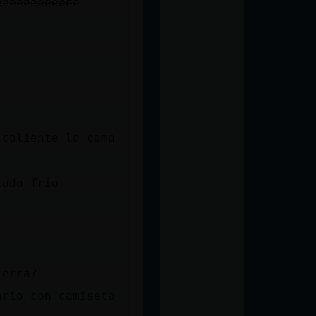
eeeeeeeeeeee
 caliente la cama
iado frio
ierra?
ario con camiseta