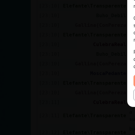
[23:10]
Elefante\Transparente
[
[23:10]
Buho_Debil
B
[23:10]
Gallina{ConPereza
h
[23:10]
Elefante\Transparente
[
[23:10]
CulebraReal
A
[23:10]
Buho_Debil
*
[23:10]
Gallina{ConPereza
y
[23:10]
MoscaPedante
T
[23:10]
Elefante\Transparente
p
[23:10]
Gallina{ConPereza
B
[23:11]
CulebraReal
P
a
[23:11]
Elefante\Transparente
s
b
[23:12]
Elefante\Transparente