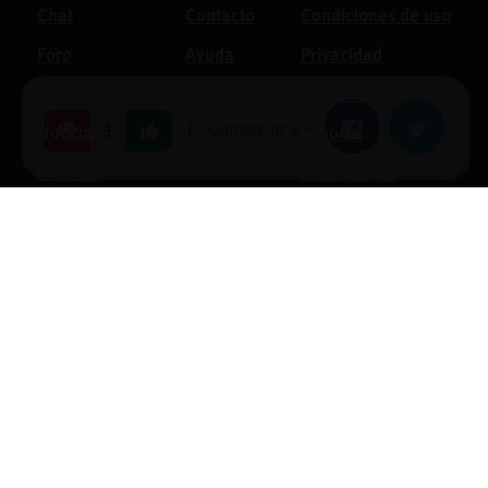
Chat
Contacto
Condiciones de uso
Foro
Ayuda
Privacidad
Blogs
Política de cookies
|
Compartir en:
Facebook
Twitter
1
Noticias
Soporte
Normas
Anunciantes
Estadísticas
Historias
Tu foro gratis