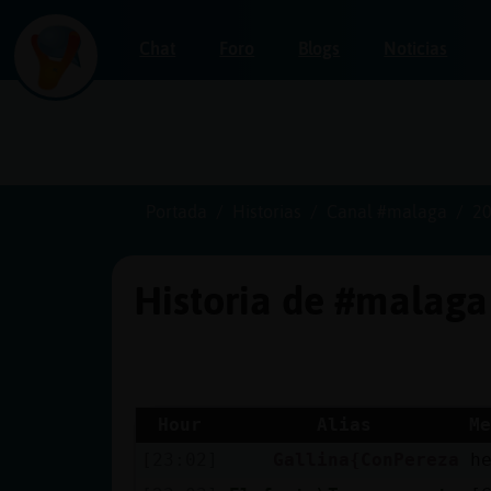
Chat
Foro
Blogs
Noticias
Iniciar
sesión
Portada
Historias
Canal #malaga
20
Historia de #malag
¡Chatea
sin
publicidad!
Hour
Alias
Me
[23:02]
Gallina{ConPereza
h
Crear
una