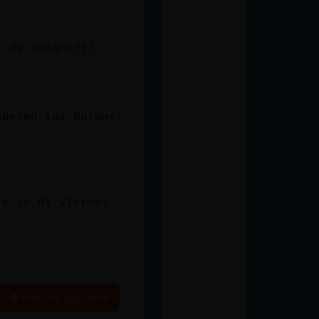
i de mañana???
speten las Normas:
 k ir el viernes
Historia siguiente