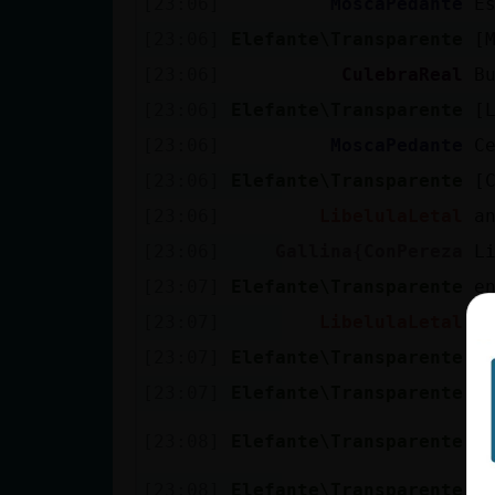
[23:06]
MoscaPedante
E
Mis blogs
[23:06]
Elefante\Transparente
[
[23:06]
CulebraReal
B
Mis foros
[23:06]
Elefante\Transparente
[
[23:06]
MoscaPedante
C
[23:06]
Elefante\Transparente
[
Registrar
[23:06]
LibelulaLetal
a
un canal
[23:06]
Gallina{ConPereza
L
[23:07]
Elefante\Transparente
e
[23:07]
LibelulaLetal
G
Más
[23:07]
Elefante\Transparente
[
gestiones
[23:07]
Elefante\Transparente
[
y
[23:08]
Elefante\Transparente
a
[23:08]
Elefante\Transparente
n