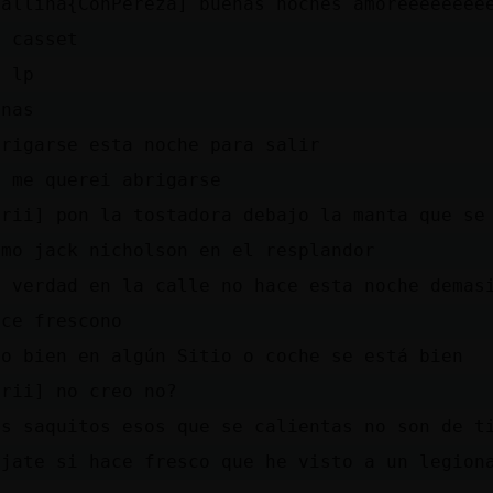
Gallina{ConPereza] buenas noches amoreeeeeeee
o casset
o lp
enas
brigarse esta noche para salir
i me querei abrigarse
Qrii] pon la tostadora debajo la manta que se
omo jack nicholson en el resplandor
n verdad en la calle no hace esta noche demas
ace frescono
eo bien en algún Sitio o coche se está bien
Qrii] no creo no?
os saquitos esos que se calientas no son de t
ijate si hace fresco que he visto a un legion