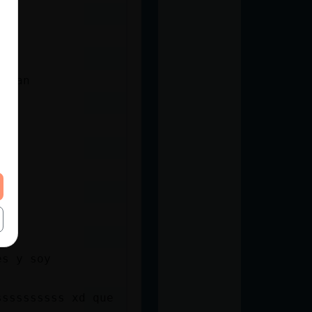
ustan
es y soy
ssssssssss xd que