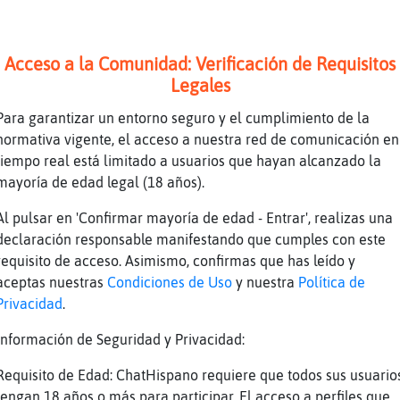
uasar que tal
ja
Acceso a la Comunidad: Verificación de Requisitos
ola soy_unica
Legales
CulebraReal] cansao amore,,, trabaje anoche de
Para garantizar un entorno seguro y el cumplimiento de la
 hoy de 3 de la tarde a 10 de l anoche
normativa vigente, el acceso a nuestra red de comunicación en
esde luego
tiempo real está limitado a usuarios que hayan alcanzado la
mayoría de edad legal (18 años).
si que he dormio 4 horitas de nada
stará reventado
Al pulsar en 'Confirmar mayoría de edad - Entrar', realizas una
declaración responsable manifestando que cumples con este
lefante\Transparente yo ando de mañana
requisito de acceso. Asimismo, confirmas que has leído y
Gallina{ConPereza] yo odio las ma񡮡sss
aceptas nuestras
Condiciones de Uso
y nuestra
Política de
allina{ConPereza muy buenas
Privacidad
.
a sali
Información de Seguridad y Privacidad:
odas las que puede cambiar a la tarde lo hago
Requisito de Edad: ChatHispano requiere que todos sus usuario
lefante\Transparente y yo las,noches jajaja
tengan 18 años o más para participar. El acceso a perfiles que