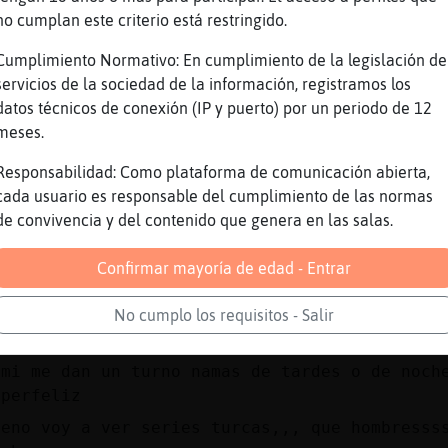
MoscaPedante] que te vas de fiesta?
no cumplan este criterio está restringido.
uenassssssssss
Cumplimiento Normativo: En cumplimiento de la legislación de
elloss CulebraReal
servicios de la sociedad de la información, registramos los
datos técnicos de conexión (IP y puerto) por un periodo de 12
Gallina{ConPereza] a mi las noches no me disg
meses.
 mí me encanta las mañana, se pasa más rápido
Responsabilidad: Como plataforma de comunicación abierta,
Gallina{ConPereza* buenassssss
cada usuario es responsable del cumplimiento de las normas
 a mi CulebraReal
de convivencia y del contenido que genera en las salas.
orrequebrada
Confirmar mayoría de edad - Entrar
ero se trabaja el doble
uho_Debil buenas noches
No cumplo los requisitos - Salir
ero hay que rotar
 mi me dan un turno namas de tardes o de noch
uperfeliz
ueno voy a ver series turcas,,, que hombresss