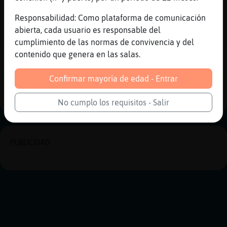
[16:42]
Lince\Rapaz
Y rima
Responsabilidad: Como plataforma de comunicación
abierta, cada usuario es responsable del
[16:43]
Lince\Rapaz
cumplimiento de las normas de convivencia y del
Jajajaaaa
contenido que genera en las salas.
Reportar
Historia anterior
Confirmar mayoría de edad - Entrar
Historia siguiente
No cumplo los requisitos - Salir
PUBLICIDAD