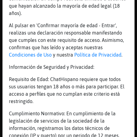
- Mi Ritmo (Official Video) Duración: 3M5S
que hayan alcanzado la mayoría de edad legal (18
Enviado por: Cat Music
años).
[16:41]
Lince\Rapaz
Al pulsar en 'Confirmar mayoría de edad - Entrar',
Triburcio hola mostro
realizas una declaración responsable manifestando
[16:41]
Lince\Rapaz
que cumples con este requisito de acceso. Asimismo,
Soy el macario
confirmas que has leído y aceptas nuestras
[16:41]
Perro{Sensible
Condiciones de Uso
y nuestra
Política de Privacidad
.
🙈🙉🙊
Información de Seguridad y Privacidad:
[16:41]
Lince\Rapaz
Y viva españa coño
Requisito de Edad: ChatHispano requiere que todos
sus usuarios tengan 18 años o más para participar. El
[16:42]
Lince\Rapaz
acceso a perfiles que no cumplan este criterio está
Vivaa
restringido.
[16:42]
Lince\Rapaz
Gorditaaa hola
Cumplimiento Normativo: En cumplimiento de la
legislación de servicios de la sociedad de la
[16:42]
Lince\Rapaz
información, registramos los datos técnicos de
Antequerano agarramela con la mano
conexión (IP y puerto) por un periodo de 12 meses.