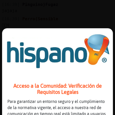
Mis
[16:39]
Pinguino}Fugaz
blogs
jajaja
[16:39]
Perro{Sensible
🤷🏻‍♀️
Mis
[16:39]
Mapache{Rapaz
foros
e.e
[16:40]
Perro{Sensible
Pasion de gavilanes chateriles
Registr
[16:40]
Pinguino}Fugaz
un
pero eso es la espectativa Perro{Sensible
canal
[16:40]
Pinguino}Fugaz
luego la realidad es pasion de ga񡮥s
Acceso a la Comunidad: Verificación de
[16:41]
Pinguino}Fugaz
Requisitos Legales
https://www.youtube.com/watch?v=rqquAFgrn0A
Más
Para garantizar un entorno seguro y el cumplimiento
gestion
[16:41]
Libelula}Interesante
de la normativa vigente, el acceso a nuestra red de
YouTube Titulo: DJ Sava feat. Adriana Onci
comunicación en tiempo real está limitado a usuarios