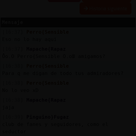
Historia siguiente
Mensaje
Reserva
[16:37]
Perro{Sensible
alias
Eso no lo hay aqui
[16:37]
Mapache{Rapaz
Ȱo.O Perro{Sensible O.oШ amigamos?
Actuali
[16:38]
Perro{Sensible
contras
Para q me digan de todo tus admiradores?
[16:38]
Perro{Sensible
No lo veo xD
Actuali
[16:38]
Mapache{Rapaz
IP
jaja
virtual
[16:39]
Pinguino}Fugaz
club de fanes y seguidores, como el
seductor