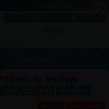
CHAT HISPANO
¡Chatea sin publicidad!
PUBLICIDAD
Iniciar
sesión
Portada
Historias
Canal #malaga
2023-01-28
63d5ca09781c69094a6a7c44
¡Chatea
sin
publici
Historia de #malaga
28/01/2023 16:37
607 visitas
Crear
una
Reportar
Historia anterior
cuenta