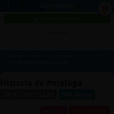
CHAT HISPANO
¡Chatea sin publicidad!
PUBLICIDAD
Iniciar
sesión
Portada
Historias
Canal #malaga
2023-01-28
63d5c9fb781c69094a6a7c41
¡Chatea
sin
publici
Historia de #malaga
28/01/2023 11:33
589 visitas
Crear
una
Reportar
Historia anterior
cuenta