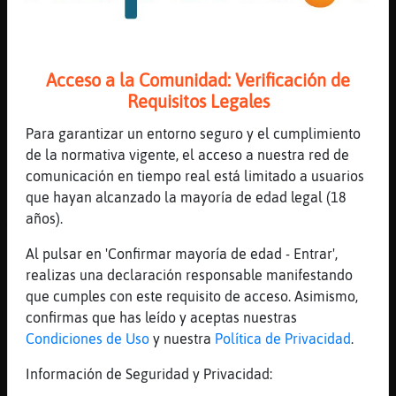
a mi se me hielan los pies en Diciembre y
hasta mayo no entran en calos
[11:41]
Libelula_Azul
Jajaja
Acceso a la Comunidad: Verificación de
Requisitos Legales
[11:41]
Mosca\Insufrible
me ponga lo que me ponga
Para garantizar un entorno seguro y el cumplimiento
[11:41]
Libelula_Azul
de la normativa vigente, el acceso a nuestra red de
Prueba el doble calcetín
comunicación en tiempo real está limitado a usuarios
que hayan alcanzado la mayoría de edad legal (18
[11:41]
Libelula_Azul
años).
Algo ayuda
[11:42]
Mosca\Insufrible
Al pulsar en 'Confirmar mayoría de edad - Entrar',
los tengo dobles pero ni hay manera
realizas una declaración responsable manifestando
que cumples con este requisito de acceso. Asimismo,
[11:42]
Libelula_Azul
confirmas que has leído y aceptas nuestras
Vendem bolsas termicas en decathlon
Condiciones de Uso
y nuestra
Política de Privacidad
.
[11:42]
Libelula_Azul
Las conoces?
Información de Seguridad y Privacidad: