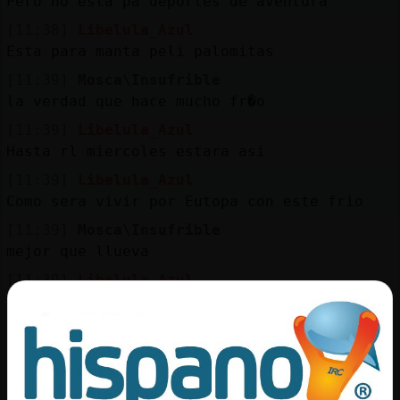
Pero no esta pa deportes de aventura
[11:38]
Libelula_Azul
Esta para manta peli palomitas
[11:39]
Mosca\Insufrible
la verdad que hace mucho fr�o
[11:39]
Libelula_Azul
Hasta rl miercoles estara asi
[11:39]
Libelula_Azul
Como sera vivir por Eutopa con este frio
[11:39]
Mosca\Insufrible
mejor que llueva
[11:39]
Libelula_Azul
Luego andan en camiseta los guiris
[11:40]
Libelula_Azul
Y yo con doble calcetin
[11:41]
Mosca\Insufrible