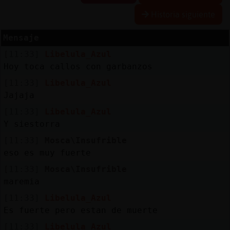
Historia siguiente
Mensaje
Reserva
[11:33]
Libelula_Azul
alias
Hoy toca callos con garbanzos
[11:33]
Libelula_Azul
Jajaja
Actuali
[11:33]
Libelula_Azul
contras
Y siestorra
[11:33]
Mosca\Insufrible
eso es muy fuerte
Actuali
[11:33]
Mosca\Insufrible
IP
maremia
virtual
[11:33]
Libelula_Azul
Es fuerte pero estan de muerte
[11:33]
Libelula_Azul