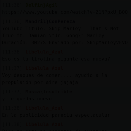
[11:36]
Delfin}Agil
https://www.youtube.com/watch?v=Z1NPpxU_BQQ
[11:36]
Mandril}ConPereza
YouTube Titulo: Skip Marley - That's Not
True ft. Damian \"Jr. Gong\" Marley
Duración: 3M27S Enviado por: SkipMarleyVEVO
[11:36]
Libelula_Azul
Eso es la tirolina gigante esa nueva?
[11:37]
Libelula_Azul
Voy despues de comer.... ayudio a la
propulsión por aire jajaja
[11:37]
Mosca\Insufrible
y te quedas nuevo
[11:38]
Libelula_Azul
En la publicidad parecia espectacular
[11:38]
Libelula_Azul