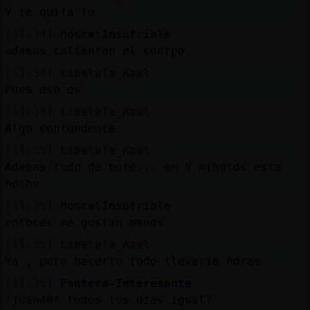
Mis
Y te quita to
blogs
[11:34]
Mosca\Insufrible
ademas calientan el cuerpo
[11:34]
Libelula_Azul
Mis
Pues eso es
foros
[11:34]
Libelula_Azul
Algo contundente
[11:35]
Libelula_Azul
Registr
Ademas todo de bote... en 5 minutos esta
un
hecho
canal
[11:35]
Mosca\Insufrible
entoces me gustan menos
[11:35]
Libelula_Azul
Ya , pero hacerlo todo llevaria horas
Más
gestion
[11:35]
Pantera-Interesante
*juan40* todos los dias igual?