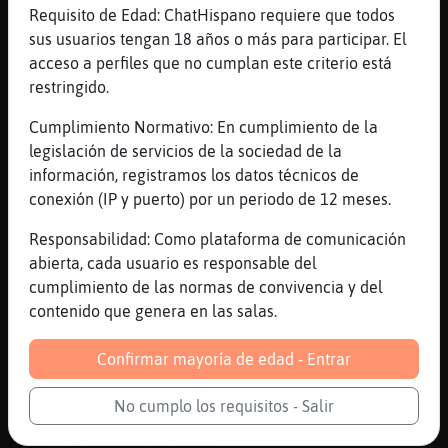
[11:43]
Pantera-Interesante
Requisito de Edad: ChatHispano requiere que todos
*Libelula_Azul* yo no
sus usuarios tengan 18 años o más para participar. El
[11:43]
Mosca\Insufrible
acceso a perfiles que no cumplan este criterio está
[Libelula_Azul] las conozco pero eso es
restringido.
para estar quieta
Cumplimiento Normativo: En cumplimiento de la
[11:43]
Libelula_Azul
legislación de servicios de la sociedad de la
Pues don la bomba
información, registramos los datos técnicos de
[11:43]
Mosca\Insufrible
conexión (IP y puerto) por un periodo de 12 meses.
y yo es raro que este sentada
Responsabilidad: Como plataforma de comunicación
[11:43]
Libelula_Azul
abierta, cada usuario es responsable del
Sin para esquiadores
cumplimiento de las normas de convivencia y del
[11:43]
Libelula_Azul
contenido que genera en las salas.
Son*
Confirmar mayoría de edad - Entrar
[11:44]
Libelula_Azul
Las puedes lkevar entre el calcetín y el
No cumplo los requisitos - Salir
empeine
[11:44]
Libelula_Azul