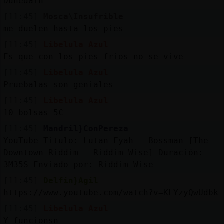
Dünedain
[11:45]
Mosca\Insufrible
me duelen hasta los pies
[11:45]
Libelula_Azul
Es que con los pies frios no se vive
[11:45]
Libelula_Azul
Pruebalas son geniales
[11:45]
Libelula_Azul
10 bolsas 5€
[11:45]
Mandril}ConPereza
YouTube Titulo: Lutan Fyah - Bossman [The
Downtown Riddim - Riddim Wise] Duración:
3M35S Enviado por: Riddim Wise
[11:45]
Delfin}Agil
https://www.youtube.com/watch?v=KLYzyQwUdbk
[11:45]
Libelula_Azul
Y funcionsn