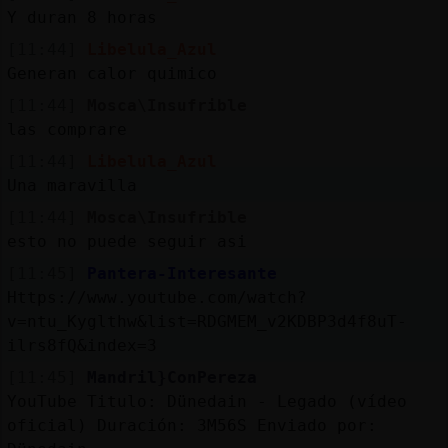
Y duran 8 horas
[11:44]
Libelula_Azul
Generan calor quimico
[11:44]
Mosca\Insufrible
las comprare
[11:44]
Libelula_Azul
Una maravilla
[11:44]
Mosca\Insufrible
esto no puede seguir asi
[11:45]
Pantera-Interesante
Https://www.youtube.com/watch?
v=ntu_Kyglthw&list=RDGMEM_v2KDBP3d4f8uT-
ilrs8fQ&index=3
[11:45]
Mandril}ConPereza
YouTube Titulo: Dünedain - Legado (vídeo
oficial) Duración: 3M56S Enviado por: