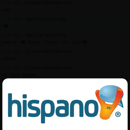
Mis
[14:08]
CulebraDelMonton
blogs
xdd
[14:08]
Aguila{Humilde
s�
[14:09]
Aguila{Humilde
Mis
madre m� hace llorar el viol�n
foros
[14:10]
CulebraDelMonton
xdddd
[14:10]
CulebraDelMonton
Registr
es muy bueno
un
canal
[14:10]
Aguila{Humilde
muy bueno, buenisimo
[14:10]
CulebraDelMonton
sisisi
Más
[14:11]
Aguila{Humilde
gestion
la orquesta es genial tambi鮬 por eso les