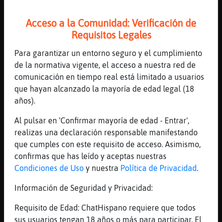
habrᠥlegido
[14:11]
CulebraDelMonton
Acceso a la Comunidad: Verificación de
claro
Requisitos Legales
[14:11]
Aguila{Humilde
Para garantizar un entorno seguro y el cumplimiento
:(
de la normativa vigente, el acceso a nuestra red de
[14:11]
CulebraDelMonton
comunicación en tiempo real está limitado a usuarios
medio mill󮠣obraba hace tiempo
que hayan alcanzado la mayoría de edad legal (18
[14:12]
Aguila{Humilde
años).
yo nunca pas頤e la flauta esa del cole y de
Al pulsar en 'Confirmar mayoría de edad - Entrar',
saber tocar el himno a la alegr�:(
realizas una declaración responsable manifestando
[14:12]
CulebraDelMonton
que cumples con este requisito de acceso. Asimismo,
ahora no se
confirmas que has leído y aceptas nuestras
[14:12]
CulebraDelMonton
Condiciones de Uso
y nuestra
Política de Privacidad
.
xddddddd
Información de Seguridad y Privacidad:
[14:12]
Aguila{Humilde
lo merece, aparte pagar toda la orquesta,
Requisito de Edad: ChatHispano requiere que todos
vestuario etc.
sus usuarios tengan 18 años o más para participar. El