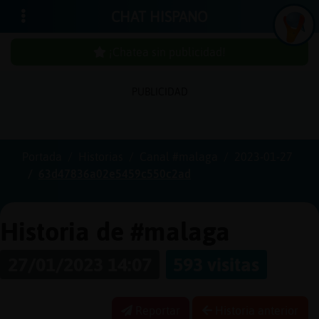
CHAT HISPANO
¡Chatea sin publicidad!
PUBLICIDAD
Iniciar
sesión
Portada
Historias
Canal #malaga
2023-01-27
63d47836a02e5459c550c2ad
¡Chatea
sin
publici
Historia de #malaga
27/01/2023 14:07
593 visitas
Crear
una
Reportar
Historia anterior
cuenta