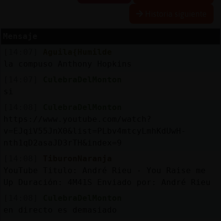
Historia siguiente
Mensaje
Reserva
[14:07]
Aguila{Humilde
alias
la compuso Anthony Hopkins
[14:07]
CulebraDelMonton
si
Actuali
[14:08]
CulebraDelMonton
contras
https://www.youtube.com/watch?
v=EJqiV55JnX0&list=PLbv4mtcyLmhKdUwH-
nth1qD2asaJD3rTH&index=9
Actuali
[14:08]
TiburonNaranja
IP
YouTube Titulo: André Rieu - You Raise me
virtual
Up Duración: 4M41S Enviado por: André Rieu
[14:08]
CulebraDelMonton
en directo es demasiado