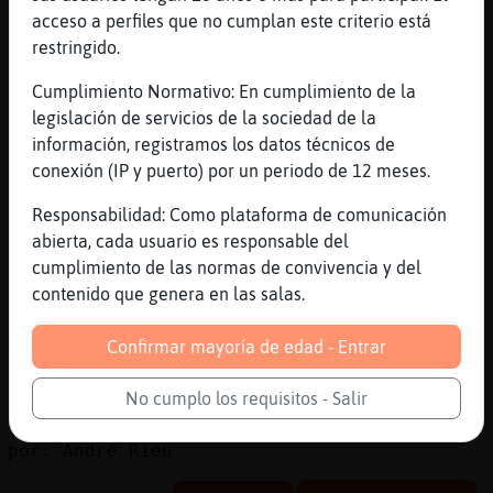
acceso a perfiles que no cumplan este criterio está
[14:13]
BufaloDelMonton
restringido.
Si alguien te molesta o no te cae bien
puedes bloquear sus mensajes con el
Cumplimiento Normativo: En cumplimiento de la
comando: /bloquear
o bien /ignore
insultar
legislación de servicios de la sociedad de la
y molestar en el canal es motivo de
información, registramos los datos técnicos de
expulsion
conexión (IP y puerto) por un periodo de 12 meses.
[14:13]
CulebraDelMonton
Responsabilidad: Como plataforma de comunicación
ya ves
abierta, cada usuario es responsable del
[14:13]
CulebraDelMonton
cumplimiento de las normas de convivencia y del
https://www.youtube.com/watch?v=NZb-
contenido que genera en las salas.
SVm7eLE&list=PLbv4mtcyLmhKdUwH-
nth1qD2asaJD3rTH&index=16
Confirmar mayoría de edad - Entrar
[14:13]
TiburonNaranja
YouTube Titulo: André Rieu - Hallelujah
No cumplo los requisitos - Salir
(Leonard Cohen) Duración: 3M46S Enviado
por: André Rieu