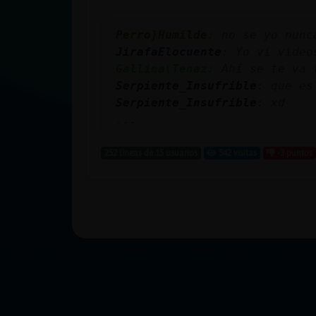
Perro}Humilde
: no se yo nunc
JirafaElocuente
: Yo vi video
Gallina\Tenaz
: Ahí se te va 
Serpiente_Insufrible
: que es
Serpiente_Insufrible
: xd
...
252 líneas de 15 usuarios
542 visitas
-3 puntos