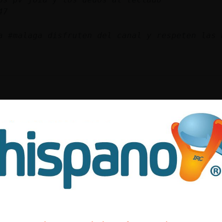
47
a #malaga disfruten del canal y respeten las 
time
 dios hermanos
bra}Humilde en un webo
aaaaaaaaaaaaaa daoooooooooooo PanteraBreve