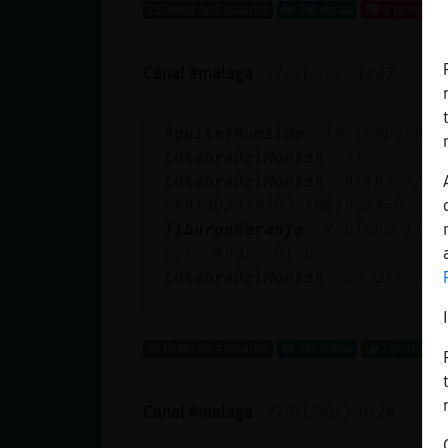
23 líneas de 2 usuarios
596 visitas
-1 puntos
Canal #malaga
-
27/01/2023 14:07
Aguila{Humilde
: la compuso A
CulebraDelMonton
: si
CulebraDelMonton
: https://ww
nth1qD2asaJD3rTH&index=9
TiburonNaranja
: YouTube Titu
por: André Rieu
CulebraDelMonton
: en directo
...
24 líneas de 4 usuarios
592 visitas
7 puntos
Canal #malaga
-
27/01/2023 10:28