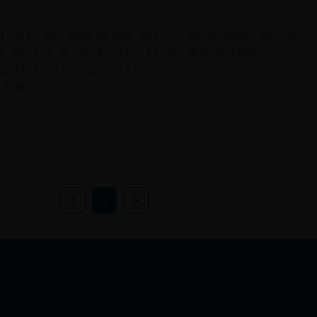
a pise un gym desde que lo he probao en 2007
s de eso y me gustó, tengo que probarlo
toda fustracion jiji
 mhm
1