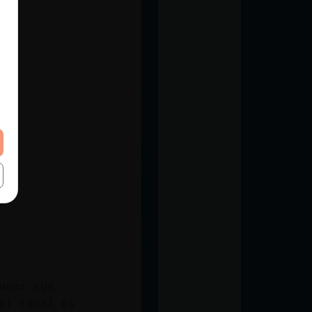
uear sus
el canal es