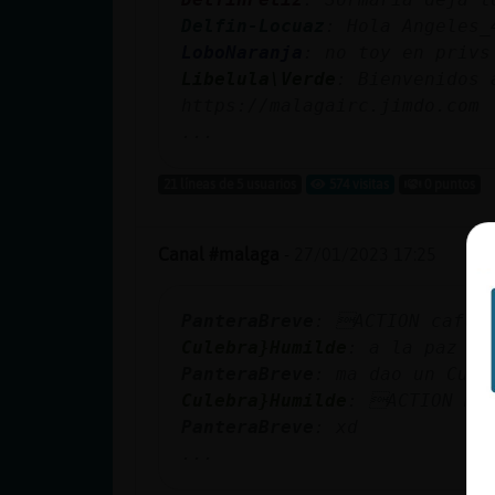
Delfin-Locuaz
: Hola Angeles_
LoboNaranja
: no toy en privs
Libelula\Verde
: Bienvenidos 
https://malagairc.jimdo.com
...
21 líneas de 5 usuarios
574 visitas
0 puntos
Canal #malaga
-
27/01/2023 17:25
PanteraBreve
: ACTION cafe 
Culebra}Humilde
: a la paz de
PanteraBreve
: ma dao un Cule
Culebra}Humilde
: ACTION maa
PanteraBreve
: xd
...