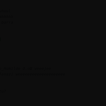
uhuul
ahhhhh
 barra
o_Humilde O.oШ weeejee
Tenaz] weeeeeeeeeeeeeeeeeeee
tu?