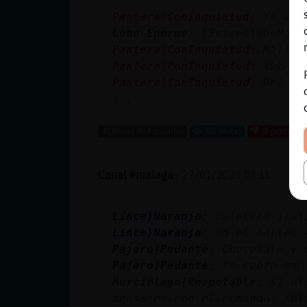
Pantera{ConInquietud
: Ya veo
Lobo-Enorme
: [EstrellaDeMar-
Pantera{ConInquietud
: Milita
Pantera{ConInquietud
: 😆😆😆
Pantera{ConInquietud
: Del Mu
...
40 líneas de 4 usuarios
581 visitas
-8 puntos
Canal #malaga
-
27/01/2023 08:11
Lince}Naranja
: cafetera ital
Lince}Naranja
: yo el martes 
Pajaro}Pedante
: Chocolate y 
Pajaro}Pedante
: Yo cobro ma񡮡
Murcielago{Respetable
: Si al
mensajes con el comando: /b