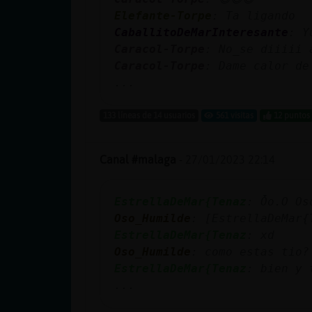
cuenta
Elefante-Torpe
: Ta ligando
CaballitoDeMarInteresante
: Y
Caracol-Torpe
: No_se diiiii 
Caracol-Torpe
: Dame calor de
Reservar
...
alias
133 líneas de 14 usuarios
561 visitas
12 puntos
Actualizar
Canal #malaga
-
27/01/2023 22:14
contraseña
EstrellaDeMar{Tenaz
: Ȱo.O Os
Oso_Humilde
: [EstrellaDeMar{
EstrellaDeMar{Tenaz
: xd
Actualizar
Oso_Humilde
: como estas tio?
IP virtual
EstrellaDeMar{Tenaz
: bien y 
...