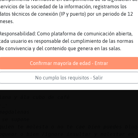
servicios de la sociedad de la información, registramos los
 😅😅😅
datos técnicos de conexión (IP y puerto) por un periodo de 12
Interesante] fel�viernes :3:3
meses.
rmlg-5 veras los aviones que vamos a mandar
Responsabilidad: Como plataforma de comunicación abierta,
seo lo van a coger
cada usuario es responsable del cumplimiento de las normas
de convivencia y del contenido que genera en las salas.
Confirmar mayoría de edad - Entrar
No cumplo los requisitos - Salir
iana y ála cubo de café
-_-
magdalenas
 se supone
guien te molesta o no te cae bien puedes bloq
loquear
o bien /ignore
insultar y molestar en 