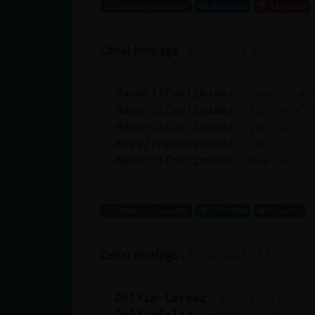
Mis blogs
21 líneas de 3 usuarios
565 visitas
-14 puntos
Canal #malaga
-
27/01/2023 20:54
Mis foros
MandrilConTimidez
: buenas a 
MandrilConTimidez
: [QuieroCh
MandrilConTimidez
: jajaja
Registrar
Rata{Transparente
: :O
un canal
MandrilConTimidez
: mae mia
...
21 líneas de 4 usuarios
559 visitas
0 puntos
Más
gestiones
Canal #malaga
-
27/01/2023 17:52
Delfin-Locuaz
: https://youtu
DelfinFeliz
: Sormaria deja l