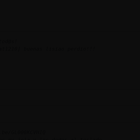
tod@s!
at1210] buenas lisiao perdio!!!
.be/GL008KCVHIQ
os pv joia y los dedos al teclado