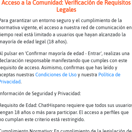
Acceso a la Comunidad: Verificación de Requisitos
Legales
Para garantizar un entorno seguro y el cumplimiento de la
normativa vigente, el acceso a nuestra red de comunicación en
tiempo real está limitado a usuarios que hayan alcanzado la
nthony Hopkins
mayoría de edad legal (18 años).
Al pulsar en 'Confirmar mayoría de edad - Entrar', realizas una
w.youtube.com/watch?v=EJqiV55JnX0&list=PLbv4m
declaración responsable manifestando que cumples con este
requisito de acceso. Asimismo, confirmas que has leído y
lo: André Rieu - You Raise me Up Duración: 4M
aceptas nuestras
Condiciones de Uso
y nuestra
Política de
Privacidad
.
 es demasiado
Información de Seguridad y Privacidad:
Requisito de Edad: ChatHispano requiere que todos sus usuario
tengan 18 años o más para participar. El acceso a perfiles que
no cumplan este criterio está restringido.
Cumplimiento Normativo: En cumplimiento de la legislación de