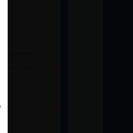
tcyLmhKdUwH-
41S Enviado
s