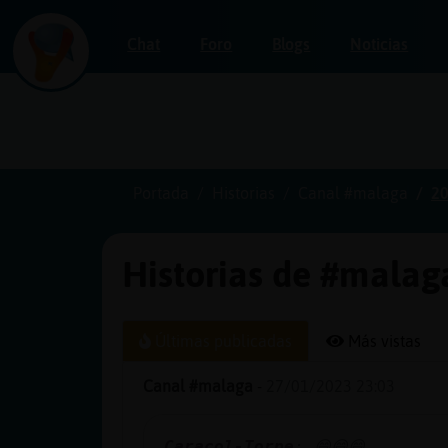
Chat
Foro
Blogs
Noticias
Iniciar
sesión
Portada
Historias
Canal #malaga
20
Historias de #malag
¡Chatea
sin
publicidad!
Últimas publicadas
Más vistas
Canal #malaga
-
27/01/2023 23:03
Crear
una
Caracol-Torpe
: 😄😄😄