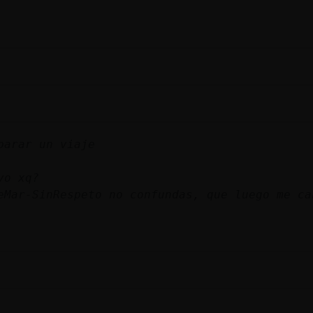
parar un viaje
yo xq?
eMar-SinRespeto no confundas, que luego me ca