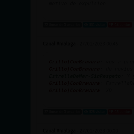
motivo de expulsion
...
22 líneas de 3 usuarios
551 visitas
-16 puntos
Canal #malaga
-
27/01/2023 00:46
Grillo}ConBravura
: voy a pre
Grillo}ConBravura
: de novios
EstrellaDeMar-SinRespeto
: Y 
Grillo}ConBravura
: EstrellaD
Grillo}ConBravura
: XD
...
27 líneas de 3 usuarios
528 visitas
-15 puntos
Canal #malaga
-
27/01/2023 00:00