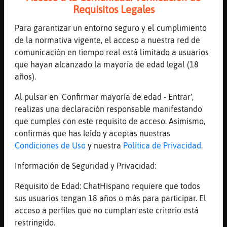
[23:12]
Pantera-Insufrible
Requisitos Legales
Jeje
Para garantizar un entorno seguro y el cumplimiento
[23:12]
Cobaya}Azul
de la normativa vigente, el acceso a nuestra red de
En un corsita
comunicación en tiempo real está limitado a usuarios
[23:12]
Cobaya}Azul
que hayan alcanzado la mayoría de edad legal (18
Jijijij
años).
[23:12]
Pantera-Insufrible
Al pulsar en 'Confirmar mayoría de edad - Entrar',
Tres lavados
realizas una declaración responsable manifestando
[23:12]
DelfinNaranja
que cumples con este requisito de acceso. Asimismo,
jajaja
confirmas que has leído y aceptas nuestras
Condiciones de Uso
y nuestra
Política de Privacidad
.
[23:12]
Cobaya}Azul
׃7<{Cocodrilo_Tenaz}>׏ ************
Información de Seguridad y Privacidad:
[23:13]
DelfinNaranja
Requisito de Edad: ChatHispano requiere que todos
en un corsa me saqu頹o el carn頤 conducir
sus usuarios tengan 18 años o más para participar. El
[23:13]
DelfinNaranja
acceso a perfiles que no cumplan este criterio está
casi no entraba ah�
restringido.