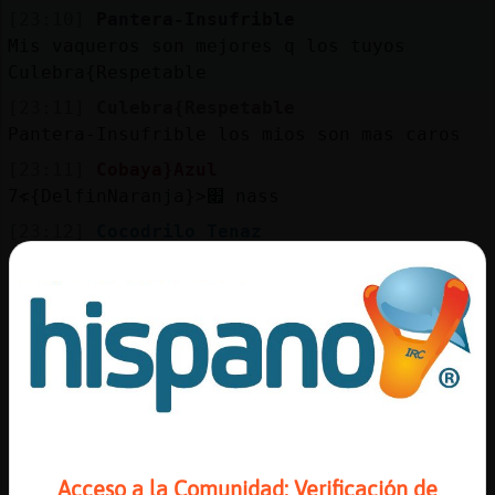
Mis
[23:10]
Pantera-Insufrible
blogs
Mis vaqueros son mejores q los tuyos
Culebra{Respetable
[23:11]
Culebra{Respetable
Pantera-Insufrible los mios son mas caros
Mis
foros
[23:11]
Cobaya}Azul
׃7<{DelfinNaranja}>׏ nass
[23:12]
Cocodrilo_Tenaz
[Cobaya}Azul] :***************
Registr
un
[23:12]
DelfinNaranja
canal
|Cobaya}Azul| vienes en el twingo o en el
ferrari
[23:12]
Pantera-Insufrible
Del primark Culebra{Respetable
Más
[23:12]
Culebra{Respetable
gestion
jajajajaja
Acceso a la Comunidad: Verificación de