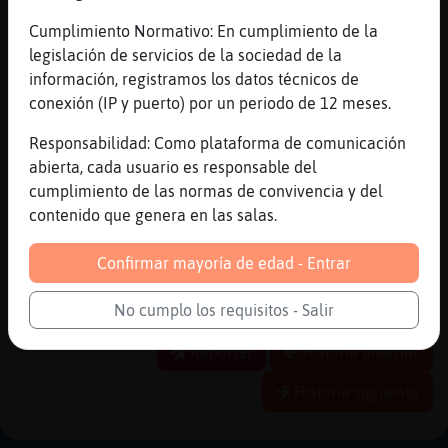
[23:13]
DelfinNaranja
Cumplimiento Normativo: En cumplimiento de la
:D
legislación de servicios de la sociedad de la
[23:13]
Cobaya}Azul
información, registramos los datos técnicos de
׃7<{DelfinNaranja}>׏ si es un ferrari del
conexión (IP y puerto) por un periodo de 12 meses.
a񯠬a polca, prefiero un megane nuevo
Responsabilidad: Como plataforma de comunicación
[23:13]
DelfinNaranja
abierta, cada usuario es responsable del
yo ferrari no quiero
cumplimiento de las normas de convivencia y del
[23:13]
DelfinNaranja
contenido que genera en las salas.
q cuando haya q cambiarle algo lo tengo q
empe�ar
Confirmar mayoría de edad - Entrar
[23:14]
Cobaya}Azul
Que la edad no perdona
No cumplo los requisitos - Salir
Reportar
Historia anterior
Historia siguiente