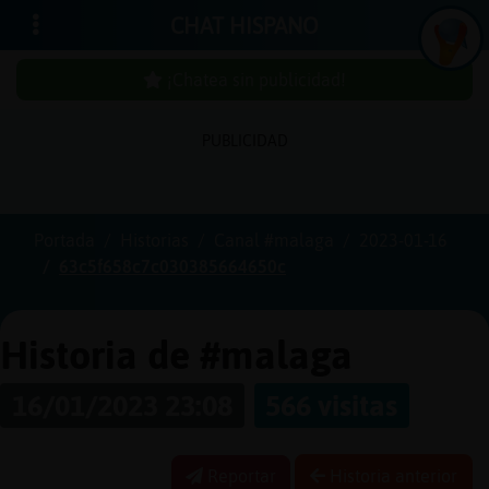
CHAT HISPANO
¡Chatea sin publicidad!
PUBLICIDAD
Iniciar
sesión
Portada
Historias
Canal #malaga
2023-01-16
63c5f658c7c030385664650c
¡Chatea
sin
publici
Historia de #malaga
16/01/2023 23:08
566 visitas
Crear
una
Reportar
Historia anterior
cuenta