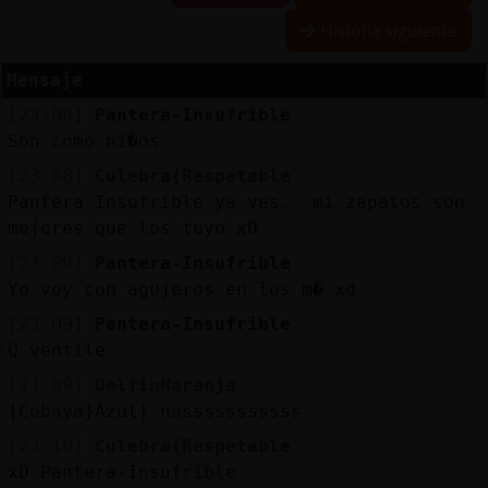
Historia siguiente
Mensaje
Reserva
[23:08]
Pantera-Insufrible
alias
Son como ni�os
[23:08]
Culebra{Respetable
Pantera-Insufrible ya ves.. mi zapatos son
Actuali
mejores que los tuyo xD
contras
[23:09]
Pantera-Insufrible
Yo voy con agujeros en los m� xd
[23:09]
Pantera-Insufrible
Actuali
Q ventile
IP
[23:09]
DelfinNaranja
virtual
|Cobaya}Azul| nasssssssssss
[23:10]
Culebra{Respetable
xD Pantera-Insufrible