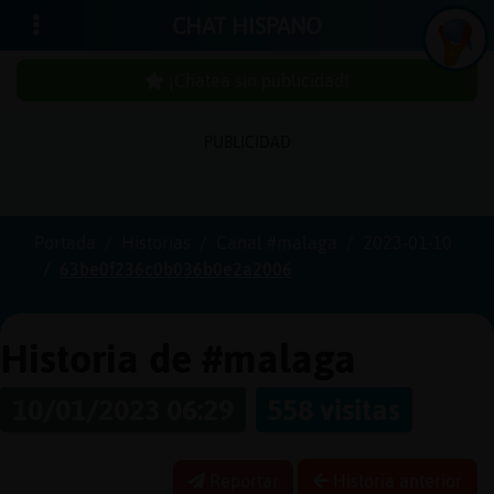
CHAT HISPANO
¡Chatea sin publicidad!
PUBLICIDAD
Iniciar
sesión
Portada
Historias
Canal #malaga
2023-01-10
63be0f236c0b036b0e2a2006
¡Chatea
sin
publici
Historia de #malaga
10/01/2023 06:29
558 visitas
Crear
una
Reportar
Historia anterior
cuenta