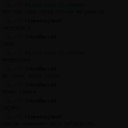
Mis
[06:31]
Rinoceronte_Elocuente
blogs
Por eso casi nunca hablas delgadita?
[06:31]
Flamenco{Real
Jajajajaja
Mis
[06:31]
ZebraMarron
foros
Jaja
[06:32]
Rinoceronte_Elocuente
Vergonzosa
Registr
[06:33]
ZebraMarron
un
Yo tambn tengo truco
canal
[06:33]
ZebraMarron
Poner ignore
[06:33]
ZebraMarron
Jajaha
Más
gestion
[06:34]
Flamenco{Real
Con no responder esta solucionao….