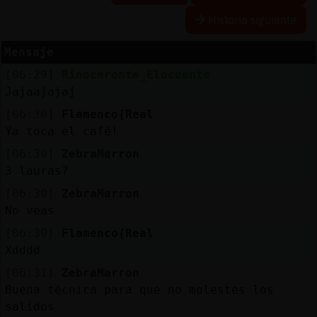
Historia siguiente
Mensaje
Reserva
[06:29]
Rinoceronte_Elocuente
alias
Jajaajajaj
[06:30]
Flamenco{Real
Ya toca el café!
Actuali
[06:30]
ZebraMarron
contras
3 lauras?
[06:30]
ZebraMarron
No veas
Actuali
[06:30]
Flamenco{Real
IP
Xdddd
virtual
[06:31]
ZebraMarron
Buena técnica para que no molestes los
salidos