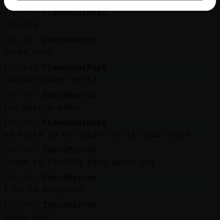
[06:43]
Flamenco{Real
Jajajaa
[06:43]
ZebraMarron
Quién soy?
[06:44]
Flamenco{Real
jazzmin quien eres?
[06:44]
ZebraMarron
Eso quiero saber
[06:44]
Flamenco{Real
ya hasta yo me quede con la duda joeee
[06:44]
ZebraMarron
Según tu ticalka sabe quién soy
[06:44]
ZebraMarron
Y yo le pregunto
[06:44]
ZebraMarron
Quién soy?