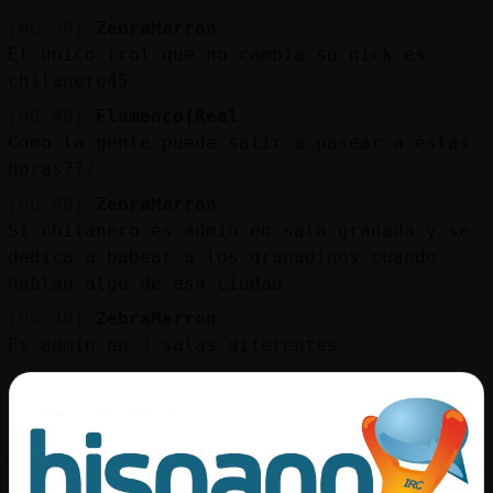
[06:39]
ZebraMarron
El único trol que no cambia su nick es
chilanero45
[06:40]
Flamenco{Real
Como la gente puede salir a pasear a estas
horas???
[06:40]
ZebraMarron
Si chilanero es admin en sala granada y se
dedica a babear a los granadinos cuando
hablan algo de esa ciudad
[06:40]
ZebraMarron
Es admin en 3 salas diferentes
[06:41]
Flamenco{Real
Jazmín lo tienes todo controlado!
[06:41]
ZebraMarron
Y se dedica a banear