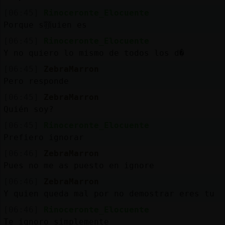
[06:45]
Rinoceronte_Elocuente
Porque s頱uien es
[06:45]
Rinoceronte_Elocuente
Y no quiero lo mismo de todos los d�
[06:45]
ZebraMarron
Pero responde
[06:45]
ZebraMarron
Quién soy?
[06:45]
Rinoceronte_Elocuente
Prefiero ignorar
[06:46]
ZebraMarron
Pues no me as puesto en ignore
[06:46]
ZebraMarron
Y quien queda mal por no demostrar eres tu
[06:46]
Rinoceronte_Elocuente
Te ignoro simplemente