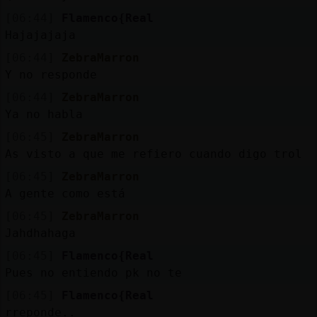
[06:44]
Flamenco{Real
Hajajajaja
[06:44]
ZebraMarron
Y no responde
[06:44]
ZebraMarron
Ya no habla
[06:45]
ZebraMarron
As visto a que me refiero cuando digo trol
[06:45]
ZebraMarron
A gente como está
[06:45]
ZebraMarron
Jahdhahaga
[06:45]
Flamenco{Real
Pues no entiendo pk no te
[06:45]
Flamenco{Real
rreponde..