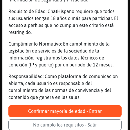
Sigue sigue
[06:42]
ZebraMarron
Requisito de Edad: ChatHispano requiere que todos
Dime quién soy?
sus usuarios tengan 18 años o más para participar. El
acceso a perfiles que no cumplan este criterio está
[06:42]
ZebraConInquietud
restringido.
El cobrador del frack
[06:42]
ZebraMarron
Cumplimiento Normativo: En cumplimiento de la
Nada
legislación de servicios de la sociedad de la
información, registramos los datos técnicos de
[06:42]
ZebraMarron
conexión (IP y puerto) por un periodo de 12 meses.
Otro trol
[06:42]
ZebraMarron
Responsabilidad: Como plataforma de comunicación
Sino hablas lo que quieren escuchar mira
abierta, cada usuario es responsable del
cómo se ponen
cumplimiento de las normas de convivencia y del
contenido que genera en las salas.
[06:43]
ZebraConInquietud
esto parece el señor de los. anillos. con
Confirmar mayoría de edad - Entrar
tanto troll
[06:43]
ZebraMarron
No cumplo los requisitos - Salir
Laura34mlg???