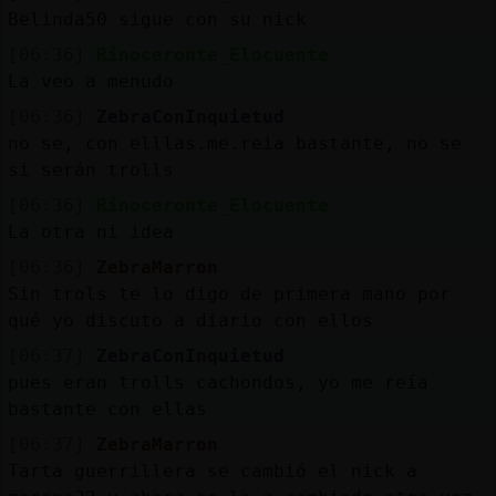
Belinda50 sigue con su nick
[06:36]
Rinoceronte_Elocuente
La veo a menudo
[06:36]
ZebraConInquietud
no se, con elllas.me.reia bastante, no se
si serán trolls
[06:36]
Rinoceronte_Elocuente
La otra ni idea
[06:36]
ZebraMarron
Sin trols te lo digo de primera mano por
qué yo discuto a diario con ellos
[06:37]
ZebraConInquietud
pues eran trolls cachondos, yo me reía
bastante con ellas
[06:37]
ZebraMarron
Tarta guerrillera se cambió el nick a