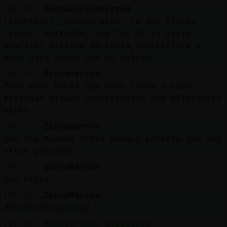
[06:34]
ZebraConInquietud
repartidor, buenos días, tu que llevas
tiempo. entrando, que fue de la vieja
guardia? Belinda-50,tarta_guerrillera y
eso? hace mucho que no entran
[06:35]
ZebraMarron
Pues esos nicks que eran trols y esas
personas siguen conectándose con diferentes
nicks
[06:35]
ZebraMarron
Son los mismos trols aunque parezca que son
otras personas
[06:35]
ZebraMarron
Son ellos
[06:35]
ZebraMarron
ZebraConInquietud
[06:35]
Rinoceronte_Elocuente