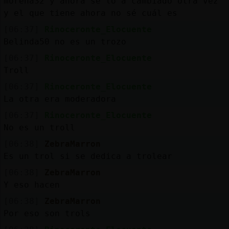
morena32 y ahora se lo a cambiado otra vez
y el que tiene ahora no sé cuál es
[06:37]
Rinoceronte_Elocuente
Belinda50 no es un trozo
[06:37]
Rinoceronte_Elocuente
Troll
[06:37]
Rinoceronte_Elocuente
La otra era moderadora
[06:37]
Rinoceronte_Elocuente
No es un troll
[06:38]
ZebraMarron
Es un trol si se dedica a trolear
[06:38]
ZebraMarron
Y eso hacen
[06:38]
ZebraMarron
Por eso son trols