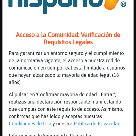
[06:41]
ZebraMarron
Llevo años aquí
[06:41]
ZebraMarron
Me saco un sueldecillo gracias a los
Acceso a la Comunidad: Verificación de
desesperados
Requisitos Legales
[06:41]
Rinoceronte_Elocuente
Banear no es trollear
Para garantizar un entorno seguro y el cumplimiento
de la normativa vigente, el acceso a nuestra red de
[06:41]
Rinoceronte_Elocuente
comunicación en tiempo real está limitado a usuarios
Ya se quien eres
que hayan alcanzado la mayoría de edad legal (18
[06:41]
Rinoceronte_Elocuente
años).
Jajajajajaajaj
Al pulsar en 'Confirmar mayoría de edad - Entrar',
[06:41]
ZebraMarron
realizas una declaración responsable manifestando
Quién soy?
que cumples con este requisito de acceso. Asimismo,
[06:41]
Rinoceronte_Elocuente
confirmas que has leído y aceptas nuestras
Pasando del tema
Condiciones de Uso
y nuestra
Política de Privacidad
.
[06:42]
Rinoceronte_Elocuente
Información de Seguridad y Privacidad: