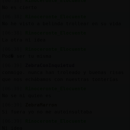
[06:38]
Rinoceronte_Elocuente
No es cierto
[06:38]
Rinoceronte_Elocuente
No he visto a belinda trollear en su vida
[06:38]
Rinoceronte_Elocuente
La otra ni idea
[06:38]
Rinoceronte_Elocuente
Pod� ser tu misma
[06:39]
ZebraConInquietud
conmigo. nunca han troleado y buenas risas
que nos echábamos con nuestras tonterías
[06:39]
Rinoceronte_Elocuente
No se ni quien es
[06:39]
ZebraMarron
Si fuera yo no me autoinsultaba
[06:39]
Rinoceronte_Elocuente
Ni idea