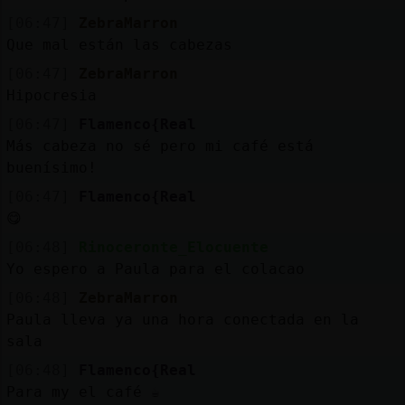
[06:47]
ZebraMarron
Que mal están las cabezas
[06:47]
ZebraMarron
Hipocresia
[06:47]
Flamenco{Real
Más cabeza no sé pero mi café está
buenísimo!
[06:47]
Flamenco{Real
😋
[06:48]
Rinoceronte_Elocuente
Yo espero a Paula para el colacao
[06:48]
ZebraMarron
Paula lleva ya una hora conectada en la
sala
[06:48]
Flamenco{Real
Para my el café ☕️