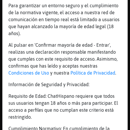
[22:02]
Culebra}Feliz
Para garantizar un entorno seguro y el cumplimiento
de pagar nada aqu�e valvula
de la normativa vigente, el acceso a nuestra red de
[22:02]
Culebra}Feliz
comunicación en tiempo real está limitado a usuarios
o ga񯴥
que hayan alcanzado la mayoría de edad legal (18
años).
[22:02]
Buho}ConPrisa
voy a mirar alguna, pero de malaga
Al pulsar en 'Confirmar mayoría de edad - Entrar',
[22:02]
Aguila_Suave
realizas una declaración responsable manifestando
Si quieres ignorar un color puedes usar los
que cumples con este requisito de acceso. Asimismo,
siguientes comandos disponibles: /ignore -k
confirmas que has leído y aceptas nuestras
* (ignoraras todos los colores de todos los
Condiciones de Uso
y nuestra
Política de Privacidad
.
usuarios) en cambio si solo quieres ignorar
Información de Seguridad y Privacidad:
el color de un usuario seria: /ignore -k
nick (Ejemplo: /ignore -k Aguila_Suave)
Requisito de Edad: ChatHispano requiere que todos
pero si quieres ignorarlo por vuestro
sus usuarios tengan 18 años o más para participar. El
cliente podéis seguir la siguiente ruta:
acceso a perfiles que no cumplan este criterio está
ALT + O > IRC >
restringido.
[22:02]
Aguila_Suave
Cumplimiento Normativo: En cumplimiento de la