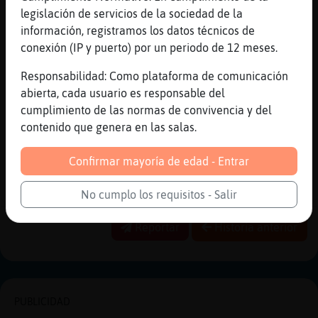
Messages > Activamos las casilla Bold y
legislación de servicios de la sociedad de la
Color.
información, registramos los datos técnicos de
[22:02]
Culebra}Feliz
conexión (IP y puerto) por un periodo de 12 meses.
pregona haber que sale
Responsabilidad: Como plataforma de comunicación
[22:03]
Culebra}Feliz
abierta, cada usuario es responsable del
jajaja
cumplimiento de las normas de convivencia y del
[22:03]
TigreTorpe
contenido que genera en las salas.
no se permite mencionar otras salas
aqu�hacerlo por privado
Confirmar mayoría de edad - Entrar
[22:03]
Culebra}Feliz
vale strike perdona por la publicidad
No cumplo los requisitos - Salir
Reportar
Historia anterior
PUBLICIDAD