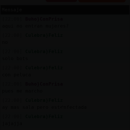
Mensaje
[22:00]
Buho}ConPrisa
Reserva
aqui no entran mujeres?
alias
[22:00]
Culebra}Feliz
no
[22:00]
Culebra}Feliz
solo bots
Actuali
contras
[22:00]
Culebra}Feliz
con peluca
[22:00]
Buho}ConPrisa
pues me marcho
Actuali
IP
[22:00]
Culebra}Feliz
virtual
ay mas sala pero estᠩnfectada
[22:00]
Culebra}Feliz
jajajja