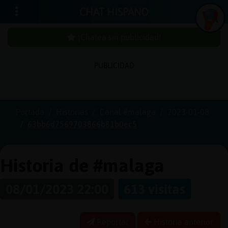
CHAT HISPANO
¡Chatea sin publicidad!
PUBLICIDAD
Iniciar
sesión
Portada
Historias
Canal #malaga
2023-01-08
63bb6d7569703866b81b0ec5
¡Chatea
sin
publici
Historia de #malaga
08/01/2023 22:00
613 visitas
Crear
una
Reportar
Historia anterior
cuenta