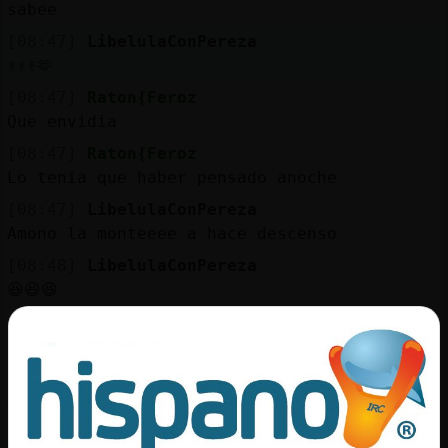
Mis
sabee
blogs
[08:47]
LibelulaConPereza
✌️✌️✌️🫶
[08:47]
Raton{Feroz
Que envidia
Mis
foros
[08:47]
Raton{Feroz
Lo tenia que haber pensado anoche
[08:47]
LibelulaConPereza
Amono la monteeee a hace descenso
Registr
un
[08:48]
LibelulaConPereza
canal
😆😆😆
[08:48]
LibelulaConPereza
O todos pa la venta del túnel a comer
[08:48]
Raton{Feroz
Más
Jajajajjjaj
gestion
[08:48]
Raton{Feroz