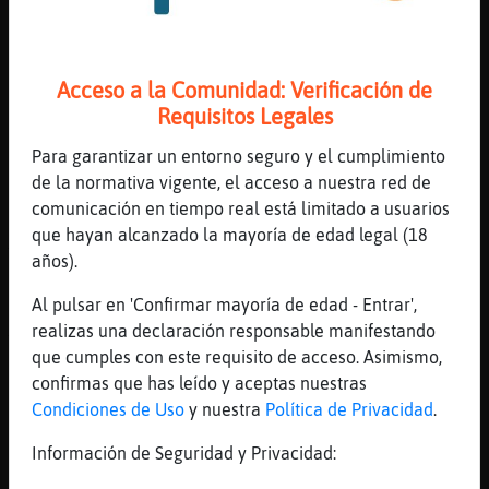
Despu鳠hay que volver con la barriga llena
[08:49]
LibelulaConPereza
Es cuesta abajo depende de donde vivais
Acceso a la Comunidad: Verificación de
[08:49]
LibelulaConPereza
Requisitos Legales
😆😆
Para garantizar un entorno seguro y el cumplimiento
[08:49]
Raton{Feroz
de la normativa vigente, el acceso a nuestra red de
No track tranquilo
comunicación en tiempo real está limitado a usuarios
[08:49]
LibelulaConPereza
que hayan alcanzado la mayoría de edad legal (18
Yo nose ustedes pero yo sí q me voy cn la
años).
bici
Al pulsar en 'Confirmar mayoría de edad - Entrar',
[08:49]
Raton{Feroz
realizas una declaración responsable manifestando
Ya me apa񯠳ola
que cumples con este requisito de acceso. Asimismo,
[08:49]
LibelulaConPereza
confirmas que has leído y aceptas nuestras
🕺🕺🕺
Condiciones de Uso
y nuestra
Política de Privacidad
.
[08:49]
Raton{Feroz
Información de Seguridad y Privacidad:
Disfruta enrii-m