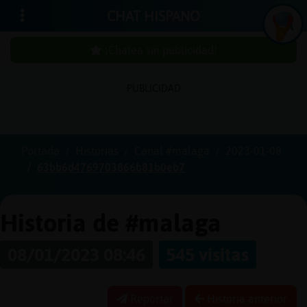
CHAT HISPANO
¡Chatea sin publicidad!
PUBLICIDAD
Iniciar
sesión
Portada
Historias
Canal #malaga
2023-01-08
63bb6d4769703866b81b0eb7
¡Chatea
sin
publici
Historia de #malaga
08/01/2023 08:46
545 visitas
Crear
una
Reportar
Historia anterior
cuenta