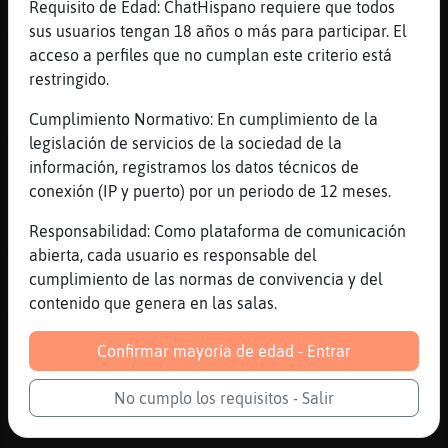
Requisito de Edad: ChatHispano requiere que todos
[08:49]
LibelulaConPereza
sus usuarios tengan 18 años o más para participar. El
Amos a hacer el paseo Málaga hasta el palo
acceso a perfiles que no cumplan este criterio está
[08:50]
LibelulaConPereza
restringido.
Buen día peña
Cumplimiento Normativo: En cumplimiento de la
[08:50]
Raton{Feroz
legislación de servicios de la sociedad de la
Ya, pero mejor espera a que venga barbie
información, registramos los datos técnicos de
[08:50]
LibelulaConPereza
conexión (IP y puerto) por un periodo de 12 meses.
✌️
Responsabilidad: Como plataforma de comunicación
[08:50]
Raton{Feroz
abierta, cada usuario es responsable del
Y que te acompa񥠥lla
cumplimiento de las normas de convivencia y del
[08:50]
Raton{Feroz
contenido que genera en las salas.
A ver si mi f�co no te va a gustar o algo
[08:50]
LibelulaConPereza
Confirmar mayoría de edad - Entrar
😆😆😆😆
No cumplo los requisitos - Salir
[08:50]
Raton{Feroz
Voy solita y no tengo quejas campe�n