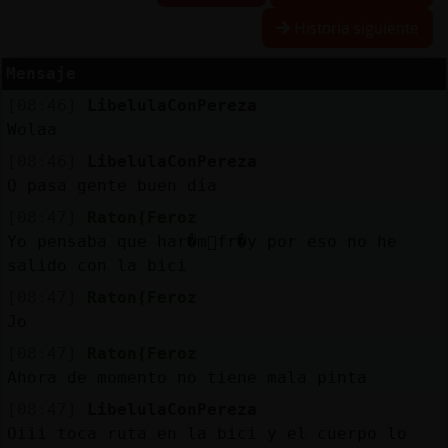
Historia siguiente
Mensaje
Reserva
[08:46]
LibelulaConPereza
alias
Wolaa
[08:46]
LibelulaConPereza
Q pasa gente buen día
Actuali
[08:47]
Raton{Feroz
contras
Yo pensaba que har�m᳠fr�y por eso no he
salido con la bici
[08:47]
Raton{Feroz
Actuali
Jo
IP
[08:47]
Raton{Feroz
virtual
Ahora de momento no tiene mala pinta
[08:47]
LibelulaConPereza
Oiii toca ruta en la bici y el cuerpo lo