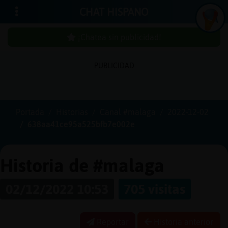
CHAT HISPANO
¡Chatea sin publicidad!
PUBLICIDAD
Iniciar
sesión
Portada
Historias
Canal #malaga
2022-12-02
638aa41ce95a525bfb7e002e
¡Chatea
sin
publici
Historia de #malaga
02/12/2022 10:53
705 visitas
Crear
una
Reportar
Historia anterior
cuenta