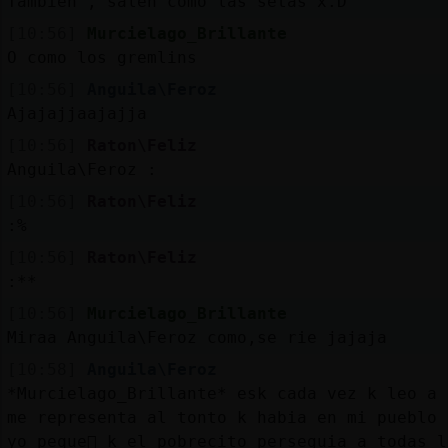
Tambien , salen como las setas x.D
[10:56]
Murcielago_Brillante
O como los gremlins
[10:56]
Anguila\Feroz
Ajajajjaajajja
[10:56]
Raton\Feliz
Anguila\Feroz :
[10:56]
Raton\Feliz
:%
[10:56]
Raton\Feliz
:**
[10:56]
Murcielago_Brillante
Miraa Anguila\Feroz como,se rie jajaja
[10:58]
Anguila\Feroz
*Murcielago_Brillante* esk cada vez k leo a 
me representa al tonto k habia en mi pueblo 
yo peque񡠬 k el pobrecito perseguia a todas 