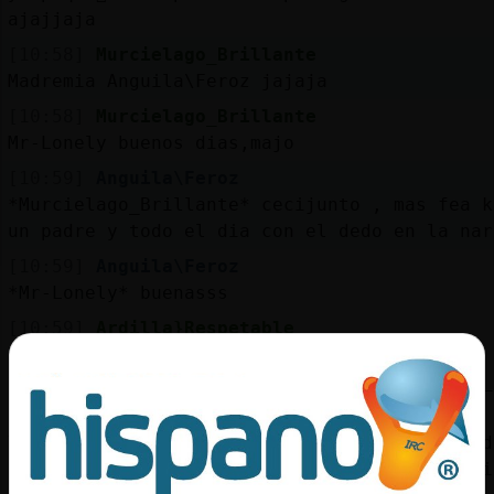
ajajjaja
[10:58]
Murcielago_Brillante
Madremia Anguila\Feroz jajaja
[10:58]
Murcielago_Brillante
Mr-Lonely buenos dias,majo
[10:59]
Anguila\Feroz
*Murcielago_Brillante* cecijunto , mas fea k
un padre y todo el dia con el dedo en la nar
[10:59]
Anguila\Feroz
*Mr-Lonely* buenasss
[10:59]
Ardilla}Respetable
https://www.youtube.com/watch?
v=tLcfAnN2QgY&list=RDEMnkBjlDyHwSNPRDA4ThF5_
[10:59]
Gallina_SinRespeto
YouTube Titulo: Enrique Iglesias - El Perded
ft. Marco Antonio Solís Duración: 4M22S Envi