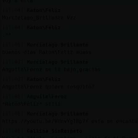
Voy a ella
[11:04]
Raton\Feliz
Murcielago_Brillante Vzz
[11:04]
Raton\Feliz
:**
[11:05]
Murcielago_Brillante
buenos dias Raton\Feliz muass
[11:07]
Murcielago_Brillante
Anguila\Feroz me la bajo,gracias
[11:07]
Raton\Feliz
Anguila\Feroz quiere rosquito?
[11:08]
Anguila\Feroz
*Raton\Feliz* siiii
[11:08]
Murcielago_Brillante
https://youtu.be/VHnvYgIBp7Y esta me encanta
[11:08]
Gallina_SinRespeto