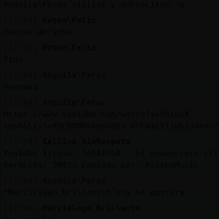
Anguila\Feroz siiiiii y dulcecitos :p
[11:03]
Raton\Feliz
Roscos de viko
[11:03]
Raton\Feliz
Vino
[11:04]
Anguila\Feroz
Vengaaa
[11:04]
Anguila\Feroz
Https://www.youtube.com/watch?v=hbiQn4-
1qv8&list=RDEMQNNkfnpnghs-UnFamiVIjw&index=2
[11:04]
Gallina_SinRespeto
YouTube Titulo: SARATOGA - Si amaneciera [LI
Duración: 5M41S Enviado por: AvispaMusic
[11:04]
Anguila\Feroz
*Murcielago_Brillante* esa te gustara
[11:04]
Murcielago_Brillante