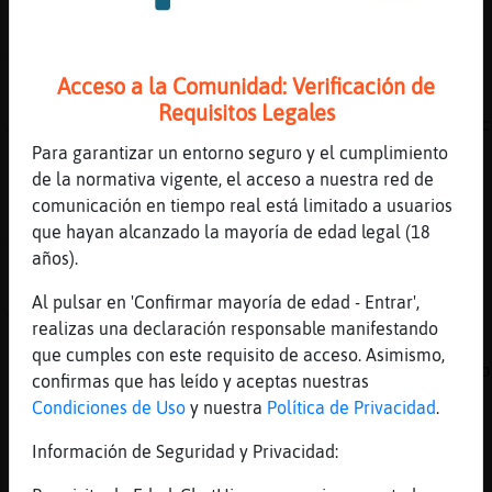
EnriqueIglesiasVEVO
[10:59]
Murcielago_Brillante
Ya ves Anguila\Feroz
Acceso a la Comunidad: Verificación de
[11:00]
Murcielago_Brillante
Requisitos Legales
Ardilla}Respetable escuchas eres de manuel c
Para garantizar un entorno seguro y el cumplimiento
[11:00]
Ardilla}Respetable
de la normativa vigente, el acceso a nuestra red de
?
comunicación en tiempo real está limitado a usuarios
[11:00]
Murcielago_Brillante
que hayan alcanzado la mayoría de edad legal (18
Tengo que hacer,tres cosas y ni ganas
años).
[11:00]
Murcielago_Brillante
Al pulsar en 'Confirmar mayoría de edad - Entrar',
Ardilla}Respetable dejate de ?
realizas una declaración responsable manifestando
[11:00]
Anguila\Feroz
que cumples con este requisito de acceso. Asimismo,
*Murcielago_Brillante* como sigue tu catarro
confirmas que has leído y aceptas nuestras
[11:00]
Gata\ConTimidez
Condiciones de Uso
y nuestra
Política de Privacidad
.
Bienvenidos a #malaga disfruten del canal y 
Información de Seguridad y Privacidad:
las Normas: https://malagairc.jimdo.com