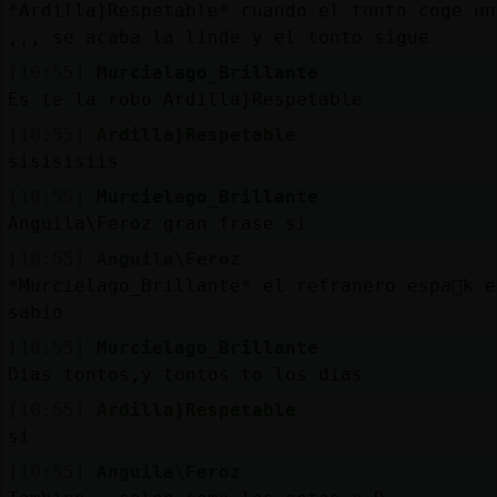
Mis
*Ardilla}Respetable* cuando el tonto coge un
blogs
,,, se acaba la linde y el tonto sigue
[10:55]
Murcielago_Brillante
Es te la robo Ardilla}Respetable
[10:55]
Ardilla}Respetable
Mis
sisisisiis
foros
[10:55]
Murcielago_Brillante
Anguila\Feroz gran frase si
[10:55]
Anguila\Feroz
Registr
*Murcielago_Brillante* el refranero espa񯬠k e
un
sabio
canal
[10:55]
Murcielago_Brillante
Dias tontos,y tontos to los dias
[10:55]
Ardilla}Respetable
Más
si
gestion
[10:55]
Anguila\Feroz