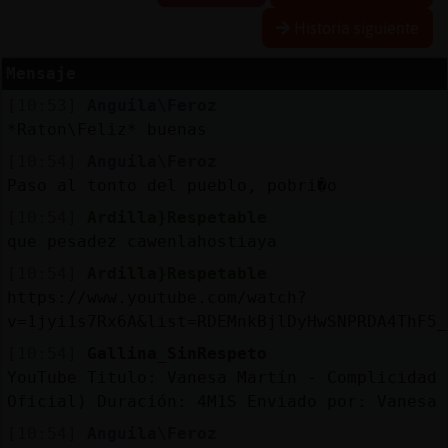
Historia siguiente
Mensaje
Reserva
[10:53]
Anguila\Feroz
alias
*Raton\Feliz* buenas
[10:54]
Anguila\Feroz
Paso al tonto del pueblo, pobri�o
Actuali
[10:54]
Ardilla}Respetable
contras
que pesadez cawenlahostiaya
[10:54]
Ardilla}Respetable
https://www.youtube.com/watch?
Actuali
v=1jyi1s7Rx6A&list=RDEMnkBjlDyHwSNPRDA4ThF5_
IP
[10:54]
Gallina_SinRespeto
virtual
YouTube Titulo: Vanesa Martín - Complicidad 
Oficial) Duración: 4M1S Enviado por: Vanesa 
[10:54]
Anguila\Feroz