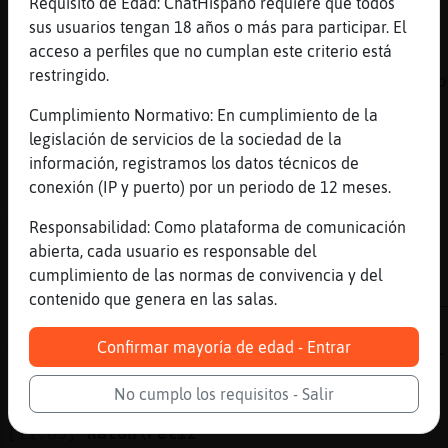
[11:00]
Anguila\Feroz
Requisito de Edad: ChatHispano requiere que todos
*Raton\Feliz* trae cafe , no?
sus usuarios tengan 18 años o más para participar. El
acceso a perfiles que no cumplan este criterio está
[11:01]
Murcielago_Brillante
restringido.
Anguila\Feroz mejor ya el domingo me incorpo
curro,gracias
Cumplimiento Normativo: En cumplimiento de la
[11:01]
Anguila\Feroz
legislación de servicios de la sociedad de la
*Murcielago_Brillante* me alegroo
información, registramos los datos técnicos de
conexión (IP y puerto) por un periodo de 12 meses.
[11:01]
Murcielago_Brillante
Gracias
Responsabilidad: Como plataforma de comunicación
[11:02]
Ardilla}Respetable
abierta, cada usuario es responsable del
https://www.youtube.com/watch?
cumplimiento de las normas de convivencia y del
v=ovidjsF2qgw&list=RDEMnkBjlDyHwSNPRDA4ThF5_
contenido que genera en las salas.
[11:02]
Gallina_SinRespeto
Confirmar mayoría de edad - Entrar
YouTube Titulo: Vanesa Martín, Jesse & Joy -
pudiera (Videoclip Oficial) Duración: 4M17S 
No cumplo los requisitos - Salir
por: Vanesa Martín
[11:03]
Raton\Feliz