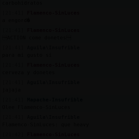
carbohidratos
[21:41]
Flamenco-SinLuces
a engord�
[21:41]
Flamenco-SinLuces
ACTION come donetes
[21:41]
Aguila\Insufrible
para mi gusto sí
[21:41]
Flamenco-SinLuces
cerveza y donetes
[21:41]
Aguila\Insufrible
jajaja
[21:41]
Mapache-Insufrible
Olee Flamenco-SinLuces
[21:41]
Aguila\Insufrible
Flamenco-SinLuces: que heavy
[21:42]
Flamenco-SinLuces