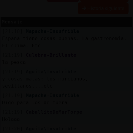
Historia siguiente
R
e
se
rva
r
lia
Mensaje
a
s
[21:18]
Mapache-Insufrible
España tiene cosas buenas. La gastronomía.
El clima. Etc
A
ctu
a
liza
r
n
tra
se
ñ
a
[21:19]
Culebra-Brillante
co
la pesca
[21:19]
Aguila\Insufrible
y cosas malas: los murcianos,
sevillanos,...etc
A
ctu
a
liza
r
virtu
a
IP
[21:19]
Mapache-Insufrible
l
Digo para los de fuera
[21:19]
CaballitoDeMarTorpe
Holaaa
M
is
lo
g
[21:20]
Aguila\Insufrible