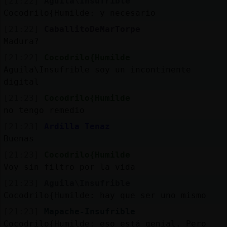
[21:22]
Aguila\Insufrible
Cocodrilo{Humilde: y necesario
[21:22]
CaballitoDeMarTorpe
Madura?
[21:22]
Cocodrilo{Humilde
Aguila\Insufrible soy un incontinente
digital
[21:23]
Cocodrilo{Humilde
no tengo remedio
[21:23]
Ardilla_Tenaz
Buenas
[21:23]
Cocodrilo{Humilde
Voy sin filtro por la vida
[21:23]
Aguila\Insufrible
Cocodrilo{Humilde: hay que ser uno mismo
[21:23]
Mapache-Insufrible
Cocodrilo{Humilde: eso está genial. Pero