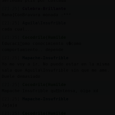
Seriedad plis por Coslada
[21:25]
Culebra-Brillante
Rana{ConBravura monada :***
[21:25]
Aguila\Insufrible
cada cual...
[21:25]
Cocodrilo{Humilde
Educaci󮠣omo conocimiento s�como
comportamiento.. depende
[21:25]
Mapache-Insufrible
Yo me voy a ir. No puedo estar en la misma
sala que Aguila\Insufrible sin que me ame.
Duele demasiado
[21:25]
Cocodrilo{Humilde
Mapache-Insufrible qu頩ntensa, oiga xd
[21:25]
Mapache-Insufrible
Jajaja
[21:25]
Cocodrilo{Humilde