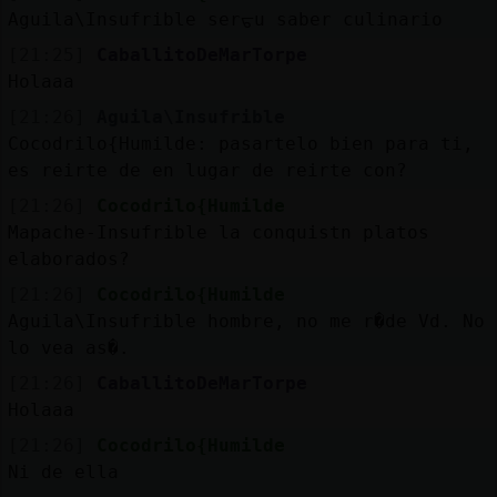
Aguila\Insufrible serᠳu saber culinario
[21:25]
CaballitoDeMarTorpe
Holaaa
[21:26]
Aguila\Insufrible
Cocodrilo{Humilde: pasartelo bien para ti,
es reirte de en lugar de reirte con?
[21:26]
Cocodrilo{Humilde
Mapache-Insufrible la conquist󠣯n platos
elaborados?
[21:26]
Cocodrilo{Humilde
Aguila\Insufrible hombre, no me r�de Vd. No
lo vea as�.
[21:26]
CaballitoDeMarTorpe
Holaaa
[21:26]
Cocodrilo{Humilde
Ni de ella