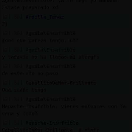
Aguila\Insufrible: ya lo hago yo mañana.
Estate preparado xd
[21:30]
Ardilla_Tenaz
Jj
[21:30]
Aguila\Insufrible
joer que pereza tengo, uff
[21:30]
Aguila\Insufrible
y todavía no ha llegao mi alergia
[21:30]
Aguila\Insufrible
de este año no paso
[21:31]
CaballitoDeMar-Brillante
Que sueño tengo
[21:31]
Aguila\Insufrible
Mapache-Insufrible: vienes entonces con la
cena y todo?
[21:31]
Mapache-Insufrible
CaballitoDeMar-Brillante: a mimir