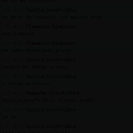
Ah no es torreznos
[21:43]
Aguila\Insufrible
yo dejé de tomarla con quince años
[21:43]
Flamenco-SinLuces
eso tampoco
[21:43]
Flamenco-SinLuces
me sabe demasiado graso
[21:43]
Aguila\Insufrible
porque me daban granos
[21:43]
Aguila\Insufrible
y desde entonces
[21:43]
Mapache-Insufrible
Aguila\Insufrible: tienes acné?
[21:43]
Aguila\Insufrible
ya no
[21:43]
Aguila\Insufrible