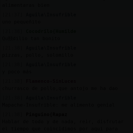
alimentaras bien
[21:37]
Aguila\Insufrible
uno pequeñito
[21:38]
Cocodrilo{Humilde
Qu頩dilio tan bonito
[21:38]
Aguila\Insufrible
pizzas, pollo, solomillo
[21:38]
Aguila\Insufrible
y poco más
[21:38]
Flamenco-SinLuces
churrasco de pollo,que antojo me ha dao
[21:38]
Aguila\Insufrible
Mapache-Insufrible: me alimento genial
[21:38]
Pinguino{Rapaz
Hablar de todo y de nada, reir, disfrutar
el tiempo que coincidimos por aqui para