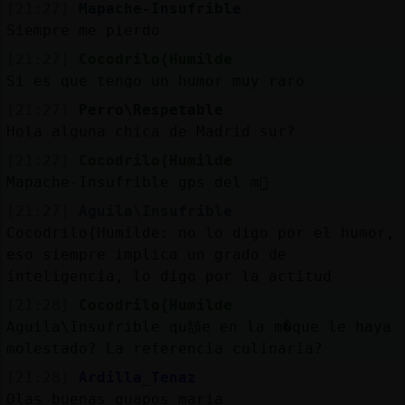
[21:27]
Mapache-Insufrible
Siempre me pierdo
[21:27]
Cocodrilo{Humilde
Si es que tengo un humor muy raro
[21:27]
Perro\Respetable
Hola alguna chica de Madrid sur?
[21:27]
Cocodrilo{Humilde
Mapache-Insufrible gps del m󶩬
[21:27]
Aguila\Insufrible
Cocodrilo{Humilde: no lo digo por el humor,
eso siempre implica un grado de
inteligencia, lo digo por la actitud
[21:28]
Cocodrilo{Humilde
Aguila\Insufrible qu頶e en la m�que le haya
molestado? La referencia culinaria?
[21:28]
Ardilla_Tenaz
Olas buenas guapos maria