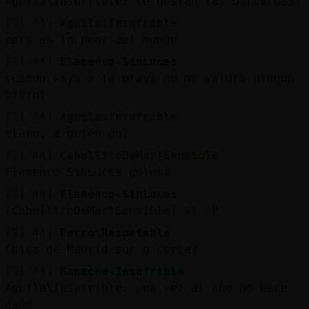
Aguila\Insufrible: te gustan las barbacoas?
[21:44]
Aguila\Insufrible
pero es lo peor del mundo
[21:44]
Flamenco-SinLuces
cuando vaya a la playa no me valdra ningun
bikini
[21:44]
Aguila\Insufrible
claro, a quién no?
[21:44]
CaballitoDeMar}Sensible
Flamenco-SinLuces golosa
[21:44]
Flamenco-SinLuces
[CaballitoDeMar}Sensible] si :P
[21:44]
Perro\Respetable
Chica de Madrid sur o cerca?
[21:44]
Mapache-Insufrible
Aguila\Insufrible: una vez al año no hace
daño