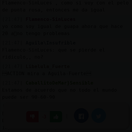
Flamenco-SinLuces , como si voy con el pelo
de punta rosa, entonces me da igual
[21:47]
Flamenco-SinLuces
yo como soy igual de guapa ahora que hace
20 a񯳠no tengo problemas
[21:47]
Aguila\Insufrible
Flamenco-SinLuces: que se pierde el
ridículo,, no?
[21:47]
Libelula_Fuerte
ACTION mira a Aguila-Fuerte
[21:47]
CaballitoDeMar}Sensible
Estamos de acuerdo que no todo el mundo
puede ser 90-60-90
[21:47]
Mapache-Insufrible
Flamenco-SinLuces: un poco más relajada sí.
|
Facebook
Twitter
-3
Pero no quiere decir que te deje de
importar verte guapa