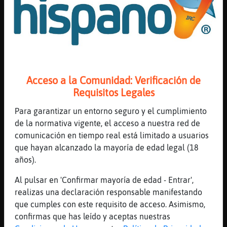
oliva virgen extra...
[21:35]
Aguila\Insufrible
si no lo quemas, quiero decir
[21:35]
Aguila\Insufrible
y de vez en cuando
Acceso a la Comunidad: Verificación de
[21:36]
CaballitoDeMar-Brillante
Requisitos Legales
Y si no me quieres no me importa tengo otra
que si me soporta conmigo en la cama se
Para garantizar un entorno seguro y el cumplimiento
porta una demonia
de la normativa vigente, el acceso a nuestra red de
[21:36]
Flamenco-SinLuces
comunicación en tiempo real está limitado a usuarios
dejarse de dietas
que hayan alcanzado la mayoría de edad legal (18
años).
[21:36]
Mapache-Insufrible
Yo uso la freidora de aire
Al pulsar en 'Confirmar mayoría de edad - Entrar',
[21:36]
Flamenco-SinLuces
realizas una declaración responsable manifestando
[CaballitoDeMar-Brillante] a saber que
que cumples con este requisito de acceso. Asimismo,
escuchas
confirmas que has leído y aceptas nuestras