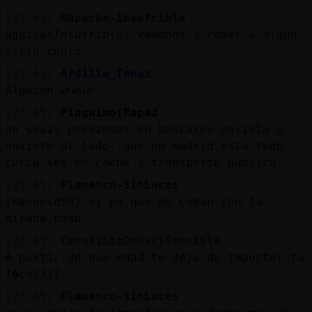
[21:45]
Mapache-Insufrible
Aguila\Insufrible: vámonos a comer a algún
sitio chulo
[21:45]
Ardilla_Tenaz
Alguien 🌿🌿🌿
[21:45]
Pinguino{Rapaz
no seais perezosos en buscaros novieta o
noviete al lado, que en madrid esta todo
cerca sea en coche o transporte publico
[21:45]
Flamenco-SinLuces
[maonesd50] si pa que me coman con la
mirada,paso
[21:45]
CaballitoDeMar}Sensible
A partir de que edad te deja de importar tu
f�co????
[21:45]
Flamenco-SinLuces