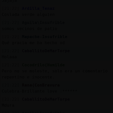
Jajaja
[21:22]
Ardilla_Tenaz
Coslada verde alguien
[21:22]
Aguila\Insufrible
somos vecinos de patio
[21:22]
Mapache-Insufrible
Qué gracia me ha hecho xd
[21:22]
CaballitoDeMarTorpe
Holaaa
[21:22]
Cocodrilo{Humilde
Pero no se moleste, solo era un comentario
repentino e inocente.
[21:22]
Rana{ConBravura
Culebra-Brillante love :******
[21:22]
CaballitoDeMarTorpe
Mdura