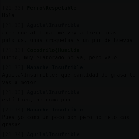
[21:33]
Perro\Respetable
Hola
[21:33]
Aguila\Insufrible
creo que al final me voy a freir unas
patatas, unas croquetas y un par de huevos
[21:33]
Cocodrilo{Humilde
Bueno, muy elaborado no va, pero vale.
[21:33]
Mapache-Insufrible
Aguila\Insufrible: qué cantidad de grasa te
vas a meter
[21:33]
Aguila\Insufrible
está bien, no como pan
[21:34]
Mapache-Insufrible
Pues yo como un poco pan pero no meto casi
grasas
[21:34]
Aguila\Insufrible