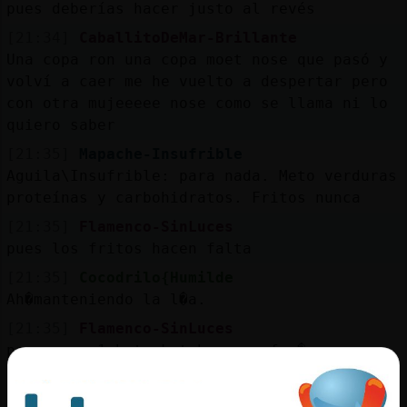
pues deberías hacer justo al revés
[21:34]
CaballitoDeMar-Brillante
Una copa ron una copa moet nose que pasó y
volví a caer me he vuelto a despertar pero
con otra mujeeeee nose como se llama ni lo
quiero saber
[21:35]
Mapache-Insufrible
Aguila\Insufrible: para nada. Meto verduras
proteínas y carbohidratos. Fritos nunca
[21:35]
Flamenco-SinLuces
pues los fritos hacen falta
[21:35]
Cocodrilo{Humilde
Ah�manteniendo la l�a.
[21:35]
Flamenco-SinLuces
papas con 1 bote ketchup,por fav�
[21:35]
Aguila\Insufrible
el frito si lo quemas, y usas aceite de