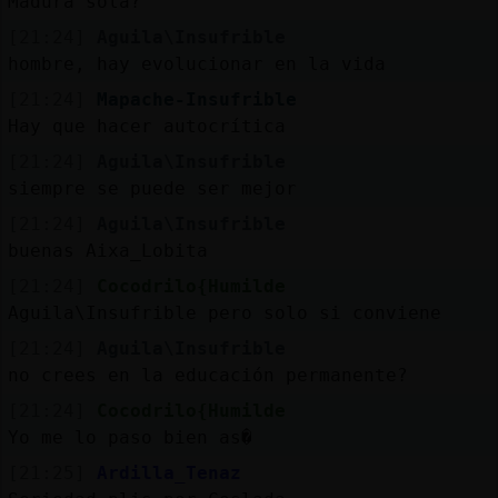
Madura sola?
[21:24]
Aguila\Insufrible
hombre, hay evolucionar en la vida
[21:24]
Mapache-Insufrible
Hay que hacer autocrítica
[21:24]
Aguila\Insufrible
siempre se puede ser mejor
[21:24]
Aguila\Insufrible
buenas Aixa_Lobita
[21:24]
Cocodrilo{Humilde
Aguila\Insufrible pero solo si conviene
[21:24]
Aguila\Insufrible
no crees en la educación permanente?
[21:24]
Cocodrilo{Humilde
Yo me lo paso bien as�
[21:25]
Ardilla_Tenaz