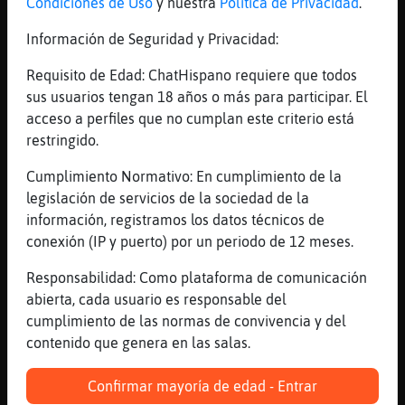
Condiciones de Uso
y nuestra
Política de Privacidad
.
[21:36]
Aguila\Insufrible
un chute de croquetas de vez en cuando no
Información de Seguridad y Privacidad:
hace dao
Requisito de Edad: ChatHispano requiere que todos
[21:36]
Flamenco-SinLuces
sus usuarios tengan 18 años o más para participar. El
la freidora de aceite es como comer
acceso a perfiles que no cumplan este criterio está
plastico
restringido.
[21:36]
CaballitoDeMar-Brillante
Flamenco-SinLuces bandaga
Cumplimiento Normativo: En cumplimiento de la
legislación de servicios de la sociedad de la
[21:36]
Flamenco-SinLuces
información, registramos los datos técnicos de
que ajko
conexión (IP y puerto) por un periodo de 12 meses.
[21:36]
Flamenco-SinLuces
ui croquetas,amen
Responsabilidad: Como plataforma de comunicación
abierta, cada usuario es responsable del
[21:36]
Flamenco-SinLuces
cumplimiento de las normas de convivencia y del
*.*
contenido que genera en las salas.
[21:36]
Aguila\Insufrible
Flamenco-SinLuces: la de aire dices?
Confirmar mayoría de edad - Entrar