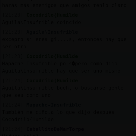
harás más enemigos que amigos tenlo claro
[21:23]
Cocodrilo{Humilde
Aguila\Insufrible coincido
[21:23]
Aguila\Insufrible
excepto si eres gi....s, entonces hay que
ser otro
[21:23]
Cocodrilo{Humilde
Mapache-Insufrible po s�pero como dijo
Aguila\Insufrible hay que ser uno mismo
[21:24]
Cocodrilo{Humilde
Aguila\Insufrible bueh, o buscarse gente
que sea como uno
[21:24]
Mapache-Insufrible
También me ciño.a lo que dijo después
Cocodrilo{Humilde
[21:24]
CaballitoDeMarTorpe