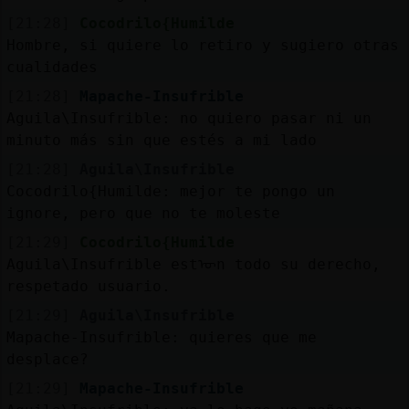
[21:28]
Cocodrilo{Humilde
Hombre, si quiere lo retiro y sugiero otras
cualidades
[21:28]
Mapache-Insufrible
Aguila\Insufrible: no quiero pasar ni un
minuto más sin que estés a mi lado
[21:28]
Aguila\Insufrible
Cocodrilo{Humilde: mejor te pongo un
ignore, pero que no te moleste
[21:29]
Cocodrilo{Humilde
Aguila\Insufrible estᠥn todo su derecho,
respetado usuario.
[21:29]
Aguila\Insufrible
Mapache-Insufrible: quieres que me
desplace?
[21:29]
Mapache-Insufrible