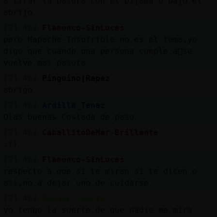
a tirar la basura con el pijama o bajo el
abrijo
[21:46]
Flamenco-SinLuces
pero Mapache-Insufrible no es el tema,yo
digo que cuando una persona cumple a񯳠se
vuelve mas pasota
[21:46]
Pinguino{Rapaz
abrigo
[21:46]
Ardilla_Tenaz
Olas buenas Coslada de paso
[21:46]
CaballitoDeMar-Brillante
:()
[21:46]
Flamenco-SinLuces
respecto a que si te miran si te dicen o
asi,no a dejar uno de cuidarse
[21:46]
Aguila-Fuerte
yo tengo la suerte de que nadie me mira