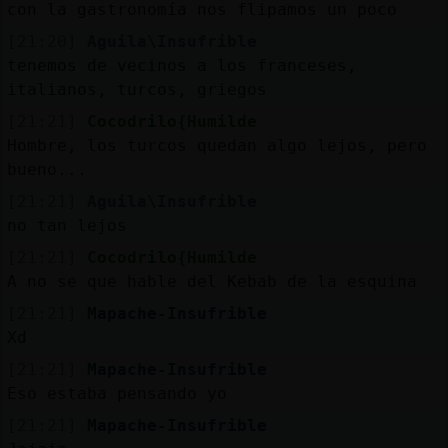
b
s
con la gastronomía nos flipamos un poco
[21:20]
Aguila\Insufrible
tenemos de vecinos a los franceses,
italianos, turcos, griegos
M
is
ro
fo
s
[21:21]
Cocodrilo{Humilde
Hombre, los turcos quedan algo lejos, pero
bueno...
[21:21]
Aguila\Insufrible
R
e
g
istra
r
n
n
a
no tan lejos
u
ca
l
[21:21]
Cocodrilo{Humilde
A no se que hable del Kebab de la esquina
[21:21]
Mapache-Insufrible
Xd
M
á
s
e
stio
n
e
g
s
[21:21]
Mapache-Insufrible
Eso estaba pensando yo
[21:21]
Mapache-Insufrible