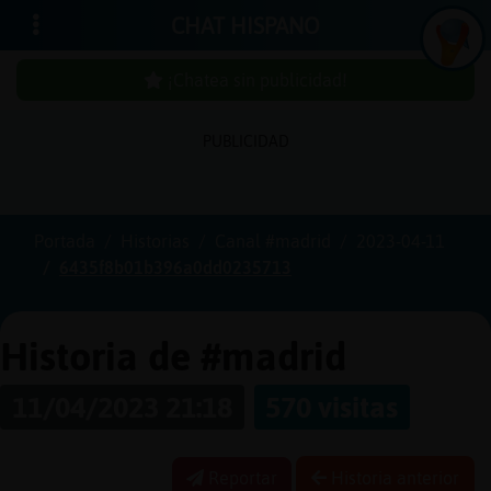
CHAT HISPANO
¡Chatea sin publicidad!
PUBLICIDAD
In
icia
r
sió
n
se
Portada
Historias
Canal #madrid
2023-04-11
6435f8b01b396a0dd0235713
¡C
h
a
te
a
sin
u
b
licid
a
d
p
!
Historia de #madrid
11/04/2023 21:18
570 visitas
C
re
a
r
n
a
e
n
ta
u
cu
Reportar
Historia anterior