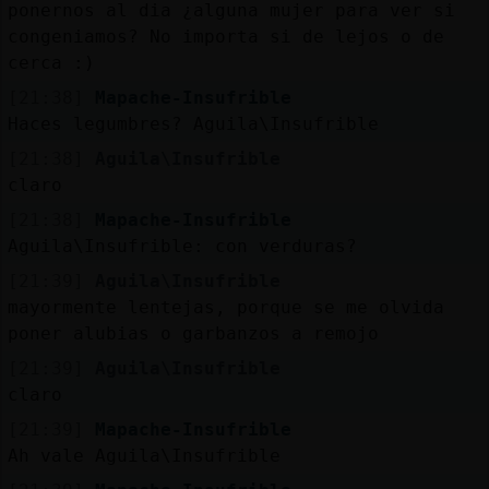
ponernos al dia ¿alguna mujer para ver si
congeniamos? No importa si de lejos o de
cerca :)
[21:38]
Mapache-Insufrible
Haces legumbres? Aguila\Insufrible
[21:38]
Aguila\Insufrible
claro
[21:38]
Mapache-Insufrible
Aguila\Insufrible: con verduras?
[21:39]
Aguila\Insufrible
mayormente lentejas, porque se me olvida
poner alubias o garbanzos a remojo
[21:39]
Aguila\Insufrible
claro
[21:39]
Mapache-Insufrible
Ah vale Aguila\Insufrible