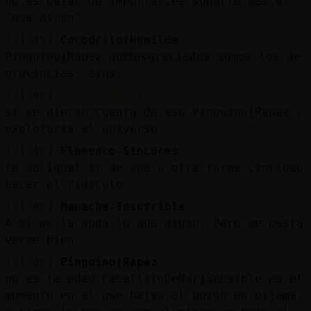
no es dejar de importar,es sudarte mas el
"que diran"
[21:45]
Cocodrilo{Humilde
Pinguino{Rapaz qu頤esgraciados somos los de
provincias, ains.
[21:46]
Aguila-Fuerte
si se dieran cuenta de eso Pinguino{Rapaz ,
explotaria el universo
[21:46]
Flamenco-SinLuces
te da igual ir de una u otra forma ,incluso
hacer el ridiculo
[21:46]
Mapache-Insufrible
A mí me la suda lo que digan. Pero me gusta
verme bien
[21:46]
Pinguino{Rapaz
no es la edad CaballitoDeMar}Sensible es el
momento en el que bajas al buzon en pijama,