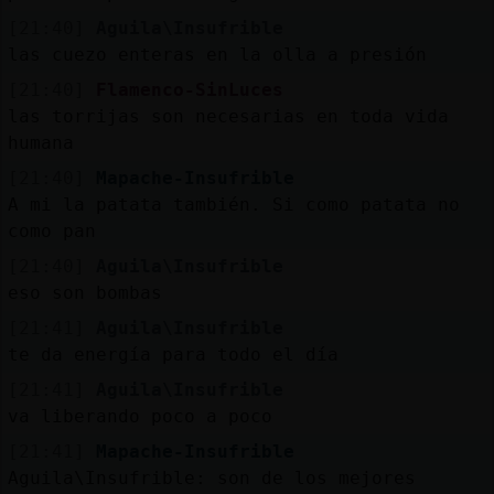
[21:40]
Aguila\Insufrible
las cuezo enteras en la olla a presión
[21:40]
Flamenco-SinLuces
las torrijas son necesarias en toda vida
humana
[21:40]
Mapache-Insufrible
A mi la patata también. Si como patata no
como pan
[21:40]
Aguila\Insufrible
eso son bombas
[21:41]
Aguila\Insufrible
te da energía para todo el día
[21:41]
Aguila\Insufrible
va liberando poco a poco
[21:41]
Mapache-Insufrible
Aguila\Insufrible: son de los mejores