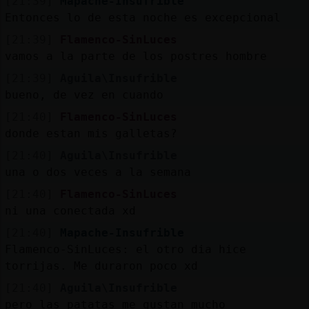
[21:39]
Mapache-Insufrible
Entonces lo de esta noche es excepcional
[21:39]
Flamenco-SinLuces
vamos a la parte de los postres hombre
[21:39]
Aguila\Insufrible
bueno, de vez en cuando
[21:40]
Flamenco-SinLuces
donde estan mis galletas?
[21:40]
Aguila\Insufrible
una o dos veces a la semana
[21:40]
Flamenco-SinLuces
ni una conectada xd
[21:40]
Mapache-Insufrible
Flamenco-SinLuces: el otro dia hice
torrijas. Me duraron poco xd
[21:40]
Aguila\Insufrible
pero las patatas me gustan mucho