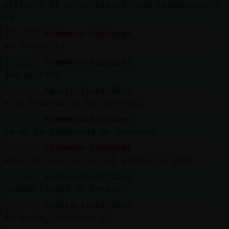
prefiero el arroz blanco como carbohidrato
xd
[21:42]
Flamenco-SinLuces
qe fresquita
[21:42]
Flamenco-SinLuces
que gustazo
[21:42]
Aguila\Insufrible
a mi todavía no me apetecen
[21:42]
Flamenco-SinLuces
ya es la temporada de cervezas
[21:42]
Flamenco-SinLuces
aqui en sevilla con 36 grados si pega
[21:42]
Aguila\Insufrible
cuando llegue el verano
[21:42]
Aguila\Insufrible
ah bueno, entonces sí