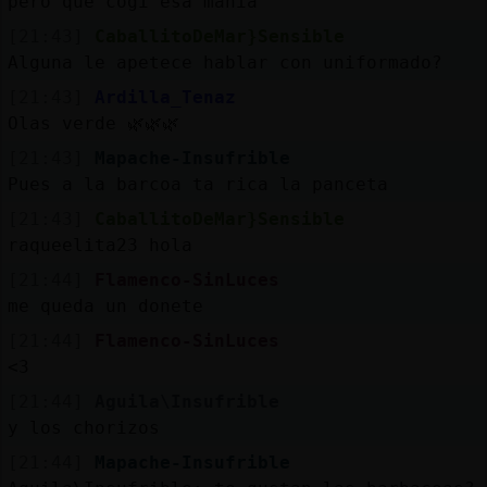
pero que cogí esa manía
[21:43]
CaballitoDeMar}Sensible
Alguna le apetece hablar con uniformado?
[21:43]
Ardilla_Tenaz
Olas verde 🌿🌿🌿
[21:43]
Mapache-Insufrible
Pues a la barcoa ta rica la panceta
[21:43]
CaballitoDeMar}Sensible
raqueelita23 hola
[21:44]
Flamenco-SinLuces
me queda un donete
[21:44]
Flamenco-SinLuces
<3
[21:44]
Aguila\Insufrible
y los chorizos
[21:44]
Mapache-Insufrible