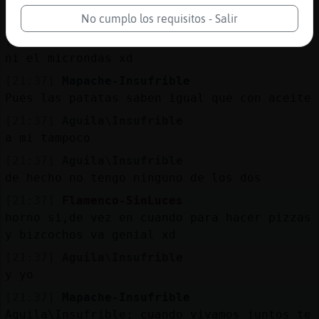
[21:36]
Flamenco-SinLuces
si,no me gusta ese cacharro
No cumplo los requisitos - Salir
[21:36]
Flamenco-SinLuces
ni el microndas xd
[21:37]
Mapache-Insufrible
Pues las patatas saben igual que con aceite
[21:37]
Aguila\Insufrible
a mi tampoco
[21:37]
Aguila\Insufrible
de hecho no tengo ninguno de los dos
[21:37]
Flamenco-SinLuces
horno si,de vez en cuando para hacer pizzas
y bizcochos va genial xd
[21:37]
Aguila\Insufrible
y yo
[21:37]
Mapache-Insufrible
Aguila\Insufrible: cuando vivamos juntos te