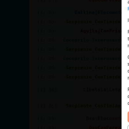
[11:03]
Gallina{Elocuente
[11:03]
Serpiente_ConTimidez
[11:03]
Aguila{ConPrisa
[11:04]
Cocodrilo-Interesante
[11:04]
Serpiente_ConTimidez
[11:04]
Cocodrilo-Interesante
[11:04]
Serpiente_ConTimidez
[11:04]
Serpiente_ConTimidez
[11:04]
Libelula\Letal
[11:05]
Serpiente_ConTimidez
[11:05]
Oso\Elocuente
[11:05]
OsoConPereza