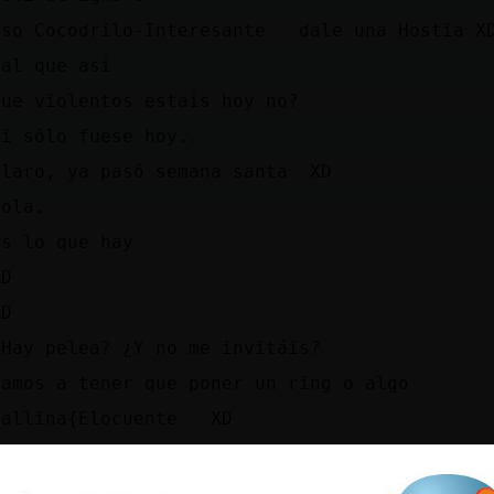
eso Cocodrilo-Interesante dale una Hostia X
Tal que asi
que violentos estais hoy no?
si sólo fuese hoy..
claro, ya pasó semana santa XD
Hola.
Es lo que hay
XD
XD
¿Hay pelea? ¿Y no me invitáis?
vamos a tener que poner un ring o algo
Gallina{Elocuente XD
xDD
No tenéis permiso para pelear sin mí.