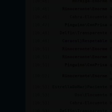
[10:46]
Hormiga-Enorme
cuenta
[10:46]
Rinoceronte\Enorme
[10:46]
Cabra-Elocuente
[10:47]
Pinguino\ConPrisa
Reservar
[10:48]
Delfin\Transparente
alias
[10:48]
Caracol}Respetable
[10:51]
Rinoceronte\Enorme
Actualizar
[10:51]
Rinoceronte\Enorme
contraseña
[10:51]
Pinguino\ConPrisa
[10:52]
Rinoceronte\Enorme
Actualizar
[10:53]
EstrellaDeMar}Paciente
IP virtual
[10:53]
Oso\Elocuente
[10:53]
Cabra-Elocuente
[10:53]
Delfin\Transparente