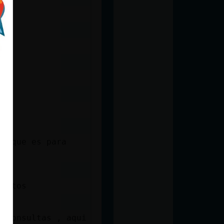
is?
porque es para
gritos
e consultas , aqui