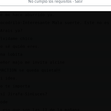
No cumplo los requisitos - Salir
Serpiente_ConTimidez vengo a que no me toques
Se me hace aburrido ya.
Cocodrilo-Interesante Mala suerte. Este no es
PArais ya?
Olvidame chico
No sé quién eres.
una lobita
señor majo me invita alcine
ACTION se queda quieta
Ni idea.
No te importa
Así Jirafa-SinLuces?
jode
y eso que son las 11 de la mañana