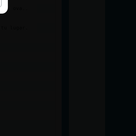
 los ova..
 tu lugar.