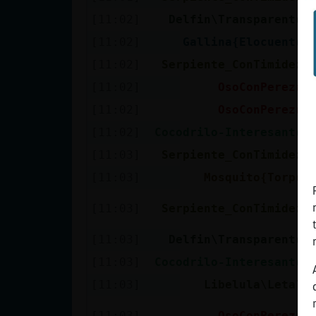
[11:02]
Delfin\Transparente
[11:02]
Gallina{Elocuente
[11:02]
Serpiente_ConTimidez
[11:02]
OsoConPereza
[11:02]
OsoConPereza
[11:02]
Cocodrilo-Interesante
[11:03]
Serpiente_ConTimidez
[11:03]
Mosquito{Torpe
[11:03]
Serpiente_ConTimidez
[11:03]
Delfin\Transparente
[11:03]
Cocodrilo-Interesante
[11:03]
Libelula\Letal
[11:03]
OsoConPereza