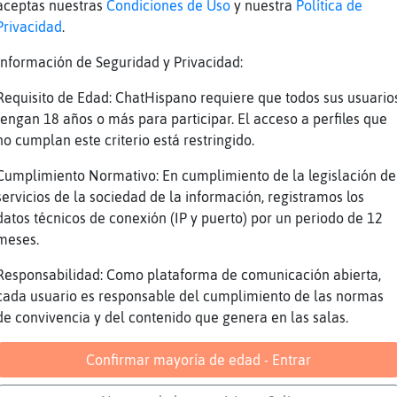
aceptas nuestras
Condiciones de Uso
y nuestra
Política de
hay profesionales de todo tipo XD
Privacidad
.
no ese el el canala madpri
Información de Seguridad y Privacidad:
Cocodrilo-Interesante ¿Una Baronesa de la Flo
Buenos días
Requisito de Edad: ChatHispano requiere que todos sus usuario
tengan 18 años o más para participar. El acceso a perfiles que
Serpiente_ConTimidez ve a vacilar a topot...
no cumplan este criterio está restringido.
Cocodrilo-Interesante No puedo: Está muerta.
Cumplimiento Normativo: En cumplimiento de la legislación de
Me da igual
servicios de la sociedad de la información, registramos los
Y a mí tu opinión.
datos técnicos de conexión (IP y puerto) por un periodo de 12
Estamos en paz.
meses.
ACTION Now Listening: Marea - 07-Lija y terc
Responsabilidad: Como plataforma de comunicación abierta,
/ 4:34)
cada usuario es responsable del cumplimiento de las normas
Cocodrilo-Interesante Si vienes a pelear, me 
de convivencia y del contenido que genera en las salas.
estuvieses preparada.
Confirmar mayoría de edad - Entrar
Jirafa-SinLuces :******************
con su caja de primeros auxilios? XD