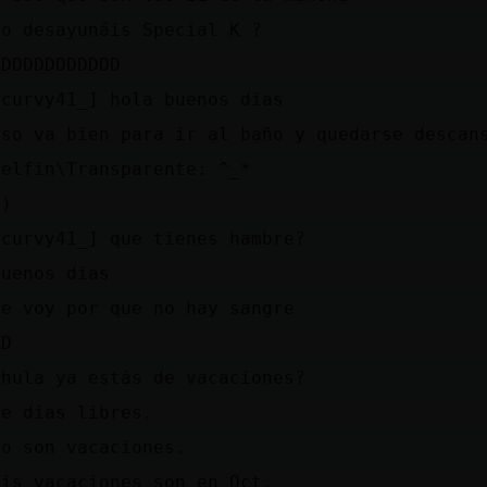
no desayunáis Special K ?
xDDDDDDDDDDD
[curvy41_] hola buenos dias
eso va bien para ir al baño y quedarse descan
Delfin\Transparente: ^_*
:)
[curvy41_] que tienes hambre?
buenos dias
me voy por que no hay sangre
XD
Shula ya estás de vacaciones?
de días libres.
No son vacaciones.
mis vacaciones son en Oct.