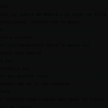
Hola
Hola soy sumiso de Madrid y mi mujer no folla
Perro_Locuaz hablare con tu mujer
XD
piro a correos
Delfin\Transparente ahora te mando eso
buenos dias madrid
Si por
Molesto o que
por que quieres jejje
Aguanto más de lo que imaginas
Claro
No intentes nada conmigo que igual te llevas 
poli al ignore