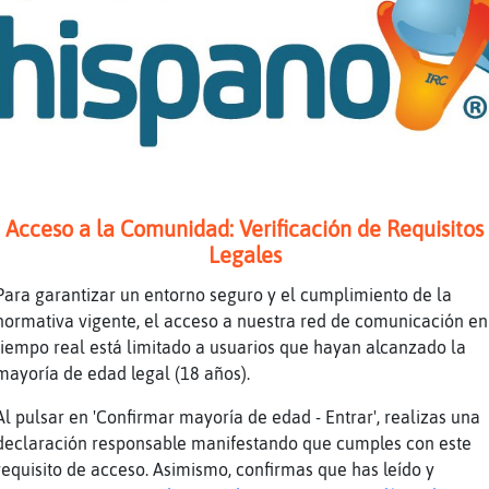
anda que no
o mejor nos vamos de cañas jajaj
:(
quedamos en Sol
todos
Las doy gratis
Acceso a la Comunidad: Verificación de Requisitos
Cocodrilo-Interesante ¿Qué es lo que das grat
Legales
Buenos dias
Para garantizar un entorno seguro y el cumplimiento de la
mamiprimeriza Sí. Por eso se llama "Madrid", 
normativa vigente, el acceso a nuestra red de comunicación en
madres primerizas.
tiempo real está limitado a usuarios que hayan alcanzado la
xD
mayoría de edad legal (18 años).
Serpiente_ConTimidez lo que estás pidiendo a 
Al pulsar en 'Confirmar mayoría de edad - Entrar', realizas una
Hola :)
declaración responsable manifestando que cumples con este
requisito de acceso. Asimismo, confirmas que has leído y
mamiprimeriza esto es un chat de todo tipo d