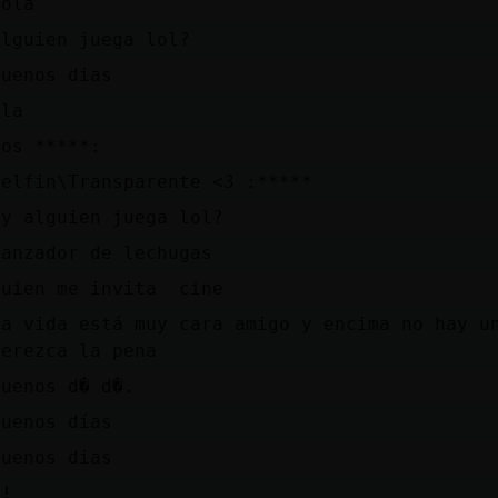
hola
Alguien juega lol?
buenos dias
ola
cos *****:
Delfin\Transparente <3 :*****
Ey alguien juega lol?
Lanzador de lechugas
quien me invita cine
La vida está muy cara amigo y encima no hay u
merezca la pena
Buenos d� d�.
Buenos días
buenos dias
!!