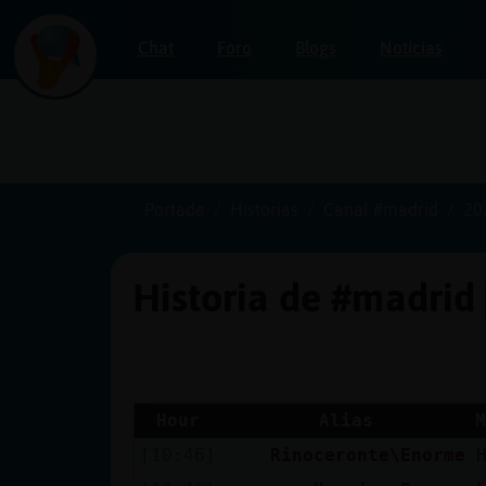
Chat
Foro
Blogs
Noticias
Iniciar
sesión
Portada
Historias
Canal #madrid
20
Historia de #madrid
¡Chatea
sin
publicidad!
Hour
Alias
M
[10:46]
Rinoceronte\Enorme
Crear
una