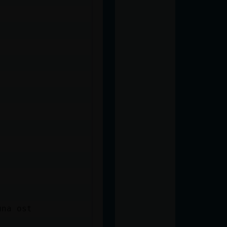
.
una ost