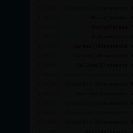
Mis blogs
[10:53]
Cocodrilo-Interesante
[10:54]
Perro_Locuaz
[10:54]
OsoConPereza
Mis foros
[10:54]
OsoConPereza
[10:55]
Caracol}Respetable
[10:55]
Caracol}Respetable
Registrar
un canal
[10:56]
Gallina{Elocuente
[10:56]
Cocodrilo-Interesante
[10:56]
Cocodrilo-Interesante
Más
[10:57]
Gallina{Elocuente
gestiones
[10:57]
Cocodrilo-Interesante
[10:58]
Cocodrilo-Interesante
[10:59]
Cocodrilo-Interesante
[11:00]
Hormiga-Enorme