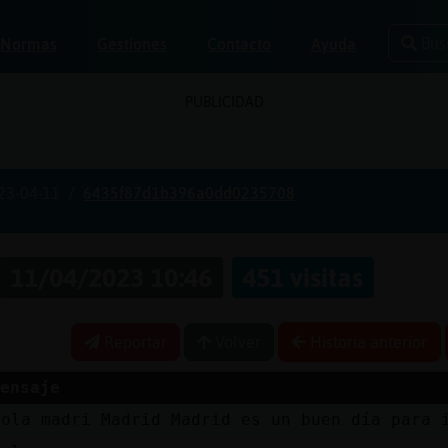
Bus
Normas
Gestiones
Contacto
Ayuda
PUBLICIDAD
23-04-11
6435f87d1b396a0dd0235708
11/04/2023 10:46
451 visitas
Reportar
Volver
Historia anterior
ensaje
Hola madri Madrid Madrid es un buen día para 