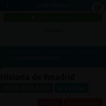
CHAT HISPANO
¡Chatea sin publicidad!
PUBLICIDAD
Iniciar
sesión
Portada
Historias
Canal #madrid
2023-01-29
63d71af26837ef409d74a62f
¡Chatea
sin
publici
Historia de #madrid
29/01/2023 13:35
623 visitas
Crear
una
Reportar
Historia anterior
cuenta