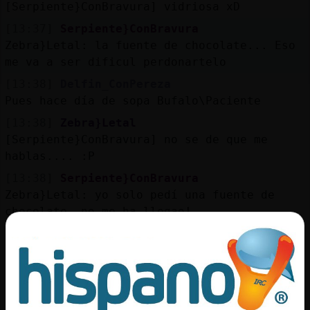
Mis
[Serpiente}ConBravura] vidriosa xD
blogs
[13:37]
Serpiente}ConBravura
Zebra}Letal: la fuente de chocolate... Eso
me va a ser dificul perdonartelo
[13:38]
Delfin_ConPereza
Mis
Pues hace día de sopa Bufalo\Paciente
foros
[13:38]
Zebra}Letal
[Serpiente}ConBravura] no se de que me
hablas.... :P
Registr
[13:38]
Serpiente}ConBravura
un
Zebra}Letal: yo solo pedí una fuente de
canal
chocolate, no me ha llegao!
[13:38]
Bufalo\Paciente
¿Ya estás buscando la excusa para no
Más
invitarme a pollo?
gestion
[13:39]
Delfin_ConPereza
Bufalo\Paciente tb hay pollo