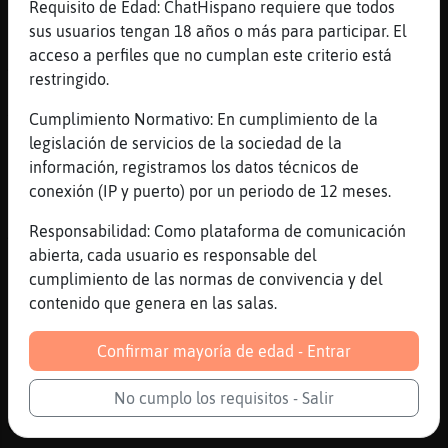
Requisito de Edad: ChatHispano requiere que todos
ingredientes
sus usuarios tengan 18 años o más para participar. El
[13:40]
Delfin_ConPereza
acceso a perfiles que no cumplan este criterio está
Aguila\ConPrisa preciosa!!!!
restringido.
[13:40]
Aguila\ConPrisa
Cumplimiento Normativo: En cumplimiento de la
Yo tengo cocido, que ganas de comer sopa
legislación de servicios de la sociedad de la
[13:40]
PajaroConBravura
información, registramos los datos técnicos de
[Aguila\ConPrisa] :/
conexión (IP y puerto) por un periodo de 12 meses.
[13:40]
Delfin_ConPereza
Responsabilidad: Como plataforma de comunicación
Aguila\ConPrisa si es que está riquísima
abierta, cada usuario es responsable del
[13:40]
Aguila\ConPrisa
cumplimiento de las normas de convivencia y del
PajaroConBravura a ti te hago tortilla de
contenido que genera en las salas.
patatas, vale?
[13:40]
PajaroConBravura
Confirmar mayoría de edad - Entrar
[Aguila\ConPrisa] vale :D
No cumplo los requisitos - Salir
[13:40]
PajaroConBravura
con cebolla