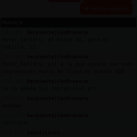
Historia siguiente
Mensaje
Reserva
[13:35]
Serpiente}ConBravura
alias
Peter_Sellers: el brazo no, pero el
tobillo, zi
[13:36]
Serpiente}ConBravura
Actuali
Peter_Sellers: pff a la que quiera son unos
contras
negreeeross nunca me llega el sueldo xDD
[13:37]
Serpiente}ConBravura
Se lo queda too Zebra}Letal pff
Actuali
[13:37]
Serpiente}ConBravura
IP
BamBam
virtual
[13:37]
Serpiente}ConBravura
Chicleles
[13:37]
Zebra}Letal