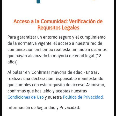
[13:39]
Bufalo\Paciente
A mí no me vengas con sopas ninunas.
Acceso a la Comunidad: Verificación de
[13:39]
Bufalo\Paciente
Requisitos Legales
*g
[13:39]
Delfin_ConPereza
Para garantizar un entorno seguro y el cumplimiento
Bufalo\Paciente y despues de la comida una
de la normativa vigente, el acceso a nuestra red de
siestecita
comunicación en tiempo real está limitado a usuarios
que hayan alcanzado la mayoría de edad legal (18
[13:39]
Bufalo\Paciente
años).
¿Sabes? En el fondo ambos sabíamos que tú
hoy no harías flamenquines.
Al pulsar en 'Confirmar mayoría de edad - Entrar',
[13:39]
PajaroConBravura
realizas una declaración responsable manifestando
sopa puarg
que cumples con este requisito de acceso. Asimismo,
confirmas que has leído y aceptas nuestras
[13:39]
Aguila\ConPrisa
Condiciones de Uso
y nuestra
Política de Privacidad
.
Delfin_ConPereza guapa!!!
[13:39]
Delfin_ConPereza
Información de Seguridad y Privacidad:
Bufalo\Paciente es que no tenía