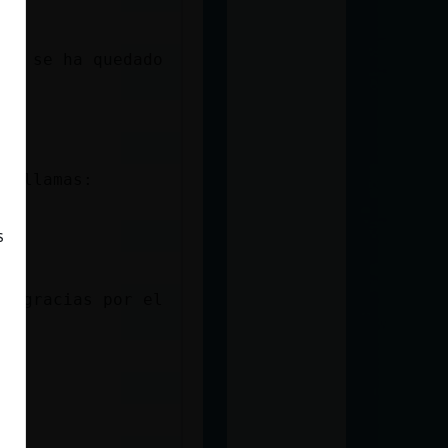
a y se ha quedado
 o llamas:
s
 y gracias por el