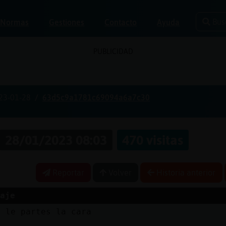
Bus
Normas
Gestiones
Contacto
Ayuda
PUBLICIDAD
23-01-28
63d5c9a1781c69094a6a7c30
28/01/2023 08:03
470 visitas
Reportar
Volver
Historia anterior
aje
s le partes la cara