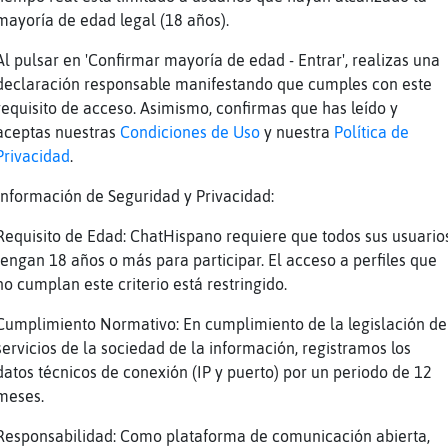
mayoría de edad legal (18 años).
a buenas Cabra\Brillante majo, que tal=
n, ahora he venido de ver como estaba la perr
Al pulsar en 'Confirmar mayoría de edad - Entrar', realizas una
mida en el sofa
declaración responsable manifestando que cumples con este
requisito de acceso. Asimismo, confirmas que has leído y
nos dias morena28
aceptas nuestras
Condiciones de Uso
y nuestra
Política de
rian_44_20] te voy a poner una cancion
Privacidad
.
rian_44_20] toma esta cancion por lo de llamo
Información de Seguridad y Privacidad:
ps://www.youtube.com/watch?v=tUy7DJYm8Bc
Cabra\Brillante
Requisito de Edad: ChatHispano requiere que todos sus usuario
tengan 18 años o más para participar. El acceso a perfiles que
rena28] yo Cabra\Brillante, encantado
no cumplan este criterio está restringido.
ena28: buen fin de semana para ti también ^_*
alito
Cumplimiento Normativo: En cumplimiento de la legislación de
servicios de la sociedad de la información, registramos los
ra\Brillante: que vaya bien majete :)
datos técnicos de conexión (IP y puerto) por un periodo de 12
almente CaballitoDeMar\Real :D
meses.
go desayuno con los colegas a las 9
Responsabilidad: Como plataforma de comunicación abierta,