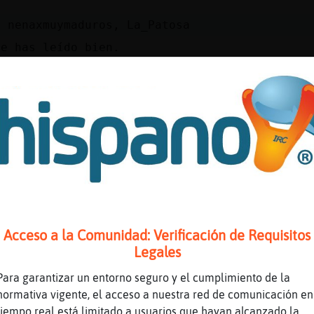
a
a nenaxmuymaduros, La_Patosa
le has leído bien.
nas Pinguino}ConTimidez
 le gusta
a.
s así le dejará de gustar
prendo.
_Patosa] yo acabo de entrar ahora mismo
nada , no hay ni blas
ga buen dia
Acceso a la Comunidad: Verificación de Requisitos
 voz mas bonita tiene la Alexa, cualquier dia
Legales
a XD
Para garantizar un entorno seguro y el cumplimiento de la
a buenas :)
normativa vigente, el acceso a nuestra red de comunicación en
nas CaballitoDeMar\Real
tiempo real está limitado a usuarios que hayan alcanzado la