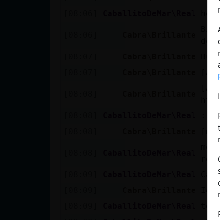
Mis blogs
[08:06]
CaballitoDeMar\Real
hol
Bie
[08:06]
Cabra\Brillante
dor
Mis foros
[08:07]
Cabra\Brillante
Bue
[08:07]
Cabra\Brillante
[Ad
[Ad
Registrar
[08:08]
Cabra\Brillante
htt
un canal
[08:08]
CaballitoDeMar\Real
:) 
[08:08]
Cabra\Brillante
[mo
mor
Más
[08:08]
CaballitoDeMar\Real
reg
gestiones
[08:09]
CaballitoDeMar\Real
Cab
[08:09]
Cabra\Brillante
Igu
[08:09]
CaballitoDeMar\Real
ten