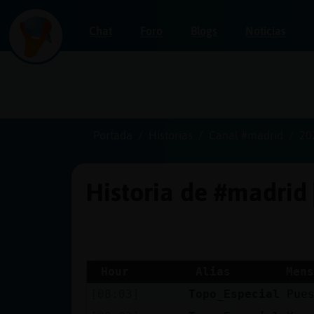
Chat
Foro
Blogs
Noticias
Iniciar
sesión
Portada
Historias
Canal #madrid
20
Historia de #madrid
¡Chatea
sin
publicidad!
Hour
Alias
Mens
[08:03]
Topo_Especial
Pue
Crear
una