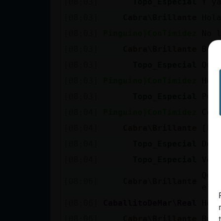
[08:03]
Topo_Especial
Y y
cuenta
[08:03]
Cabra\Brillante
Hol
[08:03]
Pinguino}ConTimidez
No 
[08:03]
Cabra\Brillante
Bue
Reservar
[08:03]
Topo_Especial
Que
alias
[08:03]
Pinguino}ConTimidez
Hol
[08:03]
Topo_Especial
Pue
Actualizar
[08:04]
Pinguino}ConTimidez
Com
contraseña
[08:04]
Cabra\Brillante
[La
[08:04]
Topo_Especial
De 
[08:04]
Topo_Especial
Ven
Actualizar
Que
IP virtual
[08:06]
Cabra\Brillante
ell
[08:06]
CaballitoDeMar\Real
Hol
[08:06]
Cabra\Brillante
Bue