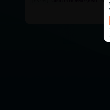
[08:09]
CaballitoDeMar\Real
cha