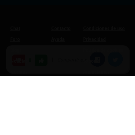
Chat
Contacto
Condiciones de uso
Foro
Ayuda
Privacidad
Blogs
Política de cookies
|
Compartir en:
Facebook
Twitter
8
Noticias
Soporte
Normas
Anunciantes
Estadísticas
Historias
Tu foro gratis