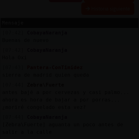
Historia siguiente
Mensaje
Reserva
[07:42]
CobayaNaranja
alias
Buenas de nuevo
[07:42]
CobayaNaranja
Hola Oxi
Actuali
[07:43]
Pantera-ConTimidez
contras
sierra de madrid quien queda
[07:44]
Zebra\Fuerte
antes bajé a por cervezas y casi palmo...
Actuali
ahora es hora de bajar a por porras...
IP
¿moriré congelado esta vez?
virtual
[07:44]
CobayaNaranja
[Zebra\Fuerte] aguanta un poco antes de
salir a la calle