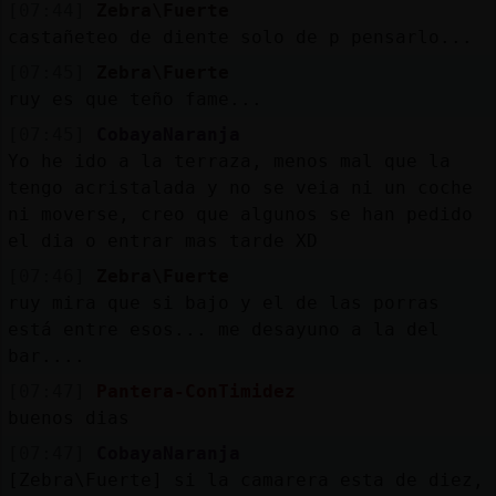
Mis
[07:44]
Zebra\Fuerte
blogs
castañeteo de diente solo de p pensarlo...
[07:45]
Zebra\Fuerte
ruy es que teño fame...
[07:45]
CobayaNaranja
Mis
Yo he ido a la terraza, menos mal que la
foros
tengo acristalada y no se veia ni un coche
ni moverse, creo que algunos se han pedido
el dia o entrar mas tarde XD
Registr
[07:46]
Zebra\Fuerte
un
ruy mira que si bajo y el de las porras
canal
está entre esos... me desayuno a la del
bar....
[07:47]
Pantera-ConTimidez
buenos dias
Más
gestion
[07:47]
CobayaNaranja
[Zebra\Fuerte] si la camarera esta de diez,