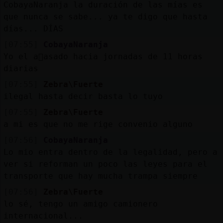
CobayaNaranja la duración de las mías es
que nunca se sabe... ya te digo que hasta
días... DÍAS
[07:55]
CobayaNaranja
Yo el a񯠰asado hacia jornadas de 11 horas
diarias
[07:55]
Zebra\Fuerte
ilegal hasta decir basta lo tuyo
[07:55]
Zebra\Fuerte
a mi es que no me rige convenio alguno
[07:56]
CobayaNaranja
Lo mio entra dentro de la legalidad, pero a
ver si reforman un poco las leyes para el
transporte que hay mucha trampa siempre
[07:56]
Zebra\Fuerte
lo sé, tengo un amigo camionero
internacional...