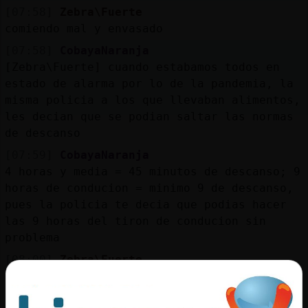
[07:58]
Zebra\Fuerte
comiendo mal y envasado
[07:58]
CobayaNaranja
[Zebra\Fuerte] cuando estabamos todos en
estado de alarma por lo de la pandemia, la
misma policia a los que llevaban alimentos,
les decian que se podian saltar las normas
de descanso
[07:59]
CobayaNaranja
4 horas y media = 45 minutos de descanso; 9
horas de conducion = minimo 9 de descanso,
pues la policia te decia que podias hacer
las 9 horas del tiron de conducion sin
problema
[08:00]
Zebra\Fuerte
la policía no puede tomar esa iniciativa si
no viene ordenado de instancias directivas