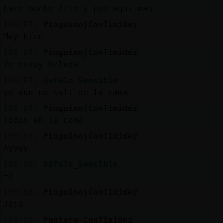
hace mucho frio y por aqui mas
[08:07]
Pinguino}ConTimidez
Muy bien
[08:07]
Pinguino}ConTimidez
Yo estoy helada
[08:07]
Bufalo_Sensible
yo aún no salí de la cama
[08:07]
Pinguino}ConTimidez
Todos en la cama
[08:07]
Pinguino}ConTimidez
Ayyyy
[08:08]
Bufalo_Sensible
=D
[08:08]
Pinguino}ConTimidez
Jaja
[08:08]
Pantera-ConTimidez