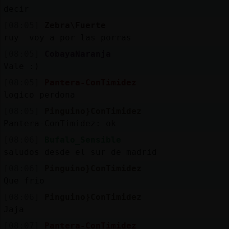
decir
[08:05]
Zebra\Fuerte
ruy voy a por las porras
[08:05]
CobayaNaranja
Vale :)
[08:05]
Pantera-ConTimidez
logico perdona
[08:05]
Pinguino}ConTimidez
Pantera-ConTimidez: ok
[08:06]
Bufalo_Sensible
saludos desde el sur de madrid
[08:06]
Pinguino}ConTimidez
Que frio
[08:06]
Pinguino}ConTimidez
Jaja
[08:07]
Pantera-ConTimidez