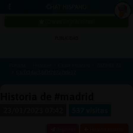
CHAT HISPANO
¡Chatea sin publicidad!
PUBLICIDAD
Iniciar
sesión
Portada
Historias
Canal #madrid
2023-01-23
63cf31dac58d2f782a78fe17
¡Chatea
sin
publici
Historia de #madrid
23/01/2023 07:42
537 visitas
Crear
una
Reportar
Historia anterior
cuenta