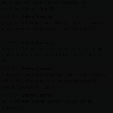
dile que en casa tienes puesta la
calefaccion a tope XD
[07:48]
Zebra\Fuerte
jajaja. me temo que solo estará el Juan...
y ni aunque fuera gayer podría con él,
jajaja
[07:48]
CobayaNaranja
Hoy en dia se cotiza muy a la alza lo de
tener puesta la calefaccion casi todo el
dia
[07:49]
Zebra\Fuerte
CobayaNaranja Naturgy me tiên como cliente
VIP. Calefacción y aire acondicionado,
según temporada, 24/7
[07:50]
Zebra\Fuerte
el problema viene cuando salgo de mi
cubículo