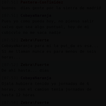
[07:51]
Pantera-ConTimidez
buenos dias gente por la sierra de madrid
[07:51]
CobayaNaranja
Pues yo como pueda hoy, no pienso salir
salvo que sea algo puntual, hoy de mi
cubicvlo no me saca nadie
[07:52]
Zebra\Fuerte
CobayaNaranja para mi la put_da es esa...
Si me llaman nunca es para menos de seis
horas...
[07:52]
Zebra\Fuerte
De ahí hasta... días
[07:53]
CobayaNaranja
Ojala hubiera tenido yo jornadas de 6
horas, con el camion tenia jornadas de
hasta 12 horas
[07:54]
Zebra\Fuerte