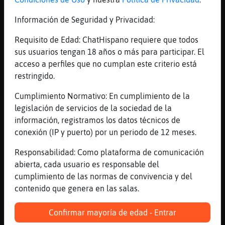
[08:02]
Pantera-ConTimidez
buenos dias
Información de Seguridad y Privacidad:
[08:03]
Pinguino}ConTimidez
Requisito de Edad: ChatHispano requiere que todos
Pantera-ConTimidez: hola
sus usuarios tengan 18 años o más para participar. El
[08:03]
Bufalo_Sensible
acceso a perfiles que no cumplan este criterio está
buenos dias sala
restringido.
[08:03]
Zebra\Fuerte
Cumplimiento Normativo: En cumplimiento de la
Vista gorda ninguna, CobayaNaranja... los
legislación de servicios de la sociedad de la
estados como el de alarma, excepción, y no
información, registramos los datos técnicos de
te digo nada el de sitio, permiten esas
conexión (IP y puerto) por un periodo de 12 meses.
cosas legalmente
Responsabilidad: Como plataforma de comunicación
[08:03]
Pantera-ConTimidez
abierta, cada usuario es responsable del
hola linda 91
cumplimiento de las normas de convivencia y del
[08:03]
Pinguino}ConTimidez
contenido que genera en las salas.
Pantera-ConTimidez: que tal
[08:03]
CobayaNaranja
Confirmar mayoría de edad - Entrar
[Zebra\Fuerte] aaaaaaaaa vale