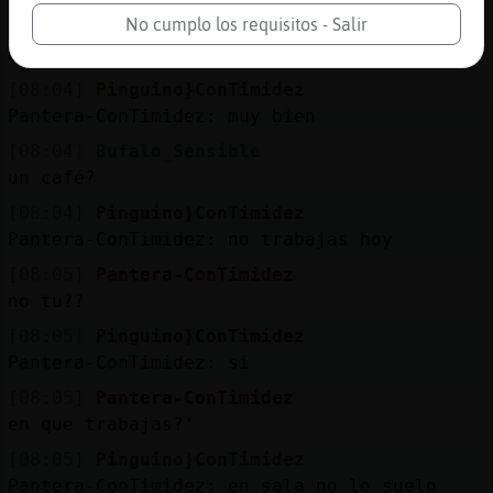
No cumplo los requisitos - Salir
[08:04]
Pantera-ConTimidez
mucho frio voy ancender la chimenea ya
[08:04]
Pinguino}ConTimidez
Pantera-ConTimidez: muy bien
[08:04]
Bufalo_Sensible
un café?
[08:04]
Pinguino}ConTimidez
Pantera-ConTimidez: no trabajas hoy
[08:05]
Pantera-ConTimidez
no tu??
[08:05]
Pinguino}ConTimidez
Pantera-ConTimidez: si
[08:05]
Pantera-ConTimidez
en que trabajas?'
[08:05]
Pinguino}ConTimidez
Pantera-ConTimidez: en sala no lo suelo