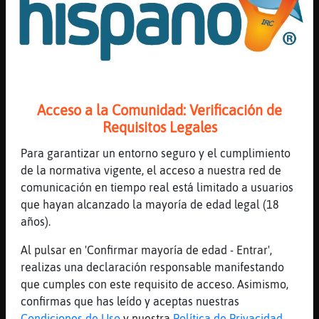
del gobierno ruy
[08:01]
CobayaNaranja
[Zebra\Fuerte] pues el gobierno tuvo que
dar la ley "excepcional" de que cuando
estabamos en pandemia, todos los
transportistas de alimentos, podrian
Acceso a la Comunidad: Verificación de
saltarse la norma
Requisitos Legales
[08:01]
Zebra\Fuerte
ruy y varios otros colecdtivos
Para garantizar un entorno seguro y el cumplimiento
de la normativa vigente, el acceso a nuestra red de
[08:01]
Zebra\Fuerte
comunicación en tiempo real está limitado a usuarios
empezando por la misma policia
que hayan alcanzado la mayoría de edad legal (18
[08:01]
Pinguino}ConTimidez
años).
Buenas
Al pulsar en 'Confirmar mayoría de edad - Entrar',
[08:02]
CobayaNaranja
realizas una declaración responsable manifestando
Hicieron la vista gorda, asi que veias a
que cumples con este requisito de acceso. Asimismo,
transportistas que hacian ruta madrid-
confirmas que has leído y aceptas nuestras
barcelona por ejemplo del tiron
Condiciones de Uso
y nuestra
Política de Privacidad
.