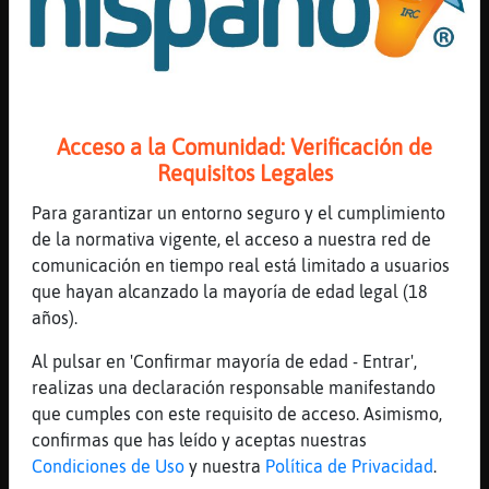
machistas
[05:44]
Hipopotamo\ConPereza
Pero si no he hecho m᳠que entrar a rimar y
pasar el rato
[05:44]
Leon\ConBravura
Acceso a la Comunidad: Verificación de
Caiman_ConPrisa y yo te meto en el saco de
Requisitos Legales
misógeno , machista y defensor de
Para garantizar un entorno seguro y el cumplimiento
p3derastas
de la normativa vigente, el acceso a nuestra red de
[05:45]
Hipopotamo\ConPereza
comunicación en tiempo real está limitado a usuarios
Si tu comprensi󮠬ectora no te da pa
que hayan alcanzado la mayoría de edad legal (18
[05:45]
Leon\ConBravura
años).
claro claro
Al pulsar en 'Confirmar mayoría de edad - Entrar',
[05:45]
Leon\ConBravura
realizas una declaración responsable manifestando
será eso.
que cumples con este requisito de acceso. Asimismo,
[05:45]
Hipopotamo\ConPereza
confirmas que has leído y aceptas nuestras
para nada mᳮ Si interpretas eso �o tener
Condiciones de Uso
y nuestra
Política de Privacidad
.