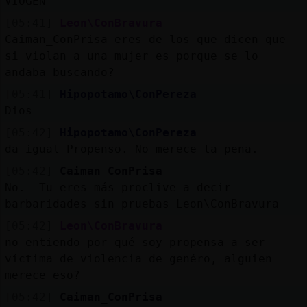
VIOGEN
Mis
blogs
[05:41]
Leon\ConBravura
Caiman_ConPrisa eres de los que dicen que
si violan a una mujer es porque se lo
andaba buscando?
Mis
[05:41]
Hipopotamo\ConPereza
foros
Dios
[05:42]
Hipopotamo\ConPereza
da igual Propenso. No merece la pena.
Registr
[05:42]
Caiman_ConPrisa
un
No. Tu eres más proclive a decir
canal
barbaridades sin pruebas Leon\ConBravura
[05:42]
Leon\ConBravura
no entiendo por qué soy propensa a ser
víctima de violencia de genéro, alguien
Más
merece eso?
gestion
[05:42]
Caiman_ConPrisa