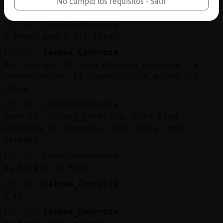
No cumplo los requisitos - Salir
padre
[05:47]
Leon\ConBravura
y menos padre sin tabúes
[05:47]
Caiman_ConPrisa
No creo que la tipa merezca acaparar la
conversación. El ignore es la auténtica
salud
[05:48]
Leon\ConBravura
pues no, Caiman_ConPrisa, esta tipa
prefiere no conversar que tipos como
ustedes
[05:48]
Leon\ConBravura
me hacéis un favor
[05:48]
Caiman_ConPrisa
a mi
[05:49]
Caiman_ConPrisa