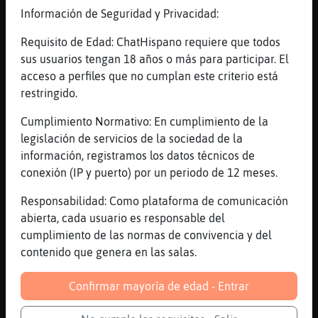
tab�es
Información de Seguridad y Privacidad:
[05:45]
Leon\ConBravura
no
Requisito de Edad: ChatHispano requiere que todos
sus usuarios tengan 18 años o más para participar. El
[05:46]
Leon\ConBravura
acceso a perfiles que no cumplan este criterio está
si el nick hubiera sido hombresintabúes no
restringido.
hubiera dicho nada
[05:46]
Leon\ConBravura
Cumplimiento Normativo: En cumplimiento de la
es lo de "padre sin tabúes"
legislación de servicios de la sociedad de la
información, registramos los datos técnicos de
[05:46]
Hipopotamo\ConPereza
conexión (IP y puerto) por un periodo de 12 meses.
pero de donde sacar tu los menores?
[05:46]
Leon\ConBravura
Responsabilidad: Como plataforma de comunicación
en un chat es por donde van los tiros
abierta, cada usuario es responsable del
cumplimiento de las normas de convivencia y del
[05:47]
Hipopotamo\ConPereza
contenido que genera en las salas.
si he tenido un comportamiento ejemplar
aqu�.
Confirmar mayoría de edad - Entrar
[05:47]
Leon\ConBravura
no tiene sentido decir en un chat que eres