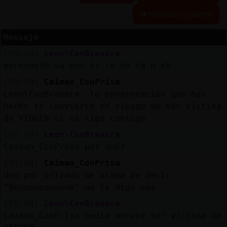
Historia siguiente
Mensaje
Reserva
[05:39]
Leon\ConBravura
alias
morenoo30 va por ti lo de la h eh
[05:39]
Caiman_ConPrisa
Leon\ConBravura. la presentación que has
Actuali
hecho te convierte en riesgo de ser víctima
contras
de VIOGEN si se liga contigo
[05:40]
Leon\ConBravura
Caiman_ConPrisa por qué?
Actuali
[05:40]
Caiman_ConPrisa
IP
Uno por privado me acaba de decir
virtual
"Booooooooooom" no te digo más
[05:40]
Leon\ConBravura
Caiman_ConPrisa nadie merece ser víctima de