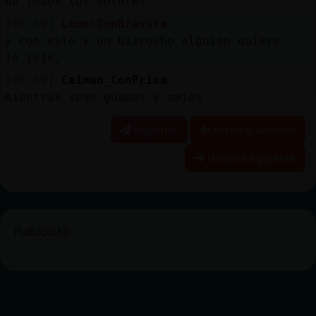
de todos los colores
[05:49]
Leon\ConBravura
y con esto y un bizcocho alguien quiere...
je jeje,
[05:49]
Caiman_ConPrisa
mientras sean guapas y majas
Reportar
Historia anterior
Historia siguiente
PUBLICIDAD