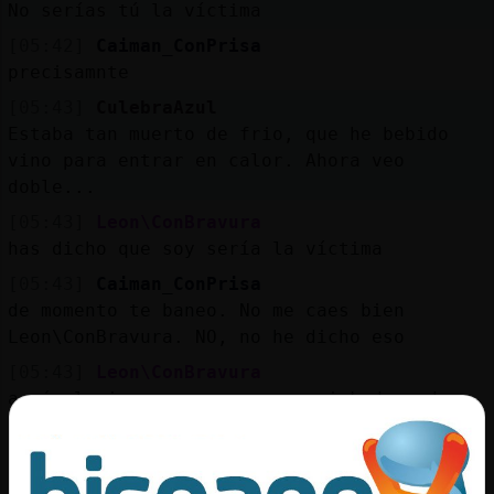
No serías tú la víctima
[05:42]
Caiman_ConPrisa
precisamnte
[05:43]
CulebraAzul
Estaba tan muerto de frio, que he bebido
vino para entrar en calor. Ahora veo
doble...
[05:43]
Leon\ConBravura
has dicho que soy sería la víctima
[05:43]
Caiman_ConPrisa
de momento te baneo. No me caes bien
Leon\ConBravura. NO, no he dicho eso
[05:43]
Leon\ConBravura
a mí alguien que se pone un nick de padre
sin tabúes en un chat me huele mal
[05:43]
Leon\ConBravura
pero vamos, defensores de p3derastas y