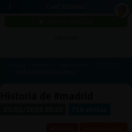
CHAT HISPANO
¡Chatea sin publicidad!
PUBLICIDAD
Iniciar
sesión
Portada
Historias
Canal #madrid
2023-01-23
63cf31d0c58d2f782a78fe13
¡Chatea
sin
publici
Historia de #madrid
23/01/2023 05:39
716 visitas
Crear
una
Reportar
Historia anterior
cuenta