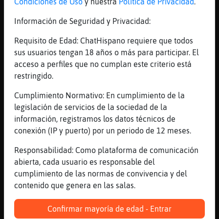
Condiciones de Uso
y nuestra
Política de Privacidad
.
[03:48]
Mosca{Locuaz
Libelula_ConPrisa no te preocupes... se
Información de Seguridad y Privacidad:
agradece la intención
Requisito de Edad: ChatHispano requiere que todos
[03:49]
Mosca{Locuaz
sus usuarios tengan 18 años o más para participar. El
lo mismo me quedo con el de fuego
acceso a perfiles que no cumplan este criterio está
Libelula_ConPrisa :D
restringido.
[03:49]
Zebra-Transparente
Os acordais de REX un policia diferente???
Cumplimiento Normativo: En cumplimiento de la
XDXD
legislación de servicios de la sociedad de la
información, registramos los datos técnicos de
[03:49]
Libelula_ConPrisa
conexión (IP y puerto) por un periodo de 12 meses.
jajajajjajaa
[03:49]
Aguila_Suave
Responsabilidad: Como plataforma de comunicación
vamos de mejor a peor, eh? xDDD
abierta, cada usuario es responsable del
cumplimiento de las normas de convivencia y del
[03:49]
Libelula_ConPrisa
contenido que genera en las salas.
no es lo mismo llamarte dani , que llamarte
dani fuego piensa Mosca{Locuaz
Confirmar mayoría de edad - Entrar
[03:49]
Mapache-Torpe