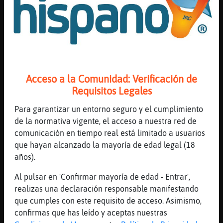
XD
[03:47]
Aguila_Suave
tb, algo antigua, pero muy entretenida, el
viejo cojo loco
[03:48]
Libelula-Humilde
Buenísima, Tigre-Naranja
Acceso a la Comunidad: Verificación de
Requisitos Legales
[03:48]
Libelula-Humilde
De mis favoritas
Para garantizar un entorno seguro y el cumplimiento
[03:48]
Libelula_ConPrisa
de la normativa vigente, el acceso a nuestra red de
Mosca{Locuaz pues ya no se me ocurre
comunicación en tiempo real está limitado a usuarios
ninguno m�s
que hayan alcanzado la mayoría de edad legal (18
años).
[03:48]
Libelula_ConPrisa
:(
Al pulsar en 'Confirmar mayoría de edad - Entrar',
[03:48]
Mosca_Torpe
realizas una declaración responsable manifestando
Libelula-Humilde, Murder She wrote seguro
que cumples con este requisito de acceso. Asimismo,
que te suena más (la de Jessica Fletcher).
confirmas que has leído y aceptas nuestras