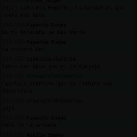
[03:51]
Mosca_Torpe
Jajaj Libelula-Humilde, la verdad es que
tiene sus años
[03:51]
Mapache-Torpe
No me enteraba de esa serie
[03:51]
Mapache-Torpe
La intenté ver
[03:51]
Libelula-Humilde
Tiene más años que yo jajajajaja
[03:51]
Flamenco\DelMonton
Libelula_ConPrisa que yo tambien soy
deportista
[03:51]
Flamenco\DelMonton
jeje
[03:51]
Mapache-Torpe
Pero no la.entendi
[03:51]
Aguila_Suave