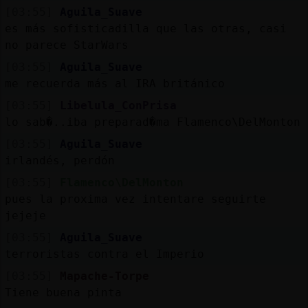
[03:55]
Aguila_Suave
es más sofisticadilla que las otras, casi
no parece StarWars
[03:55]
Aguila_Suave
me recuerda más al IRA británico
[03:55]
Libelula_ConPrisa
lo sab�..iba preparad�ma Flamenco\DelMonton
[03:55]
Aguila_Suave
irlandés, perdón
[03:55]
Flamenco\DelMonton
pues la proxima vez intentare seguirte
jejeje
[03:55]
Aguila_Suave
terroristas contra el Imperio
[03:55]
Mapache-Torpe
Tiene buena pinta