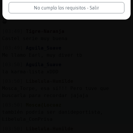
Me llamo Earl
No cumplo los requisitos - Salir
[03:49]
Mosca_Torpe
😁
[03:49]
Tigre-Naranja
Castel serie muy buena
[03:49]
Aguila_Suave
Me llamo Earl, muy diver tb
[03:50]
Aguila_Suave
la karma-lista xDDD
[03:50]
Libelula-Humilde
Mosca_Torpe, esa sí!!! Pero tuve que
buscarla para recordar jajaja
[03:50]
Mosca{Locuaz
también podría ser danideportista,
Libelula_ConPrisa
[03:50]
Libelula-Humilde