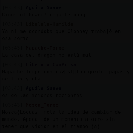
[03:43]
Aguila_Suave
Rings of Power? requete-puag
[03:43]
Libelula-Humilde
Ya ni me acordaba que Clooney trabajó en
esa serie
[03:43]
Mapache-Torpe
La casa del dragón no está mal
[03:43]
Libelula_ConPrisa
Mapache-Torpe con raz󮠥st᳠tan gordi..papas y
netflix y chat
[03:43]
Aguila_Suave
es de las mejores recientes
[03:43]
Mosca_Torpe
Mosca{Locuaz, mola la idea de cambiar de
mundo, época, de un momento a otro sin
tener que viajar en el tiempo jaj