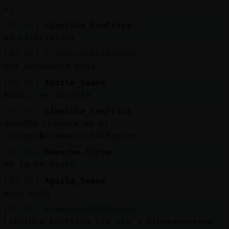
si
[03:54]
Libelula_ConPrisa
no coincidimos
[03:54]
Flamenco\DelMonton
una verdadera pena
[03:54]
Aguila_Suave
Andor, es decente
[03:54]
Libelula_ConPrisa
qued頬a tercera en mi
categor�Flamenco\DelMonton
[03:54]
Mapache-Torpe
No la he visto
[03:54]
Aguila_Suave
pues mola
[03:55]
Flamenco\DelMonton
Libelula_ConPrisa ole ole y oleeeeeeeeeee