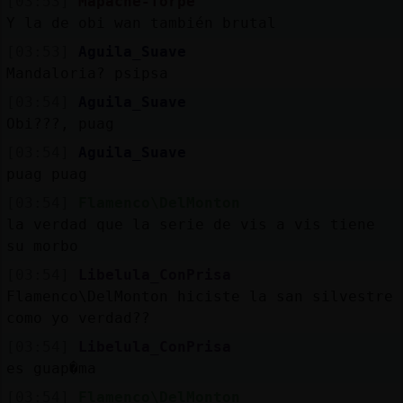
[03:53]
Mapache-Torpe
Y la de obi wan también brutal
[03:53]
Aguila_Suave
Mandaloria? psipsa
[03:54]
Aguila_Suave
Obi???, puag
[03:54]
Aguila_Suave
puag puag
[03:54]
Flamenco\DelMonton
la verdad que la serie de vis a vis tiene
su morbo
[03:54]
Libelula_ConPrisa
Flamenco\DelMonton hiciste la san silvestre
como yo verdad??
[03:54]
Libelula_ConPrisa
es guap�ma
[03:54]
Flamenco\DelMonton