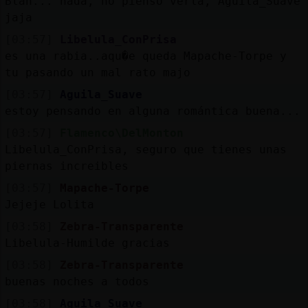
Blah... nada, no pienso verla, Aguila_Suave
jaja
[03:57]
Libelula_ConPrisa
es una rabia..aqu�e queda Mapache-Torpe y
tu pasando un mal rato majo
[03:57]
Aguila_Suave
estoy pensando en alguna romántica buena...
[03:57]
Flamenco\DelMonton
Libelula_ConPrisa, seguro que tienes unas
piernas increibles
[03:57]
Mapache-Torpe
Jejeje Lolita
[03:58]
Zebra-Transparente
Libelula-Humilde gracias
[03:58]
Zebra-Transparente
buenas noches a todos
[03:58]
Aguila_Suave