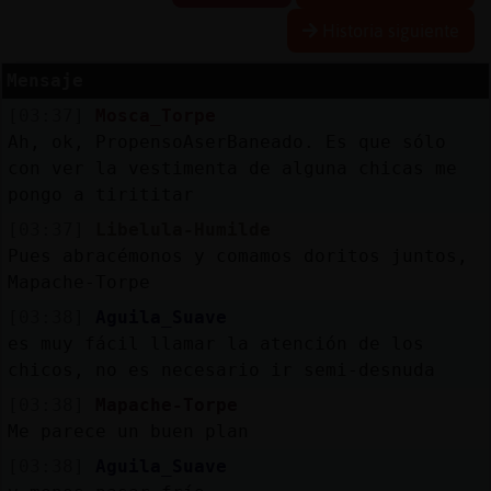
Historia siguiente
R
e
s
e
r
v
a
lia
s
r a
Mensaje
[03:37]
Mosca_Torpe
Ah, ok, PropensoAserBaneado. Es que sólo
A
c
tu
a
liz
r
o
n
tr
a
s
e
ñ
a
con ver la vestimenta de alguna chicas me
a
c
pongo a tirititar
[03:37]
Libelula-Humilde
Pues abracémonos y comamos doritos juntos,
A
c
tu
a
liz
a
ir
tu
a
Mapache-Torpe
r IP
[03:38]
Aguila_Suave
v
l
es muy fácil llamar la atención de los
chicos, no es necesario ir semi-desnuda
[03:38]
Mapache-Torpe
M
is
lo
g
s
Me parece un buen plan
b
[03:38]
Aguila_Suave