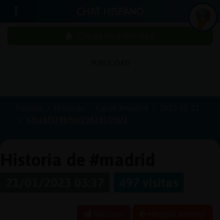
CHAT HISPANO
¡Chatea sin publicidad!
In
ic
ia
r
e
s
ió
n
PUBLICIDAD
s
Portada
Historias
Canal #madrid
2023-01-21
¡C
h
a
te
a
in
u
b
lic
id
a
d
63cc8f378b9602387d139bf1
s
p
!
Historia de #madrid
C
r
e
a
r
n
a
u
e
n
ta
21/01/2023 03:37
497 visitas
u
c
Reportar
Historia anterior