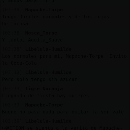
y menos pasar frío
[03:38]
Mapache-Torpe
M
is
r
o
s
Tengo Doritos normales y de los rojos
fo
bellacosa
[03:38]
Mosca_Torpe
Y tanto, Aguila_Suave
R
e
g
s
r
a
r
n
a
n
a
[03:38]
Libelula-Humilde
Los normales para mi, Mapache-Torpe. Invito
la Coca-Cola
[03:38]
Libelula-Humilde
Pero solo tengo sin azucar
[03:39]
Tigre-Naranja
Llegando de fiesta hay mujeres
[03:39]
Mapache-Torpe
Bueno no pasa nada para quitar la ser vale
[03:39]
Libelula-Humilde
ACTION se sienta a la verita de Mapache-