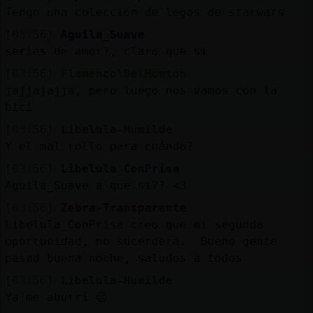
Tengo una colección de legos de starwars
[03:56]
Aguila_Suave
series de amor?, claro que si
[03:56]
Flamenco\DelMonton
jajjajajja, pero luego nos vamos con la
bici
[03:56]
Libelula-Humilde
Y el mal rollo para cuándo?
[03:56]
Libelula_ConPrisa
Aguila_Suave a que si?? <3
[03:56]
Zebra-Transparente
Libelula_ConPrisa creo que mi segunda
oportunidad, no sucerdera. Bueno gente
pasad buena noche, saludos a todos
[03:56]
Libelula-Humilde
Ya me aburrí 😐