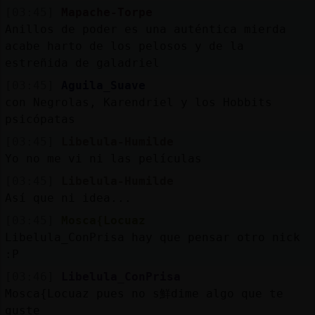
[03:45]
Mapache-Torpe
Anillos de poder es una auténtica mierda
acabe harto de los pelosos y de la
estreñida de galadriel
[03:45]
Aguila_Suave
con Negrolas, Karendriel y los Hobbits
psicópatas
[03:45]
Libelula-Humilde
Yo no me vi ni las películas
[03:45]
Libelula-Humilde
Así que ni idea...
[03:45]
Mosca{Locuaz
Libelula_ConPrisa hay que pensar otro nick
:P
[03:46]
Libelula_ConPrisa
Mosca{Locuaz pues no s鮮dime algo que te
guste