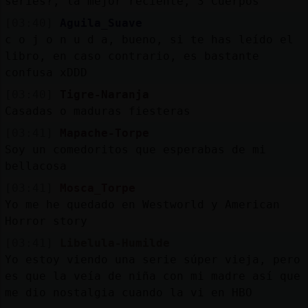
series?, la mejor reciente, 3 Cuerpos
[03:40]
Aguila_Suave
c o j o n u d a, bueno, si te has leído el
libro, en caso contrario, es bastante
confusa xDDD
[03:40]
Tigre-Naranja
Casadas o maduras fiesteras
[03:41]
Mapache-Torpe
Soy un comedoritos que esperabas de mi
bellacosa
[03:41]
Mosca_Torpe
Yo me he quedado en Westworld y American
Horror story
[03:41]
Libelula-Humilde
Yo estoy viendo una serie súper vieja, pero
es que la veía de niña con mi madre así que
me dio nostalgia cuando la vi en HBO