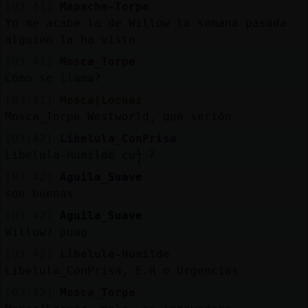
[03:41]
Mapache-Torpe
Yo me acabe la de Willow la semana pasada
alguien la ha visto
[03:41]
Mosca_Torpe
Cómo se llama?
[03:41]
Mosca{Locuaz
Mosca_Torpe Westworld, qué serión
[03:42]
Libelula_ConPrisa
Libelula-Humilde cuᬿ?
[03:42]
Aguila_Suave
son buenas
[03:42]
Aguila_Suave
Willow? puag
[03:42]
Libelula-Humilde
Libelula_ConPrisa, E.R o Urgencias
[03:42]
Mosca_Torpe