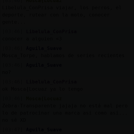
[03:46]
Mosca{Locuaz
Libelula_ConPrisa viajar, los perros, el
deporte, rutear con la moto, conocer
gente...
[03:46]
Libelula_ConPrisa
conocer a alguien <3
[03:46]
Aguila_Suave
Mosca_Torpe, hablamos de series recientes
[03:46]
Aguila_Suave
no?
[03:46]
Libelula_ConPrisa
ok Mosca{Locuaz ya lo tengo
[03:46]
Mosca{Locuaz
Zebra-Transparente jajaja no está mal pero
lo de patrocinar una marca así como así...
no sé XD
[03:47]
Aguila_Suave