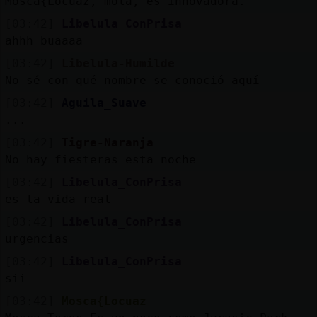
Mosca{Locuaz, mola, es innovadora.
[03:42]
Libelula_ConPrisa
ahhh buaaaa
[03:42]
Libelula-Humilde
No sé con qué nombre se conoció aquí
[03:42]
Aguila_Suave
...
[03:42]
Tigre-Naranja
No hay fiesteras esta noche
[03:42]
Libelula_ConPrisa
es la vida real
[03:42]
Libelula_ConPrisa
urgencias
[03:42]
Libelula_ConPrisa
sii
[03:42]
Mosca{Locuaz