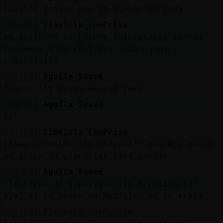
Finales tensos que no acaban en nada
[03:51]
Libelula_ConPrisa
en serio no os parece interesante cuando
entremos a la cᲣel las tᣴicas para
sobrevivir?
[03:51]
Aguila_Suave
fueron los reyes de ese tema
[03:51]
Aguila_Suave
lol
[03:52]
Libelula_ConPrisa
Flamenco\DelMonton oleeeee!! podr�os hacer
un grupo de gimnastas para quedar
[03:52]
Aguila_Suave
"Técnicas de supervivencia presidiaria",
oye, si lo ponen en Netflix, me lo trago
[03:52]
Flamenco\DelMonton