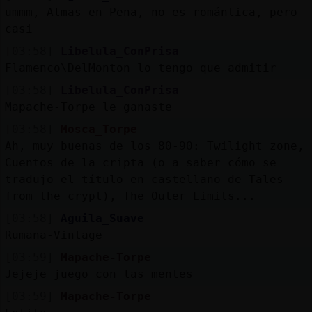
ummm, Almas en Pena, no es romántica, pero
casi
[03:58]
Libelula_ConPrisa
Flamenco\DelMonton lo tengo que admitir
[03:58]
Libelula_ConPrisa
Mapache-Torpe le ganaste
[03:58]
Mosca_Torpe
Ah, muy buenas de los 80-90: Twilight zone,
Cuentos de la cripta (o a saber cómo se
tradujo el título en castellano de Tales
from the crypt), The Outer Limits...
[03:58]
Aguila_Suave
Rumana-Vintage
[03:59]
Mapache-Torpe
Jejeje juego con las mentes
[03:59]
Mapache-Torpe