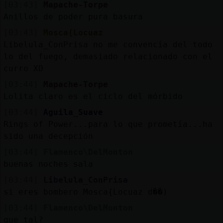
[03:43]
Mapache-Torpe
Anillos de poder pura basura
[03:43]
Mosca{Locuaz
Libelula_ConPrisa no me convencía del todo
lo del fuego, demasiado relacionado con el
curro XD
[03:44]
Mapache-Torpe
Lolita claro es el ciclo del mórbido
[03:44]
Aguila_Suave
Rings of Power...para lo que prometía...ha
sido una decepción
[03:44]
Flamenco\DelMonton
buenas noches sala
[03:44]
Libelula_ConPrisa
si eres bombero Mosca{Locuaz d��)
[03:44]
Flamenco\DelMonton
que tal?