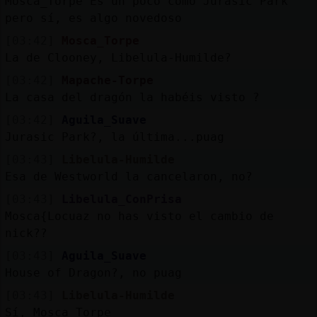
Mosca_Torpe Es un poco como Jurasic Park
pero sí, es algo novedoso
[03:42]
Mosca_Torpe
La de Clooney, Libelula-Humilde?
[03:42]
Mapache-Torpe
La casa del dragón la habéis visto ?
[03:42]
Aguila_Suave
Jurasic Park?, la última...puag
[03:43]
Libelula-Humilde
Esa de Westworld la cancelaron, no?
[03:43]
Libelula_ConPrisa
Mosca{Locuaz no has visto el cambio de
nick??
[03:43]
Aguila_Suave
House of Dragon?, no puag
[03:43]
Libelula-Humilde
Sí, Mosca_Torpe