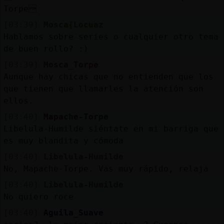
Torpe
[03:39]
Mosca{Locuaz
Hablamos sobre series o cualquier otro tema
de buen rollo? :)
[03:39]
Mosca_Torpe
Aunque hay chicas que no entienden que los
que tienen que llamarles la atención son
ellos.
[03:40]
Mapache-Torpe
Libelula-Humilde siéntate en mi barriga que
es muy blandita y cómoda
[03:40]
Libelula-Humilde
No, Mapache-Torpe. Vas muy rápido, relaja
[03:40]
Libelula-Humilde
No quiero roce
[03:40]
Aguila_Suave