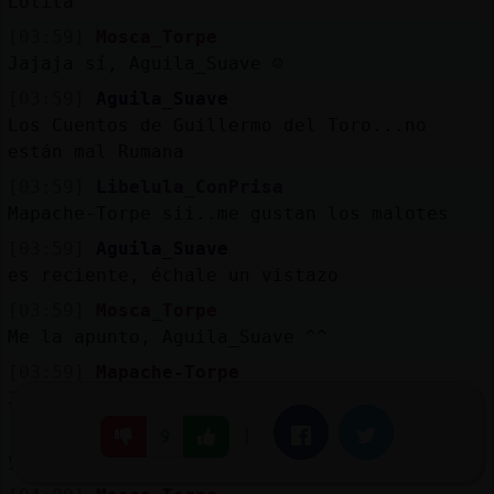
Lolita
[03:59]
Mosca_Torpe
Jajaja sí, Aguila_Suave ☺️
[03:59]
Aguila_Suave
Los Cuentos de Guillermo del Toro...no
están mal Rumana
[03:59]
Libelula_ConPrisa
Mapache-Torpe sii..me gustan los malotes
[03:59]
Aguila_Suave
es reciente, échale un vistazo
[03:59]
Mosca_Torpe
Me la apunto, Aguila_Suave ^^
[03:59]
Mapache-Torpe
Jajajaja pero soy gordo Lolita
[03:59]
Libelula_ConPrisa
|
Facebook
Twitter
9
ya aprenderᮠMapache-Torpe