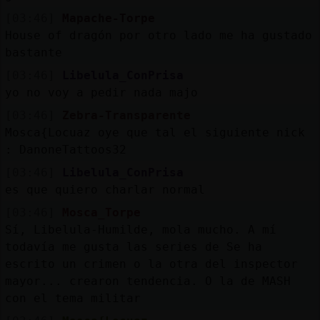
[03:46]
Mapache-Torpe
House of dragón por otro lado me ha gustado
bastante
[03:46]
Libelula_ConPrisa
yo no voy a pedir nada majo
[03:46]
Zebra-Transparente
Mosca{Locuaz oye que tal el siguiente nick
: DanoneTattoos32
[03:46]
Libelula_ConPrisa
es que quiero charlar normal
[03:46]
Mosca_Torpe
Sí, Libelula-Humilde, mola mucho. A mí
todavía me gusta las series de Se ha
escrito un crimen o la otra del inspector
mayor... crearon tendencia. O la de MASH
con el tema militar