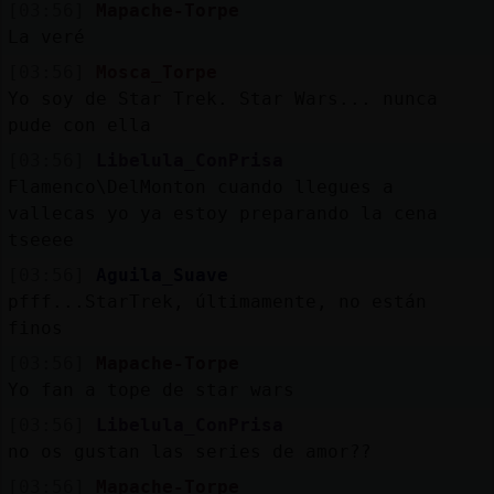
[03:56]
Mapache-Torpe
La veré
[03:56]
Mosca_Torpe
Yo soy de Star Trek. Star Wars... nunca
pude con ella
[03:56]
Libelula_ConPrisa
Flamenco\DelMonton cuando llegues a
vallecas yo ya estoy preparando la cena
tseeee
[03:56]
Aguila_Suave
pfff...StarTrek, últimamente, no están
finos
[03:56]
Mapache-Torpe
Yo fan a tope de star wars
[03:56]
Libelula_ConPrisa
no os gustan las series de amor??
[03:56]
Mapache-Torpe