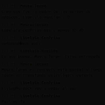
[03:44]
Mosca_Torpe
Creo que fue la madre de las series de
médicos, Libelula-Humilde :-D
[03:44]
Mosca{Locuaz
Libelula_ConPrisa más o menos XD XD
[03:44]
Libelula_ConPrisa
qu頰esad�mos sois
[03:44]
Libelula-Humilde
Es muy buena, Mosca_Torpe. Estoy entregada
[03:44]
Mosca{Locuaz
Mosca_Torpe el concepto está genial y luego
tiene un transfondo psicológico potente
[03:44]
Libelula_ConPrisa
FlyingMurdock voy a pedir el var
[03:44]
Libelula_ConPrisa
Raul porfa