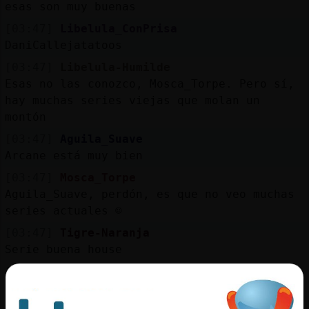
esas son muy buenas
[03:47]
Libelula_ConPrisa
DaniCallejatatoos
[03:47]
Libelula-Humilde
Esas no las conozco, Mosca_Torpe. Pero sí,
hay muchas series viejas que molan un
montón
[03:47]
Aguila_Suave
Arcane está muy bien
[03:47]
Mosca_Torpe
Aguila_Suave, perdón, es que no veo muchas
series actuales ☺️
[03:47]
Tigre-Naranja
Serie buena house
[03:47]
Mosca{Locuaz
Libelula_ConPrisa Calleja? El rollo
aventurero es genial pero un poco viejuno