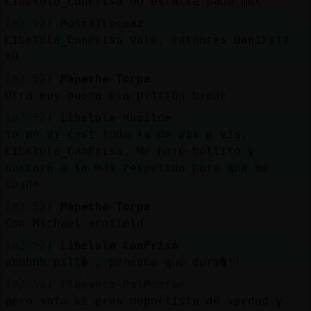
Libelula_ConPrisa no estaria nada mal
[03:52]
Mosca{Locuaz
Libelula_ConPrisa vale, entonces DaniFit?
XD
[03:52]
Mapache-Torpe
Otra muy buena era prisión break
[03:52]
Libelula-Humilde
Yo me vi casi toda la de vis a vis,
Libelula_ConPrisa. Me haré bollito y
buscaré a la más respetada para que me
cuide
[03:52]
Mapache-Torpe
Con Michael scofield
[03:52]
Libelula_ConPrisa
ahhhhh pill�...pensaba que dorm�!!
[03:52]
Flamenco\DelMonton
pero solo si eres deportista de verdad y