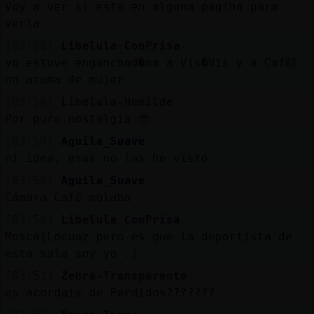
Voy a ver si esta en alguna página para
verla
[03:50]
Libelula_ConPrisa
yo estuve enganchad�ma a Vis�Vis y a Caf頣
on aroma de mujer
[03:50]
Libelula-Humilde
Por pura nostalgia 🥹
[03:50]
Aguila_Suave
ni idea, esas no las he visto
[03:50]
Aguila_Suave
Cámara Café molaba
[03:50]
Libelula_ConPrisa
Mosca{Locuaz pero es que la deportista de
esta sala soy yo :)
[03:51]
Zebra-Transparente
os acordais de Perdidos???????