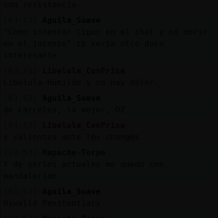
con resistencia
[03:53]
Aguila_Suave
"Como intentar ligar en el chat y no morir
en el intento" tb sería otro docu
interesante
[03:53]
Libelula_ConPrisa
Libelula-Humilde y no hay dolor..
[03:53]
Aguila_Suave
de cárceles, la mejor, OZ
[03:53]
Libelula_ConPrisa
y valientes ante l@s chung@s
[03:53]
Mapache-Torpe
Y de series actuales me quedo con
mandalorian
[03:53]
Aguila_Suave
Oswalld Penitentiary