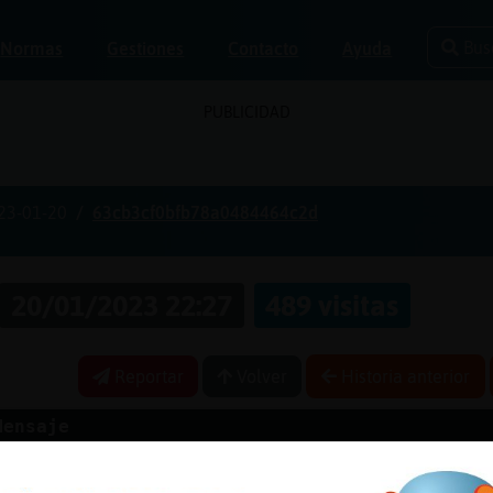
Bus
Normas
Gestiones
Contacto
Ayuda
PUBLICIDAD
23-01-20
63cb3cf0bfb78a0484464c2d
20/01/2023 22:27
489 visitas
Reportar
Volver
Historia anterior
Mensaje
Yo me despedía cuando me iba ?