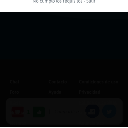
No cumplo los requisitos - Salir
Chat
Contacto
Condiciones de uso
Foro
Ayuda
Privacidad
Blogs
Política de cookies
|
Compartir en:
Facebook
Twitter
1
Noticias
Soporte
Normas
Anunciantes