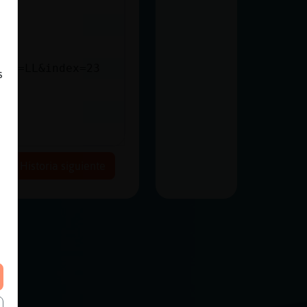
ist=LL&index=23
s
Historia siguiente