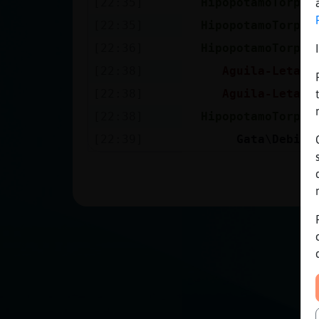
[22:35]
HipopotamoTorpe
Mis blogs
[22:35]
HipopotamoTorpe
[22:36]
HipopotamoTorpe
Mis foros
[22:38]
Aguila-Letal
[22:38]
Aguila-Letal
[22:38]
HipopotamoTorpe
Registrar
[22:39]
Gata\Debil
un canal
Más
gestiones