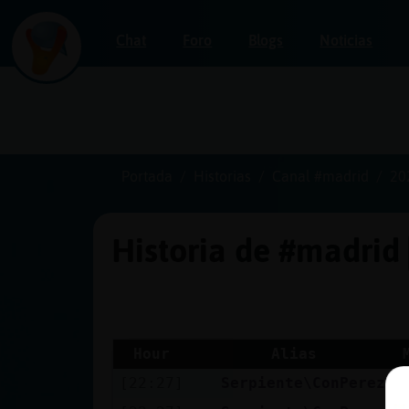
Chat
Foro
Blogs
Noticias
Iniciar
sesión
Portada
Historias
Canal #madrid
20
Historia de #madrid
¡Chatea
sin
publicidad!
Hour
Alias
[22:27]
Serpiente\ConPereza
Crear
una