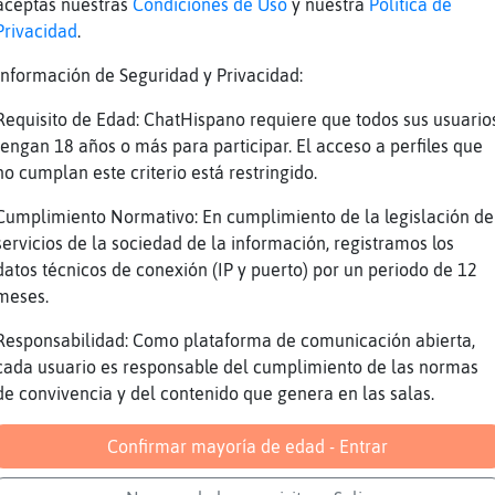
maduro busca joven
aceptas nuestras
Condiciones de Uso
y nuestra
Política de
Privacidad
.
crismad3: hola
joven para maduro?
Información de Seguridad y Privacidad:
https://www.youtube.com/watch?v=g0xCU1Avffo&l
Requisito de Edad: ChatHispano requiere que todos sus usuario
toma ya!
tengan 18 años o más para participar. El acceso a perfiles que
no cumplan este criterio está restringido.
chicas para maduro???
Luis te han echado?
Cumplimiento Normativo: En cumplimiento de la legislación de
servicios de la sociedad de la información, registramos los
Reportar
Volver
Historia anterior
datos técnicos de conexión (IP y puerto) por un periodo de 12
meses.
Responsabilidad: Como plataforma de comunicación abierta,
cada usuario es responsable del cumplimiento de las normas
de convivencia y del contenido que genera en las salas.
Confirmar mayoría de edad - Entrar