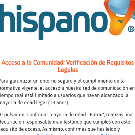
Ah ok
Marcho
Starling <3
buenas noches.
Más o menos si
jovenes para maduro?
[shula] me das un beso de buenas noches?
Acceso a la Comunidad: Verificación de Requisitos
Pufff la lías seguro
Legales
Joer de verdad
Para garantizar un entorno seguro y el cumplimiento de la
Luis!!
normativa vigente, el acceso a nuestra red de comunicación en
tiempo real está limitado a usuarios que hayan alcanzado la
que dices Luisito
mayoría de edad legal (18 años).
q ha hecho dani alves aparte de ser subnormal
Al pulsar en 'Confirmar mayoría de edad - Entrar', realizas una
joven???
declaración responsable manifestando que cumples con este
legazpiJOVEN: buenas
requisito de acceso. Asimismo, confirmas que has leído y