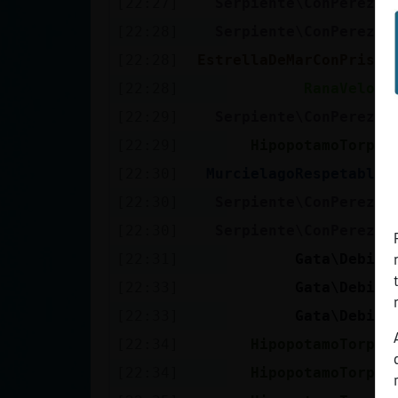
[22:27]
Serpiente\ConPereza
cuenta
[22:28]
Serpiente\ConPereza
[22:28]
EstrellaDeMarConPrisa
[22:28]
RanaVeloz
Reservar
[22:29]
Serpiente\ConPereza
alias
[22:29]
HipopotamoTorpe
[22:30]
MurcielagoRespetable
Actualizar
[22:30]
Serpiente\ConPereza
contraseña
[22:30]
Serpiente\ConPereza
[22:31]
Gata\Debil
[22:33]
Gata\Debil
Actualizar
[22:33]
Gata\Debil
IP virtual
[22:34]
HipopotamoTorpe
[22:34]
HipopotamoTorpe