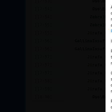
[17:53]
Oso\Eno
Mis blogs
[17:54]
Oso\Eno
[17:54]
Zebra}Le
Mis foros
[17:55]
Zebra}Le
[17:55]
Jirafa_Le
[17:56]
GallinaInsufri
Registrar
[17:56]
GallinaInsufri
un canal
[17:57]
Jirafa_Le
[17:57]
Jirafa_Le
[17:57]
Jirafa_Le
Más
[17:58]
Jirafa_Le
gestiones
[17:59]
Jirafa_Le
[18:00]
Oso\Eno