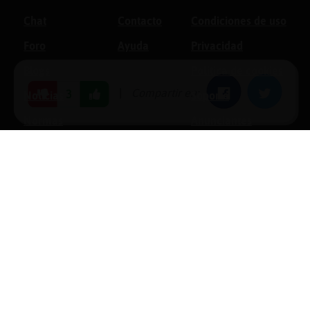
Chat
Contacto
Condiciones de uso
Foro
Ayuda
Privacidad
Blogs
Política de cookies
|
Compartir en:
Facebook
Twitter
3
Noticias
Soporte
Normas
Anunciantes
Estadísticas
Historias
Tu foro gratis