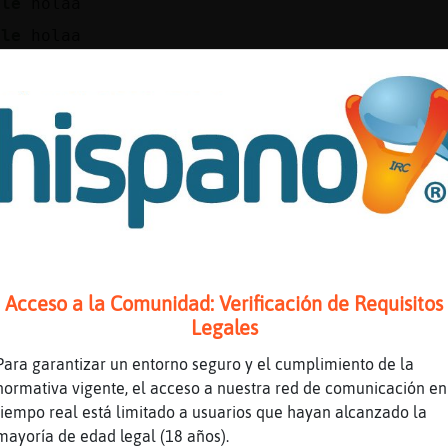
ble
holaa
ble
holaa
lde
Buenas tardes
isa
Buenas tardes
ble
hola
ial
Hola :)
rme
que es un poco qu鿠
rme
un poco bo/bo
nte
buenas tardes
rme
֟�
Acceso a la Comunidad: Verificación de Requisitos
rme
se ha llenado de anuncios en menos de un 
Legales
tal
Hola
Para garantizar un entorno seguro y el cumplimiento de la
ble
holaa
normativa vigente, el acceso a nuestra red de comunicación en
tiempo real está limitado a usuarios que hayan alcanzado la
paz
Buenas tardes
mayoría de edad legal (18 años).