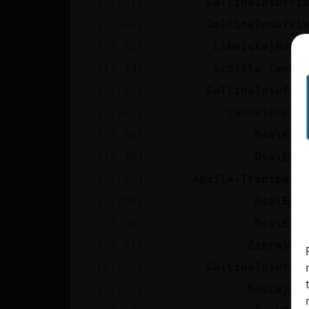
[17:37]
GallinaInsufri
cuenta
[17:42]
GallinaInsufri
[17:42]
Libelula}Humi
[17:44]
Ardilla_ConPr
Reservar
[17:46]
GallinaInsufri
alias
[17:47]
Cabra}Espec
[17:48]
Oso\Eno
Actualizar
[17:49]
Oso\Eno
contraseña
[17:49]
Aguila-Transpare
[17:50]
Oso\Eno
[17:50]
Oso\Eno
Actualizar
[17:51]
Zebra}Le
IP virtual
[17:52]
GallinaInsufri
[17:52]
Mosca}Ra