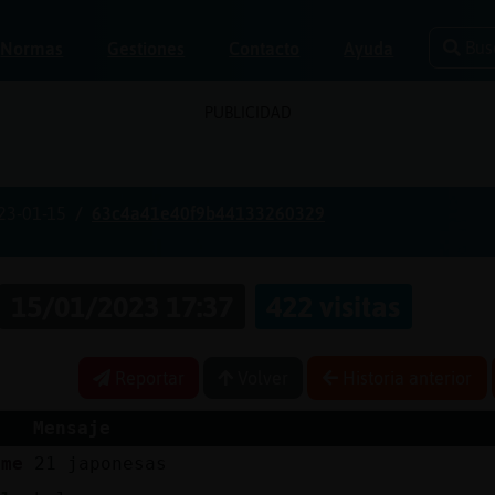
Bus
Normas
Gestiones
Contacto
Ayuda
PUBLICIDAD
23-01-15
63c4a41e40f9b44133260329
15/01/2023 17:37
422 visitas
Reportar
Volver
Historia anterior
Mensaje
rme
21 japonesas