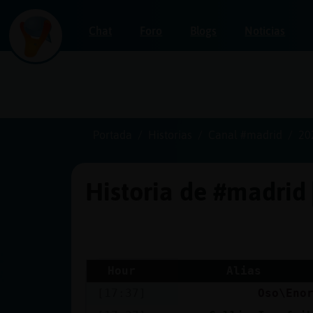
Chat
Foro
Blogs
Noticias
Iniciar
sesión
Portada
Historias
Canal #madrid
20
Historia de #madrid
¡Chatea
sin
publicidad!
Hour
Alias
[17:37]
Oso\Eno
Crear
una