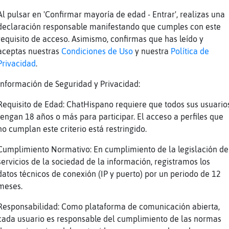
rme
contar gamusinos, YourFurToy
Al pulsar en 'Confirmar mayoría de edad - Entrar', realizas una
rme
xDDD
declaración responsable manifestando que cumples con este
tal
Holaaa
requisito de acceso. Asimismo, confirmas que has leído y
tal
Sip
aceptas nuestras
Condiciones de Uso
y nuestra
Política de
Privacidad
.
tal
Buenas tardes se񯲥s
ble
Telegrama
Información de Seguridad y Privacidad:
ble
GallinaInsufribleH
Requisito de Edad: ChatHispano requiere que todos sus usuario
tal
hola a los que entran
tengan 18 años o más para participar. El acceso a perfiles que
no cumplan este criterio está restringido.
tal
esto estᠭuy parado
tal
me centro en el futbol
Cumplimiento Normativo: En cumplimiento de la legislación de
servicios de la sociedad de la información, registramos los
tal
estupefacta expl�te
datos técnicos de conexión (IP y puerto) por un periodo de 12
tal
policia guapo al ignore
meses.
rme
ACTION se congela
Responsabilidad: Como plataforma de comunicación abierta,
cada usuario es responsable del cumplimiento de las normas
Reportar
Volver
Historia anterior