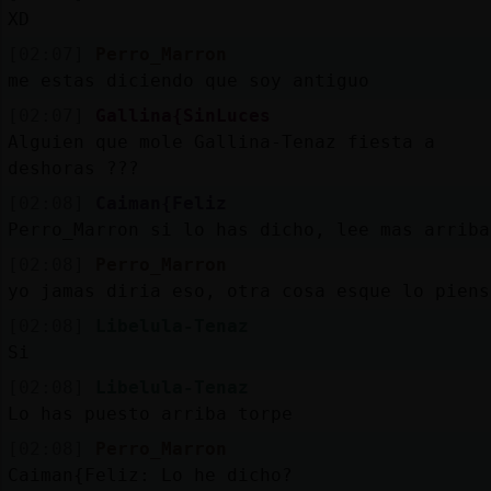
XD
[02:07]
Perro_Marron
me estas diciendo que soy antiguo
[02:07]
Gallina{SinLuces
Alguien que mole Gallina-Tenaz fiesta a
deshoras ???
[02:08]
Caiman{Feliz
Perro_Marron si lo has dicho, lee mas arriba
[02:08]
Perro_Marron
yo jamas diria eso, otra cosa esque lo piens
[02:08]
Libelula-Tenaz
Si
[02:08]
Libelula-Tenaz
Lo has puesto arriba torpe
[02:08]
Perro_Marron
Caiman{Feliz: Lo he dicho?