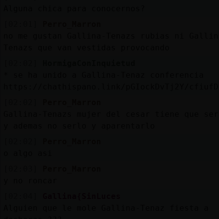
Alguna chica para conocernos?
[02:01]
Perro_Marron
no me gustan Gallina-Tenazs rubias ni Gallin
Tenazs que van vestidas provocando
[02:02]
HormigaConInquietud
* se ha unido a Gallina-Tenaz conferencia
https://chathispano.link/pGIockDvTj2Y/cfiufD
[02:02]
Perro_Marron
Gallina-Tenazs mujer del cesar tiene que ser
y ademas no serlo y aparentarlo
[02:02]
Perro_Marron
o algo asi
[02:03]
Perro_Marron
y no roncar
[02:04]
Gallina{SinLuces
Alguien que le mole Gallina-Tenaz fiesta a