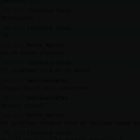
deshoras ???
[02:04]
Libelula-Tenaz
Provocando
[02:04]
Libelula-Tenaz
XD
[02:05]
Perro_Marron
no es bueno provocar,
[02:05]
Libelula-Tenaz
El problema está en tu mente
[02:05]
Gallina\Veloz
Alguna mujer para conocernos
[02:06]
Gallina\Veloz
Alguna chica?
[02:06]
Perro_Marron
el problema siempre esta en Gallina-Tenaz me
[02:06]
Libelula-Tenaz