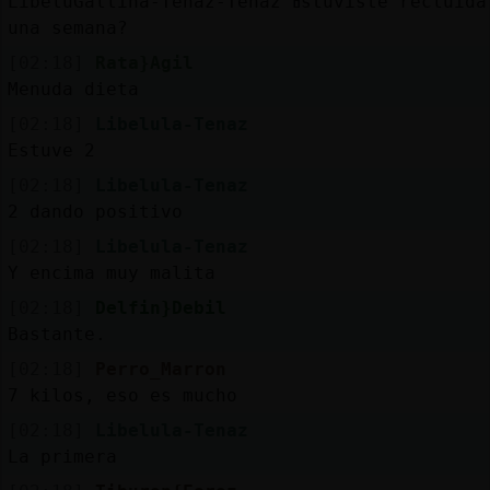
LibeluGallina-Tenaz-Tenaz ߥstuviste recluida
una semana?
[02:18]
Rata}Agil
Menuda dieta
[02:18]
Libelula-Tenaz
Estuve 2
[02:18]
Libelula-Tenaz
2 dando positivo
[02:18]
Libelula-Tenaz
Y encima muy malita
[02:18]
Delfin}Debil
Bastante.
[02:18]
Perro_Marron
7 kilos, eso es mucho
[02:18]
Libelula-Tenaz
La primera