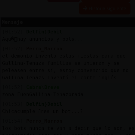
R
e
s
e
r
v
r
l
ia
s
Historia siguiente
a
a
Mensaje
[01:52]
Delfin}Debil
A
c
t
u
a
l
a
r
o
n
t
r
a
s
e
ñ
a
Aqu�󬯠hay anuncios y bots...
iz
c
[01:52]
Perro_Marron
el demonio invento estas fiestas para que
Gallina-Tenazs familias se unieran y se
A
c
t
u
a
l
iz
a
P
ir
t
u
a
l
peleasen entre sí, estoy convencido que no
Gallina-Tenazs inventó el corte inglés
r I
v
[01:52]
Cabra\Breve
zona FuenGallina-Tenazbrada
[01:53]
Delfin}Debil
M
is
lo
g
s
Chicacumple ߥres un bot...?
b
[01:54]
Perro_Marron
los bots nunca te van a decir que lo son, es