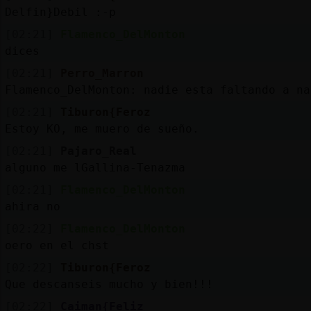
Delfin}Debil :-p
[02:21]
Flamenco_DelMonton
dices
[02:21]
Perro_Marron
Flamenco_DelMonton: nadie esta faltando a na
[02:21]
Tiburon{Feroz
Estoy KO, me muero de sueño.
[02:21]
Pajaro_Real
alguno me lGallina-Tenazma
[02:21]
Flamenco_DelMonton
ahira no
[02:22]
Flamenco_DelMonton
oero en el chst
[02:22]
Tiburon{Feroz
Que descanseis mucho y bien!!!
[02:22]
Caiman{Feliz