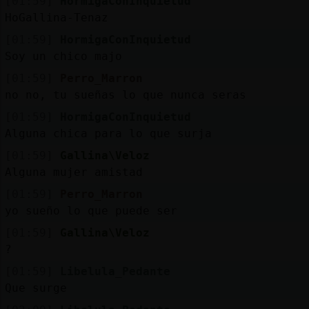
[01:59]
HormigaConInquietud
HoGallina-Tenaz
[01:59]
HormigaConInquietud
Soy un chico majo
[01:59]
Perro_Marron
no no, tu sueñas lo que nunca seras
[01:59]
HormigaConInquietud
Alguna chica para lo que surja
[01:59]
Gallina\Veloz
Alguna mujer amistad
[01:59]
Perro_Marron
yo sueño lo que puede ser
[01:59]
Gallina\Veloz
?
[01:59]
Libelula_Pedante
Que surge