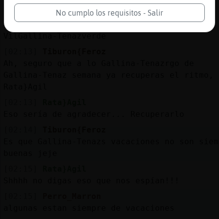
?
No cumplo los requisitos - Salir
[02:13]
Gallina-Tenaz
VilGallina-Tenazverde
[02:13]
Tiburon{Feroz
Ah, seguro que a lo Gallina-Tenazrgo de
Gallina-Tenaz semana ya recuperas el ritmo,
Rata}Agil
[02:13]
Rata}Agil
Eso sería de agradecer... Recuperarlo
[02:14]
Tiburon{Feroz
Es que Gallina-Tenazs vacaciones no son siem
buenas jeje
[02:15]
Rata}Agil
Shhhh no digas eso que nos espían!!!
[02:15]
Perro_Marron
algunas estan siempre de vacaciones