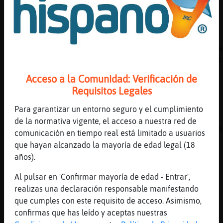
he dicho lo que pensaba, pero a lo mejor no
digo lo que pienso en todo momento
[02:12]
Tiburon{Feroz
Rata}Agil, me acabo de tomar una respidina a
ver si puedo dormir algo esta noche. Qué tal
tú?
Acceso a la Comunidad: Verificación de
[02:12]
Rata}Agil
Requisitos Legales
Tiburon{Feroz ánimo con esa congestión
Para garantizar un entorno seguro y el cumplimiento
[02:12]
Libelula-Tenaz
de la normativa vigente, el acceso a nuestra red de
A mi el COVID me ha dado asco a Gallina-Tena
comunicación en tiempo real está limitado a usuarios
comida
que hayan alcanzado la mayoría de edad legal (18
[02:12]
Perro_Marron
años).
igual lo que pienso en todo momento es peor
Al pulsar en 'Confirmar mayoría de edad - Entrar',
[02:12]
Rata}Agil
realizas una declaración responsable manifestando
Tiburon{Feroz pues me he despertado ahora...
que cumples con este requisito de acceso. Asimismo,
Gran error
confirmas que has leído y aceptas nuestras