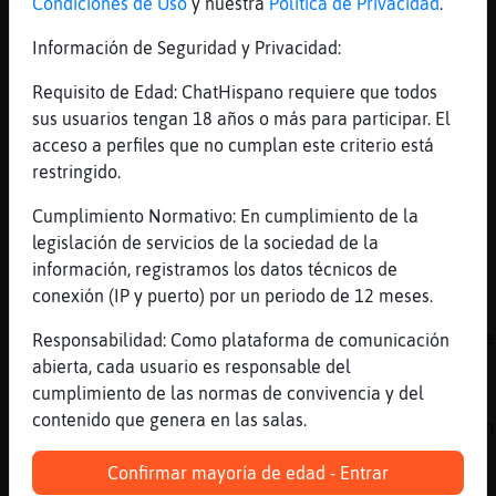
[02:12]
Tiburon{Feroz
Condiciones de Uso
y nuestra
Política de Privacidad
.
Debe ser algo de alergia también.
Información de Seguridad y Privacidad:
[02:12]
Tiburon{Feroz
Rata}Agil, y eso???
Requisito de Edad: ChatHispano requiere que todos
sus usuarios tengan 18 años o más para participar. El
[02:12]
Perro_Marron
acceso a perfiles que no cumplan este criterio está
a ver si os vais todas a dormir
restringido.
[02:13]
HormigaConInquietud
Trans
Cumplimiento Normativo: En cumplimiento de la
legislación de servicios de la sociedad de la
[02:13]
HormigaConInquietud
información, registramos los datos técnicos de
En madrid
conexión (IP y puerto) por un periodo de 12 meses.
[02:13]
Tiburon{Feroz
LibeluGallina-Tenaz-Tenaz, a toda Gallina-Te
Responsabilidad: Como plataforma de comunicación
comida?????
abierta, cada usuario es responsable del
cumplimiento de las normas de convivencia y del
[02:13]
Rata}Agil
contenido que genera en las salas.
Desajustes con el sueño debido a Gallina-Ten
vacaciones Tiburon{Feroz
Confirmar mayoría de edad - Entrar
[02:13]
HormigaConInquietud