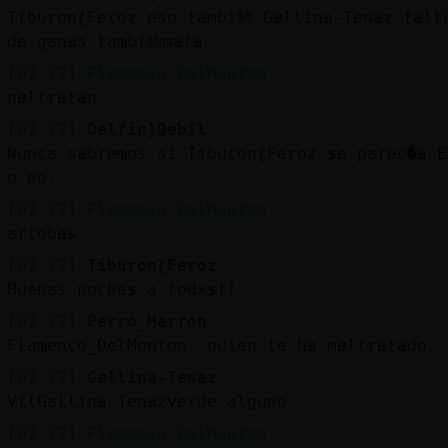
Tiburon{Feroz eso tambi鮬 Gallina-Tenaz falt
de ganas tambi鮠mata
[02:22]
Flamenco_DelMonton
naltratan
[02:22]
Delfin}Debil
Nunca sabremos si Tiburon{Feroz se parec�a E
o no.
[02:22]
Flamenco_DelMonton
arrobas
[02:22]
Tiburon{Feroz
Buenas noches a todxs!!
[02:22]
Perro_Marron
Flamenco_DelMonton: quien te ha maltratado
[02:22]
Gallina-Tenaz
VilGallina-Tenazverde alguno
[02:22]
Flamenco_DelMonton