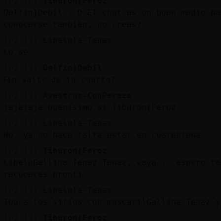
[02:18]
Tiburon{Feroz
Delfin}Debil :-D El chat es un buen medio pa
conocerse también, no crees?
[02:19]
Libelula-Tenaz
Lo sé
[02:19]
Delfin}Debil
ߓin salir de tu cuarto?
[02:19]
Avestruz-ConPereza
jajajaja buenisimo si Tiburon{Feroz
[02:19]
Libelula-Tenaz
No, ya no hace falta estar en cuarentena
[02:19]
Tiburon{Feroz
LibeluGallina-Tenaz-Tenaz, vaya... espero te
recuperes pronti
[02:19]
Libelula-Tenaz
Iba a los sitios con mascarilGallina-Tenaz y
[02:19]
Tiburon{Feroz