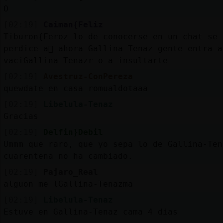
O
[02:19]
Caiman{Feliz
Tiburon{Feroz lo de conocerse en un chat se
perdi󠨡ce a񯳬 ahora Gallina-Tenaz gente entra a
vaciGallina-Tenazr o a insultarte
[02:19]
Avestruz-ConPereza
quewdate en casa romualdotaaa
[02:19]
Libelula-Tenaz
Gracias
[02:19]
Delfin}Debil
Ummm que raro, que yo sepa lo de Gallina-Ten
cuarentena no ha cambiado.
[02:19]
Pajaro_Real
alguon me lGallina-Tenazma
[02:19]
Libelula-Tenaz
Estuve en Gallina-Tenaz cama 4 dias