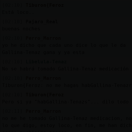
[02:10]
Tiburon{Feroz
Está loco..
[02:10]
Pajaro_Real
buenas noches
[02:10]
Perro_Marron
yo he dicho que cada uno dice lo que le da
Gallina-Tenaz gana y ya esta
[02:10]
Libelula-Tenaz
No se habrá tomado Gallina-Tenaz medicación
[02:10]
Perro_Marron
Tiburon{Feroz: no me hagas habGallina-Tenazr
[02:10]
Tiburon{Feroz
Pero si ya "habGallina-Tenazs"... dilo todo 
[02:11]
Perro_Marron
no me he tomado Gallina-Tenaz medicacion, no
lo que digo, estoy loco, en fin, me han dich