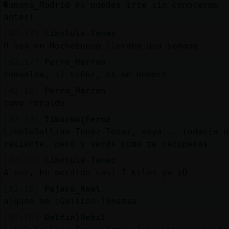
�umana_Madrid no puedes irte sin conocerme
antes!
[02:17]
Libelula-Tenaz
O sea en Nochebuena llevaba una semana
[02:17]
Perro_Marron
romualda, si señor, es un nombre
[02:18]
Perro_Marron
como ronaldo
[02:18]
Tiburon{Feroz
LibeluGallina-Tenaz-Tenaz, vaya... todavía e
reciente, pero y verás como te recuperas.
[02:18]
Libelula-Tenaz
A ver, he perdido casi 7 kilos ya xD
[02:18]
Pajaro_Real
alguno me lGallina-Tenazma
[02:18]
Delfin}Debil