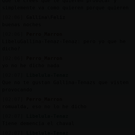
Que te crees que te quieren provocar y
simplemente va como quieren porque quieren
[02:06]
Gallina\Feliz
buenas noches
[02:06]
Perro_Marron
LibeluGallina-Tenaz-Tenaz: pero yo que he
dicho?
[02:06]
Perro_Marron
yo no he dicho nada
[02:07]
Libelula-Tenaz
Que no te gustan Gallina-Tenazs que visten
provocando
[02:07]
Perro_Marron
romualda, eso no lo he dicho
[02:07]
Libelula-Tenaz
Tiene demencia el chaval
[02:07]
Libelula-Tenaz