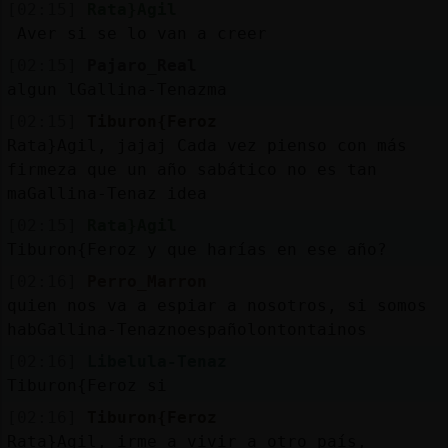
[02:15]
Rata}Agil
Aver si se lo van a creer
[02:15]
Pajaro_Real
algun lGallina-Tenazma
[02:15]
Tiburon{Feroz
Rata}Agil, jajaj Cada vez pienso con más
firmeza que un año sabático no es tan
maGallina-Tenaz idea
[02:15]
Rata}Agil
Tiburon{Feroz y que harías en ese año?
[02:16]
Perro_Marron
quien nos va a espiar a nosotros, si somos
habGallina-Tenaznoespañolontontainos
[02:16]
Libelula-Tenaz
Tiburon{Feroz si
[02:16]
Tiburon{Feroz
Rata}Agil, irme a vivir a otro país,