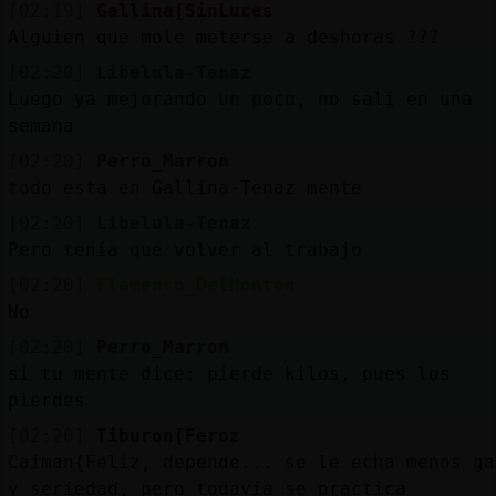
[02:19]
Gallina{SinLuces
Alguien que mole meterse a deshoras ???
[02:20]
Libelula-Tenaz
Luego ya mejorando un poco, no salí en una
semana
[02:20]
Perro_Marron
todo esta en Gallina-Tenaz mente
[02:20]
Libelula-Tenaz
Pero tenía que volver al trabajo
[02:20]
Flamenco_DelMonton
No
[02:20]
Perro_Marron
si tu mente dice: pierde kilos, pues los
pierdes
[02:20]
Tiburon{Feroz
Caiman{Feliz, depende... se le echa menos ga
y seriedad, pero todavía se practica