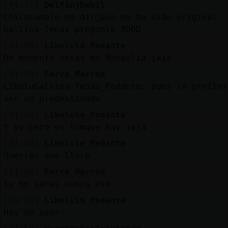
[01:57]
Delfin}Debil
Chicacumple no dir᳠que no ha sido original
Gallina-Tenaz pregunta XDDD
[01:58]
Libelula_Pedante
De momento estas en Mongolia jaja
[01:58]
Perro_Marron
LibeluGallina-Tenaz_Pedante: pues lo prefier
ser un predestinado
[01:58]
Libelula_Pedante
Y yo pero es lomque hay jaja
[01:58]
Libelula_Pedante
Querrás que llore
[01:58]
Perro_Marron
tu no seras nunca eso
[01:58]
Libelula_Pedante
Hay de peor