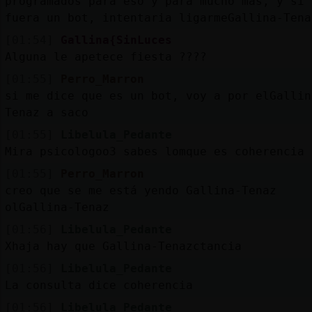
programados para eso y para mucho mas, y si
fuera un bot, intentaria ligarmeGallina-Tena
[01:54]
Gallina{SinLuces
Alguna le apetece fiesta ????
[01:55]
Perro_Marron
si me dice que es un bot, voy a por elGallin
Tenaz a saco
[01:55]
Libelula_Pedante
Mira psicologoo3 sabes lomque es coherencia
[01:55]
Perro_Marron
creo que se me está yendo Gallina-Tenaz
olGallina-Tenaz
[01:56]
Libelula_Pedante
Xhaja hay que Gallina-Tenazctancia
[01:56]
Libelula_Pedante
La consulta dice coherencia
[01:56]
Libelula_Pedante