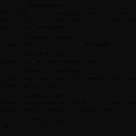
[02:08]
Tiburon{Feroz
Perro_Marron, lo has dicho. Has dicho que no
gustan Gallina-Tenazs rubias ni Gallina-Tena
que visten provocando
[02:08]
Libelula-Tenaz
Y más vale que recicles el pensamiento
[02:08]
Perro_Marron
pues no se me ha entendido bien
[02:08]
Avestruz-ConPereza
romualda porque eres tan hermosa y a Gallina
Tenaz vez tan dificil....
[02:09]
Libelula-Tenaz
Avestruz-ConPereza porque Gallina-Tenaz vida
pasa y pasa y te quiero a mi veraaaa
[02:09]
Libelula-Tenaz
XD