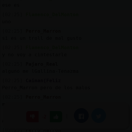
ese es
[02:25]
Flamenco_DelMonton
uno
[02:25]
Perro_Marron
si es un troll de mal gusto
[02:25]
Flamenco_DelMonton
y no voy a cintestarle
[02:25]
Pajaro_Real
alguno me lGallina-Tenazma
[02:25]
Caiman{Feliz
Perro_Marron pero de los malos
[02:25]
Perro_Marron
me hace gracia
[02:25]
Gallina{SinLuces
|
Facebook
Twitter
-2
Alguien le gusta meterse a deshoras ???
[02:25]
Perro_Marron