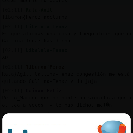
cosas muchisimo peores
[02:11]
Rata}Agil
Tiburon{Feroz nocturna!
[02:11]
Libelula-Tenaz
Es que afirmas una cosa y luego dices que no
Gallina-Tenaz has dicho
[02:11]
Libelula-Tenaz
XD
[02:11]
Tiburon{Feroz
Rata}Agil, Gallina-Tenaz congestión me está
quitando Gallina-Tenaz vida jaja
[02:11]
Caiman{Feliz
Perro_Marron que no hable no significa que n
os lea a veces, y lo has dicho, mel�n
[02:11]
Rata}Agil
Abajo los mocos
[02:12]
Perro_Marron