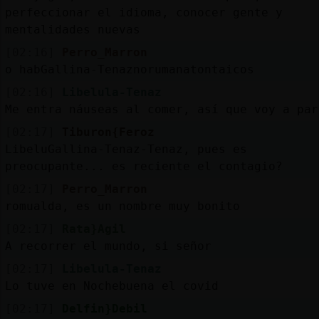
perfeccionar el idioma, conocer gente y
mentalidades nuevas
[02:16]
Perro_Marron
o habGallina-Tenaznorumanatontaicos
[02:16]
Libelula-Tenaz
Me entra náuseas al comer, así que voy a par
[02:17]
Tiburon{Feroz
LibeluGallina-Tenaz-Tenaz, pues es
preocupante... es reciente el contagio?
[02:17]
Perro_Marron
romualda, es un nombre muy bonito
[02:17]
Rata}Agil
A recorrer el mundo, si señor
[02:17]
Libelula-Tenaz
Lo tuve en Nochebuena el covid
[02:17]
Delfin}Debil