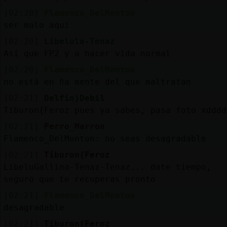
[02:20]
Flamenco_DelMonton
ser malo aqui
[02:20]
Libelula-Tenaz
Así que FP2 y a hacer vida normal
[02:20]
Flamenco_DelMonton
no está en ña mente del que maltratan
[02:21]
Delfin}Debil
Tiburon{Feroz pues ya sabes, pasa foto xdddd
[02:21]
Perro_Marron
Flamenco_DelMonton: no seas desagradable
[02:21]
Tiburon{Feroz
LibeluGallina-Tenaz-Tenaz... date tiempo,
seguro que te recuperas pronto
[02:21]
Flamenco_DelMonton
desagradable
[02:21]
Tiburon{Feroz