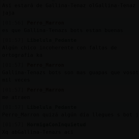
Así estará de Gallina-Tenaz olGallina-Tenaz
jaja
[01:56]
Perro_Marron
es que Gallina-Tenazs bots estan buenas
[01:57]
Libelula_Pedante
Algún chico incoherente con faltas de
ortografía ka
[01:57]
Perro_Marron
Gallina-Tenazs bots son mas guapas que vosot
mil veces
[01:57]
Perro_Marron
me atraen
[01:57]
Libelula_Pedante
Perro_Marron quizá algún día llegues s bot j
[01:57]
HormigaConInquietud
Xq abGallina-Tenazs aci