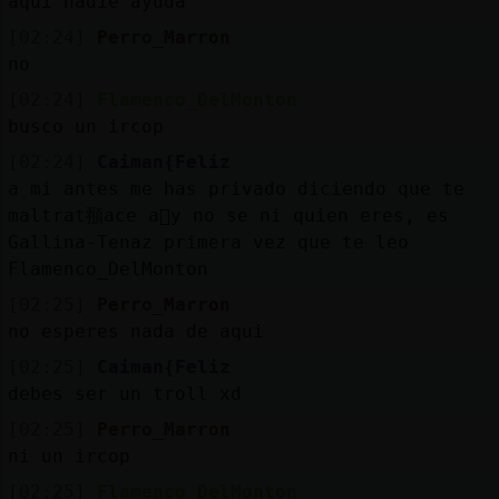
aqui nadie ayuda
[02:24]
Perro_Marron
no
[02:24]
Flamenco_DelMonton
busco un ircop
[02:24]
Caiman{Feliz
a mi antes me has privado diciendo que te
maltrat頨ace a񯳠y no se ni quien eres, es
Gallina-Tenaz primera vez que te leo
Flamenco_DelMonton
[02:25]
Perro_Marron
no esperes nada de aqui
[02:25]
Caiman{Feliz
debes ser un troll xd
[02:25]
Perro_Marron
ni un ircop
[02:25]
Flamenco_DelMonton