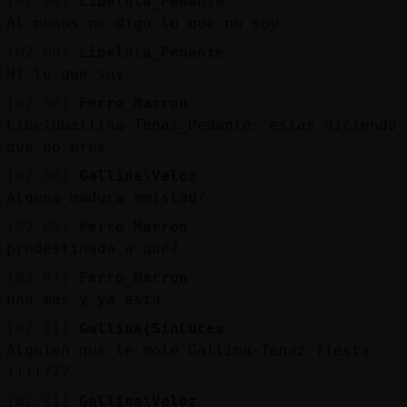
[02:00]
Libelula_Pedante
Al menos no digo lo que no soy
[02:00]
Libelula_Pedante
Ni lo que soy
[02:00]
Perro_Marron
LibeluGallina-Tenaz_Pedante: estas diciendo 
que no eres
[02:00]
Gallina\Veloz
Alguna madura amistad?
[02:00]
Perro_Marron
predestinada a qué?
[02:01]
Perro_Marron
una mas y ya esta
[02:01]
Gallina{SinLuces
Alguien que le mole Gallina-Tenaz fiesta
!!!!???
[02:01]
Gallina\Veloz