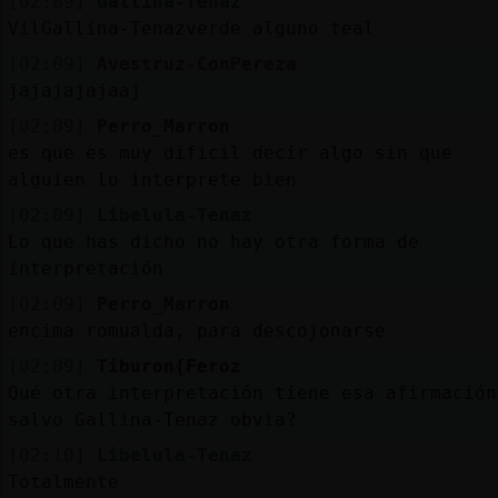
[02:09]
Gallina-Tenaz
VilGallina-Tenazverde alguno teal
[02:09]
Avestruz-ConPereza
jajajajajaaj
[02:09]
Perro_Marron
es que es muy dificil decir algo sin que
alguien lo interprete bien
[02:09]
Libelula-Tenaz
Lo que has dicho no hay otra forma de
interpretación
[02:09]
Perro_Marron
encima romualda, para descojonarse
[02:09]
Tiburon{Feroz
Qué otra interpretación tiene esa afirmación
salvo Gallina-Tenaz obvia?
[02:10]
Libelula-Tenaz
Totalmente