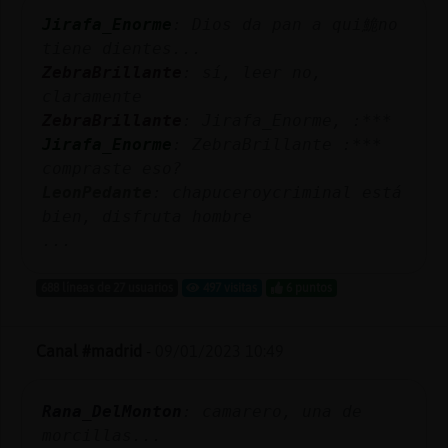
Mis
Jirafa_Enorme
: Dios da pan a qui鮠no
blogs
tiene dientes...
ZebraBrillante
: sí, leer no,
claramente
ZebraBrillante
: Jirafa_Enorme, :***
Mis
Jirafa_Enorme
: ZebraBrillante :***
foros
compraste eso?
LeonPedante
: chapuceroycriminal está
bien, disfruta hombre
Registr
...
un
canal
688 líneas de 27 usuarios
497 visitas
6 puntos
Canal #madrid
-
09/01/2023 10:49
Más
gestion
Rana_DelMonton
: camarero, una de
morcillas...