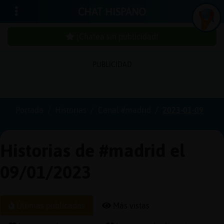
CHAT HISPANO
¡Chatea sin publicidad!
PUBLICIDAD
Iniciar
sesión
Portada
Historias
Canal #madrid
2023-01-09
¡Chatea
sin
Historias de #madrid el
publici
09/01/2023
Crear
Últimas publicadas
Más vistas
una
cuenta