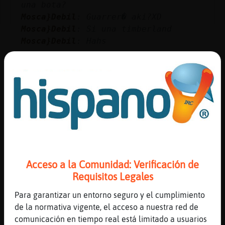
una bota?
Mosca}Debil
: Guarrer� aki?XD
Mosca}Debil
: Si una timberland
Mosca}Debil
: Hahs
...
31 líneas de 6 usuarios
460 visitas
-3 puntos
Canal #madrid
-
09/01/2023 09:51
Lobo-DelMonton
: y en verdad os
digo....
Hipopotamo{Elocuente
: JULS a poooto
Acceso a la Comunidad: Verificación de
currar! muchas vacaciones ten驳 xD
Requisitos Legales
LoboPaciente
: que es justo y
Para garantizar un entorno seguro y el cumplimiento
necesario
de la normativa vigente, el acceso a nuestra red de
Lobo-DelMonton
: pues hoy no es
comunicación en tiempo real está limitado a usuarios
festivo