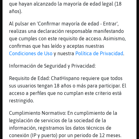
que hayan alcanzado la mayoría de edad legal (18
CobayaEnorme
: Hipopotamo{Elocuente:
años).
está malito.
...
Al pulsar en 'Confirmar mayoría de edad - Entrar',
realizas una declaración responsable manifestando
193 líneas de 11 usuarios
499 visitas
1 puntos
que cumples con este requisito de acceso. Asimismo,
confirmas que has leído y aceptas nuestras
Condiciones de Uso
y nuestra
Política de Privacidad
.
Canal #madrid
-
09/01/2023 09:32
Información de Seguridad y Privacidad:
Libelula\Insufrible
: Alguien serio,
Requisito de Edad: ChatHispano requiere que todos
real y discreto de Madrid que
sus usuarios tengan 18 años o más para participar. El
realmente busque un hombre para
acceso a perfiles que no cumplan este criterio está
ella, para una relación fija y
restringido.
continúa de algo más que solo sexo.
Por favor, gente decidida y con las
Cumplimiento Normativo: En cumplimiento de la
ideas claras.
legislación de servicios de la sociedad de la
Bufalo_Suave
: Natalia27 sólo
información, registramos los datos técnicos de
Coslada? jo
conexión (IP y puerto) por un periodo de 12 meses.