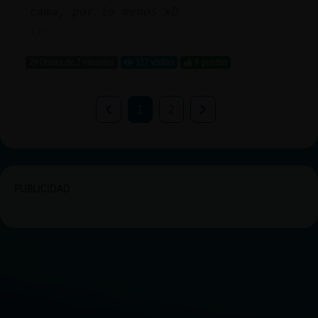
cama, por lo menos xD
...
29 líneas de 2 usuarios
517 visitas
8 puntos
1
2
PUBLICIDAD