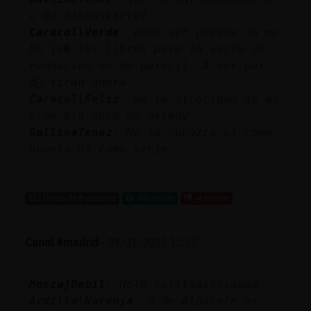
o de disgustarte?
Caracol\Verde
: debe ser porque no me
he le� los libros pero la serie de
Fundacion no me pareci󠭡l. A ver por
d󮤥 tiran ahora
Caracol\Feliz
: De la atrocidad qe an
echo ala obra de asimov
GallinaTenaz
: No la conozco ni como
novela ni como serie
...
122 líneas de 8 usuarios
445 visitas
-4 puntos
Canal #madrid
-
09/01/2023 10:17
Mosca}Debil
: Hola holitaassssaaaa
Ardilla\Naranja
: ߬a de Albacete es