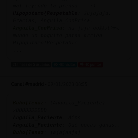
mal leyendo la prensa... :)
Hipopotamo{Respetable
: Jajajaja.
Gracias, Anguila_ConPrisa.
Anguila_ConPrisa
: na jaja qu頥stᠥl
mundo un poquito patas arriba
Hipopotamo{Respetable
...
21 líneas de 5 usuarios
485 visitas
-10 puntos
Canal #madrid
-
09/01/2023 08:55
Buho{Tenaz
: (Anguila_Paciente)
xDDDDDDDDDD
Anguila_Paciente
: Ains
Anguila_Paciente
: Qué pocas ganas..
Buho{Tenaz
: jajajaajaj