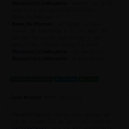
Mosquito}SinRespeto
: bueno, en qu頱
ued󠬡 fᢵla del porcino volador
Rana_DelMonton ?
Rana_DelMonton
: en nada, en que
viene la tormenta y el criador de
cerdos se quedó sin cerdo y sin
morcillas, luego viene lo otro
Mosquito}SinRespeto
: la secuela?
Mosquito}SinRespeto
: o precuela?
...
1528 líneas de 51 usuarios
534 visitas
1 puntos
Canal #madrid
-
09/01/2023 10:25
Caracol\Feliz
: Yo no veo series qe
la de fundaci󮠹a me mato pa siempre
GallinaTenaz
: que te mat󠤥 encantarte