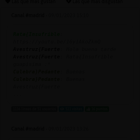
Las que más gustan
Las que más disgustan
Canal #madrid
-
09/01/2023 15:10
Reserva
Rata{Insufrible
:
alias
https://youtu.be/16y1AkoZkmQ
Avestruz{Fuerte
: Hola buena tarde
Avestruz{Fuerte
: Rata{Insufrible
Actuali
guapísima :*
contras
Culebra}Pedante
: Buenas
Culebra}Pedante
: Buenas
Avestruz{Fuerte
...
Actuali
IP
1116 líneas de 51 usuarios
511 visitas
16 puntos
virtual
Canal #madrid
-
09/01/2023 13:26