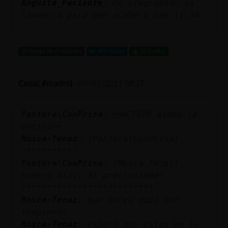
Anguila_Paciente
: He programado la
lavadora para que acabe a las 11.30
...
29 líneas de 4 usuarios
483 visitas
16 puntos
Canal #madrid
-
09/01/2023 08:37
Pantera\ConPrisa
: ACTION asoma la
patita
Mosca-Tenaz
: (Pantera\ConPrisa)
:**********
Pantera\ConPrisa
: [Mosca-Tenaz]
buenos días, mi preciosidad!
;*************************
Mosca-Tenaz
: que haces aqui tan
temprano?
Mosca-Tenaz
: espero que estes en la