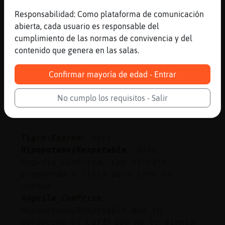
Zebra{SinRespeto
: hello people...
Responsabilidad: Como plataforma de comunicación
Bufalo_Suave
: Vera17 qué energía
abierta, cada usuario es responsable del
Mosquito\Azul
: Tigre{Debil: ¿qué me
cumplimiento de las normas de convivencia y del
trajeron los Reyes en tu casa?
contenido que genera en las salas.
...
Confirmar mayoría de edad - Entrar
73 líneas de 9 usuarios
478 visitas
-10 puntos
No cumplo los requisitos - Salir
Canal #madrid
-
09/01/2023 09:05
Tigre\Enorme
: hols
Hipopotamo{Respetable
: Bien,
Anguila_ConPrisa. Con el café
preparado y listo para leer la
prensa.
Anguila_ConPrisa
:
Hipopotamo{Respetable que te
aproveche el caf頹 que no te siente