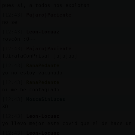
pues si, a todos nos explotan
[12:43]
Pajaro}Paciente
no se
[12:43]
Leon-Locuaz
roscón :O~~
[12:43]
Pajaro}Paciente
[JirafaConPrisa] jajajaaj
[12:43]
RanaPedante
yo no estoy vacunado
[12:43]
RanaPedante
ni me he contagiado
[12:43]
MoscaSinLuces
XD
[12:43]
Leon-Locuaz
yo llevo mejor este covid que el de hace un 
[12:43]
Leon-Locuaz