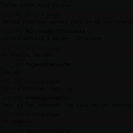
Mis
Ya os traje a la cocina
blogs
[12:34]
Grillo-Fugaz
Te has comprado muchas cositas en las rebaja
[12:34]
Murcielago{Eficiente
Mis
JirafaConPrisa a mandar, un placer
foros
[12:34]
Grillo-Fugaz
Os habéis, perdón
[12:34]
Pajaro}Paciente
Registr
pos no
un
[12:34]
Grillo-Fugaz
canal
JirafaConPrisa, cari ;)
[12:34]
Hormiga}Humilde
Pero ya han empezado las rebajas, un domingo
Más
[12:34]
Grillo-Fugaz
gestion
Yo tampoco
[12:34]
Pajaro}Paciente