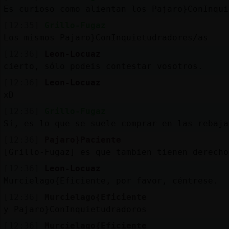
Es curioso como alientan los Pajaro}ConInqui
[12:35]
Grillo-Fugaz
Los mismos Pajaro}ConInquietudradores/as
[12:36]
Leon-Locuaz
cierto, sólo podeis contestar vosotros.
[12:36]
Leon-Locuaz
xD
[12:36]
Grillo-Fugaz
Sí, es lo que se suele comprar en las rebaja
[12:36]
Pajaro}Paciente
[Grillo-Fugaz] es que tambien tienen derecho
[12:36]
Leon-Locuaz
Murcielago{Eficiente, por favor, céntrese.
[12:36]
Murcielago{Eficiente
y Pajaro}ConInquietudradoros
[12:36]
Murcielago{Eficiente