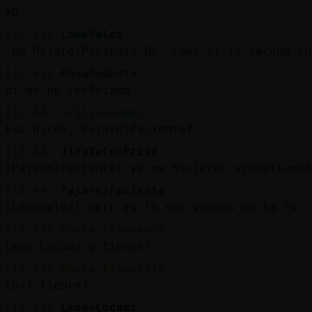
xD
[12:43]
LoboVeloz
.oO Pajaro}Paciente Oo. como si la vacuna fu
[12:43]
RanaPedante
ni me he resfriado
[12:44]
Grillo-Fugaz
Eso dicen, Pajaro}Paciente?
[12:44]
JirafaConPrisa
[Pajaro}Paciente] ya me hicieron videollamad
[12:44]
Pajaro}Paciente
[LoboVeloz] pero es lo que venden en la tv
[12:44]
Mosca_Elocuente
Leon-Locuaz q tienes?
[12:44]
Mosca_Elocuente
tos? fiebre?
[12:44]
Leon-Locuaz