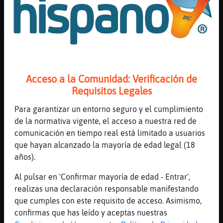
Mosca_Elocuente moon te busca
[12:40]
MoscaSinLuces
Ma񡮡 a trabajar todo el mundo xD
[12:40]
Delfin_Fuerte
Hola
Acceso a la Comunidad: Verificación de
[12:40]
Leon-Locuaz
Requisitos Legales
a mí no me dejan currar siendo covid xddd
[12:40]
Mosca_Elocuente
Para garantizar un entorno seguro y el cumplimiento
GrilloTorpe mira q lo dudo...
de la normativa vigente, el acceso a nuestra red de
comunicación en tiempo real está limitado a usuarios
[12:40]
Leon-Locuaz
que hayan alcanzado la mayoría de edad legal (18
ya no fui el viernes
años).
[12:40]
GrilloTorpe
si solo fueras covid...
Al pulsar en 'Confirmar mayoría de edad - Entrar',
realizas una declaración responsable manifestando
[12:40]
Leon-Locuaz
que cumples con este requisito de acceso. Asimismo,
xD
confirmas que has leído y aceptas nuestras
[12:40]
Leon-Locuaz