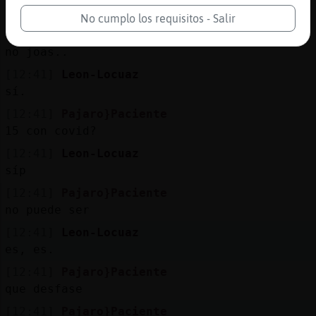
para no llevarse..
No cumplo los requisitos - Salir
[12:41]
Mosca_Elocuente
no joas..
[12:41]
Leon-Locuaz
sí.
[12:41]
Pajaro}Paciente
15 con covid?
[12:41]
Leon-Locuaz
síp
[12:41]
Pajaro}Paciente
no puede ser
[12:41]
Leon-Locuaz
es, es.
[12:41]
Pajaro}Paciente
que desfase
[12:41]
Pajaro}Paciente