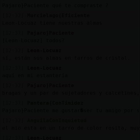
Pajaro}Paciente qué te compraste ?
[12:37]
Murcielago{Eficiente
Leon-Locuaz tiene nuestras almas
[12:37]
Pajaro}Paciente
[Leon-Locuaz] todos?
[12:37]
Leon-Locuaz
sí, están sus almas en tarros de cristal.
[12:37]
Leon-Locuaz
aquí en mi estantería
[12:37]
Pajaro}Paciente
bragas y un par de sujetadores y calcetines,
[12:37]
Pantera{ConTimidez
Pajaro}Paciente me gustar�ser tu amigo por s
[12:37]
AnguilaConInquietud
el mio esta en un tarro de color rosita, muy
[12:37]
Leon-Locuaz