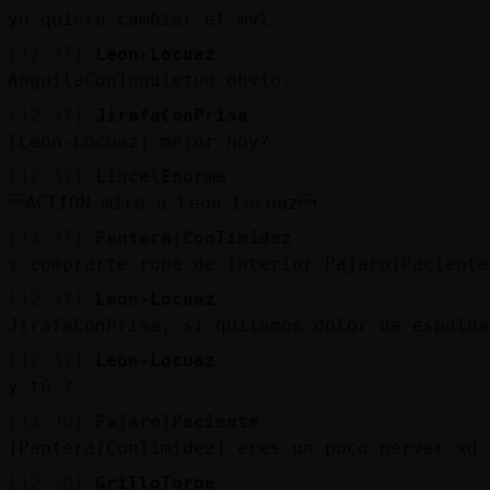
yo quiero cambiar el mvl
[12:37]
Leon-Locuaz
AnguilaConInquietud obvio.
[12:37]
JirafaConPrisa
[Leon-Locuaz] mejor hoy?
[12:37]
Lince\Enorme
ACTION mira a Leon-Locuaz
[12:37]
Pantera{ConTimidez
y comprarte ropa de interior Pajaro}Paciente
[12:37]
Leon-Locuaz
JirafaConPrisa, si quitamos dolor de espalda
[12:37]
Leon-Locuaz
y tú ?
[12:38]
Pajaro}Paciente
[Pantera{ConTimidez] eres un poco perver xd
[12:38]
GrilloTorpe