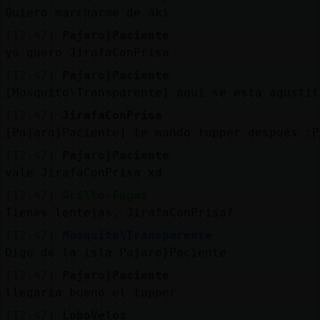
Quiero marcharme de áki
[12:47]
Pajaro}Paciente
yo quero JirafaConPrisa
[12:47]
Pajaro}Paciente
[Mosquito\Transparente] aqui se esta agustit
[12:47]
JirafaConPrisa
[Pajaro}Paciente] te mando tupper después :P
[12:47]
Pajaro}Paciente
vale JirafaConPrisa xd
[12:47]
Grillo-Fugaz
Tienes lentejas, JirafaConPrisa?
[12:47]
Mosquito\Transparente
Digo de la isla Pajaro}Paciente
[12:47]
Pajaro}Paciente
llegaria bueno el tupper
[12:47]
LoboVeloz