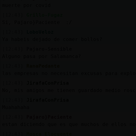
muerte por covid
[12:43]
Grillo-Fugaz
Sí, Pajaro}Paciente :/
[12:43]
LoboVeloz
Ya habeis dejado de comer bollos?
[12:43]
Pajaro-Sensible
Alguno pasa por Salamanca?
[12:43]
RanaPedante
las empresas no necesitan excusas para explo
[12:43]
JirafaConPrisa
No, mis amigos me tienen guardado medio rosc
[12:43]
JirafaConPrisa
Muahahaha
[12:43]
Pajaro}Paciente
estan diciendo que es que muchos de ellos no
[12:43]
Mosca_Elocuente