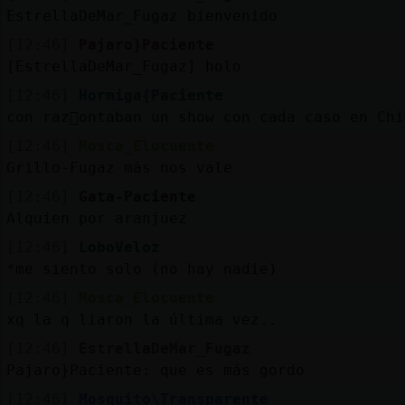
EstrellaDeMar_Fugaz bienvenido
[12:46]
Pajaro}Paciente
[EstrellaDeMar_Fugaz] holo
[12:46]
Hormiga{Paciente
con raz󮠭ontaban un show con cada caso en Chi
[12:46]
Mosca_Elocuente
Grillo-Fugaz más nos vale
[12:46]
Gata-Paciente
Alquien por aranjuez
[12:46]
LoboVeloz
*me siento solo (no hay nadie)
[12:46]
Mosca_Elocuente
xq la q liaron la última vez..
[12:46]
EstrellaDeMar_Fugaz
Pajaro}Paciente: que es más gordo
[12:46]
Mosquito\Transparente