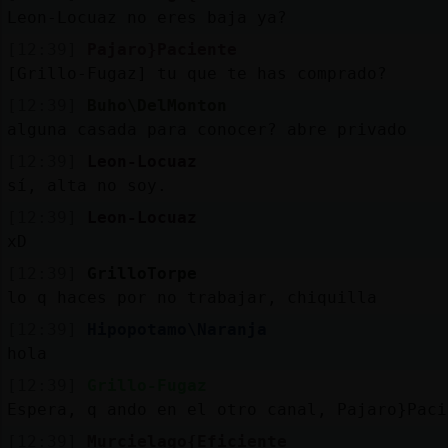
Leon-Locuaz no eres baja ya?
[12:39]
Pajaro}Paciente
[Grillo-Fugaz] tu que te has comprado?
[12:39]
Buho\DelMonton
alguna casada para conocer? abre privado
[12:39]
Leon-Locuaz
sí, alta no soy.
[12:39]
Leon-Locuaz
xD
[12:39]
GrilloTorpe
lo q haces por no trabajar, chiquilla
[12:39]
Hipopotamo\Naranja
hola
[12:39]
Grillo-Fugaz
Espera, q ando en el otro canal, Pajaro}Paci
[12:39]
Murcielago{Eficiente