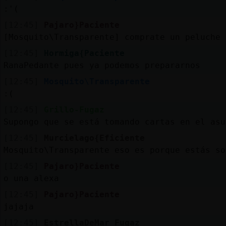
:'(
[12:45]
Pajaro}Paciente
[Mosquito\Transparente] comprate un peluche
[12:45]
Hormiga{Paciente
RanaPedante pues ya podemos prepararnos
[12:45]
Mosquito\Transparente
:(
[12:45]
Grillo-Fugaz
Supongo que se está tomando cartas en el asu
[12:45]
Murcielago{Eficiente
Mosquito\Transparente eso es porque estás so
[12:45]
Pajaro}Paciente
o una alexa
[12:45]
Pajaro}Paciente
jajaja
[12:45]
EstrellaDeMar_Fugaz