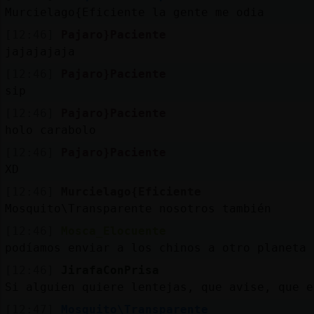
Murcielago{Eficiente la gente me odia
[12:46]
Pajaro}Paciente
jajajajaja
[12:46]
Pajaro}Paciente
sip
[12:46]
Pajaro}Paciente
holo carabolo
[12:46]
Pajaro}Paciente
XD
[12:46]
Murcielago{Eficiente
Mosquito\Transparente nosotros también
[12:46]
Mosca_Elocuente
podíamos enviar a los chinos a otro planeta
[12:46]
JirafaConPrisa
Si alguien quiere lentejas, que avise, que e
[12:47]
Mosquito\Transparente