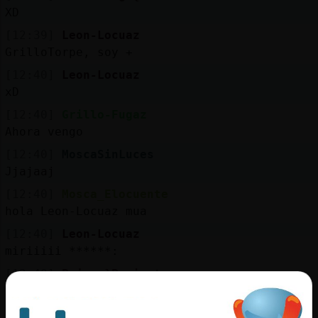
XD
[12:39]
Leon-Locuaz
GrilloTorpe, soy +
[12:40]
Leon-Locuaz
xD
[12:40]
Grillo-Fugaz
Ahora vengo
[12:40]
MoscaSinLuces
Jjajaaj
[12:40]
Mosca_Elocuente
hola Leon-Locuaz mua
[12:40]
Leon-Locuaz
miriiiii ******:
[12:40]
Pajaro}Paciente
valens
[12:40]
GrilloTorpe