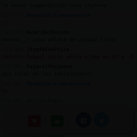
te manda tupperdicion como chatera
[12:47]
Mosquito\Transparente
:(
[12:47]
Buho\DelMonton
morena__: pasa enlace de alguna lista
[12:48]
JirafaConPrisa
[Grillo-Fugaz] estoy ahora mismo en ello :D
[12:48]
Pajaro}Paciente
que isla? de las tentaciones?
[12:48]
Mosquito\Transparente
Gc
[12:48]
Grillo-Fugaz
;) ahí, ahí, a fuego lento
[12:48]
Grillo-Fugaz
|
Facebook
Twitter
1
ajajaaj
[12:48]
Grillo-Fugaz