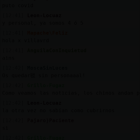
puto covid
[12:41]
Leon-Locuaz
y personal, ya somos 4 ó 5
[12:41]
Mapache\Feliz
hola x villavrd
[12:41]
AnguilaConInquietud
ains
[12:42]
MoscaSinLuces
Os quedar驳 sin personaaal!
[12:42]
Grillo-Fugaz
Como veamos las noticias, los chinos andan p
[12:42]
Leon-Locuaz
la otra vez no sabían como cubrirnos
[12:42]
Pajaro}Paciente
si
[12:42]
Grillo-Fugaz