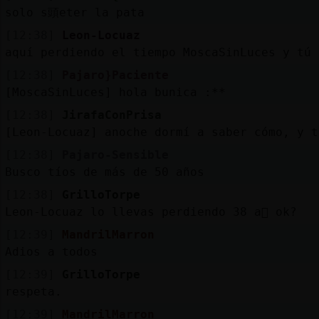
solo s頭eter la pata
[12:38]
Leon-Locuaz
aquí perdiendo el tiempo MoscaSinLuces y tú 
[12:38]
Pajaro}Paciente
[MoscaSinLuces] hola bunica :**
[12:38]
JirafaConPrisa
[Leon-Locuaz] anoche dormí a saber cómo, y t
[12:38]
Pajaro-Sensible
Busco tíos de más de 50 años
[12:38]
GrilloTorpe
Leon-Locuaz lo llevas perdiendo 38 a񯳬 ok?
[12:39]
MandrilMarron
Adios a todos
[12:39]
GrilloTorpe
respeta.
[12:39]
MandrilMarron