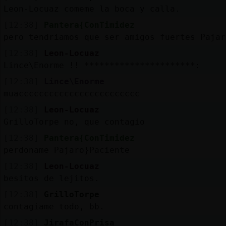
Leon-Locuaz comeme la boca y calla.
[12:38]
Pantera{ConTimidez
pero tendriamos que ser amigos fuertes Pajar
[12:38]
Leon-Locuaz
Lince\Enorme !! **********************:
[12:38]
Lince\Enorme
muacccccccccccccccccccccccc
[12:38]
Leon-Locuaz
GrilloTorpe no, que contagio
[12:38]
Pantera{ConTimidez
perdoname Pajaro}Paciente
[12:38]
Leon-Locuaz
besitos de lejitos.
[12:38]
GrilloTorpe
contagiame todo, bb.
[12:38]
JirafaConPrisa