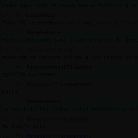
joder aqui todo el mundo busca follar o q ue
[12:45]
LoboVeloz
ACTION se encaloma con Leon-Locuaz y Cabra
[12:45]
RanaPedante
Hormiga{Paciente pues estan subiendo de prec
[12:45]
Mosca_Elocuente
mientras no dejemos entrar a los chinos infe
[12:45]
Rinoceronte}Eficiente
ACTION bosteza
[12:45]
Mosquito\Transparente
Karla
[12:45]
RanaPedante
en valencia los chinos estan volviendo a com
[12:45]
Mosquito\Transparente
Me siento solo
[12:45]
Mosquito\Transparente