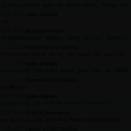
[Leon-Locuaz] pues me duele todo, tengo una 
[12:38]
Leon-Locuaz
xD
[12:38]
MoscaSinLuces
Bomb󮬠muaaaaak! Qu頴al, Leon-Locuaz? Guapa!!
[12:38]
Pantera{ConTimidez
Pajaro}Paciente yo te veo como una persona
[12:38]
Leon-Locuaz
JirafaConPrisa casi estás peor que yo XDDDD
[12:38]
Pantera{ConTimidez
aqu�obro
[12:38]
Leon-Locuaz
alis!!!!1 <33 ***********************:
[12:38]
Pajaro}Paciente
es que soy una persona Pantera{ConTimidez
[12:38]
Pantera{ConTimidez