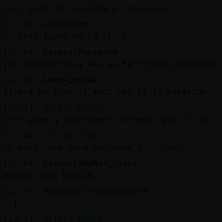
tos, dolor de espalda y cansancio
[12:44]
LoboVeloz
si solo fuera en la tv :/
[12:44]
Pajaro}Paciente
[JirafaConPrisa] eso es terrorismo emocional
[12:44]
Leon-Locuaz
fiebre no tuve ni esta vez ni la anterior
[12:44]
Grillo-Fugaz
Será para q terminemos entrando por el aro l
[12:44]
Grillo-Fugaz
Un amigo mío está vacunado y .. joer
[12:44]
EstrellaDeMar_Fugaz
Buenos días Madrid
[12:44]
Mosquito\Transparente
:'(
[12:44]
Grillo-Fugaz