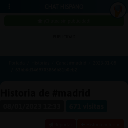
CHAT HISPANO
¡Chatea sin publicidad!
PUBLICIDAD
Iniciar
sesión
Portada
Historias
Canal #madrid
2023-01-08
63bb6d3469703866b81b0eb2
¡Chatea
sin
publici
Historia de #madrid
08/01/2023 12:33
671 visitas
Crear
una
Reportar
Historia anterior
cuenta