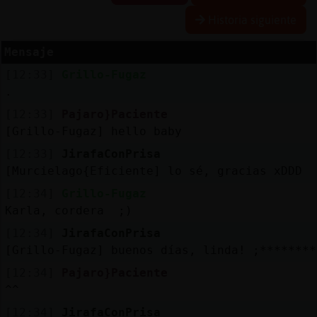
Historia siguiente
Mensaje
Reserva
[12:33]
Grillo-Fugaz
alias
.
[12:33]
Pajaro}Paciente
[Grillo-Fugaz] hello baby
Actuali
[12:33]
JirafaConPrisa
contras
[Murcielago{Eficiente] lo sé, gracias xDDD
[12:34]
Grillo-Fugaz
Karla, cordera ;)
Actuali
[12:34]
JirafaConPrisa
IP
[Grillo-Fugaz] buenos días, linda! ;********
virtual
[12:34]
Pajaro}Paciente
^^
[12:34]
JirafaConPrisa