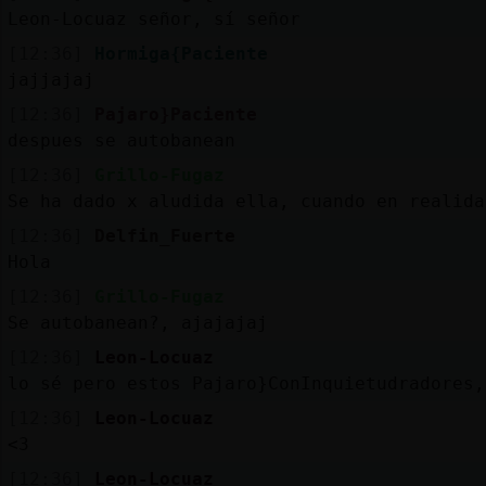
Leon-Locuaz señor, sí señor
[12:36]
Hormiga{Paciente
jajjajaj
[12:36]
Pajaro}Paciente
despues se autobanean
[12:36]
Grillo-Fugaz
Se ha dado x aludida ella, cuando en realida
[12:36]
Delfin_Fuerte
Hola
[12:36]
Grillo-Fugaz
Se autobanean?, ajajajaj
[12:36]
Leon-Locuaz
lo sé pero estos Pajaro}ConInquietudradores,
[12:36]
Leon-Locuaz
<3
[12:36]
Leon-Locuaz