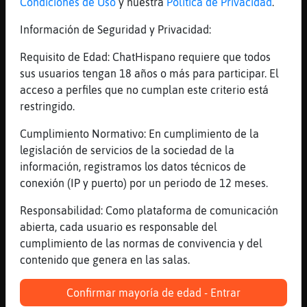
Condiciones de Uso
y nuestra
Política de Privacidad
.
covid y estupenda.
Información de Seguridad y Privacidad:
[12:40]
Mosca_Elocuente
Leon-Locuaz tienes covid?
Requisito de Edad: ChatHispano requiere que todos
[12:40]
Leon-Locuaz
sus usuarios tengan 18 años o más para participar. El
sep
acceso a perfiles que no cumplan este criterio está
restringido.
[12:40]
GrilloTorpe
y yo cura.
Cumplimiento Normativo: En cumplimiento de la
[12:41]
Mosca_Elocuente
legislación de servicios de la sociedad de la
pero si eso ya no se lleva :s
información, registramos los datos técnicos de
conexión (IP y puerto) por un periodo de 12 meses.
[12:41]
Pajaro}Paciente
las Leon-Locuazs tambien se contagian
Responsabilidad: Como plataforma de comunicación
[12:41]
Leon-Locuaz
abierta, cada usuario es responsable del
hostia, pues en mi curro debemos tener 15
cumplimiento de las normas de convivencia y del
contenido que genera en las salas.
[12:41]
Leon-Locuaz
XDDDDDDDDDDDDDD
Confirmar mayoría de edad - Entrar
[12:41]
Leon-Locuaz