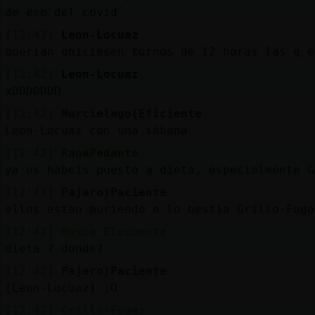
de eso del covid
[12:42]
Leon-Locuaz
querian qhiciesen turnos de 12 horas las q e
[12:42]
Leon-Locuaz
xDDDDDDD
[12:42]
Murcielago{Eficiente
Leon-Locuaz con una sábana
[12:42]
RanaPedante
ya os habeis puesto a dieta, especialmente G
[12:42]
Pajaro}Paciente
ellos estan muriendo a lo bestia Grillo-Fuga
[12:42]
Mosca_Elocuente
dieta ? donde?
[12:42]
Pajaro}Paciente
[Leon-Locuaz] :O
[12:42]
Grillo-Fugaz