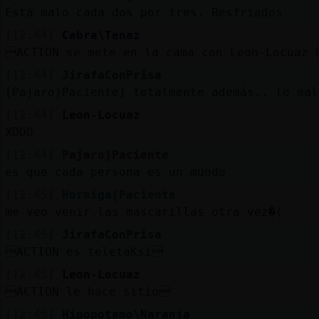
Está malo cada dos por tres. Resfriados
[12:44]
Cabra\Tenaz
ACTION se mete en la cama con Leon-Locuaz 
[12:44]
JirafaConPrisa
[Pajaro}Paciente] totalmente además.. lo mal
[12:44]
Leon-Locuaz
XDDD
[12:44]
Pajaro}Paciente
es que cada persona es un mundo
[12:45]
Hormiga{Paciente
me veo venir las mascarillas otra vez�(
[12:45]
JirafaConPrisa
ACTION es teletaKsi
[12:45]
Leon-Locuaz
ACTION le hace sitio
[12:45]
Hipopotamo\Naranja