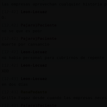
las empresas aprovechan cualquier historia p
[12:42]
Leon-Locuaz
O:
[12:42]
Pajaro}Paciente
no se que es peor
[12:42]
Pajaro}Paciente
muerte por cansancio
[12:42]
Leon-Locuaz
no había personal para cubrirnos de repente 
[12:42]
Leon-Locuaz
XDD
[12:43]
Leon-Locuaz
en dos días
[12:43]
RanaPedante
Grillo-Fugaz desde cuando las empresas neces
[12:43]
Pajaro}Paciente