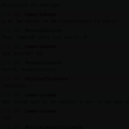
disfrutad el domingo
[12:39]
Leon-Locuaz
a mí de noche se me congestiona la nariz
[12:39]
MoscaSinLuces
Pues tambi鮬 pero nos gusta :P
[12:39]
Leon-Locuaz
qué pierdo? xD
[12:39]
MoscaSinLuces
Karla, muakssssssss
[12:39]
Pajaro}Paciente
jajajaja
[12:39]
Leon-Locuaz
mñn tengo que ir al médico a ver si me dan b
[12:39]
Leon-Locuaz
xDD
[12:39]
Murcielago{Eficiente