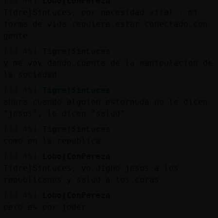
[13:44]
Lobo{ConPereza
Tigre}SinLuces, por necesidad vital...mi
forma de vida requiere estar conectado con
gente
[13:45]
Tigre}SinLuces
y me voy dando cuenta de la manipulacion de
la sociedad
[13:45]
Tigre}SinLuces
ahora cuando alguien estornuda no le dicen
"jesus", le dicen "salud"
[13:45]
Tigre}SinLuces
como en la republica
[13:45]
Lobo{ConPereza
Tigre}SinLuces, yo digho jesus a los
republicanos y salud a los curas
[13:45]
Lobo{ConPereza
pero es por joder