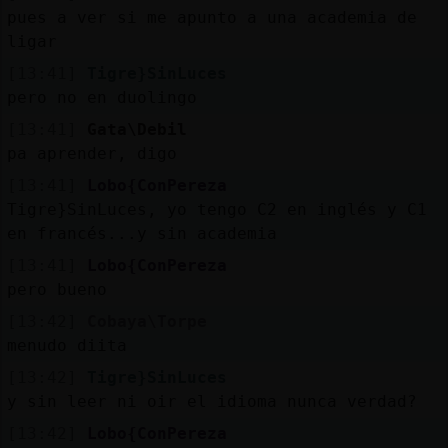
pues a ver si me apunto a una academia de
ligar
[13:41]
Tigre}SinLuces
pero no en duolingo
[13:41]
Gata\Debil
pa aprender, digo
[13:41]
Lobo{ConPereza
Tigre}SinLuces, yo tengo C2 en inglés y C1
en francés...y sin academia
[13:41]
Lobo{ConPereza
pero bueno
[13:42]
Cobaya\Torpe
menudo diita
[13:42]
Tigre}SinLuces
y sin leer ni oir el idioma nunca verdad?
[13:42]
Lobo{ConPereza