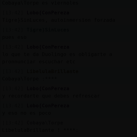
Cobaya\Torpe es viernoles
[13:42]
Lobo{ConPereza
Tigre}SinLuces, autoinmersion forzada
[13:42]
Tigre}SinLuces
pues eso
[13:42]
Lobo{ConPereza
lo que te da Duolingo es obligarte a
pronnunciar escuchar etc
[13:42]
LibelulaBrillante
Cobaya\Torpe :****
[13:42]
Lobo{ConPereza
y recordarte que debes refrescar
[13:42]
Lobo{ConPereza
y eso no es poco
[13:42]
Cobaya\Torpe
LibelulaBrillante ! ****: