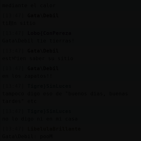
mediante el calor
[13:47]
Gata\Debil
ti頵n sitio
[13:47]
Lobo{ConPereza
Gata\Debil tie tierras!
[13:47]
Gata\Debil
estᠢien saber su sitio
[13:47]
Gata\Debil
en los zapatos!!
[13:47]
Tigre}SinLuces
tampoco digo eso de "buenos dias, buenas
tardes" etc
[13:47]
Tigre}SinLuces
no lo digo ni en mi casa
[13:47]
LibelulaBrillante
Gata\Debil: pooM