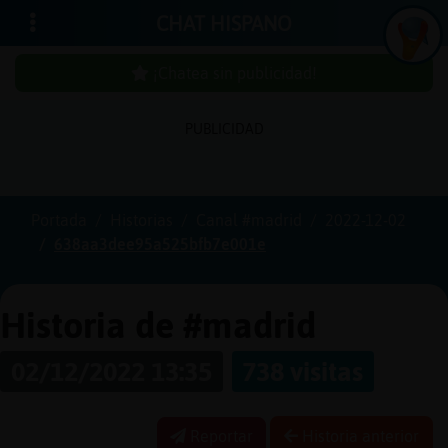
CHAT HISPANO
¡Chatea sin publicidad!
PUBLICIDAD
Iniciar
sesión
Portada
Historias
Canal #madrid
2022-12-02
638aa3dee95a525bfb7e001e
¡Chatea
sin
publici
Historia de #madrid
02/12/2022 13:35
738 visitas
Crear
una
Reportar
Historia anterior
cuenta