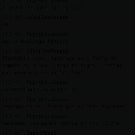
[13:40]
Tigre}SinLuces
a nivel de quimica cerebral
[13:40]
Lobo{ConPereza
XD
[13:40]
Tigre}SinLuces
no, y duolingo tampoco
[13:41]
Lobo{ConPereza
Tigre}SinLuces, Duolingo es 1 forma de
romper el hielo, luego te coges 1 método
más formal y es un "killer"
[13:41]
Tigre}SinLuces
ense񡮠idiomas en academias
[13:41]
Tigre}SinLuces
leyendo en el idioma que quieres aprender
[13:41]
Tigre}SinLuces
hablando con gente nativa en ese idioma
[13:41]
Gata\Debil