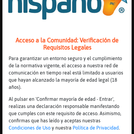
[13:43]
Tigre}SinLuces
pues yo no tengo movil
[13:43]
Lobo{ConPereza
a partir de tenerlo...no tienses gasto
añadido
Acceso a la Comunidad: Verificación de
[13:43]
Tigre}SinLuces
Requisitos Legales
ni quiero
[13:43]
Gata\Debil
Para garantizar un entorno seguro y el cumplimiento
yo tengo nivel B2 y er de amoto tambi�n
de la normativa vigente, el acceso a nuestra red de
comunicación en tiempo real está limitado a usuarios
[13:43]
Lobo{ConPereza
que hayan alcanzado la mayoría de edad legal (18
Gata\Debil, y boina D3
años).
[13:43]
Cobaya\Torpe
yo tengo piña
Al pulsar en 'Confirmar mayoría de edad - Entrar',
realizas una declaración responsable manifestando
[13:43]
Lobo{ConPereza
que cumples con este requisito de acceso. Asimismo,
Cobaya\Torpe, qué rica
confirmas que has leído y aceptas nuestras
[13:43]
Tigre}SinLuces
Condiciones de Uso
y nuestra
Política de Privacidad
.
pero es la misma quimica cerebral de los de