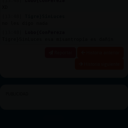
[13:48]
Lobo{ConPereza
XD
[13:48]
Tigre}SinLuces
no les digo nada
[13:48]
Lobo{ConPereza
Tigre}SinLuces esa misantropía es dañin
Reportar
Historia anterior
Historia siguiente
PUBLICIDAD