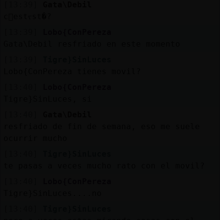
Mis
[13:39]
Gata\Debil
blogs
c󭯠estᠵst�?
[13:39]
Lobo{ConPereza
Gata\Debil resfriado en este momento
[13:39]
Tigre}SinLuces
Mis
Lobo{ConPereza tienes movil?
foros
[13:40]
Lobo{ConPereza
Tigre}SinLuces, si
[13:40]
Gata\Debil
Registr
resfriado de fin de semana, eso me suele
un
ocurrir mucho
canal
[13:40]
Tigre}SinLuces
te pasas a veces mucho rato con el movil?
[13:40]
Lobo{ConPereza
Más
Tigre}SinLuces....no
gestion
[13:40]
Tigre}SinLuces