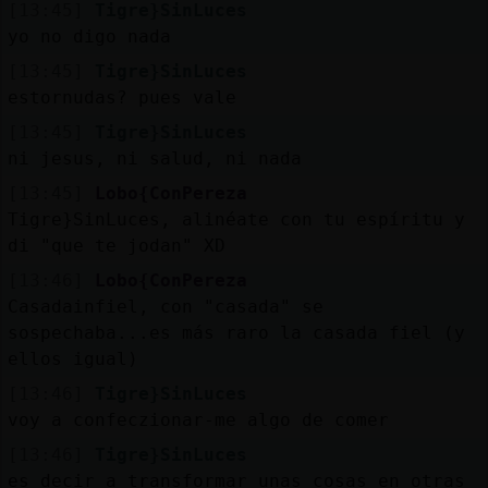
[13:45]
Tigre}SinLuces
yo no digo nada
[13:45]
Tigre}SinLuces
estornudas? pues vale
[13:45]
Tigre}SinLuces
ni jesus, ni salud, ni nada
[13:45]
Lobo{ConPereza
Tigre}SinLuces, alinéate con tu espíritu y
di "que te jodan" XD
[13:46]
Lobo{ConPereza
Casadainfiel, con "casada" se
sospechaba...es más raro la casada fiel (y
ellos igual)
[13:46]
Tigre}SinLuces
voy a confeczionar-me algo de comer
[13:46]
Tigre}SinLuces
es decir a transformar unas cosas en otras