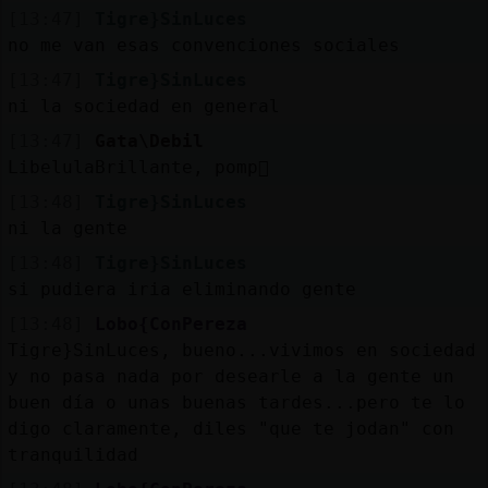
[13:47]
Tigre}SinLuces
no me van esas convenciones sociales
[13:47]
Tigre}SinLuces
ni la sociedad en general
[13:47]
Gata\Debil
LibelulaBrillante, pomp󮡡
[13:48]
Tigre}SinLuces
ni la gente
[13:48]
Tigre}SinLuces
si pudiera iria eliminando gente
[13:48]
Lobo{ConPereza
Tigre}SinLuces, bueno...vivimos en sociedad
y no pasa nada por desearle a la gente un
buen día o unas buenas tardes...pero te lo
digo claramente, diles "que te jodan" con
tranquilidad