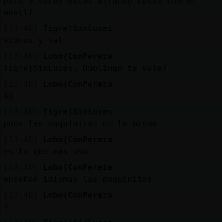
pero a veces estas mirando cosas con el
movil?
[13:40]
Tigre}SinLuces
videos y tal
[13:40]
Lobo{ConPereza
Tigre}SinLuces, Duolingo te vale?
[13:40]
Lobo{ConPereza
XD
[13:40]
Tigre}SinLuces
pues las maquinitas es lo mismo
[13:40]
Lobo{ConPereza
es lo que más uso
[13:40]
Lobo{ConPereza
enseñan idiomas las maquinitas
[13:40]
Lobo{ConPereza
?