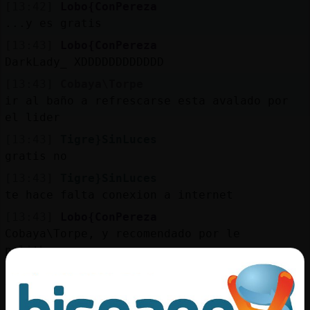
[13:42]
Lobo{ConPereza
...y es gratis
[13:43]
Lobo{ConPereza
DarkLady_ XDDDDDDDDDDDD
[13:43]
Cobaya\Torpe
ir al baño a refrescarse esta avalado por
el lider
[13:43]
Tigre}SinLuces
gratis no
[13:43]
Tigre}SinLuces
te hace falta conexion a internet
[13:43]
Lobo{ConPereza
Cobaya\Torpe, y recomendado por le
politburo
[13:43]
Lobo{ConPereza
Tigre}SinLuces, eso es básico ahora mismo