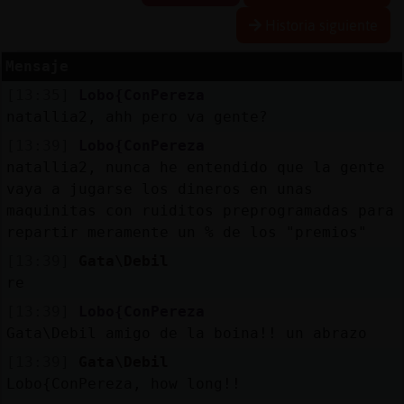
Historia siguiente
Mensaje
Reserva
[13:35]
Lobo{ConPereza
alias
natallia2, ahh pero va gente?
[13:39]
Lobo{ConPereza
natallia2, nunca he entendido que la gente
Actuali
vaya a jugarse los dineros en unas
contras
maquinitas con ruiditos preprogramadas para
repartir meramente un % de los "premios"
[13:39]
Gata\Debil
re
Actuali
IP
[13:39]
Lobo{ConPereza
virtual
Gata\Debil amigo de la boina!! un abrazo
[13:39]
Gata\Debil
Lobo{ConPereza, how long!!