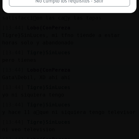
No cumplo los requisitos - Salir
[13:44]
Gata\Debil
a mi las �nicas sustancias que me producen
satisfacci󮠳on las ca񡳠y las tapas
[13:44]
Lobo{ConPereza
Tigre}SinLuces, mi tfno tiende a estar
horas solo y abandonado
[13:44]
Tigre}SinLuces
pero tienes
[13:44]
Lobo{ConPereza
Gata\Debil, XD ahí ahí
[13:44]
Tigre}SinLuces
yo ni siquiera tengo
[13:44]
Tigre}SinLuces
y hace 11 a񯳠que ni siquiera tengo televisor
[13:44]
Tigre}SinLuces
ni veo television