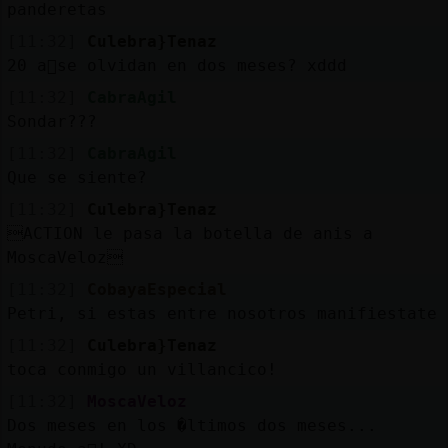
Mis
panderetas
blogs
[11:32]
Culebra}Tenaz
20 a񯳠se olvidan en dos meses? xddd
[11:32]
CabraAgil
Sondar???
Mis
foros
[11:32]
CabraAgil
Que se siente?
[11:32]
Culebra}Tenaz
ACTION le pasa la botella de anis a
Registr
MoscaVeloz
un
canal
[11:32]
CobayaEspecial
Petri, si estas entre nosotros manifiestate
[11:32]
Culebra}Tenaz
toca conmigo un villancico!
Más
[11:32]
MoscaVeloz
gestion
Dos meses en los �ltimos dos meses...