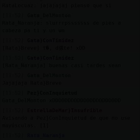
RataLocuaz: jajajajaj pienso que si
[11:52]
Gata_DelMonton
Rata_Naranja: slurrrpsssssss de pies a
cabeza pa ti y un ѡm
[11:52]
Gata}ConTimidez
[Rata}Breve] t�, d骡te! xDD
[11:52]
Gata}ConTimidez
[Rata_Naranja] buenas casi tardes sean
[11:52]
Gata_DelMonton
Jajajaja Rata}Breve
[11:52]
Pez}ConInquietud
Gata_DelMonton xDDDDDDDDDDDDDDDDDDDDDD
[11:52]
EstrellaDeMar}Insufrible
Avisando a Pez}ConInquietud de que no use
mayúsculas. [1]
[11:52]
Rata_Naranja