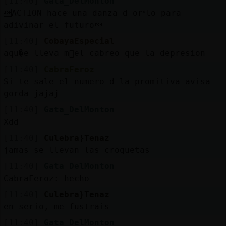
[11:40]
Gata_DelMonton
ACTION hace una danza d orᣵlo para
adivinar el futuro
[11:40]
CobayaEspecial
aqu�e lleva m᳠el cabreo que la depresion
[11:40]
CabraFeroz
Si te sale el numero d la promitiva avisa
gorda jajaj
[11:40]
Gata_DelMonton
Xdd
[11:40]
Culebra}Tenaz
jamas se llevan las croquetas
[11:40]
Gata_DelMonton
CabraFeroz: hecho
[11:40]
Culebra}Tenaz
en serio, me fustrais
[11:40]
Gata_DelMonton