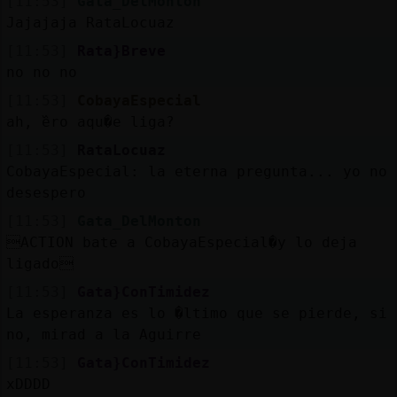
[11:53]
Gata_DelMonton
Jajajaja RataLocuaz
[11:53]
Rata}Breve
no no no
[11:53]
CobayaEspecial
ah, ߰ero aqu�e liga?
[11:53]
RataLocuaz
CobayaEspecial: la eterna pregunta... yo no
desespero
[11:53]
Gata_DelMonton
ACTION bate a CobayaEspecial�y lo deja
ligado
[11:53]
Gata}ConTimidez
La esperanza es lo �ltimo que se pierde, si
no, mirad a la Aguirre
[11:53]
Gata}ConTimidez
xDDDD