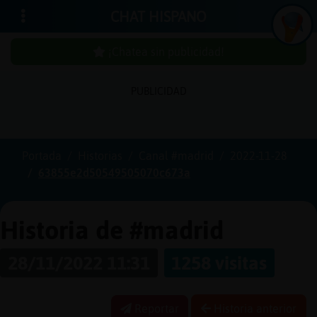
CHAT HISPANO
¡Chatea sin publicidad!
PUBLICIDAD
Iniciar
sesión
Portada
Historias
Canal #madrid
2022-11-28
63855e2d50549505070c673a
¡Chatea
sin
publici
Historia de #madrid
28/11/2022 11:31
1258 visitas
Crear
una
Reportar
Historia anterior
cuenta