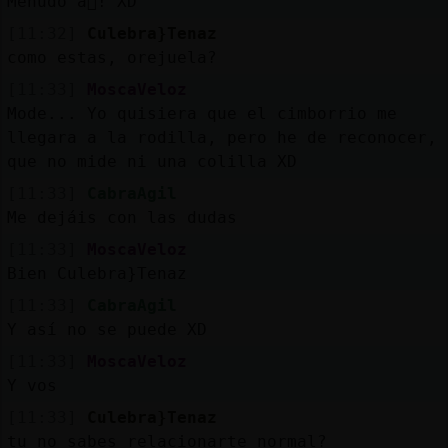
Menudo a񩴯! XD
[11:32]
Culebra}Tenaz
como estas, orejuela?
[11:33]
MoscaVeloz
Mode... Yo quisiera que el cimborrio me
llegara a la rodilla, pero he de reconocer,
que no mide ni una colilla XD
[11:33]
CabraAgil
Me dejáis con las dudas
[11:33]
MoscaVeloz
Bien Culebra}Tenaz
[11:33]
CabraAgil
Y así no se puede XD
[11:33]
MoscaVeloz
Y vos
[11:33]
Culebra}Tenaz
tu no sabes relacionarte normal?