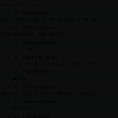
hola madrileños
[11:34]
MoscaVeloz
Pero sabes que no te lo hago a malas
[11:34]
Culebra}Tenaz
ZebraPedante, sin miedo!
[11:34]
Culebra}Tenaz
lo se, orejuela...
[11:34]
Culebra}Tenaz
es tu forma de preguntarme como estoy :P
[11:34]
MoscaVeloz
M᳠o menos
[11:35]
Culebra}Tenaz
estoy...ahora mismo con sue񯠹 aburrida
[11:35]
Culebra}Tenaz
tu como vas?
[11:35]
MoscaVeloz