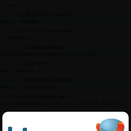
Ainssss
[11:40]
Rata{Interesante
Hola, Ana19A.
[11:40]
Rata{Interesante
CabraFeroz.
[11:40]
Culebra}Tenaz
Rata{InBuho\Marronsante, bon dia!
[11:40]
CabraFeroz
Hola bernie :)
[11:40]
Rata{Interesante
Hola, Culebra}Tenaz.
[11:40]
CobayaEspecial
esos tabuladores que los carga el diablo
[11:40]
MoscaVeloz
Buah menudas croquetas de mi madre com�a
semana pasada