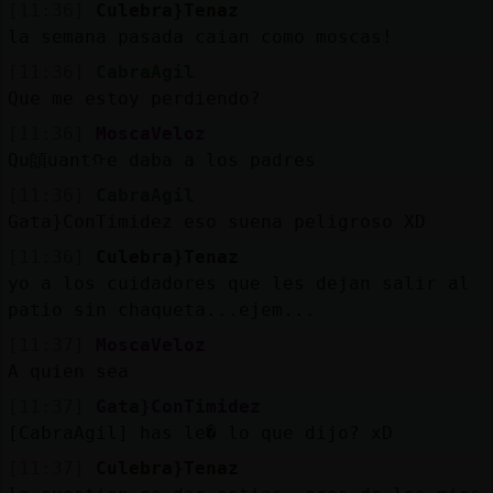
[11:36]
Culebra}Tenaz
la semana pasada caian como moscas!
[11:36]
CabraAgil
Que me estoy perdiendo?
[11:36]
MoscaVeloz
Qu頧uantᠬe daba a los padres
[11:36]
CabraAgil
Gata}ConTimidez eso suena peligroso XD
[11:36]
Culebra}Tenaz
yo a los cuidadores que les dejan salir al
patio sin chaqueta...ejem...
[11:37]
MoscaVeloz
A quien sea
[11:37]
Gata}ConTimidez
[CabraAgil] has le� lo que dijo? xD
[11:37]
Culebra}Tenaz