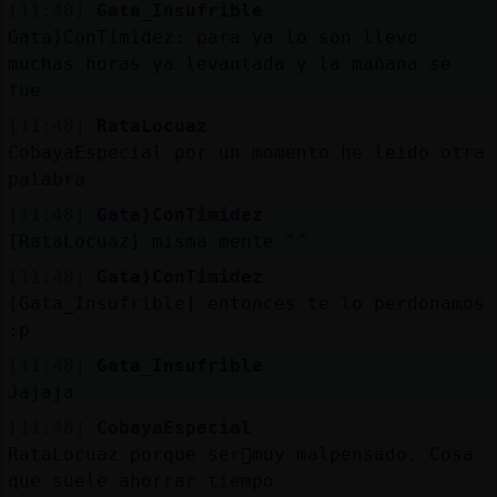
[11:48]
Gata_Insufrible
Gata}ConTimidez: para ya lo son llevo
muchas horas ya levantada y la mañana se
fue
[11:48]
RataLocuaz
CobayaEspecial por un momento he leido otra
palabra
[11:48]
Gata}ConTimidez
[RataLocuaz] misma mente ^^
[11:48]
Gata}ConTimidez
[Gata_Insufrible] entonces te lo perdonamos
:p
[11:48]
Gata_Insufrible
Jajaja
[11:48]
CobayaEspecial
RataLocuaz porque ser᳠muy malpensado. Cosa
que suele ahorrar tiempo