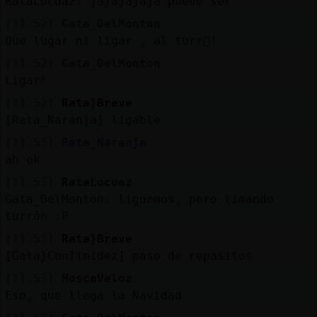
RataLocuaz: jajajajaja puede ser
[11:52]
Gata_DelMonton
Que lugar ni ligar , al turr󮡡!
[11:52]
Gata_DelMonton
Ligar*
[11:52]
Rata}Breve
[Rata_Naranja] ligable
[11:53]
Rata_Naranja
ah ok
[11:53]
RataLocuaz
Gata_DelMonton: liguemos, pero timando
turrón :P
[11:53]
Rata}Breve
[Gata}ConTimidez] paso de repasitos
[11:53]
MoscaVeloz
Eso, que llega la Navidad