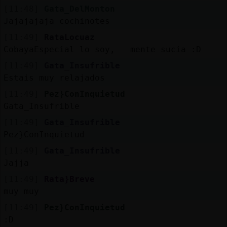
[11:48]
Gata_DelMonton
Jajajajaja cochinotes
[11:49]
RataLocuaz
CobayaEspecial lo soy, mente sucia :D
[11:49]
Gata_Insufrible
Estais muy relajados
[11:49]
Pez}ConInquietud
Gata_Insufrible
[11:49]
Gata_Insufrible
Pez}ConInquietud
[11:49]
Gata_Insufrible
Jajja
[11:49]
Rata}Breve
muy muy
[11:49]
Pez}ConInquietud
:D