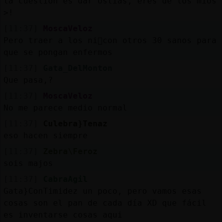
la cuestion es dar ostias, eres de los mios
>!
[11:37]
MoscaVeloz
Pero traer a los ni񯳠con otros 30 sanos para
que se pongan enfermos
[11:37]
Gata_DelMonton
Que pasa,?
[11:37]
MoscaVeloz
No me parece medio normal
[11:37]
Culebra}Tenaz
eso hacen siempre
[11:37]
Zebra\Feroz
sois majos
[11:37]
CabraAgil
Gata}ConTimidez un poco, pero vamos esas
cosas son el pan de cada día XD que fácil
es inventarse cosas aqui