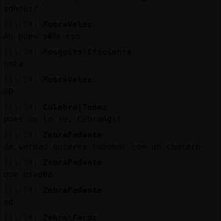
sondas?
[11:34]
MoscaVeloz
Ah pues s�頹 eso
[11:34]
Mosquito{Eficiente
hola
[11:34]
MoscaVeloz
XD
[11:34]
Culebra}Tenaz
pues no lo se, CabraAgil
[11:34]
ZebraPedante
de verdad quieres razonar con un chatero
[11:34]
ZebraPedante
que osad�a
[11:34]
ZebraPedante
xd
[11:34]
Zebra\Feroz