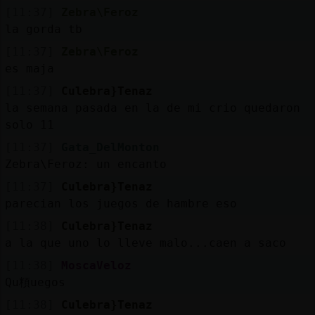
[11:37]
Zebra\Feroz
la gorda tb
[11:37]
Zebra\Feroz
es maja
[11:37]
Culebra}Tenaz
la semana pasada en la de mi crio quedaron
solo 11
[11:37]
Gata_DelMonton
Zebra\Feroz: un encanto
[11:37]
Culebra}Tenaz
parecian los juegos de hambre eso
[11:38]
Culebra}Tenaz
a la que uno lo lleve malo...caen a saco
[11:38]
MoscaVeloz
Qu頪uegos
[11:38]
Culebra}Tenaz