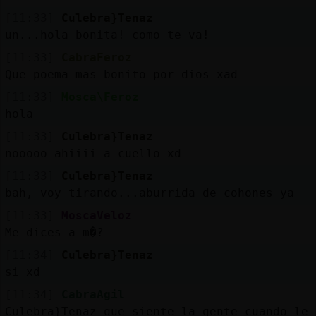
[11:33]
Culebra}Tenaz
un...hola bonita! como te va!
[11:33]
CabraFeroz
Que poema mas bonito por dios xad
[11:33]
Mosca\Feroz
hola
[11:33]
Culebra}Tenaz
nooooo ahiiii a cuello xd
[11:33]
Culebra}Tenaz
bah, voy tirando...aburrida de cohones ya
[11:33]
MoscaVeloz
Me dices a m�?
[11:34]
Culebra}Tenaz
si xd
[11:34]
CabraAgil
Culebra}Tenaz que siente la gente cuando le