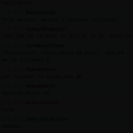
Jajajajaja
[11:44]
RataLocuaz
Hola amigos, amigas y amigues virtuales
[11:44]
CobayaEspecial
ACTION ha tardado en pillar lo de "piko"
[11:45]
Culebra}Tenaz
[MoscaVeloz] llevo tanto de baja...que se
me ha olvidado:P
[11:45]
MoscaVeloz
Has tardado lo mismo que 鬮..
[11:45]
MoscaVeloz
Haztelo mirar xD
[11:45]
Buho\Marron
hola
[11:45]
Gata_DelMonton
Xddddd