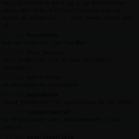
Gata_Insufrible mira tu y yo desppiertos
antes del alba y Chico25Fuenlabrada se
acaba de despertar... algo hemos hecho mal
;D
[11:51]
MoscaVeloz
Que se acumulan las lega�as
[11:51]
Rata_Naranja
Gata_DelMonton esa es una costumbre
repugnante
[11:51]
Zebra\Feroz
ya entramos en diciembre
[11:51]
Rata}Breve
[Gata_DelMonton] te aprovechas de mi GRRRR
[11:52]
CobayaEspecial
mi despartador sono malvadamente a las
cuatro
[11:52]
Gata_Insufrible