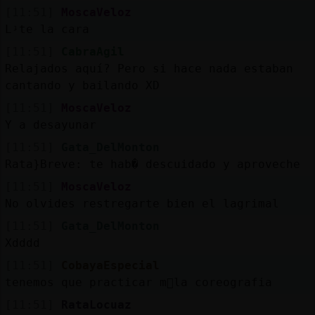
[11:51]
MoscaVeloz
Lᶡte la cara
[11:51]
CabraAgil
Relajados aquí? Pero si hace nada estaban
cantando y bailando XD
[11:51]
MoscaVeloz
Y a desayunar
[11:51]
Gata_DelMonton
Rata}Breve: te hab� descuidado y aproveche
[11:51]
MoscaVeloz
No olvides restregarte bien el lagrimal
[11:51]
Gata_DelMonton
Xdddd
[11:51]
CobayaEspecial
tenemos que practicar m᳠la coreografia
[11:51]
RataLocuaz