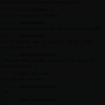
Gata}ConTimidez buenas madrugadas
[11:52]
Gata_DelMonton
Pez}ConInquietud: xddddd
[11:52]
Rata}Breve
[Gata}ConTimidez] no me dejo soy inligable
[11:52]
RataLocuaz
isa79 yo cre que es por ser de dos años
terminados en 9 :D
[11:52]
Gata}ConTimidez
[Rata}Breve] bueno, pero que te pegue un
repasito y ya x
[11:52]
Rata_Naranja
Rata}Breve in qué?
[11:52]
Gata}ConTimidez
xDD
[11:52]
Gata_Insufrible