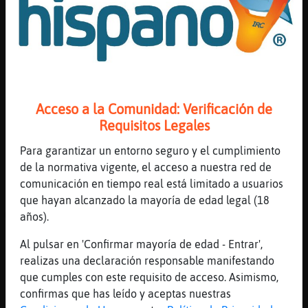
[11:40]
CabraFeroz
Pues otro lunes mas... que pereza
[11:41]
Zebra\Feroz
a mi me sale la loteria y no se entera
nadie
[11:41]
Zebra\Feroz
Acceso a la Comunidad: Verificación de
mi madre y poco mas
Requisitos Legales
[11:41]
Culebra}Tenaz
Para garantizar un entorno seguro y el cumplimiento
bueno, lo inteligente es que no se
de la normativa vigente, el acceso a nuestra red de
enBuho\Marron nadie
comunicación en tiempo real está limitado a usuarios
[11:41]
MoscaVeloz
que hayan alcanzado la mayoría de edad legal (18
� m�e ha tocado la loter�y nadie se ha
años).
enterado
Al pulsar en 'Confirmar mayoría de edad - Entrar',
[11:41]
Culebra}Tenaz
realizas una declaración responsable manifestando
cuanto te toco?
que cumples con este requisito de acceso. Asimismo,
[11:41]
CobayaEspecial
confirmas que has leído y aceptas nuestras