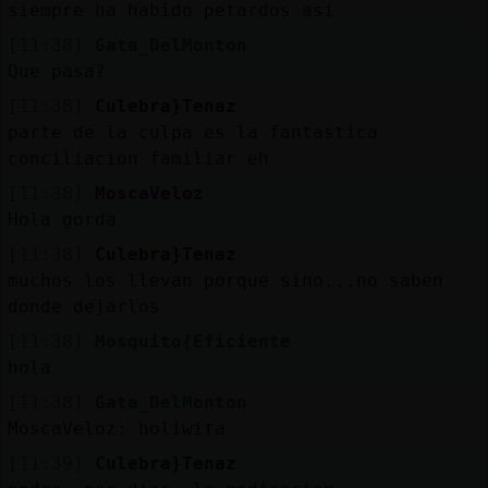
siempre ha habido petardos asi
[11:38]
Gata_DelMonton
Que pasa?
[11:38]
Culebra}Tenaz
parte de la culpa es la fantastica
conciliacion familiar eh
[11:38]
MoscaVeloz
Hola gorda
[11:38]
Culebra}Tenaz
muchos los llevan porque sino...no saben
donde dejarlos
[11:38]
Mosquito{Eficiente
hola
[11:38]
Gata_DelMonton
MoscaVeloz: holiwita
[11:39]
Culebra}Tenaz