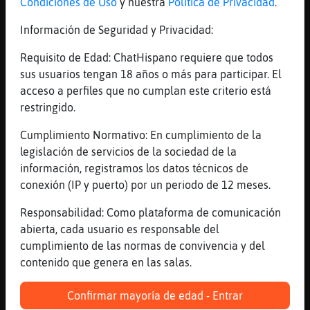
si a m�e toca dinero, el �nico que se
Condiciones de Uso
y nuestra
Política de Privacidad
.
enterar�es el banco cuando vaya a cancelar
Información de Seguridad y Privacidad:
la hipoteca
[11:41]
CaballitoDeMarDebil
Requisito de Edad: ChatHispano requiere que todos
Buenos días
sus usuarios tengan 18 años o más para participar. El
acceso a perfiles que no cumplan este criterio está
[11:41]
Gata_DelMonton
restringido.
Pzz hazme un bizum
[11:41]
Gata_DelMonton
Cumplimiento Normativo: En cumplimiento de la
Xddd
legislación de servicios de la sociedad de la
información, registramos los datos técnicos de
[11:42]
MoscaVeloz
conexión (IP y puerto) por un periodo de 12 meses.
Dos te voy a hacer
[11:42]
Gata_DelMonton
Responsabilidad: Como plataforma de comunicación
Jajjajaja
abierta, cada usuario es responsable del
cumplimiento de las normas de convivencia y del
[11:42]
MoscaVeloz
contenido que genera en las salas.
Uno de ida y otro de vuelta xD
[11:42]
Gata_DelMonton
Confirmar mayoría de edad - Entrar
Que genio!!!