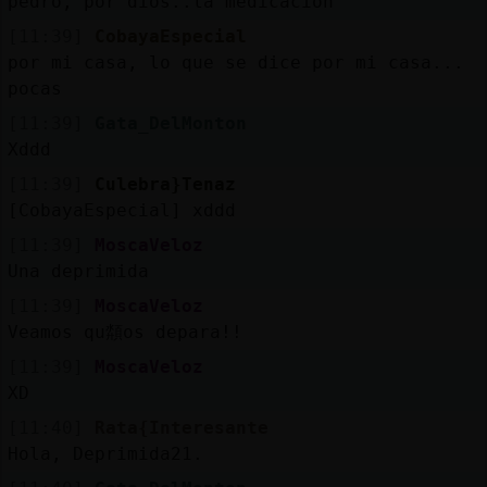
pedro, por dios..la medicacion
[11:39]
CobayaEspecial
por mi casa, lo que se dice por mi casa...
pocas
[11:39]
Gata_DelMonton
Xddd
[11:39]
Culebra}Tenaz
[CobayaEspecial] xddd
[11:39]
MoscaVeloz
Una deprimida
[11:39]
MoscaVeloz
Veamos qu頮os depara!!
[11:39]
MoscaVeloz
XD
[11:40]
Rata{Interesante
Hola, Deprimida21.