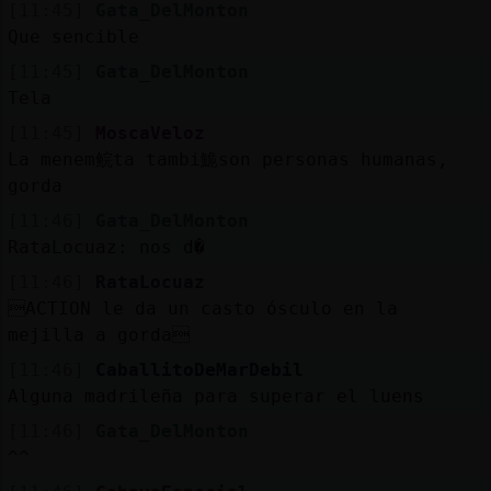
[11:45]
Gata_DelMonton
Que sencible
[11:45]
Gata_DelMonton
Tela
[11:45]
MoscaVeloz
La menem鲩ta tambi鮠son personas humanas,
gorda
[11:46]
Gata_DelMonton
RataLocuaz: nos d�
[11:46]
RataLocuaz
ACTION le da un casto ósculo en la
mejilla a gorda
[11:46]
CaballitoDeMarDebil
Alguna madrileña para superar el luens
[11:46]
Gata_DelMonton
^^