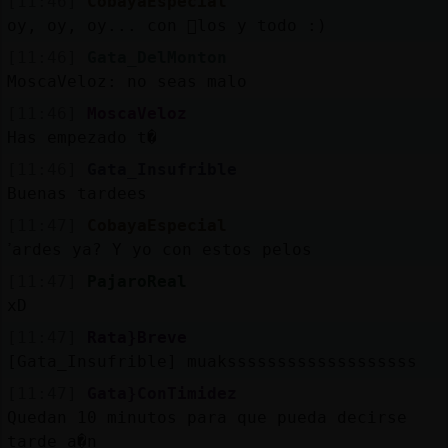
[11:46]
CobayaEspecial
oy, oy, oy... con 󳣵los y todo :)
[11:46]
Gata_DelMonton
MoscaVeloz: no seas malo
[11:46]
MoscaVeloz
Has empezado t�
[11:46]
Gata_Insufrible
Buenas tardees
[11:47]
CobayaEspecial
ߴardes ya? Y yo con estos pelos
[11:47]
PajaroReal
xD
[11:47]
Rata}Breve
[Gata_Insufrible] muaksssssssssssssssssss
[11:47]
Gata}ConTimidez
Quedan 10 minutos para que pueda decirse
tarde a�n