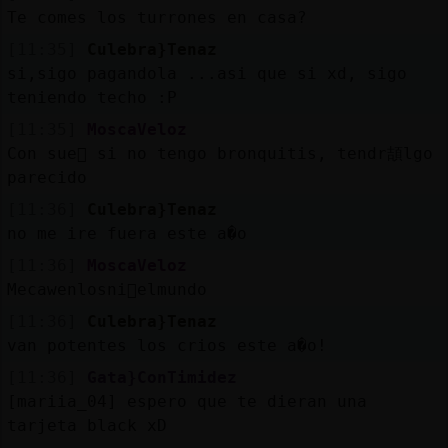
Te comes los turrones en casa?
[11:35]
Culebra}Tenaz
si,sigo pagandola ...asi que si xd, sigo
teniendo techo :P
[11:35]
MoscaVeloz
Con sue񯠹 si no tengo bronquitis, tendr頡lgo
parecido
[11:36]
Culebra}Tenaz
no me ire fuera este a�o
[11:36]
MoscaVeloz
Mecawenlosni񯳤elmundo
[11:36]
Culebra}Tenaz
van potentes los crios este a�o!
[11:36]
Gata}ConTimidez
[mariia_04] espero que te dieran una
tarjeta black xD