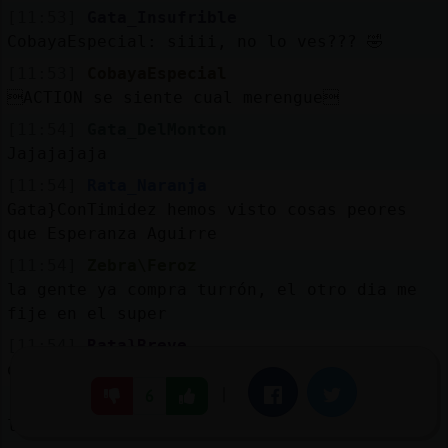
[11:53]
Gata_Insufrible
CobayaEspecial: siiii, no lo ves??? 🤣
[11:53]
CobayaEspecial
ACTION se siente cual merengue
[11:54]
Gata_DelMonton
Jajajajaja
[11:54]
Rata_Naranja
Gata}ConTimidez hemos visto cosas peores
que Esperanza Aguirre
[11:54]
Zebra\Feroz
la gente ya compra turrón, el otro dia me
fije en el super
[11:54]
Rata}Breve
del madrid XD
|
Facebook
Twitter
6
[11:54]
Zebra\Feroz
los gordacos