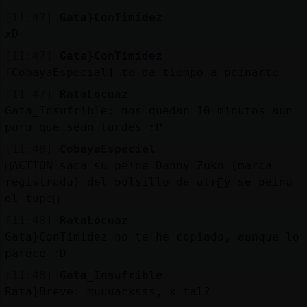
[11:47]
Gata}ConTimidez
xD
[11:47]
Gata}ConTimidez
[CobayaEspecial] te da tiempo a peinarte
[11:47]
RataLocuaz
Gata_Insufrible: nos quedan 10 minutos aun
para que sean tardes :P
[11:48]
CobayaEspecial
ACTION saca su peine Danny Zuko (marca
registrada) del bolsillo de atr᳠y se peina
el tupe
[11:48]
RataLocuaz
Gata}ConTimidez no te he copiado, aunque lo
parece :D
[11:48]
Gata_Insufrible
Rata}Breve: muuuacksss, k tal?