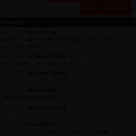
Historia siguiente
Mensaje
Reserva
[11:31]
MoscaVeloz
alias
Mode, sigue usted de baja? Se le va a
olvidar trabajar
[11:31]
Culebra}Tenaz
Actuali
te sondo y asi practico....
contras
[11:31]
Culebra}Tenaz
gracias por ofrecerte!
[11:31]
PajaroReal
Actuali
xddddddddddddddddddd
IP
[11:31]
Culebra}Tenaz
virtual
:D
[11:31]
MoscaVeloz
Debes tener un pulso, como pa robar