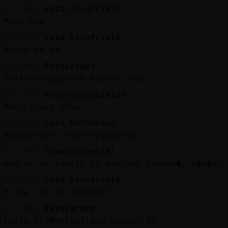
[11:50]
Gata_Insufrible
Malo eso
[11:50]
Gata_Insufrible
Miedo me da
[11:50]
RataLocuaz
Pez}ConInquietud buenos dias
[11:50]
Pez}ConInquietud
RataLocuaz hola
[11:50]
Gata_DelMonton
Rata}Breve: slurrrpsssssss
[11:50]
CobayaEspecial
eso es un lamet󮠹 lo dem᳠son tonter�, s�e�or
[11:50]
Gata_Insufrible
Y que tal el findeee??
[11:50]
Rata}Breve
[Gata_DelMonton] que haces? XD