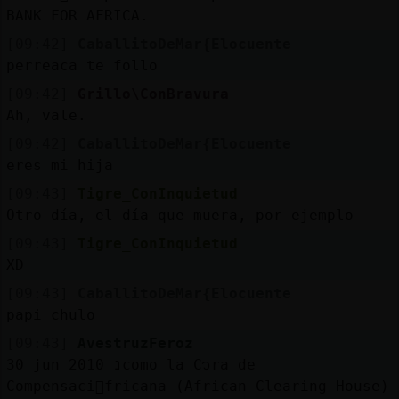
BANK FOR AFRICA.
[09:42]
CaballitoDeMar{Elocuente
perreaca te follo
[09:42]
Grillo\ConBravura
Ah, vale.
[09:42]
CaballitoDeMar{Elocuente
eres mi hija
[09:43]
Tigre_ConInquietud
Otro día, el día que muera, por ejemplo
[09:43]
Tigre_ConInquietud
XD
[09:43]
CaballitoDeMar{Elocuente
papi chulo
[09:43]
AvestruzFeroz
30 jun 2010 נcomo la C᭡ra de
Compensaci󮠁fricana (African Clearing House)