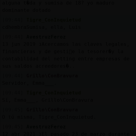
alguna t�da y sumisa de 18? yo maduro
dominante dotado
[09:44]
Tigre_ConInquietud
cdhembraSumisa, ella, Luis
[09:44]
AvestruzFeroz
13 jun 2019 נAcercamos las claves legales,
financieras y de gesti󮠤e la tesorer�y la
contabilidad del netting entre empresas de
sus saldos acreedores�..
[09:44]
Grillo\ConBravura
Servidor, Emma___.
[09:44]
Tigre_ConInquietud
Sí, Emma___, Grillo\ConBravura
[09:45]
Grillo\ConBravura
O tú misma, Tigre_ConInquietud.
[09:45]
AvestruzFeroz
12 abr 2021 נEl pasado 23 de marzo durante