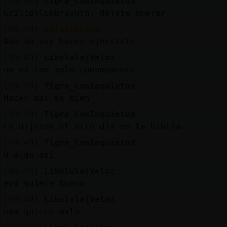
[09:48]
Tigre_ConInquietud
Grillo\ConBravura, déjate querer
[09:49]
BufaloBreve
Aún no voy hacer ejercicio
[09:49]
Libelula{Veloz
no es tan malo comomparece
[09:49]
Tigre_ConInquietud
Hacer mal es bien
[09:49]
Tigre_ConInquietud
Lo dijeron el otro día en la biblia
[09:49]
Tigre_ConInquietud
O algo así
[09:49]
Libelula{Veloz
eva quiere bueno
[09:49]
Libelula{Veloz
eva quiere malo