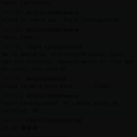
Mis
todas las noches
blogs
[09:40]
Grillo\ConBravura
Ojalá yo fuera así, Tigre_ConInquietud.
[09:40]
Grillo\ConBravura
Hola, Emma___.
Mis
foros
[09:40]
Tigre_ConInquietud
No te gustaría, Grillo\ConBravura, igual
que soy friolera, aguanto mejor el frío que
el calor, soy rara xD
Registr
[09:40]
AvestruzFeroz
un
llega tarde a misa pero,,,... llega
canal
[09:41]
Grillo\ConBravura
Tigre_ConInquietud: mi cabeza acaba de
estallar. XD
Más
[09:41]
Tigre_ConInquietud
gestion
Lo sé 😂😂😂