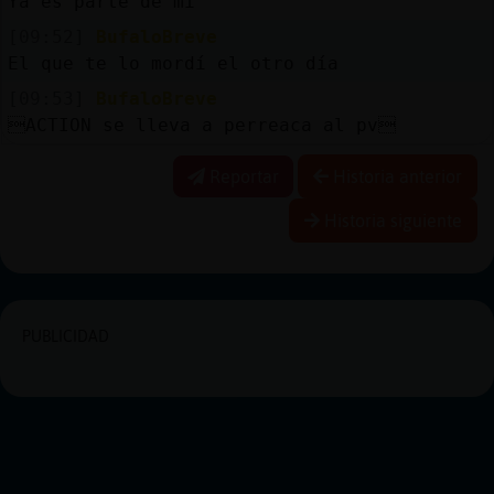
Ya es parte de mí
[09:52]
BufaloBreve
El que te lo mordí el otro día
[09:53]
BufaloBreve
ACTION se lleva a perreaca al pv
Reportar
Historia anterior
Historia siguiente
PUBLICIDAD