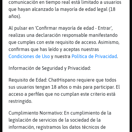
[09:46]
AvestruzFeroz
comunicación en tiempo real está limitado a usuarios
En Projects Abroad plantamos manglares para
que hayan alcanzado la mayoría de edad legal (18
compensar la huella de carbono causada por
años).
los vuelos de nuestros voluntarios.
Al pulsar en 'Confirmar mayoría de edad - Entrar',
[09:46]
AvestruzFeroz
realizas una declaración responsable manifestando
where is the afterc party
que cumples con este requisito de acceso. Asimismo,
[09:46]
Grillo\ConBravura
confirmas que has leído y aceptas nuestras
Tigre_ConInquietud: no mencionaré la
Condiciones de Uso
y nuestra
Política de Privacidad
.
canción. Lo prometo.
Información de Seguridad y Privacidad:
[09:46]
Tigre_ConInquietud
De según cómo se mire todo depende?
Requisito de Edad: ChatHispano requiere que todos
sus usuarios tengan 18 años o más para participar. El
[09:46]
Tigre_ConInquietud
acceso a perfiles que no cumplan este criterio está
XDDDD
restringido.
[09:46]
Tigre_ConInquietud
Ya lo hago yo
Cumplimiento Normativo: En cumplimiento de la
legislación de servicios de la sociedad de la
[09:46]
Tigre_ConInquietud
información, registramos los datos técnicos de
XD