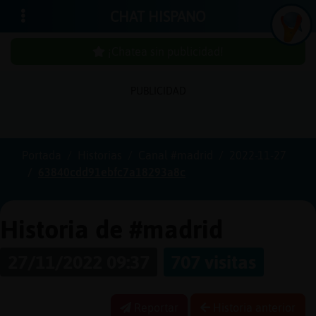
CHAT HISPANO
¡Chatea sin publicidad!
PUBLICIDAD
Iniciar
sesión
Portada
Historias
Canal #madrid
2022-11-27
63840cdd91ebfc7a18293a8c
¡Chatea
sin
publici
Historia de #madrid
27/11/2022 09:37
707 visitas
Crear
una
Reportar
Historia anterior
cuenta