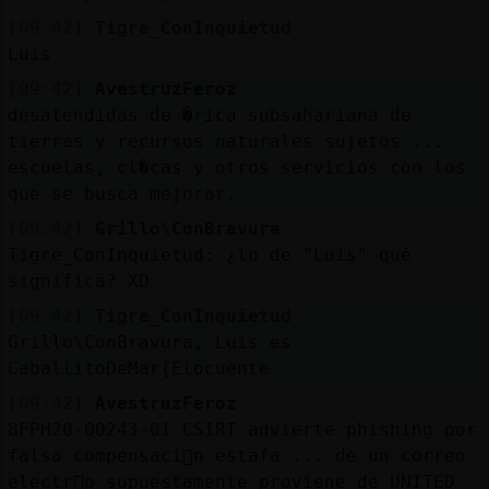
[09:42]
Tigre_ConInquietud
Luis
[09:42]
AvestruzFeroz
desatendidas de �rica subsahariana de
tierras y recursos naturales sujetos ...
escuelas, cl�cas y otros servicios con los
que se busca mejorar.
[09:42]
Grillo\ConBravura
Tigre_ConInquietud: ¿lo de "Luis" qué
significa? XD
[09:42]
Tigre_ConInquietud
Grillo\ConBravura, Luis es
CaballitoDeMar{Elocuente
[09:42]
AvestruzFeroz
8FPH20-00243-01 CSIRT advierte phishing por
falsa compensaci󮠥n estafa ... de un correo
electr󮩣o supuestamente proviene de UNITED