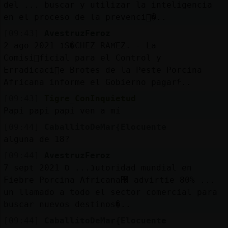
del ... buscar y utilizar la inteligencia
en el proceso de la prevenci󮠹�..
[09:43]
AvestruzFeroz
2 ago 2021 נS�CHEZ RAM͒EZ. - La
Comisi󮠏ficial para el Control y
Erradicaci󮠤e Brotes de la Peste Porcina
Africana inform󠱵e el Gobierno pagarᠮ..
[09:43]
Tigre_ConInquietud
Papi papi papi ven a mí
[09:44]
CaballitoDeMar{Elocuente
alguna de 18?
[09:44]
AvestruzFeroz
7 sept 2021 נ... סutoridad mundial en
Fiebre Porcina Africana׬ advirti󠱵e 80% ...
un llamado a todo el sector comercial para
buscar nuevos destinos�..
[09:44]
CaballitoDeMar{Elocuente