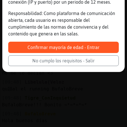
conexión (IP y puerto) por un periodo de 12 meses.
[09:46]
AvestruzFeroz
eva maria se fu鬬,buscando el gol, en la
Responsabilidad: Como plataforma de comunicación
mallla
abierta, cada usuario es responsable del
cumplimiento de las normas de convivencia y del
[09:47]
Grillo\ConBravura
contenido que genera en las salas.
Te odio, Tigre_ConInquietud.
[09:47]
Libelula{Veloz
Confirmar mayoría de edad - Entrar
ella lo meti�?
[09:47]
Tigre_ConInquietud
No cumplo los requisitos - Salir
Gracias, Grillo\ConBravura, hacía mucho que
no me lo decían <3
[09:48]
Libelula{Veloz
qu頴al el running BufaloBreve
[09:48]
Tigre_ConInquietud
BufaloBreve!!! Bonito =*=*=*=*
[09:48]
BufaloBreve
Hola buenos días