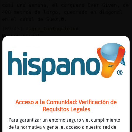
casi una semana, el carguero Ever Given, de
400 metros de largo, qued󠶡rado en diagonal
en el canal de Suez,�.
[09:45]
Tigre_ConInquietud
No soy normal
[09:45]
Tigre_ConInquietud
Sorry
[09:45]
Grillo\ConBravura
Depende.
[09:45]
AvestruzFeroz
14 nov 2022 נSuiza ha firmado un acuerdo
con Ghana para compensar las emisiones ...
y con bajo contenido de metano en su
Acceso a la Comunidad: Verificación de
pa�socio de �rica Occidental.
Requisitos Legales
[09:45]
Tigre_ConInquietud
Para garantizar un entorno seguro y el cumplimiento
De qué depende? Grillo\ConBravura
de la normativa vigente, el acceso a nuestra red de