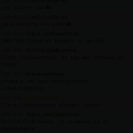
[09:49]
Libelula{Veloz
eva quiere cabr�n
[09:49]
Libelula{Veloz
para hacerle una canci�n
[09:49]
Tigre_ConInquietud
ACTION lanza un lexatín al aire
[09:49]
Grillo\ConBravura
Tigre_ConInquietud: yo soy más cercano al
Corán.
[09:50]
AvestruzFeroz
yᠰasa a ser una canci󮠉nfantil
Libelula{Veloz
[09:50]
BufaloBreve
Tigre_ConInquietud vivimos juntos?
[09:50]
Tigre_ConInquietud
Grillo\ConBravura, te acompaño en el
sentimiento