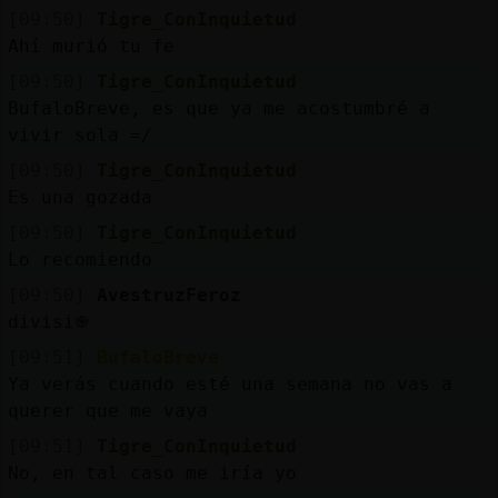
[09:50]
Tigre_ConInquietud
Ahí murió tu fe
[09:50]
Tigre_ConInquietud
BufaloBreve, es que ya me acostumbré a
vivir sola =/
[09:50]
Tigre_ConInquietud
Es una gozada
[09:50]
Tigre_ConInquietud
Lo recomiendo
[09:50]
AvestruzFeroz
divisi֎
[09:51]
BufaloBreve
Ya verás cuando esté una semana no vas a
querer que me vaya
[09:51]
Tigre_ConInquietud
No, en tal caso me iría yo