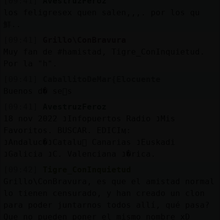
[09:41]
AvestruzFeroz
los feligresex quen salen,,,. por los qu
鮮..
[09:41]
Grillo\ConBravura
Muy fan de #hamistad, Tigre_ConInquietud.
Por la "h".
[09:41]
CaballitoDeMar{Elocuente
Buenos d� se񯲥s
[09:41]
AvestruzFeroz
18 nov 2022 נInfopuertos Radio נMis
Favoritos. BUSCAR. EDICIӎ:
נAndaluc�נCatalu񡠷 Canarias נEuskadi
נGalicia נC. Valenciana נ�rica.
[09:42]
Tigre_ConInquietud
Grillo\ConBravura, es que el amistad normal
lo tienen censurado, y han creado un clon
para poder juntarnos todos allí, qué pasa?
Que no pueden poner el mismo nombre xD