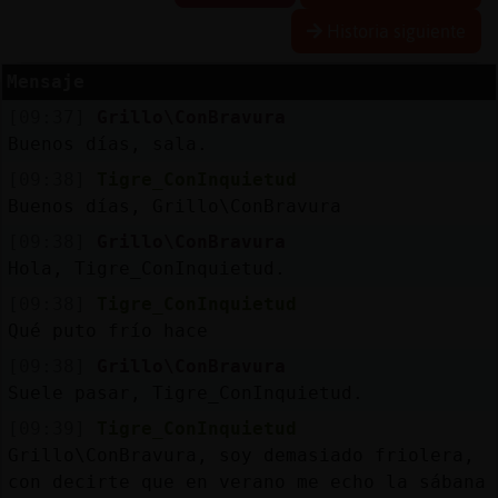
Historia siguiente
Mensaje
Reserva
[09:37]
Grillo\ConBravura
alias
Buenos días, sala.
[09:38]
Tigre_ConInquietud
Buenos días, Grillo\ConBravura
Actuali
[09:38]
Grillo\ConBravura
contras
Hola, Tigre_ConInquietud.
[09:38]
Tigre_ConInquietud
Qué puto frío hace
Actuali
[09:38]
Grillo\ConBravura
IP
Suele pasar, Tigre_ConInquietud.
virtual
[09:39]
Tigre_ConInquietud
Grillo\ConBravura, soy demasiado friolera,
con decirte que en verano me echo la sábana