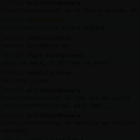
[09:48]
Grillo\ConBravura
Tigre_ConInquietud: yo lo digo a menudo. XD
[09:48]
BufaloBreve
Tigre_ConInquietud bonita 😘😘😘😘
[09:48]
Libelula{Veloz
cuantos kilometros de..
[09:48]
Tigre_ConInquietud
Odiar es malo, te distrae la mente
[09:48]
Libelula{Veloz
de cinta jajaja
[09:48]
Grillo\ConBravura
Tigre_ConInquietud: me temo que no soy lo
suficientemente normal para Emma___.
[09:48]
Grillo\ConBravura
Tigre_ConInquietud: me focalizo en realizar
maldades.