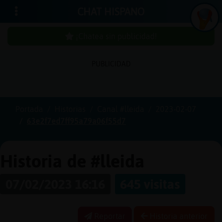
CHAT HISPANO
¡Chatea sin publicidad!
PUBLICIDAD
Iniciar
sesión
Portada
Historias
Canal #lleida
2023-02-07
63e2f7ed7ff95a79a06f55d7
¡Chatea
sin
publici
Historia de #lleida
07/02/2023 16:16
645 visitas
Crear
una
Reportar
Historia anterior
cuenta