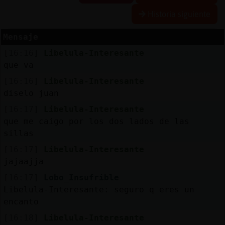
Historia siguiente
Mensaje
Reserva
[16:16]
Libelula-Interesante
alias
que va
[16:16]
Libelula-Interesante
diselo juan
Actuali
[16:17]
Libelula-Interesante
contras
que me caigo por los dos lados de las
sillas
[16:17]
Libelula-Interesante
Actuali
jajaajja
IP
[16:17]
Lobo_Insufrible
virtual
Libelula-Interesante: seguro q eres un
encanto
[16:18]
Libelula-Interesante