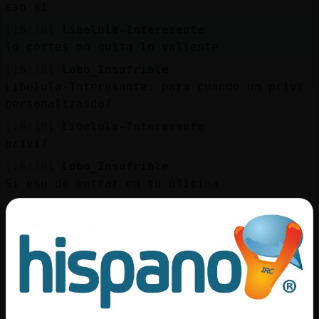
Mis
eso si
blogs
[16:18]
Libelula-Interesante
lo cortes no quita lo valiente
[16:18]
Lobo_Insufrible
Libelula-Interesante: para cuando un privi
Mis
personalizasdo?
foros
[16:19]
Libelula-Interesante
privi?
[16:19]
Lobo_Insufrible
Registr
Si eso de entrar en tu oficina
un
canal
[16:19]
Libelula-Interesante
ah
[16:19]
Libelula-Interesante
jeje
Más
[16:20]
Libelula-Interesante
gestion
como sabes que tengo una oficina