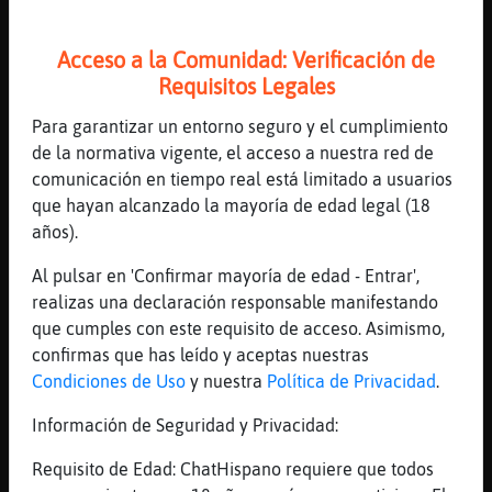
[16:20]
Libelula-Interesante
?
Acceso a la Comunidad: Verificación de
[16:20]
Lobo_Insufrible
Requisitos Legales
Lo se casi todo D ti
Para garantizar un entorno seguro y el cumplimiento
[16:21]
Libelula-Interesante
de la normativa vigente, el acceso a nuestra red de
jajaja
comunicación en tiempo real está limitado a usuarios
[16:21]
Libelula-Interesante
que hayan alcanzado la mayoría de edad legal (18
menos
años).
[16:21]
Libelula-Interesante
Al pulsar en 'Confirmar mayoría de edad - Entrar',
el restaurante si?
realizas una declaración responsable manifestando
[16:21]
Lobo_Insufrible
que cumples con este requisito de acceso. Asimismo,
Libelula-Interesante: para cuando una cena
confirmas que has leído y aceptas nuestras
[16:22]
Libelula-Interesante
Condiciones de Uso
y nuestra
Política de Privacidad
.
uff
Información de Seguridad y Privacidad:
[16:22]
Libelula-Interesante
jeje
Requisito de Edad: ChatHispano requiere que todos