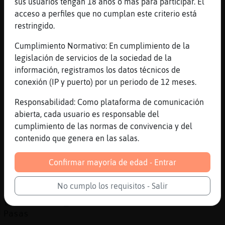
sus usuarios tengan 18 años o más para participar. El
[16:22]
Libelula-Interesante
acceso a perfiles que no cumplan este criterio está
si si
restringido.
[16:22]
Libelula-Interesante
seguro
Cumplimiento Normativo: En cumplimiento de la
legislación de servicios de la sociedad de la
[16:22]
Libelula-Interesante
información, registramos los datos técnicos de
nos conocemos torpedo
conexión (IP y puerto) por un periodo de 12 meses.
[16:22]
Libelula-Interesante
se quien eres
Responsabilidad: Como plataforma de comunicación
abierta, cada usuario es responsable del
[16:22]
Lobo_Insufrible
cumplimiento de las normas de convivencia y del
Si no me has visto
contenido que genera en las salas.
[16:23]
Lobo_Insufrible
Libelula-Interesante: pasa D mi jjj
Confirmar mayoría de edad - Entrar
[16:23]
Libelula-Interesante
seguro?
No cumplo los requisitos - Salir
[16:23]
Lobo_Insufrible
Pasas