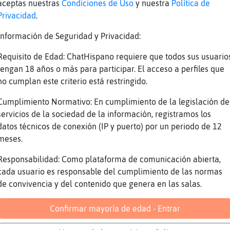
aceptas nuestras
Condiciones de Uso
y nuestra
Política de
jjjjj
Privacidad
.
 eso
Información de Seguridad y Privacidad:
engo prioridades
Requisito de Edad: ChatHispano requiere que todos sus usuario
sa no es una de ellas
tengan 18 años o más para participar. El acceso a perfiles que
h
no cumplan este criterio está restringido.
 cual lo es
Cumplimiento Normativo: En cumplimiento de la legislación de
entir me util otra vez
servicios de la sociedad de la información, registramos los
datos técnicos de conexión (IP y puerto) por un periodo de 12
or ejemplo
meses.
enga va
Responsabilidad: Como plataforma de comunicación abierta,
o digas eso
cada usuario es responsable del cumplimiento de las normas
ue sí
de convivencia y del contenido que genera en las salas.
)
Confirmar mayoría de edad - Entrar
n trabajo me hace falta
a sabes