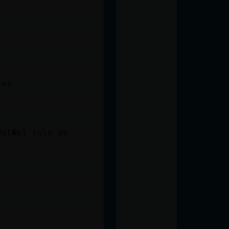
tes
dol�el culo de