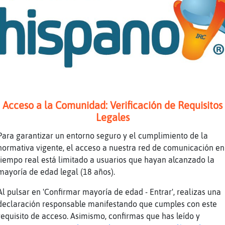
omo eres eh
s lo que hay
obre culo
)
i quieres lo tomas
ino Ů Lentejas
Acceso a la Comunidad: Verificación de Requisitos
ueno
Legales
o estoy descatalogado
Para garantizar un entorno seguro y el cumplimiento de la
)
normativa vigente, el acceso a nuestra red de comunicación en
ajajjaja
tiempo real está limitado a usuarios que hayan alcanzado la
mayoría de edad legal (18 años).
ue quiere decir
a no te fabrican?
Al pulsar en 'Confirmar mayoría de edad - Entrar', realizas una
declaración responsable manifestando que cumples con este
i algo asi
requisito de acceso. Asimismo, confirmas que has leído y
l menos durante unos meses