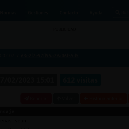
Bus
Normas
Gestiones
Contacto
Ayuda
PUBLICIDAD
3-02-07
63e2f7e97ff95a79a06f55d5
7/02/2023 15:01
612 visitas
Reportar
Volver
Historia anterior
nsaje
uenas sean