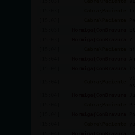
[15:03]
Cabra\Paciente
s
Mis blogs
[15:03]
Cabra\Paciente
t
[15:03]
Cabra\Paciente
P
Mis foros
[15:03]
Hormiga{ConBravura
E
[15:03]
Hormiga{ConBravura
Y
[15:04]
Cabra\Paciente
b
Registrar
[15:04]
Hormiga{ConBravura
A
un canal
[15:04]
Hormiga{ConBravura
T
v
[15:04]
Cabra\Paciente
e
Más
[15:04]
Hormiga{ConBravura
J
gestiones
[15:04]
Cabra\Paciente
P
[15:04]
Hormiga{ConBravura
P
[15:04]
Cabra\Paciente
y
[15:04]
Hormiga{ConBravura
: