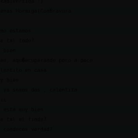
ikadivertida :)
uenas Hormiga{ConBravura
)
omo estamos
ue tal todo?
o bien
ien, aqu�ecuperando poco a poco
alentito en casa
uy bien
i ya somos dos , calentita
iii
e está muy bien
ue tal el finde?
a conduces verdad?