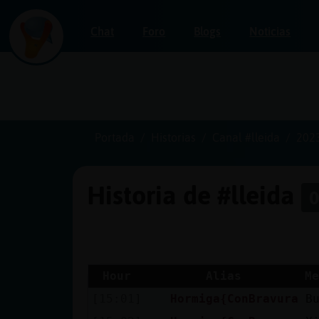
Chat
Foro
Blogs
Noticias
Iniciar
sesión
Portada
Historias
Canal #lleida
202
Historia de #lleida
0
¡Chatea
sin
publicidad!
Hour
Alias
Me
[15:01]
Hormiga{ConBravura
B
Crear
una