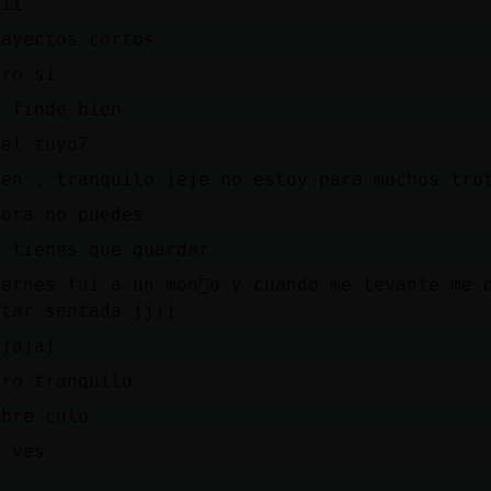
iii
rayectos cortos
ero si
l finde bien
 el tuyo?
ien , tranquilo jeje no estoy para muchos tro
hora no puedes
e tienes que guardar
iernes fui a un mon󬯧o y cuando me levante me 
star sentada jjjj
ajajaj
ero tranquilo
obre culo
a ves
)