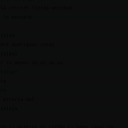
ola chico35-lleida-amistad
e lo pensaré
)
ajajaa
odré averiguar cosas
ajajaaj
or lo menos no es un no
otilla!
ira
iro
o estaría mal
ajajaja
)
ero si quieres el caf頴e lo hago igual eh