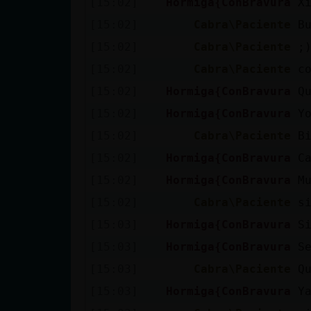
[15:02]
Hormiga{ConBravura
X
cuenta
[15:02]
Cabra\Paciente
B
[15:02]
Cabra\Paciente
;
[15:02]
Cabra\Paciente
c
Reservar
[15:02]
Hormiga{ConBravura
Q
alias
[15:02]
Hormiga{ConBravura
Y
[15:02]
Cabra\Paciente
B
Actualizar
[15:02]
Hormiga{ConBravura
C
contraseña
[15:02]
Hormiga{ConBravura
M
[15:02]
Cabra\Paciente
s
[15:03]
Hormiga{ConBravura
S
Actualizar
[15:03]
Hormiga{ConBravura
S
IP virtual
[15:03]
Cabra\Paciente
Q
[15:03]
Hormiga{ConBravura
Y