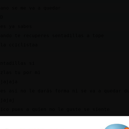
lano se me va a quedar
=D
ues ya sabes
uando te recuperes sentadillas a tope
ola cciclistaa
)
entadillas si
azlas tu por mi
ajajaja
ues así no le darás forma ni se va a quedar d
ajajaj
hico pues a quien no le guste se siente
ajajajaja
ueno....