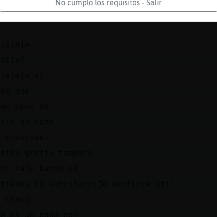
No cumplo los requisitos - Salir
o si quieres limpiar gratis
ajajaja
ratis?
ajajajajaj
nda qué
omo eres eh
hico un cafe
n croissant
ratis gratis tampoco
ero café bueno eh
btienes la satisfacci󮠤e sentirte util
i claro
se es un pago no?