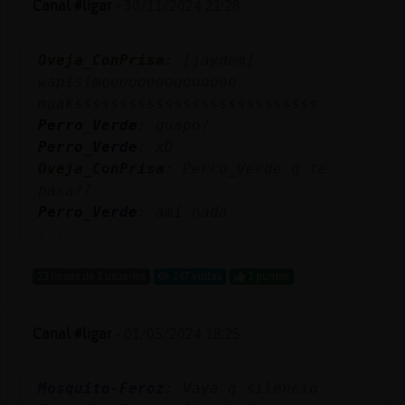
Canal #ligar
-
30/11/2024 21:28
Oveja_ConPrisa
: [jaydem]
Reserva
wapisimooooooooooooooo
alias
muaksssssssssssssssssssssssssss
Perro_Verde
: guapo?
Perro_Verde
: xD
Oveja_ConPrisa
: Perro_Verde q te
Actuali
pasa??
contras
Perro_Verde
: ami nada
...
23 líneas de 2 usuarios
247 visitas
1 puntos
Actuali
IP
virtual
Canal #ligar
-
01/05/2024 18:25
Mosquito-Feroz
: Vaya q silencio