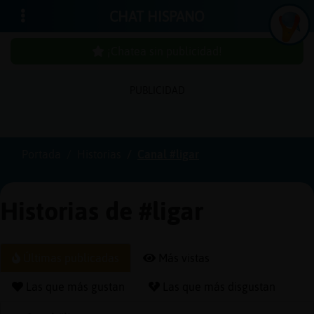
CHAT HISPANO
¡Chatea sin publicidad!
PUBLICIDAD
Iniciar
sesión
Portada
Historias
Canal #ligar
¡Chatea
sin
Historias de #ligar
publici
Últimas publicadas
Más vistas
Crear
Las que más gustan
Las que más disgustan
una
cuenta