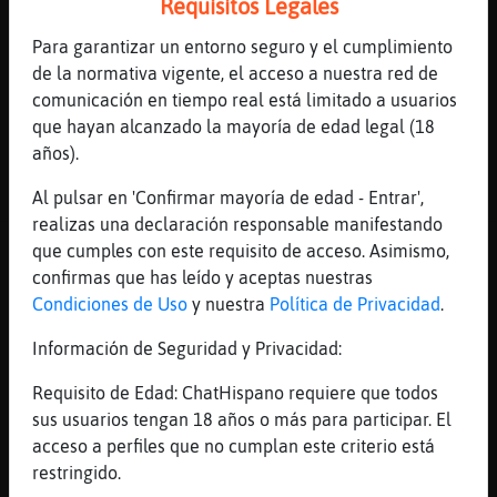
Requisitos Legales
Serpiente\Transparente
: muy novato
Serpiente\Transparente
: verde ke te
Para garantizar un entorno seguro y el cumplimiento
kiero verde ajajajjaa
de la normativa vigente, el acceso a nuestra red de
MoscaElocuente
: jajajajaja
comunicación en tiempo real está limitado a usuarios
...
que hayan alcanzado la mayoría de edad legal (18
años).
110 líneas de 2 usuarios
337 visitas
3 puntos
Al pulsar en 'Confirmar mayoría de edad - Entrar',
realizas una declaración responsable manifestando
Canal #ligar
-
09/02/2024 21:22
que cumples con este requisito de acceso. Asimismo,
confirmas que has leído y aceptas nuestras
Condiciones de Uso
y nuestra
Política de Privacidad
.
Rinoceronte{Elocuente
: funciona
esto?? o soy yo el ke n funciona
Información de Seguridad y Privacidad:
Zebra}Verde
: eres tu
Requisito de Edad: ChatHispano requiere que todos
Zebra}Verde
: ajaja
sus usuarios tengan 18 años o más para participar. El
Rinoceronte{Elocuente
: por fin era
acceso a perfiles que no cumplan este criterio está
yo jajaajaj
restringido.
Zebra}Verde
: si