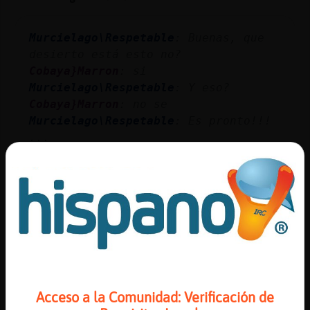
Murcielago\Respetable
: Buenas, que
desierto está esto no?
Cobaya}Marron
: si
Murcielago\Respetable
: Y eso?
Cobaya}Marron
: no se
Murcielago\Respetable
: Es pronto!!!
...
28 líneas de 2 usuarios
298 visitas
-10 puntos
Canal #ligar
-
09/02/2024 21:28
Serpiente\Transparente
: intento
llegar auna sala y nose como
jajajajaja
Acceso a la Comunidad: Verificación de
MoscaElocuente
: novato?