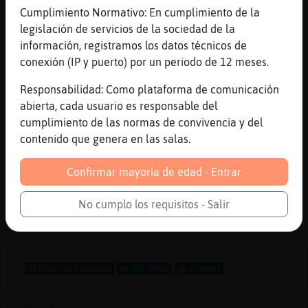
...
Cumplimiento Normativo: En cumplimiento de la
legislación de servicios de la sociedad de la
23 líneas de 2 usuarios
314 visitas
-12 puntos
información, registramos los datos técnicos de
conexión (IP y puerto) por un periodo de 12 meses.
Canal #ligar
-
28/10/2023 20:57
Responsabilidad: Como plataforma de comunicación
abierta, cada usuario es responsable del
Serpiente-SinRespeto
:
cumplimiento de las normas de convivencia y del
[Ardilla_Torpe] te vi
contenido que genera en las salas.
Serpiente-SinRespeto
: xDDDDDDD
Ardilla_Torpe
: yo que entraba a
Confirmar mayoría de edad - Entrar
ligar y no hay nadie xd
Serpiente-SinRespeto
: no
No cumplo los requisitos - Salir
Serpiente-SinRespeto
: ajajaja
...
22 líneas de 2 usuarios
397 visitas
1 puntos