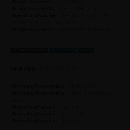
Mosquito-Feroz
: [jaydem]
Mis
Mosquito-Feroz
: Eres como dios
blogs
Avestruz{Enorme
: Buenas Pez{Verde!
Usuario V.I.P. del bot.
Mosquito-Feroz
: Pez{Verde yepaaaaa
Mis
...
foros
29 líneas de 3 usuarios
270 visitas
2 puntos
Canal #ligar
-
06/04/2024 22:05
Registr
un
canal
Hormiga}Respetable
: Bueno que!!
Hormiga}Respetable
: Unas palomitas
uque
MoscaConBravura
: de que?
Más
MoscaConBravura
: y un vinito
gestion
MoscaConBravura
: gracias
...