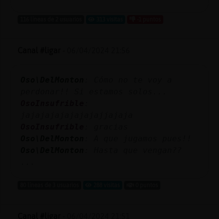
116 líneas de 2 usuarios
313 visitas
-1 puntos
Canal #ligar
-
06/04/2024 21:56
Oso\DelMonton
: Cómo no te voy a
perdonar!! Si estamos solos...
OsoInsufrible
:
jajajajajajajajajjajaja
OsoInsufrible
: gracias
Oso\DelMonton
: A que jugamos pues!!
Oso\DelMonton
: Hasta que vengan??
...
80 líneas de 3 usuarios
288 visitas
0 puntos
Canal #ligar
-
06/04/2024 21:51