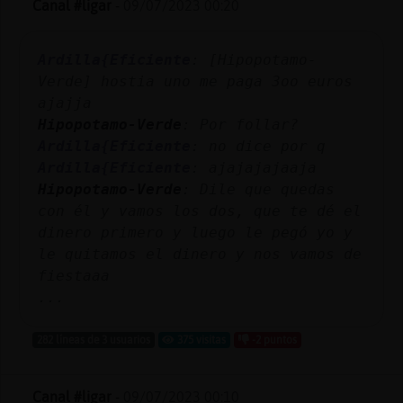
Canal #ligar
-
09/07/2023 00:20
Ardilla{Eficiente
: [Hipopotamo-
Verde] hostia uno me paga 3oo euros
ajajja
Hipopotamo-Verde
: Por follar?
Ardilla{Eficiente
: no dice por q
Ardilla{Eficiente
: ajajajajaaja
Hipopotamo-Verde
: Dile que quedas
con él y vamos los dos, que te dé el
dinero primero y luego le pegó yo y
le quitamos el dinero y nos vamos de
fiestaaa
...
282 líneas de 3 usuarios
375 visitas
-2 puntos
Canal #ligar
-
09/07/2023 00:10