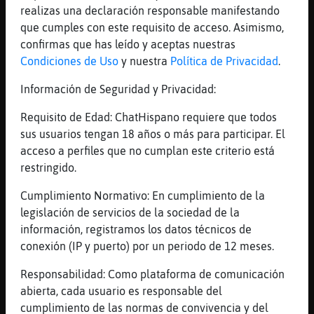
realizas una declaración responsable manifestando
buenas noches flaca
que cumples con este requisito de acceso. Asimismo,
[06:30]
Mandril}Transparente
confirmas que has leído y aceptas nuestras
Descansa Tam
Condiciones de Uso
y nuestra
Política de Privacidad
.
[06:30]
Anguila}ConBravura
Información de Seguridad y Privacidad:
[Mandril}Transparente] te escribo
[06:30]
Anguila}ConBravura
Requisito de Edad: ChatHispano requiere que todos
:D
sus usuarios tengan 18 años o más para participar. El
acceso a perfiles que no cumplan este criterio está
[06:30]
Caiman-Rapaz
restringido.
Feliz noche.
[06:30]
Mandril}Transparente
Cumplimiento Normativo: En cumplimiento de la
Siii
legislación de servicios de la sociedad de la
información, registramos los datos técnicos de
[06:30]
Caracol\Interesante
conexión (IP y puerto) por un periodo de 12 meses.
Descanse usted tambien Caiman-Rapaz
[06:30]
Caiman-Rapaz
Responsabilidad: Como plataforma de comunicación
Descansa, Anguila}ConBravura.
abierta, cada usuario es responsable del
cumplimiento de las normas de convivencia y del
[06:30]
Anguila}ConBravura