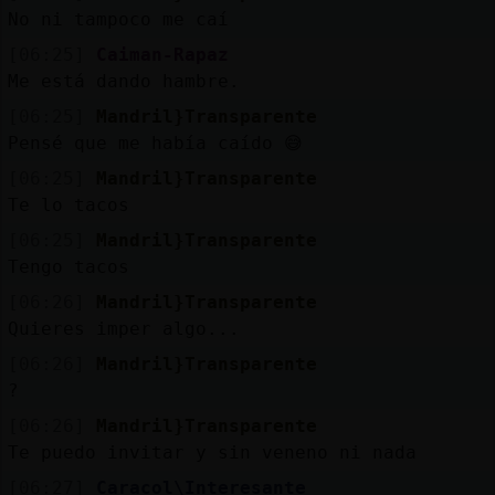
Mis
No ni tampoco me caí
blogs
[06:25]
Caiman-Rapaz
Me está dando hambre.
[06:25]
Mandril}Transparente
Mis
Pensé que me había caído 😅
foros
[06:25]
Mandril}Transparente
Te lo tacos
[06:25]
Mandril}Transparente
Registr
Tengo tacos
un
[06:26]
Mandril}Transparente
canal
Quieres imper algo...
[06:26]
Mandril}Transparente
?
Más
[06:26]
Mandril}Transparente
gestion
Te puedo invitar y sin veneno ni nada
[06:27]
Caracol\Interesante