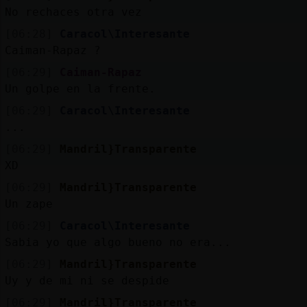
No rechaces otra vez
[06:28]
Caracol\Interesante
Caiman-Rapaz ?
[06:29]
Caiman-Rapaz
Un golpe en la frente.
[06:29]
Caracol\Interesante
...
[06:29]
Mandril}Transparente
XD
[06:29]
Mandril}Transparente
Un zape
[06:29]
Caracol\Interesante
Sabia yo que algo bueno no era...
[06:29]
Mandril}Transparente
Uy y de mi ni se despide
[06:29]
Mandril}Transparente