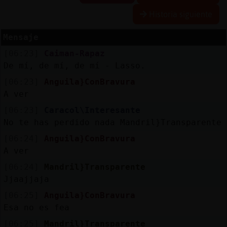
Historia siguiente
Mensaje
Reserva
[06:23]
Caiman-Rapaz
alias
De mí, de mí, de mí - Lasso.
[06:23]
Anguila}ConBravura
A ver
Actuali
[06:23]
Caracol\Interesante
contras
No te has perdido nada Mandril}Transparente
[06:24]
Anguila}ConBravura
A ver
Actuali
[06:24]
Mandril}Transparente
IP
Jjaajjaja
virtual
[06:25]
Anguila}ConBravura
Esa no es fea
[06:25]
Mandril}Transparente