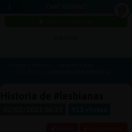
CHAT HISPANO
¡Chatea sin publicidad!
PUBLICIDAD
Iniciar
sesión
Portada
Historias
Canal #lesbianas
2023-02-02
63dc60309c637d539b052331
¡Chatea
sin
publici
Historia de #lesbianas
02/02/2023 06:23
413 visitas
Crear
una
Reportar
Historia anterior
cuenta