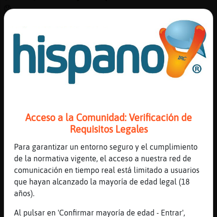
😯
[06:29]
Anguila}ConBravura
Ya me voy
[06:29]
Caiman-Rapaz
Jajababanananannaa.
[06:29]
Anguila}ConBravura
Tengo sue�o
[06:30]
Caiman-Rapaz
Acceso a la Comunidad: Verificación de
También me voy.
Requisitos Legales
[06:30]
Caracol\Interesante
Descansa Anguila}ConBravura
Para garantizar un entorno seguro y el cumplimiento
de la normativa vigente, el acceso a nuestra red de
[06:30]
Anguila}ConBravura
comunicación en tiempo real está limitado a usuarios
[Caracol\Interesante] igualmente
que hayan alcanzado la mayoría de edad legal (18
[06:30]
Caiman-Rapaz
años).
Toca laborar mañana.
Al pulsar en 'Confirmar mayoría de edad - Entrar',
[06:30]
Anguila}ConBravura