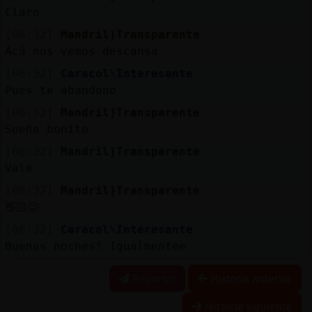
Claro
[06:32]
Mandril}Transparente
Acá nos vemos descansa
[06:32]
Caracol\Interesante
Pues te abandono
[06:32]
Mandril}Transparente
Sueña bonito
[06:32]
Mandril}Transparente
Vale
[06:32]
Mandril}Transparente
👋🏻😊
[06:32]
Caracol\Interesante
Buenas noches! Igualmentee
Reportar
Historia anterior
Historia siguiente