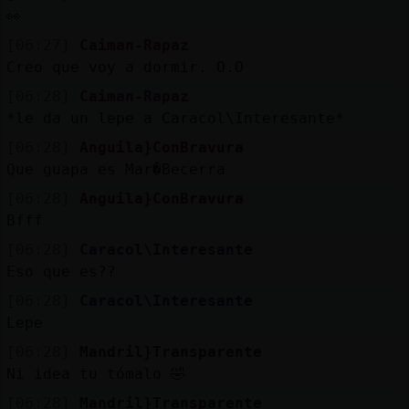
👀
[06:27]
Caiman-Rapaz
Creo que voy a dormir. O.O
[06:28]
Caiman-Rapaz
*le da un lepe a Caracol\Interesante*
[06:28]
Anguila}ConBravura
Que guapa es Mar�Becerra
[06:28]
Anguila}ConBravura
Bfff
[06:28]
Caracol\Interesante
Eso que es??
[06:28]
Caracol\Interesante
Lepe
[06:28]
Mandril}Transparente
Ni idea tu tómalo 🤣
[06:28]
Mandril}Transparente