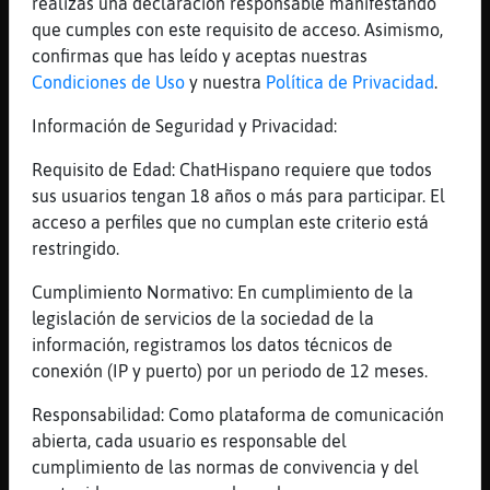
realizas una declaración responsable manifestando
que me mola un montón
que cumples con este requisito de acceso. Asimismo,
[15:37]
ArdillaConPereza
confirmas que has leído y aceptas nuestras
pero no de sinkope
Condiciones de Uso
y nuestra
Política de Privacidad
.
[15:37]
ArdillaConPereza
Información de Seguridad y Privacidad:
si no de otro
[15:37]
Pinguino_Fuerte
Requisito de Edad: ChatHispano requiere que todos
Dale.
sus usuarios tengan 18 años o más para participar. El
acceso a perfiles que no cumplan este criterio está
[15:37]
ArdillaConPereza
restringido.
https://www.youtube.com/watch?v=gXUydOWtn9Y
[15:37]
EstrellaDeMar}Veloz
Cumplimiento Normativo: En cumplimiento de la
YouTube Titulo: CENSURADOS - sIN tu piel
legislación de servicios de la sociedad de la
(videoclip) Duración: 4M15S Enviado por:
información, registramos los datos técnicos de
CENSURADOS
conexión (IP y puerto) por un periodo de 12 meses.
[15:37]
ArdillaConPereza
Responsabilidad: Como plataforma de comunicación
a ver si te mola
abierta, cada usuario es responsable del
[15:38]
ArdillaConPereza
cumplimiento de las normas de convivencia y del