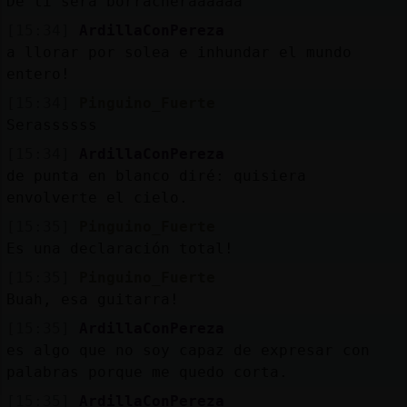
De ti será borracheraaaaaa
[15:34]
ArdillaConPereza
a llorar por solea e inhundar el mundo
entero!
[15:34]
Pinguino_Fuerte
Serassssss
[15:34]
ArdillaConPereza
de punta en blanco diré: quisiera
envolverte el cielo.
[15:35]
Pinguino_Fuerte
Es una declaración total!
[15:35]
Pinguino_Fuerte
Buah, esa guitarra!
[15:35]
ArdillaConPereza
es algo que no soy capaz de expresar con
palabras porque me quedo corta.
[15:35]
ArdillaConPereza