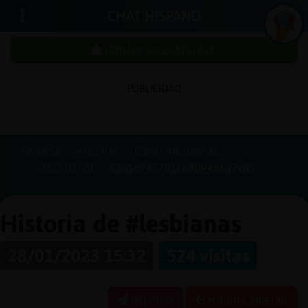
CHAT HISPANO
¡Chatea sin publicidad!
PUBLICIDAD
Iniciar
sesión
Portada
Historias
Canal #lesbianas
2023-01-28
63d5c941781c69094a6a7c09
¡Chatea
sin
publici
Historia de #lesbianas
28/01/2023 15:32
524 visitas
Crear
una
Reportar
Historia anterior
cuenta