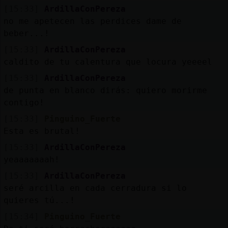
Mis
[15:33]
ArdillaConPereza
blogs
no me apetecen las perdices dame de
beber...!
[15:33]
ArdillaConPereza
caldito de tu calentura que locura yeeeel
Mis
foros
[15:33]
ArdillaConPereza
de punta en blanco dirás: quiero morirme
contigo!
[15:33]
Pinguino_Fuerte
Registr
Esta es brutal!
un
canal
[15:33]
ArdillaConPereza
yeaaaaaaah!
[15:33]
ArdillaConPereza
seré arcilla en cada cerradura si lo
Más
quieres tú...!
gestion
[15:34]
Pinguino_Fuerte