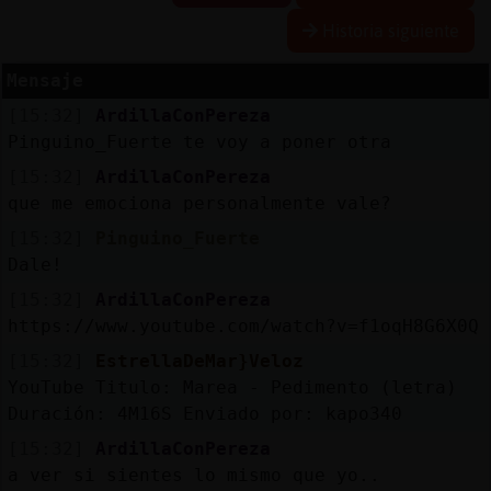
Historia siguiente
Mensaje
Reserva
[15:32]
ArdillaConPereza
alias
Pinguino_Fuerte te voy a poner otra
[15:32]
ArdillaConPereza
que me emociona personalmente vale?
Actuali
[15:32]
Pinguino_Fuerte
contras
Dale!
[15:32]
ArdillaConPereza
https://www.youtube.com/watch?v=f1oqH8G6X0Q
Actuali
[15:32]
EstrellaDeMar}Veloz
IP
YouTube Titulo: Marea - Pedimento (letra)
virtual
Duración: 4M16S Enviado por: kapo340
[15:32]
ArdillaConPereza
a ver si sientes lo mismo que yo..