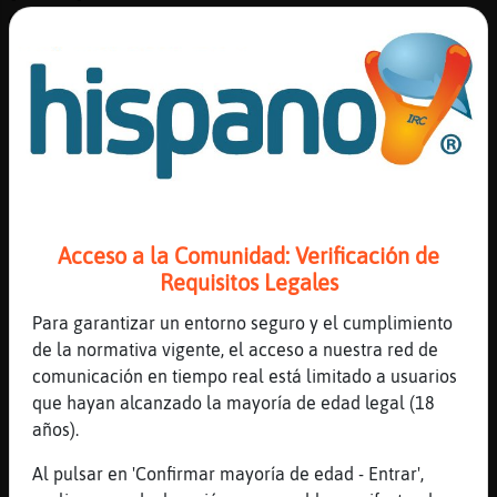
de punta en blanco dirá: donde fueron los
poetas!
[15:36]
Pinguino_Fuerte
Es una declaración de intenciones brutal.
[15:36]
ArdillaConPereza
cada noviembre volveré a morder como un
pájaro caduco cualquier suelo!
[15:36]
Pinguino_Fuerte
Acceso a la Comunidad: Verificación de
Has escuchado a Sinkope??
Requisitos Legales
[15:36]
ArdillaConPereza
por supuesto xd
Para garantizar un entorno seguro y el cumplimiento
de la normativa vigente, el acceso a nuestra red de
[15:36]
ArdillaConPereza
comunicación en tiempo real está limitado a usuarios
te voy a enseñar una
que hayan alcanzado la mayoría de edad legal (18
[15:36]
Pinguino_Fuerte
años).
Brutales letras, eh!
Al pulsar en 'Confirmar mayoría de edad - Entrar',
[15:36]
ArdillaConPereza