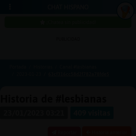
CHAT HISPANO
¡Chatea sin publicidad!
PUBLICIDAD
Iniciar
sesión
Portada
Historias
Canal #lesbianas
2023-01-23
63cf316cc58d2f782a78fde5
¡Chatea
sin
publicidad!
Historia de #lesbianas
23/01/2023 03:21
409 visitas
Crear
una
Reportar
Historia anterior
cuenta