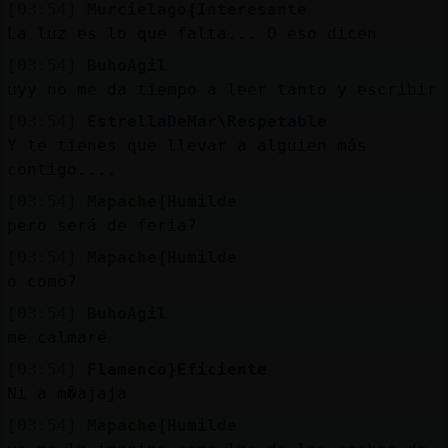
[03:54]
Murcielago{Interesante
La luz es lo que falta... O eso dicen
[03:54]
BuhoAgil
uyy no me da tiempo a leer tanto y escribir
[03:54]
EstrellaDeMar\Respetable
Y te tienes que llevar a alguien más
contigo....
[03:54]
Mapache{Humilde
pero será de feria?
[03:54]
Mapache{Humilde
o como?
[03:54]
BuhoAgil
me calmaré
[03:54]
Flamenco}Eficiente
Ni a m�ajaja
[03:54]
Mapache{Humilde