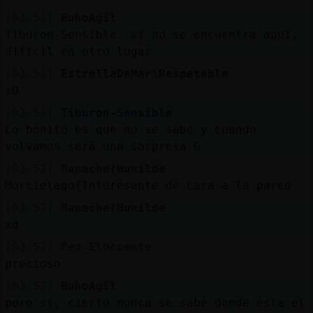
[03:51]
BuhoAgil
Tiburon-Sensible: si no se encuentra aqui,
dificil en otro lugar
[03:51]
EstrellaDeMar\Respetable
xD
[03:51]
Tiburon-Sensible
Lo bonito es que no se sabe y cuando
volvamos será una sorpresa G
[03:52]
Mapache{Humilde
Murcielago{Interesante de cara a la pared
[03:52]
Mapache{Humilde
xd
[03:52]
Pez_Elocuente
precioso
[03:52]
BuhoAgil
pero si, cierto nunca se sabe donde esta el