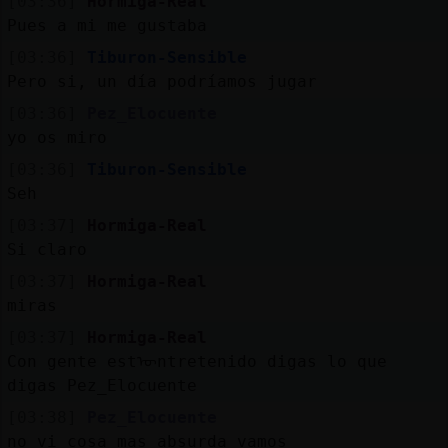
[03:36]
Hormiga-Real
Pues a mi me gustaba
[03:36]
Tiburon-Sensible
Pero si, un día podríamos jugar
[03:36]
Pez_Elocuente
yo os miro
[03:36]
Tiburon-Sensible
Seh
[03:37]
Hormiga-Real
Si claro
[03:37]
Hormiga-Real
miras
[03:37]
Hormiga-Real
Con gente estᠥntretenido digas lo que
digas Pez_Elocuente
[03:38]
Pez_Elocuente
no vi cosa mas absurda vamos