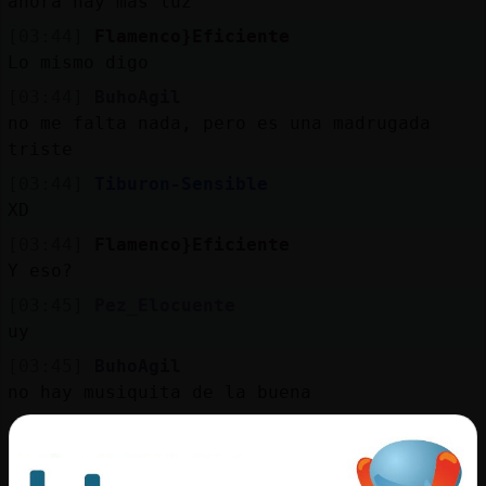
ahora hay mas luz
[03:44]
Flamenco}Eficiente
Lo mismo digo
[03:44]
BuhoAgil
no me falta nada, pero es una madrugada
triste
[03:44]
Tiburon-Sensible
XD
[03:44]
Flamenco}Eficiente
Y eso?
[03:45]
Pez_Elocuente
uy
[03:45]
BuhoAgil
no hay musiquita de la buena
[03:45]
Tiburon-Sensible
Obvi