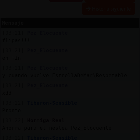
Historia siguiente
Mensaje
Reservar
[03:21]
Pez_Elocuente
alias
flipas!!!
[03:21]
Pez_Elocuente
en fin
Actualizar
[03:21]
Pez_Elocuente
contraseña
y cuando vuelve EstrellaDeMar\Respetable
[03:21]
Pez_Elocuente
xdd
Actualizar
[03:22]
Tiburon-Sensible
IP
Pronto
virtual
[03:22]
Hormiga-Real
Ahorra para el nestea Pez_Elocuente
[03:22]
Tiburon-Sensible