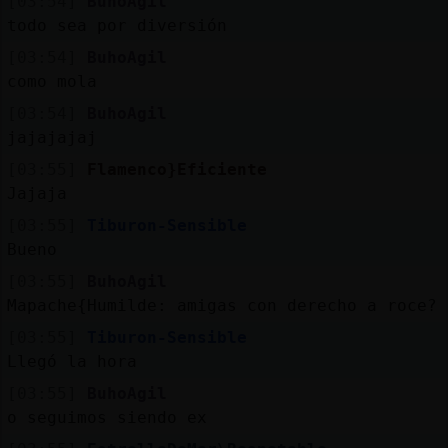
[03:54]
BuhoAgil
todo sea por diversión
[03:54]
BuhoAgil
como mola
[03:54]
BuhoAgil
jajajajaj
[03:55]
Flamenco}Eficiente
Jajaja
[03:55]
Tiburon-Sensible
Bueno
[03:55]
BuhoAgil
Mapache{Humilde: amigas con derecho a roce?
[03:55]
Tiburon-Sensible
Llegó la hora
[03:55]
BuhoAgil
o seguimos siendo ex