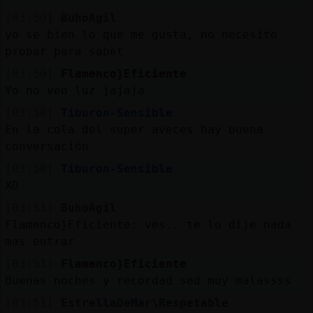
[03:50]
BuhoAgil
yo se bien lo que me gusta, no necesito
probar para sabet
[03:50]
Flamenco}Eficiente
Yo no veo luz jajaja
[03:50]
Tiburon-Sensible
En la cola del super aveces hay buena
conversación
[03:50]
Tiburon-Sensible
XD
[03:51]
BuhoAgil
Flamenco}Eficiente: ves.. te lo dije nada
mas entrar
[03:51]
Flamenco}Eficiente
Buenas noches y recordad sed muy malassss
[03:51]
EstrellaDeMar\Respetable