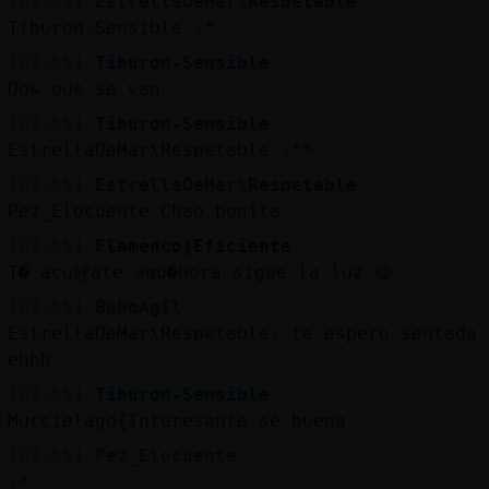
[03:55]
EstrellaDeMar\Respetable
Tiburon-Sensible :*
[03:55]
Tiburon-Sensible
Dos que se van
[03:55]
Tiburon-Sensible
EstrellaDeMar\Respetable :**
[03:55]
EstrellaDeMar\Respetable
Pez_Elocuente Chao bonita
[03:55]
Flamenco}Eficiente
T� acu鲤ate aqu�hora sigue la luz 😜
[03:55]
BuhoAgil
EstrellaDeMar\Respetable: te espero sentada
ehhh
[03:55]
Tiburon-Sensible
Murcielago{Interesante sé buena
[03:55]
Pez_Elocuente
:*