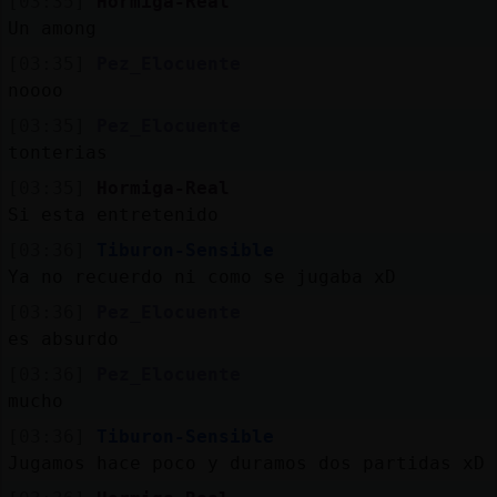
[03:35]
Hormiga-Real
Un among
[03:35]
Pez_Elocuente
noooo
[03:35]
Pez_Elocuente
tonterias
[03:35]
Hormiga-Real
Si esta entretenido
[03:36]
Tiburon-Sensible
Ya no recuerdo ni como se jugaba xD
[03:36]
Pez_Elocuente
es absurdo
[03:36]
Pez_Elocuente
mucho
[03:36]
Tiburon-Sensible
Jugamos hace poco y duramos dos partidas xD