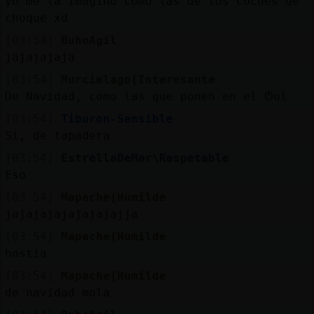
yo me la imagino como las de los coches de
choque xd
[03:54]
BuhoAgil
jajajajaja
[03:54]
Murcielago{Interesante
De Navidad, como las que ponen en el Ტol
[03:54]
Tiburon-Sensible
Si, de tapadera
[03:54]
EstrellaDeMar\Respetable
Eso
[03:54]
Mapache{Humilde
jajajajajajajajajja
[03:54]
Mapache{Humilde
hostia
[03:54]
Mapache{Humilde
de navidad mola