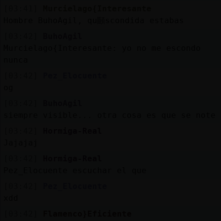
[03:41]
Murcielago{Interesante
Hombre BuhoAgil, qu頥scondida estabas
[03:42]
BuhoAgil
Murcielago{Interesante: yo no me escondo
nunca
[03:42]
Pez_Elocuente
og
[03:42]
BuhoAgil
siempre visible... otra cosa es que se note
[03:42]
Hormiga-Real
Jajajaj
[03:42]
Hormiga-Real
Pez_Elocuente escuchar el que
[03:42]
Pez_Elocuente
xdd
[03:42]
Flamenco}Eficiente