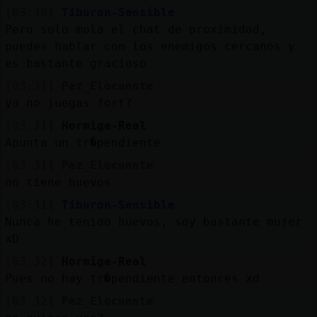
[03:30]
Tiburon-Sensible
Pero solo mola el chat de proximidad,
puedes hablar con los enemigos cercanos y
es bastante gracioso
[03:31]
Pez_Elocuente
ya no juegas fort?
[03:31]
Hormiga-Real
Apunta un tr�pendiente
[03:31]
Pez_Elocuente
no tiene huevos
[03:31]
Tiburon-Sensible
Nunca he tenido huevos, soy bastante mujer
xD
[03:32]
Hormiga-Real
Pues no hay tr�pendiente entonces xd
[03:32]
Pez_Elocuente