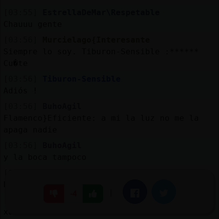
[03:55]
EstrellaDeMar\Respetable
Chauuu gente
[03:56]
Murcielago{Interesante
Siempre lo soy. Tiburon-Sensible :******
Cu�te
[03:56]
Tiburon-Sensible
Adiós !
[03:56]
BuhoAgil
Flamenco}Eficiente: a mi la luz no me la
apaga nadie
[03:56]
BuhoAgil
y la boca tampoco
[03:56]
Mapache{Humilde
BuhoAgil ni derecho ni nah ni ex
|
Facebook
Twitter
-4
[03:56]
Mapache{Humilde
xd