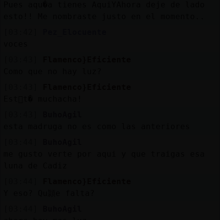
Pues aqu�a tienes AquiYAhora deje de lado
esto!! Me nombraste justo en el momento..
[03:42]
Pez_Elocuente
voces
[03:43]
Flamenco}Eficiente
Como que no hay luz?
[03:43]
Flamenco}Eficiente
Est᳠t� muchacha!
[03:43]
BuhoAgil
esta madruga no es como las anteriores
[03:44]
BuhoAgil
me gusto verte por aqui y que traigas esa
luna de Cadiz
[03:44]
Flamenco}Eficiente
Y eso? Qu頴e falta?
[03:44]
BuhoAgil