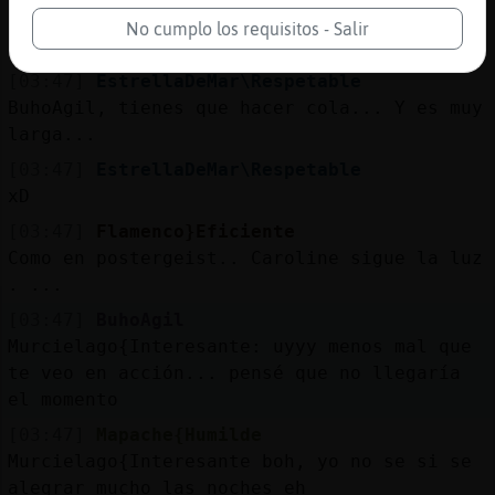
[03:47]
Tiburon-Sensible
No cumplo los requisitos - Salir
Firma aquí ->
[03:47]
EstrellaDeMar\Respetable
BuhoAgil, tienes que hacer cola... Y es muy
larga...
[03:47]
EstrellaDeMar\Respetable
xD
[03:47]
Flamenco}Eficiente
Como en postergeist.. Caroline sigue la luz
. ...
[03:47]
BuhoAgil
Murcielago{Interesante: uyyy menos mal que
te veo en acción... pensé que no llegaría
el momento
[03:47]
Mapache{Humilde
Murcielago{Interesante boh, yo no se si se
alegrar mucho las noches eh