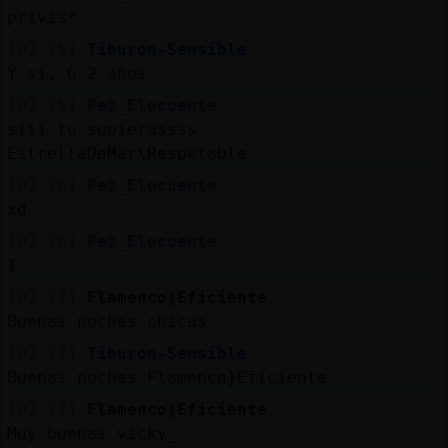
privis*
[03:25]
Tiburon-Sensible
Y si, G 2 años
[03:25]
Pez_Elocuente
siii tu supierassss
EstrellaDeMar\Respetable
[03:26]
Pez_Elocuente
xd
[03:26]
Pez_Elocuente
1
[03:27]
Flamenco}Eficiente
Buenas noches chicas
[03:27]
Tiburon-Sensible
Buenas noches Flamenco}Eficiente
[03:27]
Flamenco}Eficiente
Muy buenas vicky_