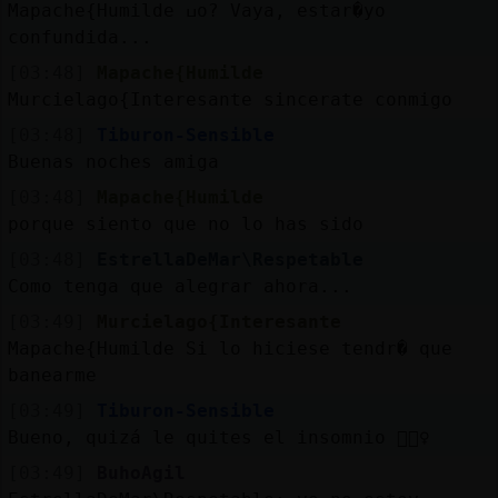
Mapache{Humilde ߎo? Vaya, estar�yo
confundida...
[03:48]
Mapache{Humilde
Murcielago{Interesante sincerate conmigo
[03:48]
Tiburon-Sensible
Buenas noches amiga
[03:48]
Mapache{Humilde
porque siento que no lo has sido
[03:48]
EstrellaDeMar\Respetable
Como tenga que alegrar ahora...
[03:49]
Murcielago{Interesante
Mapache{Humilde Si lo hiciese tendr� que
banearme
[03:49]
Tiburon-Sensible
Bueno, quizá le quites el insomnio 🤷🏼‍♀️
[03:49]
BuhoAgil