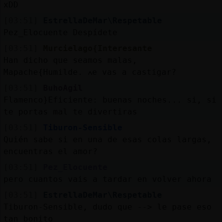
xDD
[03:51]
EstrellaDeMar\Respetable
Pez_Elocuente Despídete
[03:51]
Murcielago{Interesante
Han dicho que seamos malas,
Mapache{Humilde. ߍe vas a castigar?
[03:51]
BuhoAgil
Flamenco}Eficiente: buenas noches... si, si
te portas mal te divertiras
[03:51]
Tiburon-Sensible
Quién sabe si en una de esas colas largas,
encuentras el amor?
[03:51]
Pez_Elocuente
pero cuantos vais a tardar en volver ahora
[03:51]
EstrellaDeMar\Respetable
Tiburon-Sensible, dudo que --> le pase eso
tan bonito