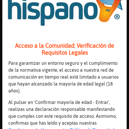
[03:45]
BuhoAgil
ni tanta alegria
[03:45]
Murcielago{Interesante
Que viene
[03:45]
Tiburon-Sensible
EstrellaDeMar\Respetable habla
Acceso a la Comunidad: Verificación de
[03:45]
BuhoAgil
Requisitos Legales
se nos fue el buen rollo que imperaba en la
madrugada
Para garantizar un entorno seguro y el cumplimiento
de la normativa vigente, el acceso a nuestra red de
[03:45]
Tiburon-Sensible
comunicación en tiempo real está limitado a usuarios
Ya puedes xD
que hayan alcanzado la mayoría de edad legal (18
[03:45]
EstrellaDeMar\Respetable
años).
BuhoAgil, ya no estés triste, he vuelto.
Al pulsar en 'Confirmar mayoría de edad - Entrar',
[03:46]
Tiburon-Sensible
realizas una declaración responsable manifestando
Jajajajajaja
que cumples con este requisito de acceso. Asimismo,
[03:46]
EstrellaDeMar\Respetable
confirmas que has leído y aceptas nuestras
xD