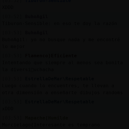
[03:52]
Tiburon-Sensible
XDDD
[03:52]
BuhoAgil
Tiburon-Sensible: en eso te doy la razón
[03:53]
BuhoAgil
BuhoAgil: yo no busque nada y me encontré
lo mejor
[03:53]
Flamenco}Eficiente
Intentando que siempre al menos sea bonita
la diversi󮠭uchacha
[03:53]
EstrellaDeMar\Respetable
Luego cuando lo encuentres, te llevan a
otra dimensión a enseñarte dibujos randoms
[03:53]
EstrellaDeMar\Respetable
xDDD
[03:53]
Mapache{Humilde
Murcielago{Interesante es temprano