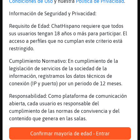
Condiciones de Uso
y nuestra
Política de Privacidad
.
[03:46]
BuhoAgil
Información de Seguridad y Privacidad:
EstrellaDeMar\Respetable: y tú me vas a
alegrar la noche?
Requisito de Edad: ChatHispano requiere que todos
[03:46]
EstrellaDeMar\Respetable
sus usuarios tengan 18 años o más para participar. El
Y tus días...
acceso a perfiles que no cumplan este criterio está
restringido.
[03:46]
BuhoAgil
guauuu pues mucho mejor
Cumplimiento Normativo: En cumplimiento de la
[03:46]
Murcielago{Interesante
legislación de servicios de la sociedad de la
Mapache{Humilde, yo tambi鮠quiero que me
información, registramos los datos técnicos de
alegres la noche
conexión (IP y puerto) por un periodo de 12 meses.
[03:46]
BuhoAgil
Responsabilidad: Como plataforma de comunicación
donde hay que apuntarse?
abierta, cada usuario es responsable del
[03:47]
EstrellaDeMar\Respetable
cumplimiento de las normas de convivencia y del
Justo me han quitado eso pa despedirme
contenido que genera en las salas.
[03:47]
EstrellaDeMar\Respetable
Confirmar mayoría de edad - Entrar
xD