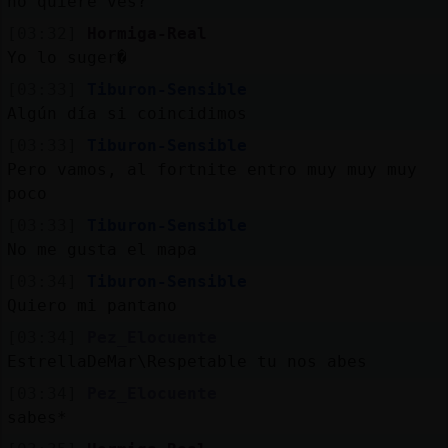
no quiere ves?
[03:32]
Hormiga-Real
Yo lo suger�
[03:33]
Tiburon-Sensible
Algún día si coincidimos
[03:33]
Tiburon-Sensible
Pero vamos, al fortnite entro muy muy muy
poco
[03:33]
Tiburon-Sensible
No me gusta el mapa
[03:34]
Tiburon-Sensible
Quiero mi pantano
[03:34]
Pez_Elocuente
EstrellaDeMar\Respetable tu nos abes
[03:34]
Pez_Elocuente
sabes*