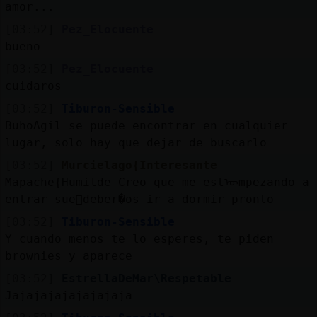
amor...
[03:52]
Pez_Elocuente
bueno
[03:52]
Pez_Elocuente
cuidaros
[03:52]
Tiburon-Sensible
BuhoAgil se puede encontrar en cualquier
lugar, solo hay que dejar de buscarlo
[03:52]
Murcielago{Interesante
Mapache{Humilde Creo que me estᠥmpezando a
entrar sue񯬠deber�os ir a dormir pronto
[03:52]
Tiburon-Sensible
Y cuando menos te lo esperes, te piden
brownies y aparece
[03:52]
EstrellaDeMar\Respetable
Jajajajajajajajaja