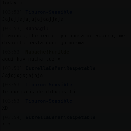
todavía..
[03:53]
Tiburon-Sensible
Jajajjajajajajaajjaja
[03:53]
BuhoAgil
Flamenco}Eficiente: yo nunca me aburro, me
divierto hasta conmigo misma
[03:53]
Mapache{Humilde
aquí hay mucha luz x
[03:53]
EstrellaDeMar\Respetable
Jajajajajajaja
[03:53]
Tiburon-Sensible
Te quejarás de dibujos tú
[03:53]
Tiburon-Sensible
XD
[03:54]
EstrellaDeMar\Respetable
*-*