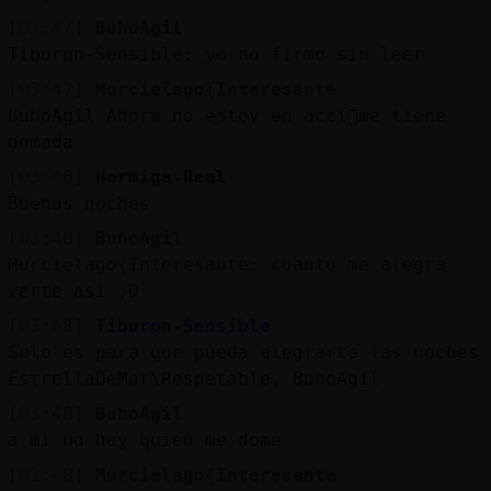
[03:47]
BuhoAgil
Tiburon-Sensible: yo no firmo sin leer
[03:47]
Murcielago{Interesante
BuhoAgil Ahora no estoy en acci󮬠me tiene
domada
[03:48]
Hormiga-Real
Buenas noches
[03:48]
BuhoAgil
Murcielago{Interesante: cuanto me alegra
verte asi ;D
[03:48]
Tiburon-Sensible
Solo es para que pueda alegrarte las noches
EstrellaDeMar\Respetable, BuhoAgil
[03:48]
BuhoAgil
a mi no hay quien me dome
[03:48]
Murcielago{Interesante