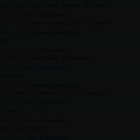
Mis
Que coño, para más sambas de fresa
blogs
[03:22]
Pez_Elocuente
yo he estado en Madrid en diciembre
[03:22]
Tiburon-Sensible
Mis
XD
foros
[03:22]
Pez_Elocuente
a ver si nos hemos cruzadoooo
[03:23]
Pez_Elocuente
Registrar
un
sambita
[03:23]
Tiburon-Sensible
canal
Lo dudo, no hemos ido a la capital
[03:23]
Pez_Elocuente
arepa
Más
[03:23]
Pez_Elocuente
gestiones
pues que fuerte
[03:23]
Pez_Elocuente