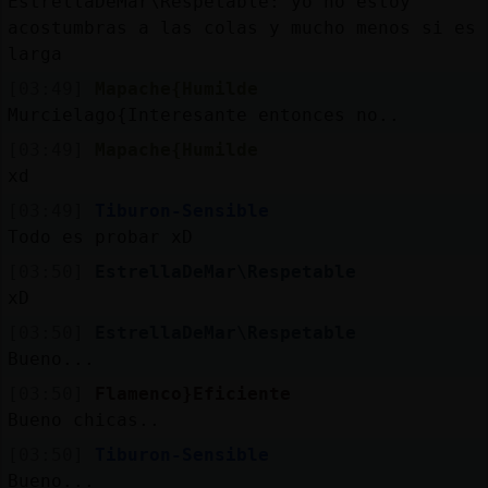
EstrellaDeMar\Respetable: yo no estoy
acostumbras a las colas y mucho menos si es
larga
[03:49]
Mapache{Humilde
Murcielago{Interesante entonces no..
[03:49]
Mapache{Humilde
xd
[03:49]
Tiburon-Sensible
Todo es probar xD
[03:50]
EstrellaDeMar\Respetable
xD
[03:50]
EstrellaDeMar\Respetable
Bueno...
[03:50]
Flamenco}Eficiente
Bueno chicas..
[03:50]
Tiburon-Sensible
Bueno...