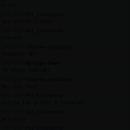
o sea
[03:23]
Pez_Elocuente
que llevas 2 años
[03:23]
Pez_Elocuente
llevais
[03:24]
Tiburon-Sensible
Tequeños 🤤
[03:24]
Hormiga-Real
Te trajo tambi鮠?
[03:24]
Tiburon-Sensible
No, los hace
[03:24]
Pez_Elocuente
entran los prives a reventar
[03:25]
Pez_Elocuente
precioso
[03:25]
Pez_Elocuente