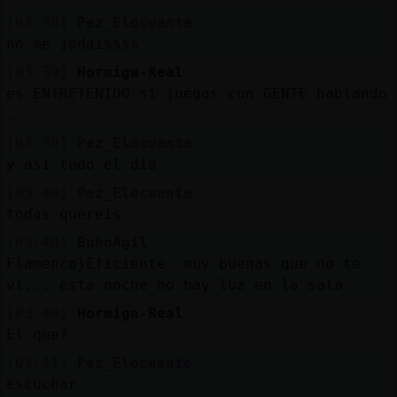
[03:38]
Pez_Elocuente
no me jodaissss
[03:39]
Hormiga-Real
es ENTRETENIDO si juegas con GENTE hablando
.
[03:39]
Pez_Elocuente
y asi todo el dia
[03:40]
Pez_Elocuente
todas quereis
[03:40]
BuhoAgil
Flamenco}Eficiente: muy buenas que no te
vi... esta noche no hay luz en la sala
[03:40]
Hormiga-Real
El que?
[03:41]
Pez_Elocuente
escuchar