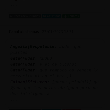
...
68 líneas de 6 usuarios
439 visitas
1 puntos
Canal #lesbianas
-
23/01/2023 18:31
Anguila{Respetable
: Joder qué
plastas
Gata{Fugaz
: xDDDD
Gata{Fugaz
: y el de alcohol
Gata{Fugaz
: que tampoco os vendan la
cervecita ni en el bar ;)
Caiman}SinLuces
: [gordo-peludo11] qu
頰ena que los pelos abriguen pero no
den inteligencia
...