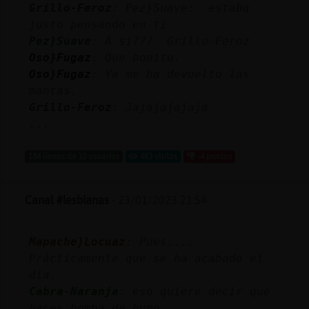
Grillo-Feroz
: Pez}Suave: estaba
justo pensando en ti
Pez}Suave
: A si??? Grillo-Feroz
Oso}Fugaz
: Que bonito.
Oso}Fugaz
: Ya me ha devuelto las
mantas.
Grillo-Feroz
: Jajajajajaja
...
184 líneas de 10 usuarios
483 visitas
-4 puntos
Canal #lesbianas
-
23/01/2023 21:54
Mapache}Locuaz
: Pues....
Prácticamente que se ha acabado el
día.
Cabra-Naranja
: eso quiere decir que
haces bomba de humo