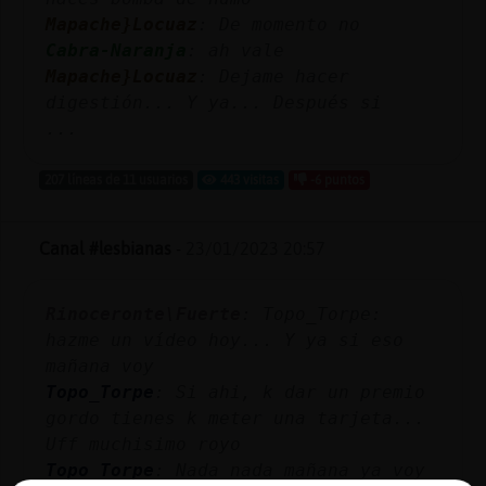
Mapache}Locuaz
: De momento no
Cabra-Naranja
: ah vale
Mapache}Locuaz
: Dejame hacer
digestión... Y ya... Después si
...
207 líneas de 11 usuarios
443 visitas
-6 puntos
Canal #lesbianas
-
23/01/2023 20:57
Rinoceronte\Fuerte
: Topo_Torpe:
hazme un vídeo hoy... Y ya si eso
mañana voy
Topo_Torpe
: Si ahi, k dar un premio
gordo tienes k meter una tarjeta...
Uff muchisimo royo
Topo_Torpe
: Nada nada mañana ya voy