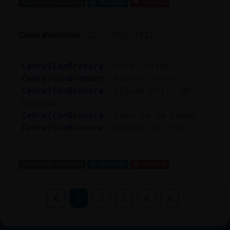
74 líneas de 6 usuarios
480 visitas
-5 puntos
Canal #lesbianas
-
23/01/2023 18:21
Cabra{ConBravura
: hola chicas
Cabra{ConBravura
: buenas tardes
Cabra{ConBravura
: alguna chica de
Badajoz?
Cabra{ConBravura
: como va la tarde
Cabra{ConBravura
: ademas de fria
...
25 líneas de 4 usuarios
428 visitas
-8 puntos
1
2
3
4