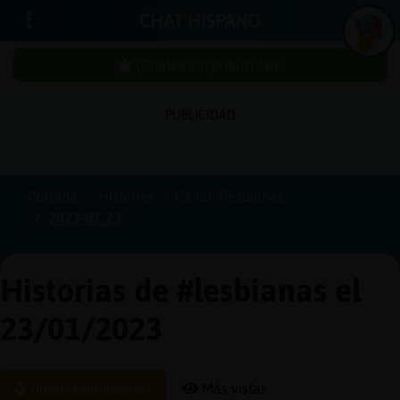
CHAT HISPANO
¡Chatea sin publicidad!
PUBLICIDAD
Iniciar
sesión
Portada
Historias
Canal #lesbianas
2023-01-23
¡Chatea
sin
publici
Historias de #lesbianas el
23/01/2023
Crear
una
Últimas publicadas
Más vistas
cuenta