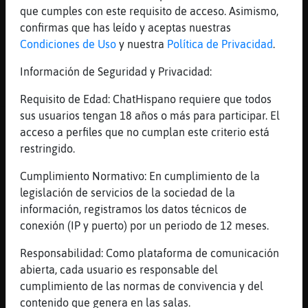
que cumples con este requisito de acceso. Asimismo,
Cobaya\Debil
: Avestruz-Debil, caixo.
confirmas que has leído y aceptas nuestras
:***
Condiciones de Uso
y nuestra
Política de Privacidad
.
...
Información de Seguridad y Privacidad:
130 líneas de 9 usuarios
444 visitas
-8 puntos
Requisito de Edad: ChatHispano requiere que todos
sus usuarios tengan 18 años o más para participar. El
Canal #lesbianas
-
23/01/2023 18:52
acceso a perfiles que no cumplan este criterio está
restringido.
LibelulaLetal
: Puto fr�o
Cumplimiento Normativo: En cumplimiento de la
LibelulaLetal
: [Serpiente{Verde] ese
legislación de servicios de la sociedad de la
es el consuelo de las de 30
información, registramos los datos técnicos de
Serpiente{Verde
: bueno... tengo que
conexión (IP y puerto) por un periodo de 12 meses.
decir que me estoy viniendo arriba
ahora con los 31, pero el a񯠰asao fue
Responsabilidad: Como plataforma de comunicación
horroroso
abierta, cada usuario es responsable del
LibelulaLetal
: pero t� dile a una de
cumplimiento de las normas de convivencia y del
20 que los 20 son los nuevos 10,
contenido que genera en las salas.