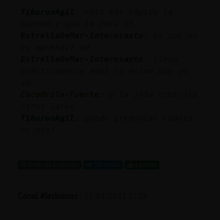
Mis
TiburonAgil
: está más rápida la
blogs
aprendiz que la jefa eh
EstrellaDeMar-Interesante
: es que no
es aprendiz xd
EstrellaDeMar-Interesante
: lleva
Mis
prácticamente aquí lo mismo que yo
foros
xd
Cocodrilo-Fuerte
: y la jefa controla
otros lares
Registr
TiburonAgil
: puedo preguntar cuánto
un
es eso?
canal
...
76 líneas de 5 usuarios
503 visitas
4 puntos
Más
Canal #lesbianas
-
23/01/2023 22:39
gestion