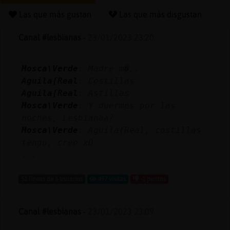
Las que más gustan
Las que más disgustan
Canal #lesbianas
-
23/01/2023 23:20
Reserva
alias
Mosca\Verde
: Madre m�..
Aguila{Real
: Costillas
Aguila{Real
: Astillas
Actuali
Mosca\Verde
: Y duermes por las
contras
noches, Lesbianaa?
Mosca\Verde
: Aguila{Real, costillas
tengo, creo xD
...
Actuali
IP
51 líneas de 6 usuarios
497 visitas
-1 puntos
virtual
Canal #lesbianas
-
23/01/2023 23:09