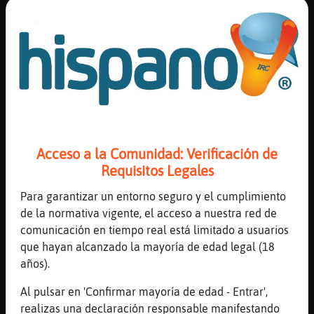
yo tambien jejej
Rinoceronte\Fuerte
: Vale!! Ya me
quedo yo en la cama no te preocupes
yo la protejo
Topo_Torpe
: Jejejeje
...
282 líneas de 8 usuarios
503 visitas
3 puntos
Acceso a la Comunidad: Verificación de
Canal #lesbianas
-
23/01/2023 20:26
Requisitos Legales
Para garantizar un entorno seguro y el cumplimiento
Murcielago{ConTimidez
: Q pasa q no
de la normativa vigente, el acceso a nuestra red de
hay movimiento
comunicación en tiempo real está limitado a usuarios
Murcielago{ConTimidez
: Q ha roto
que hayan alcanzado la mayoría de edad legal (18
noe?
años).
Avestruz-Debil
: Comadreja caixo :*
Al pulsar en 'Confirmar mayoría de edad - Entrar',
Avestruz-Debil
: Noe34les buenas!!!
realizas una declaración responsable manifestando
:* :* :* :*