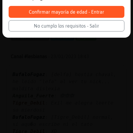
ver᳠d󮤥 te manda
Serpiente{Verde
: hombre las de 20
Confirmar mayoría de edad - Entrar
son beb�s
...
No cumplo los requisitos - Salir
41 líneas de 4 usuarios
447 visitas
4 puntos
Canal #lesbianas
-
23/01/2023 18:43
BufaloFugaz
: [delfa] hostia chaval,
he leido "lefa" al ver tu nick...
maldita dislexia
Anguila_Fuerte
: 🙈🙈🙈
Tigre_Debil
: Exil me alegra leerte
so mierdosi
BufaloFugaz
: [Tigre_Debil] normal,
si aqu�o escribe ni el tato
Tigre_Debil
: XD