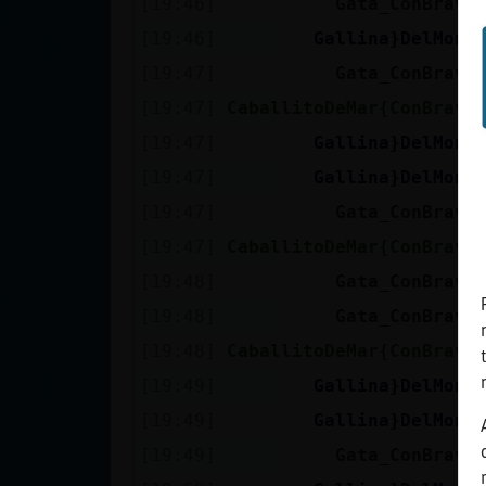
[19:46]
Gata_ConBravu
cuenta
[19:46]
Gallina}DelMont
[19:47]
Gata_ConBravu
[19:47]
CaballitoDeMar{ConBravu
Reservar
[19:47]
Gallina}DelMont
alias
[19:47]
Gallina}DelMont
[19:47]
Gata_ConBravu
Actualizar
[19:47]
CaballitoDeMar{ConBravu
contraseña
[19:48]
Gata_ConBravu
[19:48]
Gata_ConBravu
[19:48]
CaballitoDeMar{ConBravu
Actualizar
[19:49]
Gallina}DelMont
IP virtual
[19:49]
Gallina}DelMont
[19:49]
Gata_ConBravu