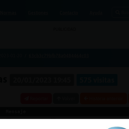
Bus
Normas
Gestiones
Contacto
Ayuda
PUBLICIDAD
2023-01-20
63cb3c79bfb78a0484464c03
nas
20/01/2023 19:45
575 visitas
Reportar
Volver
Historia anterior
Mensaje
ra
ACTION bosteza