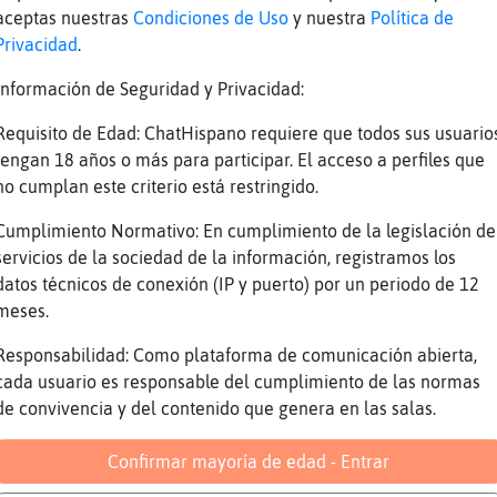
on
Todo bien
aceptas nuestras
Condiciones de Uso
y nuestra
Política de
ra
Todo mal
Privacidad
.
on
Ea, pues nada
Información de Seguridad y Privacidad:
ra
~~
Requisito de Edad: ChatHispano requiere que todos sus usuario
on
Qué vais a cenar?
tengan 18 años o más para participar. El acceso a perfiles que
ra
Ni idea
no cumplan este criterio está restringido.
Marinalastofus, qu頥ntiendes por "analizar 
ra
Cumplimiento Normativo: En cumplimiento de la legislación de
eso?
servicios de la sociedad de la información, registramos los
datos técnicos de conexión (IP y puerto) por un periodo de 12
Reportar
Volver
Historia anterior
meses.
Responsabilidad: Como plataforma de comunicación abierta,
cada usuario es responsable del cumplimiento de las normas
de convivencia y del contenido que genera en las salas.
Confirmar mayoría de edad - Entrar