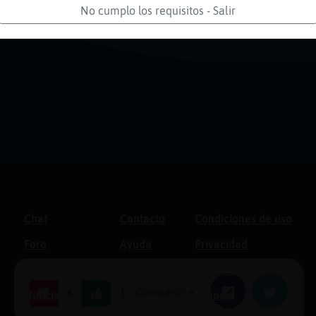
No cumplo los requisitos - Salir
Chat
Contacto
Condiciones de uso
Foro
Ayuda
Privacidad
Blogs
Política de cookies
|
Compartir en:
Facebook
Twitter
6
Noticias
Soporte