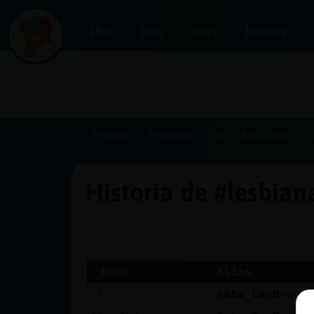
Chat
Foro
Blogs
Noticias
Iniciar
sesión
Portada
Historias
Canal #lesbianas
Historia de #lesbia
¡Chatea
sin
publicidad!
Hour
Alias
[19:45]
Gata_ConBravu
Crear
una