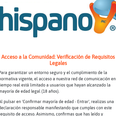
ra
ACTION se pone dos palillos en los ojos
on
Qué ha pasado?
ra
Nada ha pasado, una bola del oeste de esas
ra
Que se duerme.
on
Y los palillos?
on
Hola CaballitoDeMar{ConBravura
ra
Para tener los ojos abiertos
Acceso a la Comunidad: Verificación de Requisitos
ra
Hola, Gallina}DelMonton.
Legales
ra
Analizar nopor con sentimiento...
Para garantizar un entorno seguro y el cumplimiento de la
ra
Mi tesis xD
normativa vigente, el acceso a nuestra red de comunicación en
ra
ߍelanc󬩣a?
tiempo real está limitado a usuarios que hayan alcanzado la
mayoría de edad legal (18 años).
on
Madre mía
on
He venido en el mejor momento
Al pulsar en 'Confirmar mayoría de edad - Entrar', realizas una
declaración responsable manifestando que cumples con este
ra
No hablaba nadie, as�ue s�
requisito de acceso. Asimismo, confirmas que has leído y