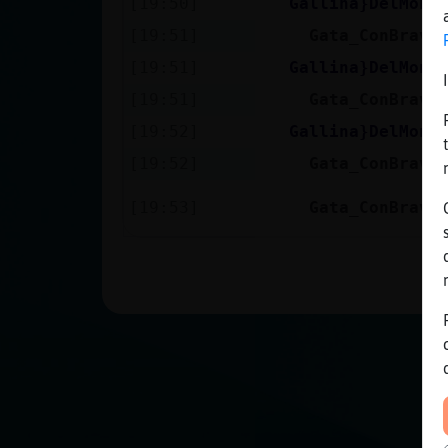
[19:50]
Gallina}DelMont
Mis blogs
[19:51]
Gata_ConBravu
[19:51]
Gallina}DelMont
Mis foros
[19:51]
Gata_ConBravu
[19:52]
Gallina}DelMont
[19:52]
Gata_ConBravu
Registrar
[19:53]
Gata_ConBravu
un canal
Más
gestiones