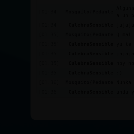
Algun
[01:34]
Mosquito{Pedante
a un 
[01:34]
CulebraSensible
jajaj
[01:35]
Mosquito{Pedante
Q mal
[01:35]
CulebraSensible
ya te
[01:35]
CulebraSensible
jajaj
[01:35]
CulebraSensible
hoy n
[01:35]
CulebraSensible
:)
[01:36]
Mosquito{Pedante
Nunka
[01:36]
CulebraSensible
anda 