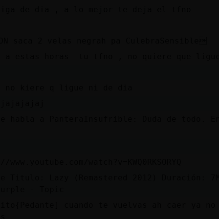
liga de dia , a lo mejor te deja el tfno
ON saca 2 velas negrah pa CulebraSensible
e a estas horas tu tfno , no quiere que ligu
f no kiere q ligue ni de dia
ajajajajaj
le habla a PanteraInsufrible: Duda de todo. E
://www.youtube.com/watch?v=KWQ0RKSORYQ
be Titulo: Lazy (Remastered 2012) Duración: 7
Purple - Topic
uito{Pedante] cuando te vuelvas ah caer ya no
as