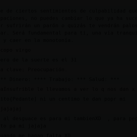
:
te de ciertos sentimientos de culpabilidad qu
upaciones, no puedes cambiar lo que ya ha suc
er sufrirán un parón o quizás te vendrán palo
var. Será fundamental para ti, una vía tranqu
s y caer en la monotonía.
scopo virgo
mero de la suerte es el 31
ra clave: Preocupación.
 ** Dinero: **** Trabajo: *** Salud: ***
raInsufrible le llevamos a ver lo q nos dan x
uito{Pedante] ni un centimo te dan popr mi
ajajajaj
y al desguace es para mi tambienXD , para pe
sto pa mi jajaja
cuando me hagan falta XD