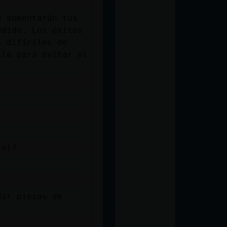
e aumentarán tus
edido. Los éxitos
s difíciles de
ila para evitar el
 el?
dir piezas de