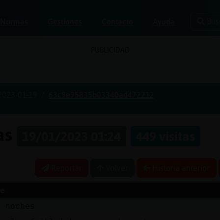
Bus
Normas
Gestiones
Contacto
Ayuda
PUBLICIDAD
2023-01-19
63c9e95835b03340ad472212
nas
19/01/2023 01:24
449 visitas
Reportar
Volver
Historia anterior
e
s noches