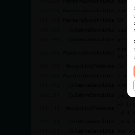
[01:29]
PanteraInsufrible
hay v
[01:29]
PanteraInsufrible
entra
[01:29]
PanteraInsufrible
XD
[01:30]
CulebraSensible
suele
[01:30]
CulebraSensible
pero 
tuve 
[01:30]
PanteraInsufrible
no ve
[01:30]
Mosquito{Pedante
Es la
[01:30]
PanteraInsufrible
y asi
[01:30]
CulebraSensible
esta 
[01:31]
CulebraSensible
jajja
El tl
[01:31]
Mosquito{Pedante
jajaj
[01:31]
CulebraSensible
jajaj
[01:32]
CulebraSensible
por m