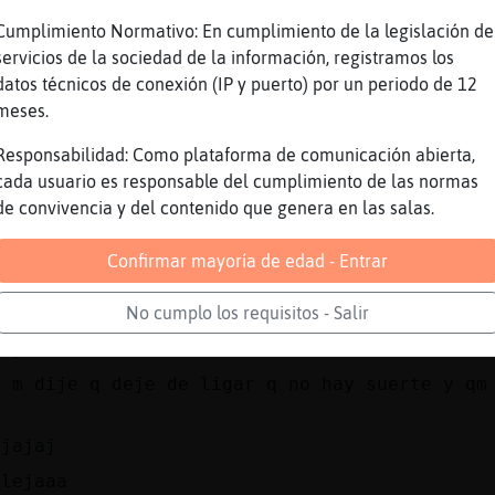
eces que no hay explicacion es entrar y zas ,
Cumplimiento Normativo: En cumplimiento de la legislación de
r y a los pocos minutos zas
servicios de la sociedad de la información, registramos los
datos técnicos de conexión (IP y puerto) por un periodo de 12
 pasar ah menudo PanteraInsufrible
meses.
Mosquito{Pedante esta igual todos los dias
Responsabilidad: Como plataforma de comunicación abierta,
una temporada hace ya tiempo , que era poner 
cada usuario es responsable del cumplimiento de las normas
r ni la lista de usuarios cuando ya me habia 
de convivencia y del contenido que genera en las salas.
 mierda de app
Confirmar mayoría de edad - Entrar
 buen rato estuve
mas por los suelos que de pie
No cumplo los requisitos - Salir
jaj
f m dije q deje de ligar q no hay suerte y qm
a
ajajaj
alejaaa