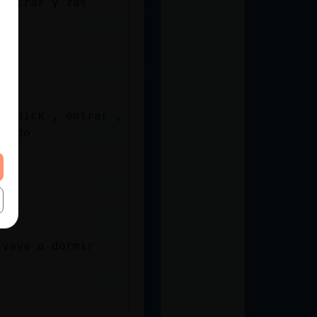
 entrar y zas
el nick , entrar ,
caido
 vaya a dormir