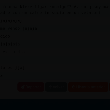
a feucha kiere ligar konmigo?? Aviso q soy ma
padre con un calcetin sucio en un velatoril
ajajajajaj
 me vendo jajaja
 digo
ajajajaja
o es tu dia
 lo es jjaj
ya
Reportar
Volver
Historia anterior