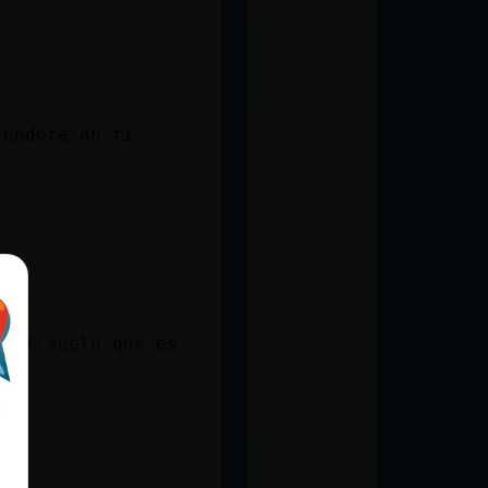
iendote ah ti
n el suelo que es