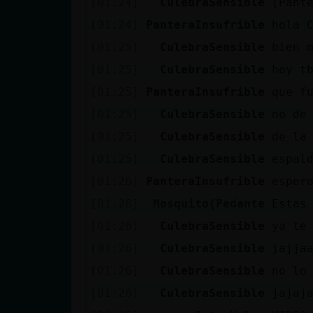
[01:24]
CulebraSensible
[Pant
cuenta
[01:24]
PanteraInsufrible
hola 
[01:25]
CulebraSensible
bien m
[01:25]
CulebraSensible
hoy t
Reservar
[01:25]
PanteraInsufrible
que f
alias
[01:25]
CulebraSensible
no de
[01:25]
CulebraSensible
de la
Actualizar
[01:25]
CulebraSensible
espal
contraseña
[01:26]
PanteraInsufrible
esper
[01:26]
Mosquito{Pedante
Estas
[01:26]
CulebraSensible
ya te
Actualizar
[01:26]
CulebraSensible
jajja
IP virtual
[01:26]
CulebraSensible
no lo
[01:26]
CulebraSensible
jajaj