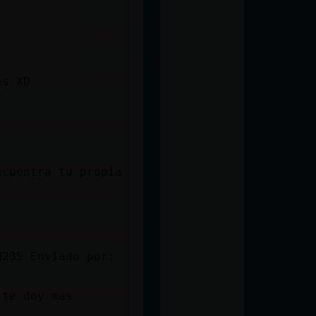
es XD
ncuentra tu propia
M23S Enviado por:
 te doy mas