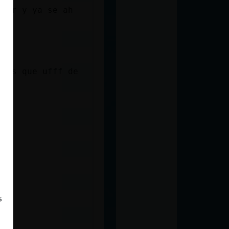
trar y ya se ah
dias que ufff de
s