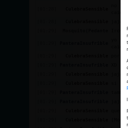
no lo
[01:28]
CulebraSensible
caido
[01:28]
CulebraSensible
jajaj
[01:29]
Mosquito{Pedante
Iros 
yo ta
[01:29]
PanteraInsufrible
caida
[01:29]
CulebraSensible
por m
[01:29]
PanteraInsufrible
XD
[01:29]
CulebraSensible
jajaj
[01:29]
CulebraSensible
si tb
[01:29]
PanteraInsufrible
tambi
[01:29]
PanteraInsufrible
jajaj
[01:29]
CulebraSensible
que t
[01:29]
CulebraSensible
[Mosq