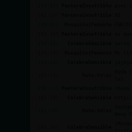
[01:32]
PanteraInsufrible
pues 
[01:32]
PanteraInsufrible
XD
[01:32]
Mosquito{Pedante
ACTI
[01:32]
PanteraInsufrible
es qu
[01:33]
CulebraSensible
seras
[01:33]
Mosquito{Pedante
Mi tl
[01:33]
CulebraSensible
jajaj
Buda 
[01:33]
Rata-Veloz
luz.
[01:33]
PanteraInsufrible
!buda
[01:33]
CulebraSensible
https
YouTu
[01:33]
Rata-Veloz
Deep 
[Mosq
[01:34]
CulebraSensible
tirit