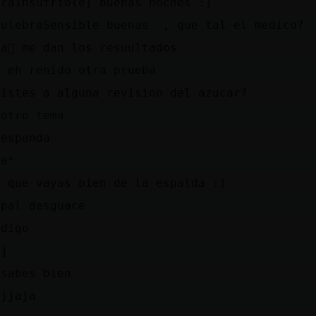
eraInsufrible] buenas noches :)
CulebraSensible buenas , que tal el medico?
a񡮡 me dan los resuultados
b eh renido otra prueba
uistes a alguna revision del azucar?
 otro tema
 espanda
da*
o que vayas bien de la espalda :)
 pal desguace
 digo
aj
 sabes bien
ajjaja