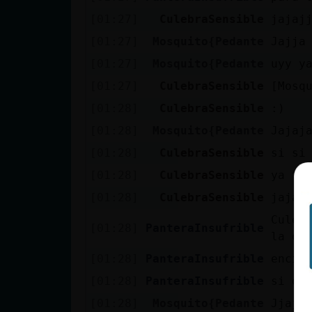
[01:27]
CulebraSensible
jajaj
[01:27]
Mosquito{Pedante
Jajja
[01:27]
Mosquito{Pedante
uyy y
[01:27]
CulebraSensible
[Mosq
[01:28]
CulebraSensible
:)
[01:28]
Mosquito{Pedante
Jajaj
[01:28]
CulebraSensible
si si
[01:28]
CulebraSensible
ya te
[01:28]
CulebraSensible
jajaj
Culeb
[01:28]
PanteraInsufrible
la qu
[01:28]
PanteraInsufrible
encim
[01:28]
PanteraInsufrible
si de
[01:28]
Mosquito{Pedante
Jjajj