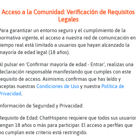
 digas muy alto PanteraInsufrible acaba de en
Acceso a la Comunidad: Verificación de Requisitos
Legales
ajajajajaja
Para garantizar un entorno seguro y el cumplimiento de la
al carajo jajajaa
normativa vigente, el acceso a nuestra red de comunicación en
mpoco lo dire muy alto que tambien he tenido 
tiempo real está limitado a usuarios que hayan alcanzado la
s
mayoría de edad legal (18 años).
alejaaaaaaaaaaaaaaaa
Al pulsar en 'Confirmar mayoría de edad - Entrar', realizas una
declaración responsable manifestando que cumples con este
ajaj
requisito de acceso. Asimismo, confirmas que has leído y
aceptas nuestras
Condiciones de Uso
y nuestra
Política de
Privacidad
.
en entiendo el tema de caidas XD
Información de Seguridad y Privacidad:
aja
u tb vaya temperada que llevas
Requisito de Edad: ChatHispano requiere que todos sus usuario
tengan 18 años o más para participar. El acceso a perfiles que
uito{Pedante] jajjaajjaj
no cumplan este criterio está restringido.