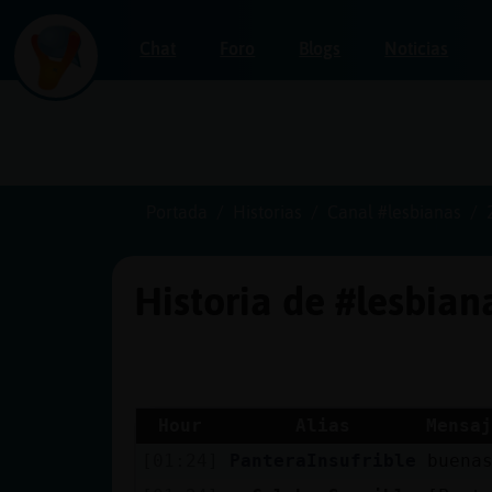
Chat
Foro
Blogs
Noticias
Iniciar
sesión
Portada
Historias
Canal #lesbianas
Historia de #lesbia
¡Chatea
sin
publicidad!
Hour
Alias
Mensaj
[01:24]
PanteraInsufrible
buena
Crear
una