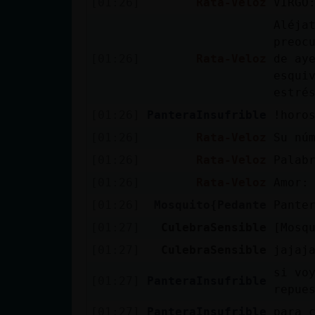
[01:26]
Rata-Veloz
VIRGO
Mis blogs
Aléja
preoc
[01:26]
Rata-Veloz
de ay
Mis foros
esqui
estré
[01:26]
PanteraInsufrible
!horo
Registrar
[01:26]
Rata-Veloz
Su nú
un canal
[01:26]
Rata-Veloz
Palab
[01:26]
Rata-Veloz
Amor:
[01:26]
Mosquito{Pedante
Pante
Más
[01:27]
CulebraSensible
[Mosq
gestiones
[01:27]
CulebraSensible
jajaj
si vo
[01:27]
PanteraInsufrible
repue
[01:27]
PanteraInsufrible
para 