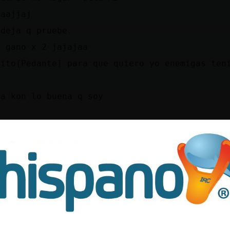
jaajjaj
 deja q pruebe.
a gano x 2 jajajaa
uito{Pedante] para que quiero yo enemigas ten
aa kon lo buena q soy
 veo
ajjaj
raSensible , encima la que esta todo el dia e
e quiere llevarte al desguace
a XD
beria ir ella primera XD
aj