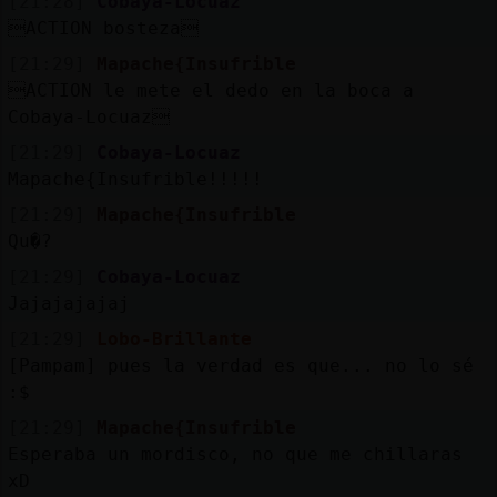
[21:28]
Cobaya-Locuaz
Mis
ACTION bosteza
blogs
[21:29]
Mapache{Insufrible
ACTION le mete el dedo en la boca a
Cobaya-Locuaz
Mis
[21:29]
Cobaya-Locuaz
foros
Mapache{Insufrible!!!!!
[21:29]
Mapache{Insufrible
Qu�?
Registr
[21:29]
Cobaya-Locuaz
un
Jajajajajaj
canal
[21:29]
Lobo-Brillante
[Pampam] pues la verdad es que... no lo sé
:$
Más
[21:29]
Mapache{Insufrible
gestion
Esperaba un mordisco, no que me chillaras
xD