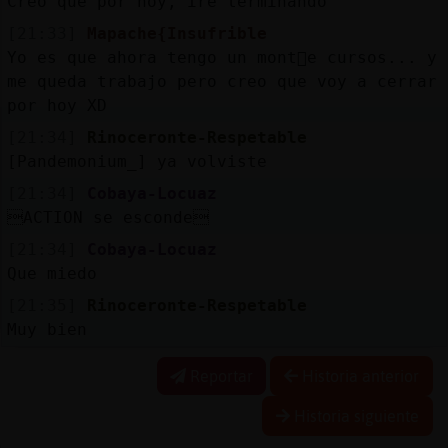
Creo que por hoy, iré terminando
[21:33]
Mapache{Insufrible
Yo es que ahora tengo un mont󮠤e cursos... y
me queda trabajo pero creo que voy a cerrar
por hoy XD
[21:34]
Rinoceronte-Respetable
[Pandemonium_] ya volviste
[21:34]
Cobaya-Locuaz
ACTION se esconde
[21:34]
Cobaya-Locuaz
Que miedo
[21:35]
Rinoceronte-Respetable
Muy bien
Reportar
Historia anterior
Historia siguiente