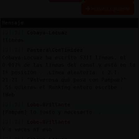
Historia siguiente
Mensaje
Reserva
[21:27]
Cobaya-Locuaz
alias
!lineas
[21:27]
Pantera\ConTimidez
Cobaya-Locuaz ha escrito 5311 líneas, el
Actuali
0.017% de las lineas del canal y está en la
contras
1º posición . .Línea aleatoria: ( 2.1.
21:21 ) "Velverosa qué pasa con Pampam?"
.Si quieres el Ranking entero escribe :
!Web
Actuali
[21:27]
Lobo-Brillante
IP
[Pampam] lo justo y necesario...
virtual
[21:27]
Lobo-Brillante
Y a veces ni eso