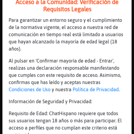
Acceso a la Comunidad: Verificación de
Jajajajajajajajajajaj
Requisitos Legales
[21:30]
Mapache{Insufrible
ACTION retira el dedo y lo guarda
Para garantizar un entorno seguro y el cumplimiento
de la normativa vigente, el acceso a nuestra red de
[21:31]
Mapache{Insufrible
comunicación en tiempo real está limitado a usuarios
Natulina, pues una vez de peque�a
que hayan alcanzado la mayoría de edad legal (18
[21:31]
Cobaya-Locuaz
años).
Dónde te vas a guardar el dedo? XD
Al pulsar en 'Confirmar mayoría de edad - Entrar',
[21:31]
Cobaya-Locuaz
realizas una declaración responsable manifestando
Jajajaja
que cumples con este requisito de acceso. Asimismo,
[21:31]
Mapache{Insufrible
confirmas que has leído y aceptas nuestras
La hermana de una "amiga"
Condiciones de Uso
y nuestra
Política de Privacidad
.
[21:31]
Mapache{Insufrible
Información de Seguridad y Privacidad:
Cobaya-Locuaz, aqu�(
[21:31]
Cobaya-Locuaz
Requisito de Edad: ChatHispano requiere que todos
Tssss
sus usuarios tengan 18 años o más para participar. El
acceso a perfiles que no cumplan este criterio está
[21:31]
Mapache{Insufrible