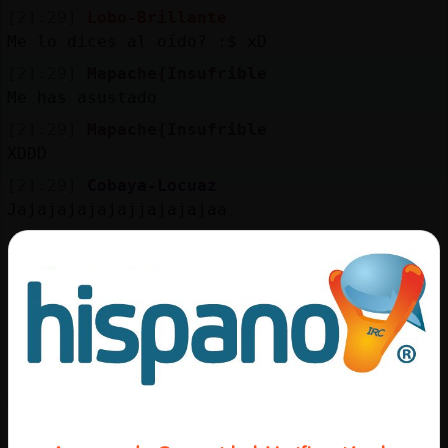
[21:29]
Lobo-Brillante
Me lo dices al oído? :$ xD
[21:29]
Mapache{Insufrible
Me has asustado
[21:29]
Mapache{Insufrible
XDDD
[21:29]
Cobaya-Locuaz
Jajajajajajajjajajajaa
[21:30]
Cobaya-Locuaz
Eso, sin mordiscos tsss
[21:30]
Mapache{Insufrible
Natulina, mujer, tampoco esperaba que me lo
arrancara
[21:30]
Mapache{Insufrible
XD
[21:30]
Cobaya-Locuaz