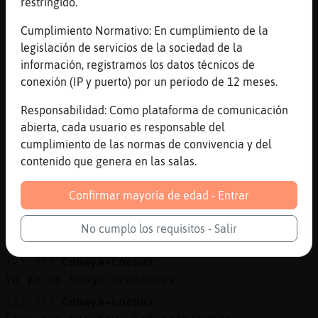
restringido.
Cobaya-Locuaz, qu鿠:$
[21:32]
Lobo-Brillante
Cumplimiento Normativo: En cumplimiento de la
[Pampam] entonces a la que dejas sorda es a
legislación de servicios de la sociedad de la
mí....
información, registramos los datos técnicos de
conexión (IP y puerto) por un periodo de 12 meses.
[21:32]
Lobo-Brillante
XD
Responsabilidad: Como plataforma de comunicación
[21:32]
Cobaya-Locuaz
abierta, cada usuario es responsable del
Mapache{Insufrible ya saliste del trabajo?
cumplimiento de las normas de convivencia y del
contenido que genera en las salas.
[21:32]
Cobaya-Locuaz
Miren, un PanDeDios
Confirmar mayoría de edad - Entrar
[21:32]
Mapache{Insufrible
De la oficina s�hoy sal�ntes adem᳠porque
No cumplo los requisitos - Salir
tuve un curso, Cobaya-Locuaz
[21:33]
Cobaya-Locuaz
Yo ya no tengo reuniones
[21:33]
Cobaya-Locuaz