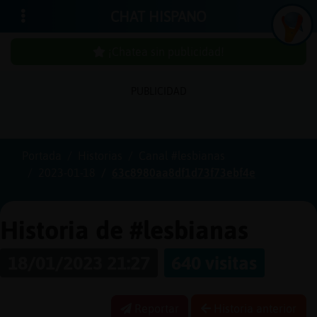
CHAT HISPANO
¡Chatea sin publicidad!
PUBLICIDAD
Iniciar
sesión
Portada
Historias
Canal #lesbianas
2023-01-18
63c8980aa8df1d73f73ebf4e
¡Chatea
sin
publici
Historia de #lesbianas
18/01/2023 21:27
640 visitas
Crear
una
Reportar
Historia anterior
cuenta