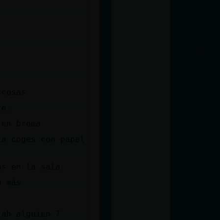
 cosas
te.
 en broma
la coges con papel
os en la sala.
a más
 ah alguien ?