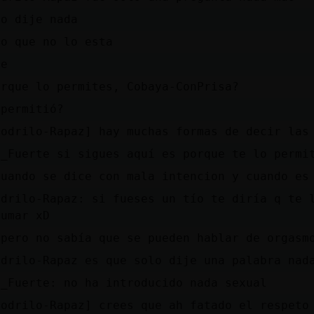
no dije nada
ro que no lo esta
se
orque lo permites, Cobaya-ConPrisa?
 permitió?
codrilo-Rapaz] hay muchas formas de decir las
n_Fuerte si sigues aquí es porque te lo permi
cuando se dice con mala intencion y cuando es
odrilo-Rapaz: si fueses un tío te diría q te 
fumar xD
 pero no sabía que se pueden hablar de orgasm
odrilo-Rapaz es que solo dije una palabra nad
n_Fuerte: no ha introducido nada sexual
codrilo-Rapaz] crees que ah fatado el respeto