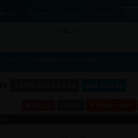
Bus
Normas
Gestiones
Contacto
Ayuda
PUBLICIDAD
2023-01-17
63c7465db5e4e950124c66a5
nas
17/01/2023 02:41
440 visitas
Reportar
Volver
Historia anterior
aje