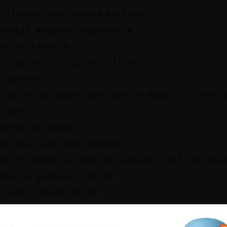
s Tiburon_Interesante bailaba
 hacéis muditas nadie habla
que entraste 😜
⁠┐⁠♪♪⁠┌⁠|⁠∵⁠|⁠┘⁠♪└⁠|⁠∵⁠|⁠┐⁠♪♪⁠┌⁠|⁠∵⁠|⁠┘⁠♪└⁠|⁠∵⁠|⁠┐⁠♪
ajaja ntc
s no soy un ángel para que se haga el silenci
ajaja
 horas de dormir.
energía está bajo mínimos.
odrilo-Rapaz si pero yo acabo de salir de tra
 que me queda un ratito
n_Fuerte Hostelería?
odrilo-Rapaz algo parecido
ps://www.youtube.com/watch?v=t6omUxqhG78