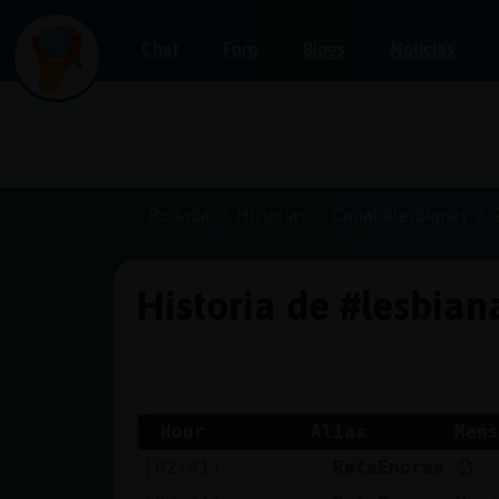
Chat
Foro
Blogs
Noticias
Iniciar
sesión
Portada
Historias
Canal #lesbianas
Historia de #lesbia
¡Chatea
sin
publicidad!
Hour
Alias
Mens
[02:41]
RataEnorme
😯
Crear
una