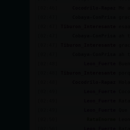
Mis blogs
[02:46]
Cocodrilo-Rapaz
Me 
[02:47]
Cobaya-ConPrisa
gra
[02:47]
Tiburon_Interesante
esa
Mis foros
[02:47]
Cobaya-ConPrisa
ah 
[02:47]
Tiburon_Interesante
grac
[02:47]
Cobaya-ConPrisa
ah 
Registrar
un canal
[02:48]
Leon_Fuerte
Bue
[02:48]
Tiburon_Interesante
por
[02:48]
Cocodrilo-Rapaz
Hol
Más
[02:49]
Leon_Fuerte
Coc
gestiones
[02:49]
Leon_Fuerte
Rat
[02:49]
Leon_Fuerte
Que
[02:50]
RataEnorme
Leo
[02:50]
Leon_Fuerte
Rat