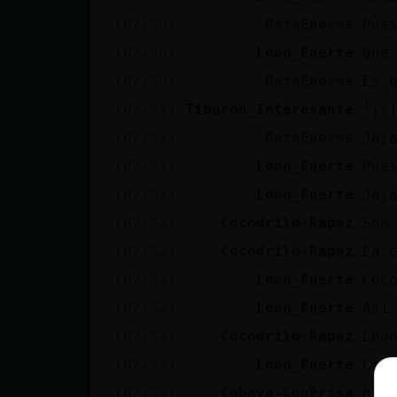
[02:50]
RataEnorme
Pue
[02:50]
Leon_Fuerte
Que
[02:50]
RataEnorme
Es 
[02:51]
Tiburon_Interesante
└⁠|⁠∵⁠|
[02:51]
RataEnorme
Jaj
[02:51]
Leon_Fuerte
Pue
[02:51]
Leon_Fuerte
Jaj
[02:52]
Cocodrilo-Rapaz
Son
[02:52]
Cocodrilo-Rapaz
La 
[02:52]
Leon_Fuerte
Coc
[02:52]
Leon_Fuerte
Así
[02:52]
Cocodrilo-Rapaz
Leo
[02:53]
Leon_Fuerte
Coc
[02:53]
Cobaya-ConPrisa
htt