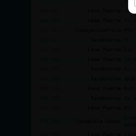
de 
[02:57]
Leon_Fuerte
Jaj
[02:57]
Leon_Fuerte
Yo 
[02:57]
Cobaya-ConPrisa
AC
[02:57]
RataEnorme
😯
[02:58]
Leon_Fuerte
Oye
[02:58]
Leon_Fuerte
Jaj
[02:58]
RataEnorme
Ya 
[02:58]
RataEnorme
😂😂
[02:58]
Leon_Fuerte
Nad
[02:58]
RataEnorme
Yo s
[02:59]
Leon_Fuerte
Por
Cob
[02:59]
Cocodrilo-Rapaz
est
[02:59]
Leon_Fuerte
Coc