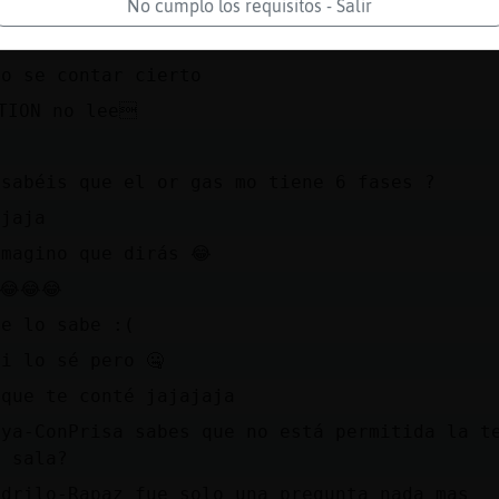
risa para contar
No cumplo los requisitos - Salir
ajaja
no se contar cierto
TION no lee
 sabéis que el or gas mo tiene 6 fases ?
ajaja
imagino que dirás 😂
😂😂😂
ie lo sabe :(
i lo sé pero 🤐
 que te conté jajajaja
aya-ConPrisa sabes que no está permitida la t
a sala?
odrilo-Rapaz fue solo una pregunta nada mas