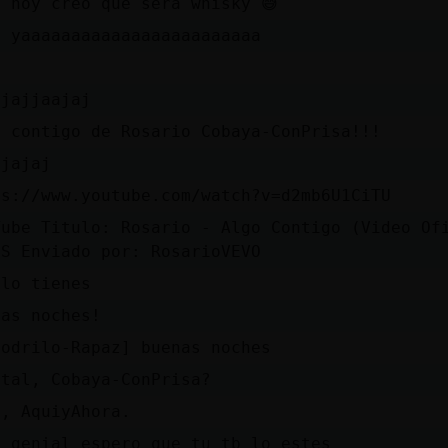
i hoy creo que será whisky 😅
a yaaaaaaaaaaaaaaaaaaaaaaaa
ajajjaajaj
o contigo de Rosario Cobaya-ConPrisa!!!
ajajaj
ps://www.youtube.com/watch?v=d2mb6U1CiTU
Tube Titulo: Rosario - Algo Contigo (Video Of
1S Enviado por: RosarioVEVO
 lo tienes
nas noches!
codrilo-Rapaz] buenas noches
 tal, Cobaya-ConPrisa?
a, AquiyAhora.
o genial espero que tu tb lo estes