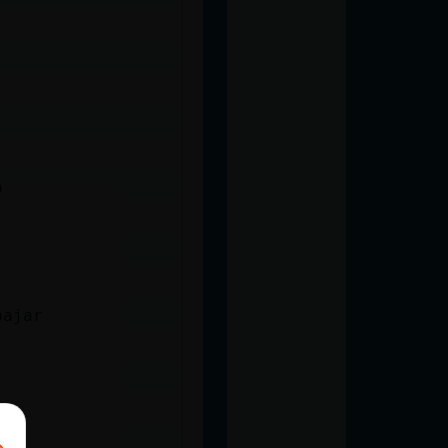
o
bajar