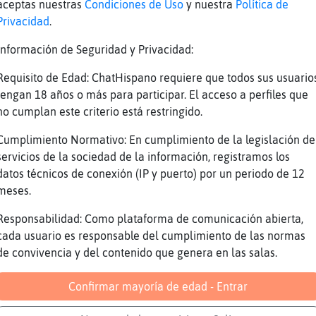
aceptas nuestras
Condiciones de Uso
y nuestra
Política de
ajaja
Privacidad
.
aEnorme que es la paciencia ?
Información de Seguridad y Privacidad:
o lo contrario ami
Requisito de Edad: ChatHispano requiere que todos sus usuario
ajaja
tengan 18 años o más para participar. El acceso a perfiles que
los trabajos de cara al público se necesita y
no cumplan este criterio está restringido.
o que también.
Cumplimiento Normativo: En cumplimiento de la legislación de
ajaa un día de estos te la presento 😂
servicios de la sociedad de la información, registramos los
odrilo-Rapaz depende del dia
datos técnicos de conexión (IP y puerto) por un periodo de 12
aEnorme no tardes
meses.
ajaja
Responsabilidad: Como plataforma de comunicación abierta,
viene mal contar hasta 10.
cada usuario es responsable del cumplimiento de las normas
de convivencia y del contenido que genera en las salas.
para no equivocarme cuento hasta 13.
que no sabe contar 😜
Confirmar mayoría de edad - Entrar
aya-ConPrisa no puedo decir burradas verdad? 