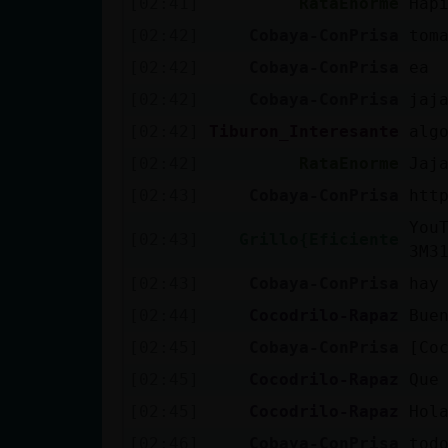
[02:41]
RataEnorme
Hap
cuenta
[02:42]
Cobaya-ConPrisa
tom
[02:42]
Cobaya-ConPrisa
ea
[02:42]
Cobaya-ConPrisa
jaj
Reservar
[02:42]
Tiburon_Interesante
alg
alias
[02:42]
RataEnorme
Jaj
[02:43]
Cobaya-ConPrisa
htt
Actualizar
You
[02:43]
Grillo{Eficiente
contraseña
3M3
[02:43]
Cobaya-ConPrisa
hay
[02:44]
Cocodrilo-Rapaz
Bue
Actualizar
[02:45]
Cobaya-ConPrisa
[Co
IP virtual
[02:45]
Cocodrilo-Rapaz
Que
[02:45]
Cocodrilo-Rapaz
Hol
[02:46]
Cobaya-ConPrisa
tod