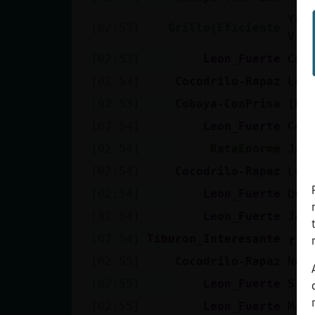
You
[02:53]
Grillo{Eficiente
Vid
[02:53]
Leon_Fuerte
Cob
[02:53]
Cocodrilo-Rapaz
Leo
[02:53]
Cobaya-ConPrisa
[Le
[02:54]
Leon_Fuerte
Coc
[02:54]
RataEnorme
Jaj
[02:54]
Cocodrilo-Rapaz
Leo
[02:54]
Leon_Fuerte
Que
[02:54]
Leon_Fuerte
Jaj
[02:54]
Tiburon_Interesante
┏⁠(⁠＾⁠
[02:55]
Cocodrilo-Rapaz
No 
[02:55]
Leon_Fuerte
Si 
[02:55]
Leon_Fuerte
Más