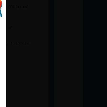
ana (Official
ces :P
toda jajajaja