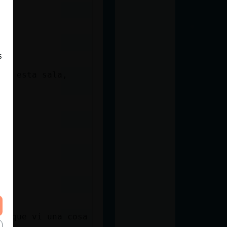
s
 en esta sala,
Es que vi una cosa