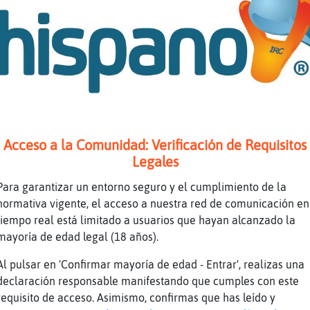
Tube Titulo: Santana - Corazon Espinado ft. M
eo) Duración: 4M36S Enviado por: SantanaVEVO
aya-ConPrisa buenas noches :)
n_Fuerte debes de tener mucha paciencia enton
on_Fuerte] muy buenas noches
odrilo-Rapaz aquí dentro ninguna en la calle 
Acceso a la Comunidad: Verificación de Requisitos
ajajajajja paciencia 😂
Legales
n_Fuerte Por?
Para garantizar un entorno seguro y el cumplimiento de la
 es eso ?
normativa vigente, el acceso a nuestra red de comunicación en
ajaja
tiempo real está limitado a usuarios que hayan alcanzado la
0⁠＾⁠)⁠┛┌⁠|⁠o⁠^⁠▽⁠^⁠o⁠|⁠┘⁠♪ヾ⁠(⁠ ͝⁠°⁠ ͜⁠ʖ͡⁠°⁠)⁠ノ⁠♪┏⁠(⁠＾⁠0⁠＾⁠)⁠┛
mayoría de edad legal (18 años).
sabía que la paciencia era de poner y quitar.
Al pulsar en 'Confirmar mayoría de edad - Entrar', realizas una
se quita y se pone
declaración responsable manifestando que cumples con este
requisito de acceso. Asimismo, confirmas que has leído y
 de lo que crees