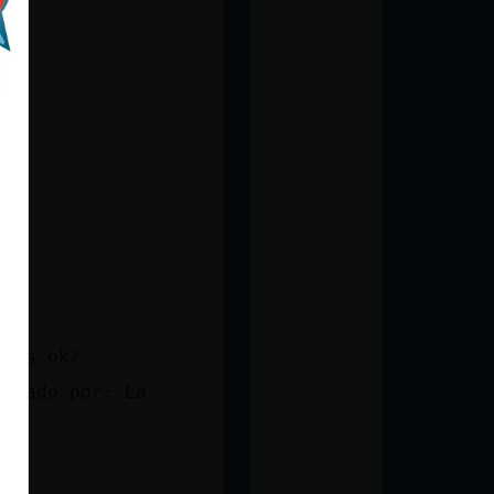
osas ok?
nviado por: La