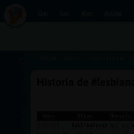
Chat
Foro
Blogs
Noticias
Iniciar
sesión
Portada
Historias
Canal #lesbianas
Historia de #lesbia
¡Chatea
sin
publicidad!
Hour
Alias
Mensaje
[10:03]
GallinaFeroz
asi si 
Crear
una