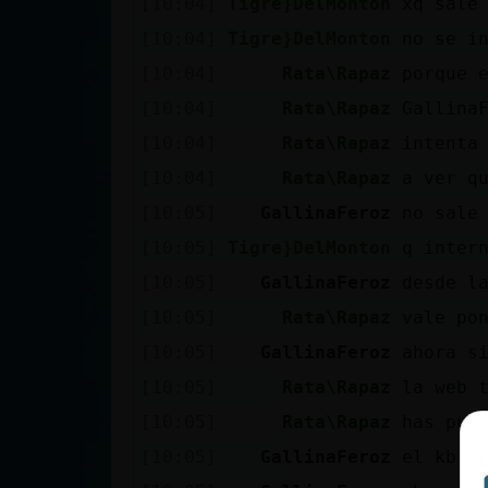
[10:04]
Tigre}DelMonton
xq sale
cuenta
[10:04]
Tigre}DelMonton
no se i
[10:04]
Rata\Rapaz
porque 
[10:04]
Rata\Rapaz
Gallina
Reservar
[10:04]
Rata\Rapaz
intenta
alias
[10:04]
Rata\Rapaz
a ver q
[10:05]
GallinaFeroz
no sale
Actualizar
[10:05]
Tigre}DelMonton
q inter
contraseña
[10:05]
GallinaFeroz
desde l
[10:05]
Rata\Rapaz
vale po
[10:05]
GallinaFeroz
ahora s
Actualizar
[10:05]
Rata\Rapaz
la web 
IP virtual
[10:05]
Rata\Rapaz
has pue
[10:05]
GallinaFeroz
el kb n