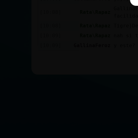
Gallina
[10:08]
Rata\Rapaz
facilid
[10:08]
Rata\Rapaz
Tigre}D
[10:09]
Rata\Rapaz
nah si 
[10:09]
GallinaFeroz
y este?