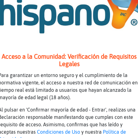
DDDD
kb es de ircap
 androirc si me deja con el kb
aqui kick
serᠥn la app no?
mendrugo??
Acceso a la Comunidad: Verificación de Requisitos
Legales
Para garantizar un entorno seguro y el cumplimiento de la
 lo que hace es kickear solo
normativa vigente, el acceso a nuestra red de comunicación en
/www.youtube.com/watch?v=bXfP9D6XFNA
tiempo real está limitado a usuarios que hayan alcanzado la
mayoría de edad legal (18 años).
 como poner el ban y ahora lo pones las dos c
 Titulo: Ellos Dicen Mierda Duración: 4M39S E
Al pulsar en 'Confirmar mayoría de edad - Entrar', realizas una
ecords - Topic
declaración responsable manifestando que cumples con este
requisito de acceso. Asimismo, confirmas que has leído y
aceptas nuestras
Condiciones de Uso
y nuestra
Política de
canal +b elnick