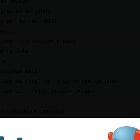
 en ingles?
ngles no entiendo
es por la web xDDDD
Feroz
 poner /kb Jawzahr prueba
ue te sale
 na
nacional esto
a app de movil si me sirve con comandos
n ahora... /kick Jawzahr prueba
i
tambi鮠admite comandos
sto lo de prueba??
o me lo dej