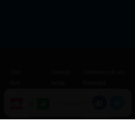
Chat
Contacto
Condiciones de uso
Foro
Ayuda
Privacidad
Blogs
Política de cookies
|
Compartir en:
Facebook
Twitter
-14
Noticias
Soporte
Normas
Anunciantes
Estadísticas