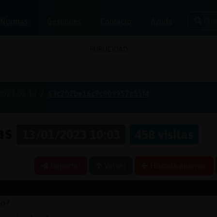
Bus
Normas
Gestiones
Contacto
Ayuda
PUBLICIDAD
2023-01-13
63c202be16c9c909957e55f4
nas
13/01/2023 10:03
458 visitas
Reportar
Volver
Historia anterior
no?