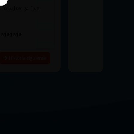
s atajos y las
jajajaja
Historia siguiente