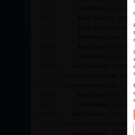
[10:07]
Rata\Rapaz
esto pr
[10:07]
Rata\Rapaz
y segui
[10:07]
Rata\Rapaz
/kick e
[10:07]
Rata\Rapaz
hazlo t
[10:08]
Rata\Rapaz
perfect
[10:08]
Rata\Rapaz
solucio
[10:08]
GallinaFeroz
la host
[10:08]
Tigre}DelMonton
me pode
[10:08]
Tigre}DelMonton
XD
[10:08]
Rata\Rapaz
nah ten
[10:08]
Rata\Rapaz
jajajaj
[10:08]
GallinaFeroz
quieres
[10:08]
Tigre}DelMonton
luego v
[10:08]
GallinaFeroz
jajajaj