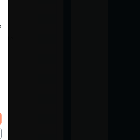
s
 sale