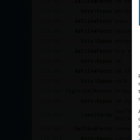
[10:05]
GallinaFeroz
ah no x
Mis blogs
[10:05]
Rata\Rapaz
porque 
[10:06]
GallinaFeroz
pues en
Mis foros
[10:06]
GallinaFeroz
anoto, 
[10:06]
Rata\Rapaz
porque 
[10:06]
GallinaFeroz
era el 
Registrar
[10:06]
Rata\Rapaz
no
un canal
[10:06]
GallinaFeroz
ah xD
[10:06]
Rata\Rapaz
vale so
[10:06]
Tigre}DelMonton
https:/
Más
[10:06]
Rata\Rapaz
te digo
gestiones
YouTube
[10:06]
Lobo{Verde
Polla R
[10:06]
GallinaFeroz
vaaaali
[10:07]
Rata\Rapaz
/mode #