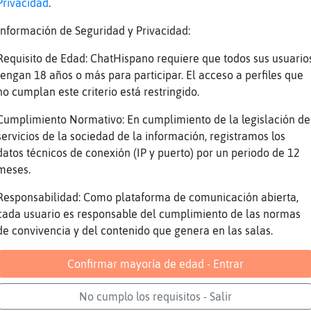
Privacidad
.
imero
Información de Seguridad y Privacidad:
damente
Requisito de Edad: ChatHispano requiere que todos sus usuario
lnick motivo
tengan 18 años o más para participar. El acceso a perfiles que
odo con Jawzahr pero poniendo motivo a ver si
no cumplan este criterio está restringido.
isimo
Cumplimiento Normativo: En cumplimiento de la legislación de
nado :)
servicios de la sociedad de la información, registramos los
ia, con lo facil que es darle a f1 xDDD
datos técnicos de conexión (IP y puerto) por un periodo de 12
meses.
is echar y usarme de conejillo
Responsabilidad: Como plataforma de comunicación abierta,
cada usuario es responsable del cumplimiento de las normas
emos a Jawzahr
de convivencia y del contenido que genera en las salas.
a
 que te pateemos eh? :$
Confirmar mayoría de edad - Entrar
oy a soporte y mareo a monipegui
No cumplo los requisitos - Salir
aja pobrecica