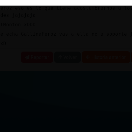
Feroz eso es lo que tiene acostumbrarnos a lo
ades jajajaja
elMonton xDDD
te echa GallinaFeroz vas a ella no a soporte 
 xD
Reportar
Volver
Historia anterior