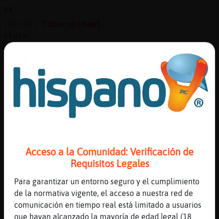
Mis
si
blogs
[04:40]
Tiburon{Real
claro
[04:40]
TiburonFugaz
Mis
De que?
foros
[04:41]
TiburonFugaz
Bueno por ahi estas de paro
[04:41]
Tiburon{Real
Registr
de paro?
un
[04:42]
TiburonFugaz
canal
Como me contestaste
Acceso a la Comunidad: Verificación de
[04:42]
TiburonFugaz
Requisitos Legales
Claro
Para garantizar un entorno seguro y el cumplimiento
Más
[04:42]
TiburonFugaz
de la normativa vigente, el acceso a nuestra red de
gestion
Digo no siempre es tan claro que una
comunicación en tiempo real está limitado a usuarios
trabaje
que hayan alcanzado la mayoría de edad legal (18