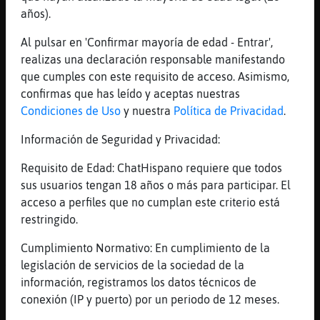
[04:43]
Tiburon{Real
años).
ahh
Al pulsar en 'Confirmar mayoría de edad - Entrar',
[04:43]
Tiburon{Real
realizas una declaración responsable manifestando
pero yo si
que cumples con este requisito de acceso. Asimismo,
[04:43]
Tiburon{Real
confirmas que has leído y aceptas nuestras
xd
Condiciones de Uso
y nuestra
Política de Privacidad
.
[04:43]
Tiburon{Real
Información de Seguridad y Privacidad:
de donde eres
Requisito de Edad: ChatHispano requiere que todos
[04:44]
TiburonFugaz
sus usuarios tengan 18 años o más para participar. El
De argentina
acceso a perfiles que no cumplan este criterio está
[04:44]
Tiburon{Real
restringido.
muchaaaachoss
Cumplimiento Normativo: En cumplimiento de la
[04:45]
TiburonFugaz
legislación de servicios de la sociedad de la
Te gusto la cancion?
información, registramos los datos técnicos de
[04:45]
Tiburon{Real
conexión (IP y puerto) por un periodo de 12 meses.
si. está bien