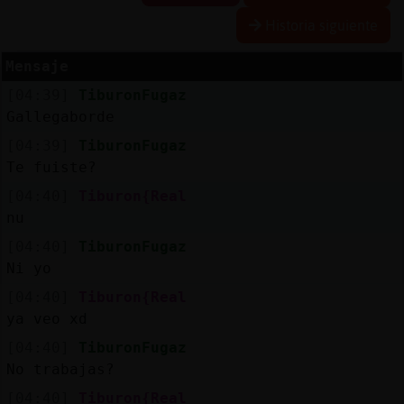
Historia siguiente
Mensaje
Reserva
[04:39]
TiburonFugaz
alias
Gallegaborde
[04:39]
TiburonFugaz
Te fuiste?
Actuali
[04:40]
Tiburon{Real
contras
nu
[04:40]
TiburonFugaz
Ni yo
Actuali
[04:40]
Tiburon{Real
IP
ya veo xd
virtual
[04:40]
TiburonFugaz
No trabajas?
[04:40]
Tiburon{Real