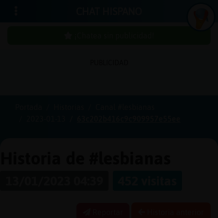
CHAT HISPANO
¡Chatea sin publicidad!
PUBLICIDAD
Iniciar
sesión
Portada
Historias
Canal #lesbianas
2023-01-13
63c202b416c9c909957e55ee
¡Chatea
sin
publici
Historia de #lesbianas
13/01/2023 04:39
452 visitas
Crear
una
Reportar
Historia anterior
cuenta