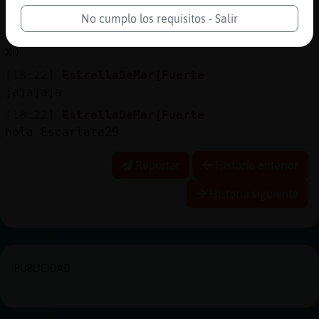
hoy mojas
No cumplo los requisitos - Salir
[18:22]
Pinguino}Feroz
XD
[18:22]
EstrellaDeMar{Fuerte
jajajaja
[18:22]
EstrellaDeMar{Fuerte
hola Escarlata29
Reportar
Historia anterior
Historia siguiente
PUBLICIDAD