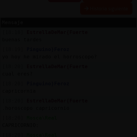
Historia siguiente
Mensaje
Reserva
[18:18]
EstrellaDeMar{Fuerte
alias
buenas tardes
[18:19]
Pinguino}Feroz
yo hoy he mirado el horroscopo?
Actuali
[18:20]
EstrellaDeMar{Fuerte
contras
cual eres?
[18:20]
Pinguino}Feroz
capricornia
Actuali
[18:20]
EstrellaDeMar{Fuerte
IP
.horoscopo capricornio
virtual
[18:20]
Mosca\Real
CAPRICORNIO:
[18:20]
Mosca\Real