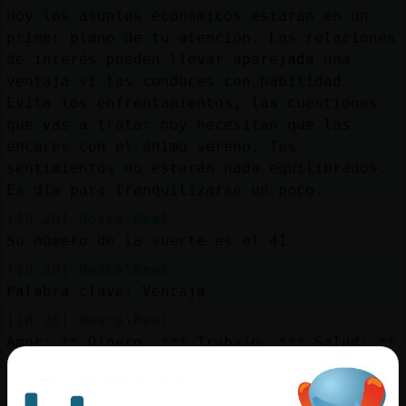
Mis
Hoy los asuntos económicos estarán en un
blogs
primer plano de tu atención. Las relaciones
de interés pueden llevar aparejada una
ventaja si las conduces con habilidad.
Evita los enfrentamientos; las cuestiones
Mis
que vas a tratar hoy necesitan que las
foros
encares con el ánimo sereno. Tus
sentimientos no estarán nada equilibrados.
Es día para tranquilizarse un poco.
Registr
[18:20]
Mosca\Real
un
Su número de la suerte es el 41
canal
[18:20]
Mosca\Real
Palabra clave: Ventaja.
[18:20]
Mosca\Real
Amor: ** Dinero: *** Trabajo: *** Salud: **
Más
gestion
[18:20]
Pinguino}Feroz
po' vaya