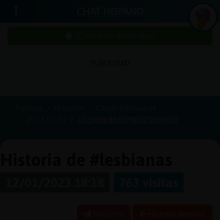
CHAT HISPANO
¡Chatea sin publicidad!
PUBLICIDAD
Iniciar
sesión
Portada
Historias
Canal #lesbianas
2023-01-12
63c0b0ed6c07ff0075008037
¡Chatea
sin
publici
Historia de #lesbianas
12/01/2023 18:18
763 visitas
Crear
una
Reportar
Historia anterior
cuenta