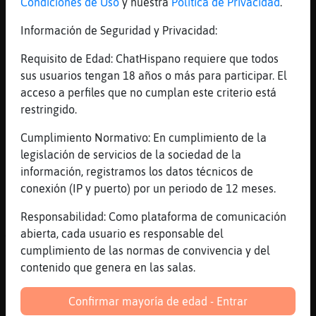
Condiciones de Uso
y nuestra
Política de Privacidad
.
[18:21]
Mosca\Real
Hoy tendrás una actividad mental lúdica o
Información de Seguridad y Privacidad:
creativa que te dará muchas satisfacciones.
Requisito de Edad: ChatHispano requiere que todos
Podrás recibir una comunicación favorable
sus usuarios tengan 18 años o más para participar. El
respecto a algún asunto del dinero. En el
acceso a perfiles que no cumplan este criterio está
tema sentimental, estás muy sensitivo,
restringido.
receptivo y soñador.
[18:21]
Mosca\Real
Cumplimiento Normativo: En cumplimiento de la
Su número de la suerte es el 5
legislación de servicios de la sociedad de la
información, registramos los datos técnicos de
[18:21]
Mosca\Real
conexión (IP y puerto) por un periodo de 12 meses.
Palabra clave: Actividad.
[18:21]
Mosca\Real
Responsabilidad: Como plataforma de comunicación
Amor: ** Dinero: **** Trabajo: **** Salud:
abierta, cada usuario es responsable del
***
cumplimiento de las normas de convivencia y del
contenido que genera en las salas.
[18:22]
Pinguino}Feroz
uuuuuuuuuuuuuuh EstrellaDeMar{Fuerte
Confirmar mayoría de edad - Entrar
[18:22]
Pinguino}Feroz