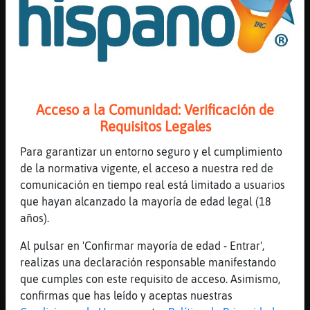
[18:20]
Pinguino}Feroz
todo bien
[18:21]
EstrellaDeMar{Fuerte
xD
[18:21]
Pinguino}Feroz
sq somos muchas
Acceso a la Comunidad: Verificación de
Requisitos Legales
[18:21]
EstrellaDeMar{Fuerte
yo no estaba
Para garantizar un entorno seguro y el cumplimiento
[18:21]
EstrellaDeMar{Fuerte
de la normativa vigente, el acceso a nuestra red de
y acuario lo habeis puesto?
comunicación en tiempo real está limitado a usuarios
que hayan alcanzado la mayoría de edad legal (18
[18:21]
Pinguino}Feroz
años).
no
[18:21]
EstrellaDeMar{Fuerte
Al pulsar en 'Confirmar mayoría de edad - Entrar',
.horoscopo acuario
realizas una declaración responsable manifestando
que cumples con este requisito de acceso. Asimismo,
[18:21]
Mosca\Real
confirmas que has leído y aceptas nuestras
ACUARIO: