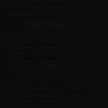
Mis
[04:36]
Murcielago-Pedante
blogs
jajajajajajajaj
[04:36]
Pajaro-ConPereza
Jajajjaja
Mis
[04:36]
Murcielago-Pedante
foros
:)
[04:36]
Pajaro-ConPereza
Debía cambiar de red
Registr
[04:36]
Pajaro-ConPereza
un
😅
canal
[04:37]
Murcielago-Pedante
genial
[04:37]
Murcielago-Pedante
yo creo que lunacadiz se ah dormido
Más
gestion
[04:37]
Pajaro-ConPereza
No vaya a ser que me pierda de algo XD