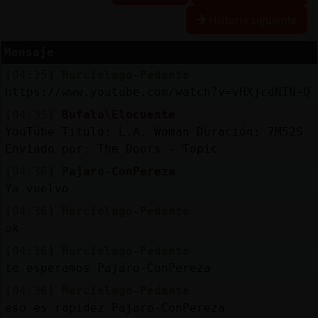
Historia siguiente
Mensaje
Reserva
[04:35]
Murcielago-Pedante
alias
https://www.youtube.com/watch?v=vHXjcdNIN-Q
[04:35]
Bufalo\Elocuente
YouTube Titulo: L.A. Woman Duración: 7M52S
Actuali
Enviado por: The Doors - Topic
contras
[04:36]
Pajaro-ConPereza
Ya vuelvo
[04:36]
Murcielago-Pedante
Actuali
ok
IP
[04:36]
Murcielago-Pedante
virtual
te esperamos Pajaro-ConPereza
[04:36]
Murcielago-Pedante
eso es rapidez Pajaro-ConPereza