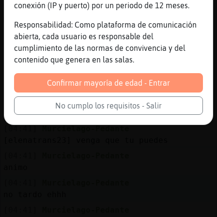
conexión (IP y puerto) por un periodo de 12 meses.
[04:40]
Pajaro-ConPereza
Menos mal aún queda alguien que me explique
Responsabilidad: Como plataforma de comunicación
jajajajjaja 😅
abierta, cada usuario es responsable del
[04:40]
Murcielago-Pedante
cumplimiento de las normas de convivencia y del
pues yo me voy ah poner una copa de verdad
contenido que genera en las salas.
[04:40]
Murcielago-Pedante
Confirmar mayoría de edad - Entrar
no tardo nada ehhh
[04:40]
Murcielago-Pedante
No cumplo los requisitos - Salir
claro que si Pajaro-ConPereza
[04:41]
Murcielago-Pedante
[elenatrans23] venga que tu puedes
[04:41]
Murcielago-Pedante
animo
[04:41]
Murcielago-Pedante
no tardo ehhh
[04:41]
Murcielago-Pedante