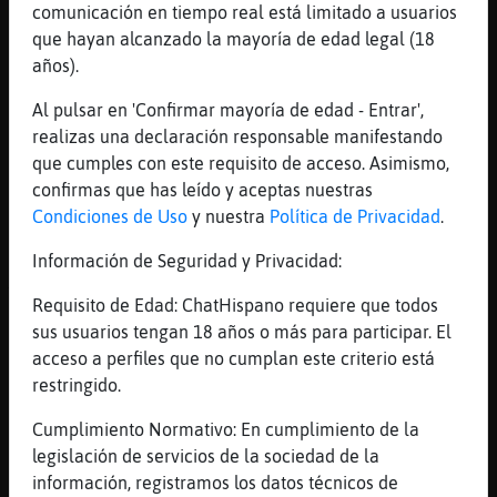
comunicación en tiempo real está limitado a usuarios
[04:38]
Murcielago-Pedante
que hayan alcanzado la mayoría de edad legal (18
ok
años).
[04:38]
Murcielago-Pedante
pero no tardes ehhh
Al pulsar en 'Confirmar mayoría de edad - Entrar',
realizas una declaración responsable manifestando
[04:38]
Murcielago-Pedante
que cumples con este requisito de acceso. Asimismo,
que echamos de menos tus chistes
confirmas que has leído y aceptas nuestras
[04:38]
Murcielago-Pedante
Condiciones de Uso
y nuestra
Política de Privacidad
.
jajajjaajaj
Información de Seguridad y Privacidad:
[04:39]
Pajaro-ConPereza
Ya no quiso contar ningún chiste más 😪
Requisito de Edad: ChatHispano requiere que todos
[04:39]
Pajaro-ConPereza
sus usuarios tengan 18 años o más para participar. El
Igual luego no los entiendo 😂
acceso a perfiles que no cumplan este criterio está
restringido.
[04:39]
Murcielago-Pedante
ahora la animamos otra vez
Cumplimiento Normativo: En cumplimiento de la
[04:39]
Murcielago-Pedante
legislación de servicios de la sociedad de la
yo te los explico Pajaro-ConPereza
información, registramos los datos técnicos de