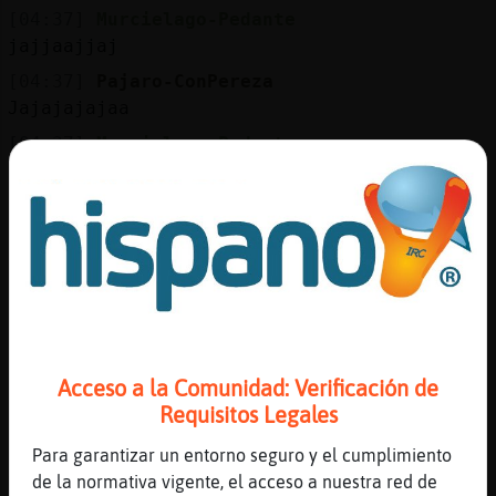
[04:37]
Murcielago-Pedante
jajjaajjaj
[04:37]
Pajaro-ConPereza
Jajajajajaa
[04:37]
Murcielago-Pedante
no
[04:37]
Murcielago-Pedante
si no te lo cuento yo todo
[04:37]
Murcielago-Pedante
jajajajajajajaj
[04:37]
Murcielago-Pedante
ah vale
Acceso a la Comunidad: Verificación de
[04:37]
Pajaro-ConPereza
Requisitos Legales
Pensé tal vez se había dormido
[04:38]
Murcielago-Pedante
Para garantizar un entorno seguro y el cumplimiento
me alegro de leerte otra vez lunacadiz
de la normativa vigente, el acceso a nuestra red de