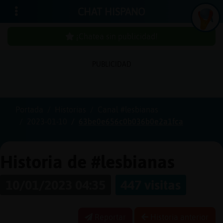
CHAT HISPANO
¡Chatea sin publicidad!
PUBLICIDAD
Iniciar
sesión
Portada
Historias
Canal #lesbianas
2023-01-10
63be0e656c0b036b0e2a1fca
¡Chatea
sin
publici
Historia de #lesbianas
10/01/2023 04:35
447 visitas
Crear
una
Reportar
Historia anterior
cuenta