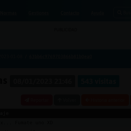
Bus
Normas
Gestiones
Contacto
Ayuda
PUBLICIDAD
2023-01-08
63bb6c9769703866b81b0ea0
nas
08/01/2023 21:46
543 visitas
Reportar
Volver
Historia anterior
aje
ax... Fumate uno XD