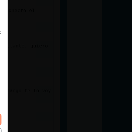
esconecto el
s
Brillante, quiero
 embargo te lo voy