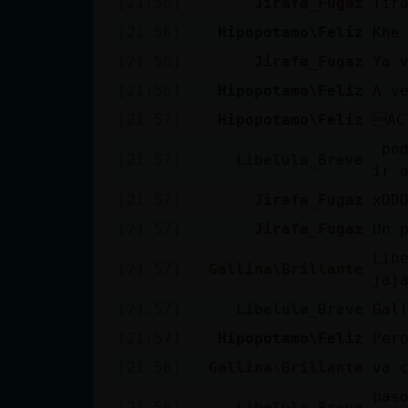
[21:56]
Jirafa_Fugaz
Tír
[21:56]
Hipopotamo\Feliz
Khe
[21:56]
Jirafa_Fugaz
Ya 
[21:56]
Hipopotamo\Feliz
A v
[21:57]
Hipopotamo\Feliz
AC
pod
[21:57]
Libelula_Breve
ir 
[21:57]
Jirafa_Fugaz
xDD
[21:57]
Jirafa_Fugaz
Un 
Lib
[21:57]
Gallina\Brillante
jaj
[21:57]
Libelula_Breve
Gal
[21:57]
Hipopotamo\Feliz
Per
[21:58]
Gallina\Brillante
va 
pas
[21:58]
Libelula_Breve