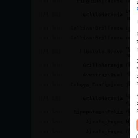
[21:54]
Pinguino}Fuerte
Gra
Lo 
[21:54]
GrilloNaranja
rou
[21:54]
Gallina\Brillante
Lib
[21:54]
Gallina\Brillante
ere
nun
[21:54]
Libelula_Breve
sab
[21:54]
GrilloNaranja
Cob
[21:54]
Avestruz\Real
^**
[21:54]
Cobaya_ConTimidez
[Gr
Lib
[21:55]
GrilloNaranja
a r
[21:55]
Hipopotamo\Feliz
Hol
[21:55]
Jirafa_Fugaz
Map
[21:55]
Jirafa_Fugaz
Chu