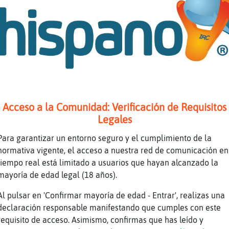
chat en exceso es malo
 :') :')
lloNaranja, así me gusta, que estés atenta a 
í, claro que cumpliré
unos madrugamos
 supuesto, cuando es para perderte de vista e
Acceso a la Comunidad: Verificación de Requisitos
lloNaranja, el odio en exceso es malo
Legales
er si es verdad, te quedan menos de 7 minutos
Para garantizar un entorno seguro y el cumplimiento de la
ya estoy perdida, no sufras
normativa vigente, el acceso a nuestra red de comunicación en
tiempo real está limitado a usuarios que hayan alcanzado la
re mia como el patio
mayoría de edad legal (18 años).
uir頴eni鮤ote man� pero t� a dormir
Al pulsar en 'Confirmar mayoría de edad - Entrar', realizas una
vine
declaración responsable manifestando que cumples con este
rogaría que me avisaras a las 22:00h en punto
requisito de acceso. Asimismo, confirmas que has leído y