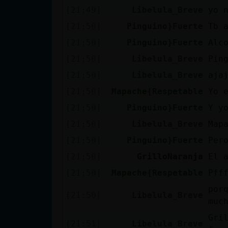
Mis blogs
[21:49]
Libelula_Breve
yo 
[21:50]
Pinguino}Fuerte
Tb 
[21:50]
Pinguino}Fuerte
Alc
Mis foros
[21:50]
Libelula_Breve
Pin
[21:50]
Libelula_Breve
aja
[21:50]
Mapache{Respetable
Yo 
Registrar
[21:50]
Pinguino}Fuerte
Y y
un canal
[21:50]
Libelula_Breve
Map
[21:50]
Pinguino}Fuerte
Per
Más
[21:50]
GrilloNaranja
El 
gestiones
[21:50]
Mapache{Respetable
Pff
por
[21:50]
Libelula_Breve
muc
Gri
[21:51]
Libelula_Breve