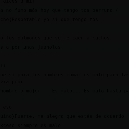
dices a mí?
ya no fumo más hoy que tengo tos perruna:(
ache{Respetable yo si que tengo tos
go los pulmones que se me caen a cachos
os a por unas juanolas
iii
que si para los hombres fumar es malo para la
avía peor
 hombre o mujer... Es malo... Es malo hasta p
o
s eso
guino}Fuerte, me alegra que estés de acuerdo
exceso siempre es malo