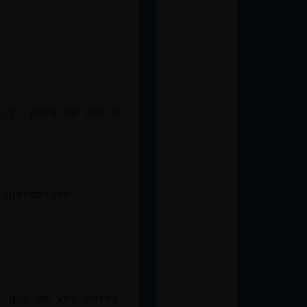
liz, pero no vas a
superdotado
í que me voy antes