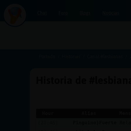
Chat
Foro
Blogs
Noticias
Iniciar
sesión
Portada
Historias
Canal #lesbianas
Historia de #lesbia
¡Chatea
sin
publicidad!
Hour
Alias
Mens
[21:46]
Pinguino}Fuerte
Rel
Crear
una