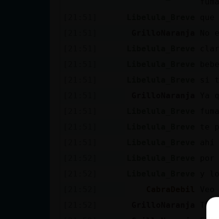
fum
[21:51]
Libelula_Breve
que
[21:51]
GrilloNaranja
No 
[21:51]
Libelula_Breve
cla
[21:51]
Libelula_Breve
beb
[21:51]
Libelula_Breve
si 
[21:51]
GrilloNaranja
Ya q
[21:51]
Libelula_Breve
fum
[21:51]
Libelula_Breve
te 
[21:51]
Libelula_Breve
ahí
[21:52]
Libelula_Breve
por
[21:52]
Libelula_Breve
y l
[21:52]
CabraDebil
Veo
[21:52]
GrilloNaranja
T� 