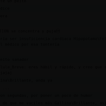
ate un peito
 dice
vera
e
TION se concentra y puja
ría ser insuficiencia cardiaca Hipopotamo\Fe
al médico por esa tontería
D
peito sanador
elula_Breve: eres hábil y rápido, y creo que 
ajajaj
lina\Brillante, anda ya
o ...
con segundas, por poner un poco de humor
o de que me vaciles más Gallina\Brillante, as