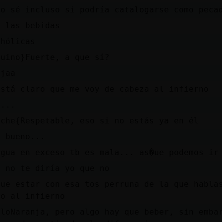
no sé incluso si podría catalogarse como peca
a las bebidas
ohólicas
guino}Fuerte, a que sí?
jjaa
está claro que me voy de cabeza al infierno
o...
ache{Respetable, eso si no estás ya en él
o bueno...
agua en exceso tb es mala... as�ue podemos ir
f no te diría yo que no
que estar con esa tos perruna de la que habla
ho al infierno
lloNaranja, pero algo hay que beber, sin emba