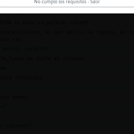
No cumplo los requisitos - Salir
niña pandori :***
afa_Fugaz Holiiiii
TION se pone su peluca rubia
lina\Brillante, es que aplico la lógica, no t
ecia eso
o estás, cariñin?
afa_Fugaz me duele mi corazón
ame
esito chocolate
 son gases
es?
el corazon?⁶