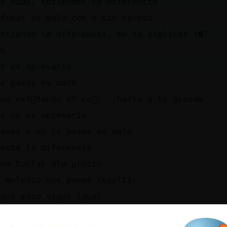
ar nada, entiendes la diferencia
 fumar es malo con o sin exceso
entiendo la diferencia, me la explicas t�?
ro
er es necesario
te pasas es malo
ue est᳠dando el co񡺯... hazlo a lo grande
ar no es necesario
pases o no te pases es malo
 está la diferencia
 no hablar dle precio
o molesto que puede resultar
 que esto sigue igual
a las 22 te ibas a dormir, no? A ver si cumpl