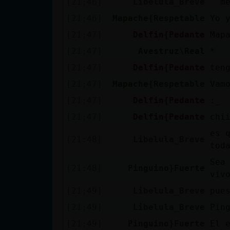
[21:46]
Libelula_Breve
me 
cuenta
[21:46]
Mapache{Respetable
Yo 
[21:47]
Delfin{Pedante
Map
[21:47]
Avestruz\Real
*
Reservar
[21:47]
Delfin{Pedante
ten
alias
[21:47]
Mapache{Respetable
Vam
[21:47]
Delfin{Pedante
:_
Actualizar
[21:47]
Delfin{Pedante
chi
contraseña
es 
[21:48]
Libelula_Breve
tod
Sea
[21:48]
Pinguino}Fuerte
viv
Actualizar
IP virtual
[21:49]
Libelula_Breve
pue
[21:49]
Libelula_Breve
Pin
[21:49]
Pinguino}Fuerte
El 