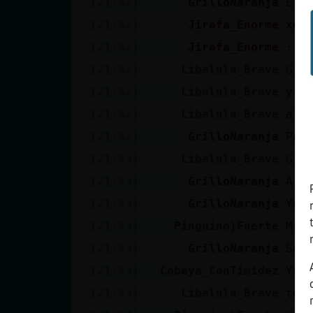
[21:52]
GrilloNaranja
El 
[21:52]
Jirafa_Enorme
xd
[21:52]
Jirafa_Enorme
:')
[21:52]
Libelula_Breve
Gri
[21:52]
Libelula_Breve
y s
[21:52]
Libelula_Breve
alg
[21:52]
GrilloNaranja
Por
[21:53]
Libelula_Breve
Gri
[21:53]
GrilloNaranja
A v
[21:53]
GrilloNaranja
Yo 
[21:53]
Pinguino}Fuerte
Mad
[21:53]
GrilloNaranja
Seg
[21:53]
Cobaya_ConTimidez
Ya 
[21:53]
Libelula_Breve
te 