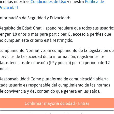
n Canaria?
aceptas nuestras
Condiciones de Uso
y nuestra
Política de
Privacidad
.
har鬠pero si no cumples te juro que voy y te d
ter
Información de Seguridad y Privacidad:
elula_Breve: jajajajaj me encanta leerte
Requisito de Edad: ChatHispano requiere que todos sus usuario
s buenísimo
tengan 18 años o más para participar. El acceso a perfiles que
ca he podido pagarme una secretaria, Gallina\
no cumplan este criterio está restringido.
er lo que se siente
Cumplimiento Normativo: En cumplimiento de la legislación de
aya_ConTimidez, buenas de nuevo xD
servicios de la sociedad de la información, registramos los
^*
datos técnicos de conexión (IP y puerto) por un periodo de 12
meses.
illoNaranja] :D
elula_Breve, no podr� pagar lo que valgo, sin
Responsabilidad: Como plataforma de comunicación abierta,
egalar hoy
cada usuario es responsable del cumplimiento de las normas
de convivencia y del contenido que genera en las salas.
i
ache{Respetable <3
Confirmar mayoría de edad - Entrar
ii