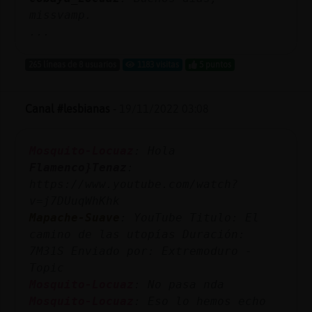
missvamp.
...
265 líneas de 8 usuarios
1183 visitas
5 puntos
Canal #lesbianas
-
19/11/2022 03:08
Mosquito-Locuaz
: Hola
Flamenco}Tenaz
:
https://www.youtube.com/watch?
v=j7DUuqWhKhk
Mapache-Suave
: YouTube Titulo: El
camino de las utopías Duración:
7M31S Enviado por: Extremoduro -
Topic
Mosquito-Locuaz
: No pasa nda
Mosquito-Locuaz
: Eso lo hemos echo