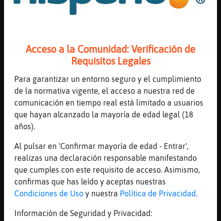
Canal #lesbianas
-
19/11/2022 16:43
Rana-Real
: no contesto privados,
Acceso a la Comunidad: Verificación de
solo temas de la sala y o moderacion
Requisitos Legales
Hormiga\Verde
: Buenas tardes
Mosca_Interesante
: Buenas tardes
Para garantizar un entorno seguro y el cumplimiento
Hormiga\Verde
de la normativa vigente, el acceso a nuestra red de
Mosca_Interesante
: y a las dem�s
comunicación en tiempo real está limitado a usuarios
Hormiga\Verde
: buenas,
que hayan alcanzado la mayoría de edad legal (18
Mosca_Interesante
años).
...
Al pulsar en 'Confirmar mayoría de edad - Entrar',
realizas una declaración responsable manifestando
24 líneas de 4 usuarios
1275 visitas
3 puntos
que cumples con este requisito de acceso. Asimismo,
confirmas que has leído y aceptas nuestras
Canal #lesbianas
-
19/11/2022 14:04
Condiciones de Uso
y nuestra
Política de Privacidad
.
Información de Seguridad y Privacidad:
Buho{Sensible
: ale ya no hay hambre