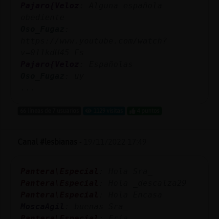
Pajaro{Veloz
: Alguna española
obediente
Oso_Fugaz
:
https://www.youtube.com/watch?
v=011kdH45-Fs
Pajaro{Veloz
: Españolas
Oso_Fugaz
: uy
...
66 líneas de 7 usuarios
1129 visitas
4 puntos
Canal #lesbianas
-
19/11/2022 17:49
Pantera\Especial
: Hola Sra_
Pantera\Especial
: Hola _descalza29
Pantera\Especial
: Hola Encasa
MoscaAgil
: buenas Sra_
Pantera\Especial
: Fría