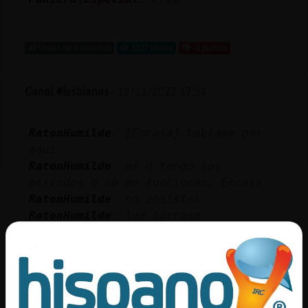
...
49 líneas de 6 usuarios
1107 visitas
-3 puntos
Canal #lesbianas
-
19/11/2022 17:34
RatonHumilde
: [Encasa] hablame por
aqui
RatonHumilde
: es q tengo los
privados q no me funcionan, Encasa
RatonHumilde
: no insistas
RatonHumilde
: leo borroso
RatonHumilde
: me las pongo?
...
26 líneas de 4 usuarios
1249 visitas
6 puntos