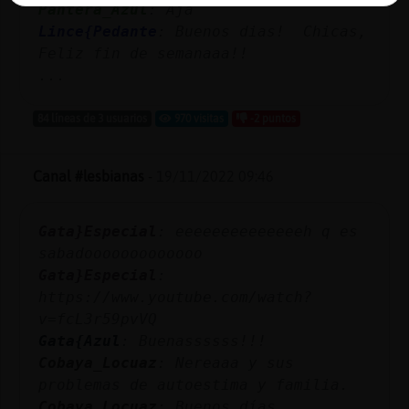
Pantera_Azul
: Ajá
Lince{Pedante
: Buenos dias! Chicas,
Feliz fin de semanaaa!!
...
84 líneas de 3 usuarios
970 visitas
-2 puntos
Canal #lesbianas
-
19/11/2022 09:46
Gata}Especial
: eeeeeeeeeeeeeeh q es
sabadooooooooooooo
Gata}Especial
:
https://www.youtube.com/watch?
v=fcL3r59pvVQ
Gata{Azul
: Buenassssss!!!
Cobaya_Locuaz
: Nereaaa y sus
problemas de autoestima y familia.
Cobaya_Locuaz
: Buenos días,