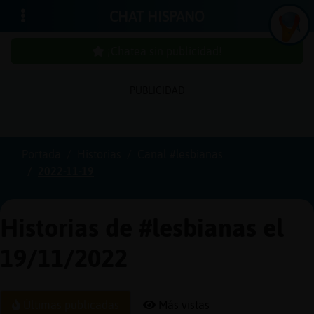
CHAT HISPANO
¡Chatea sin publicidad!
PUBLICIDAD
Iniciar
sesión
Portada
Historias
Canal #lesbianas
2022-11-19
¡Chatea
sin
publici
Historias de #lesbianas el
19/11/2022
Crear
una
Últimas publicadas
Más vistas
cuenta