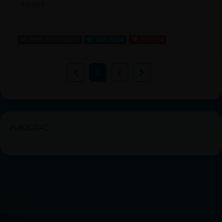
todos
...
36 líneas de 6 usuarios
1046 visitas
-9 puntos
1
2
PUBLICIDAD