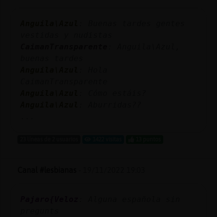
Mis
blogs
Anguila\Azul
: Buenas tardes gentes
vestidas y nudistas
CaimanTransparente
: Anguila\Azul,
buenas tardes
Mis
Anguila\Azul
: Hola
foros
CaimanTransparente
Anguila\Azul
: Cómo estáis?
Anguila\Azul
: Aburridas??
Registr
...
un
canal
23 líneas de 2 usuarios
1422 visitas
13 puntos
Canal #lesbianas
-
19/11/2022 19:03
Más
gestion
Pajaro{Veloz
: Alguna española sin
pregunts