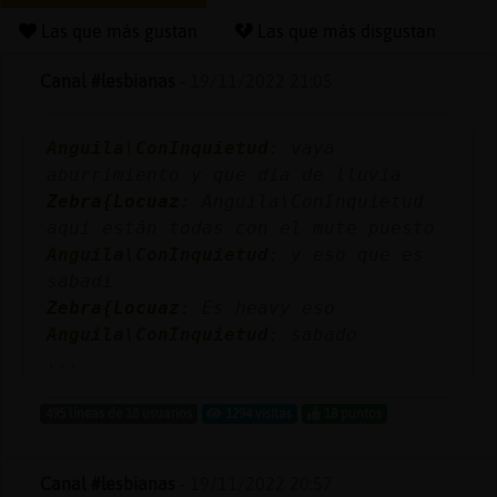
Las que más gustan
Las que más disgustan
Canal #lesbianas
-
19/11/2022 21:05
Reserva
alias
Anguila\ConInquietud
: vaya
aburrimiento y que dia de lluvia
Zebra{Locuaz
: Anguila\ConInquietud
Actuali
aquí están todas con el mute puesto
contras
Anguila\ConInquietud
: y eso que es
sabadi
Zebra{Locuaz
: Es heavy eso
Anguila\ConInquietud
: sabado
Actuali
...
IP
virtual
495 líneas de 18 usuarios
1294 visitas
18 puntos
Canal #lesbianas
-
19/11/2022 20:57