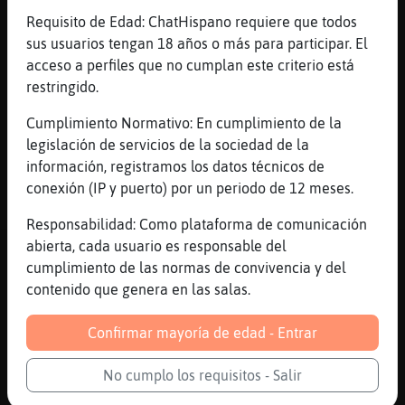
xD
Requisito de Edad: ChatHispano requiere que todos
Cobaya_Feroz
: Hola Cocodrilo{Feliz
sus usuarios tengan 18 años o más para participar. El
Cocodrilo{Feliz
: Hola, Cobaya_Feroz
acceso a perfiles que no cumplan este criterio está
Cocodrilo{Feliz
: Tengo hambre...
restringido.
Cocodrilo{Feliz
: Alguien que me
Cumplimiento Normativo: En cumplimiento de la
invite a comer? :$
legislación de servicios de la sociedad de la
...
información, registramos los datos técnicos de
conexión (IP y puerto) por un periodo de 12 meses.
117 líneas de 6 usuarios
1465 visitas
-4 puntos
Responsabilidad: Como plataforma de comunicación
abierta, cada usuario es responsable del
Canal #lesbianas
-
19/11/2022 10:38
cumplimiento de las normas de convivencia y del
contenido que genera en las salas.
TiburonConInquietud
: Pues había
quedado a las 11
Confirmar mayoría de edad - Entrar
Pantera_Azul
: Pues date aire.
TiburonConInquietud
: Y me avisó hace
No cumplo los requisitos - Salir
un ratín que pa y media